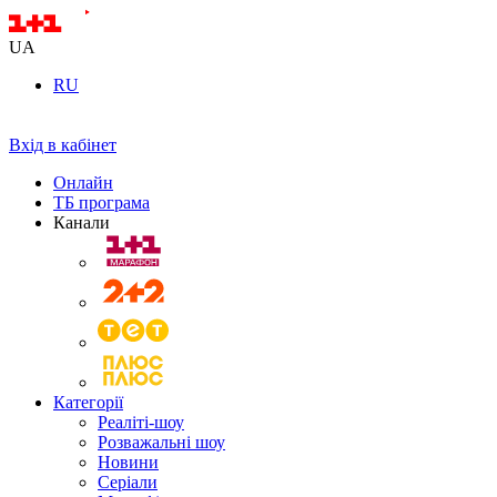
UA
RU
Вхід в кабінет
Онлайн
ТБ програма
Канали
Категорії
Реаліті-шоу
Розважальні шоу
Новини
Серіали