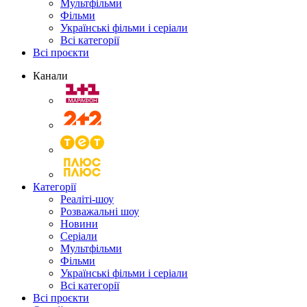
Мультфільми
Фільми
Українські фільми і серіали
Всі категорії
Всі проєкти
Канали
Категорії
Реаліті-шоу
Розважальні шоу
Новини
Серіали
Мультфільми
Фільми
Українські фільми і серіали
Всі категорії
Всі проєкти