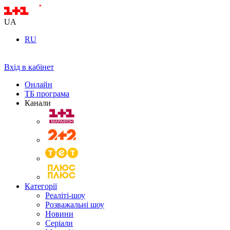
UA
RU
Вхід в кабінет
Онлайн
ТБ програма
Канали
Категорії
Реаліті-шоу
Розважальні шоу
Новини
Серіали