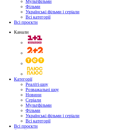
Мультфільми
Фільми
Українські фільми і серіали
Всі категорії
Всі проєкти
Канали
Категорії
Реаліті-шоу
Розважальні шоу
Новини
Серіали
Мультфільми
Фільми
Українські фільми і серіали
Всі категорії
Всі проєкти