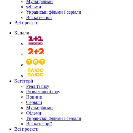
Мультфільми
Фільми
Українські фільми і серіали
Всі категорії
Всі проєкти
Канали
Категорії
Реаліті-шоу
Розважальні шоу
Новини
Серіали
Мультфільми
Фільми
Українські фільми і серіали
Всі категорії
Всі проєкти