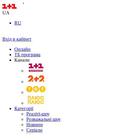
UA
RU
Вхід в кабінет
Онлайн
ТБ програма
Канали
Категорії
Реаліті-шоу
Розважальні шоу
Новини
Серіали