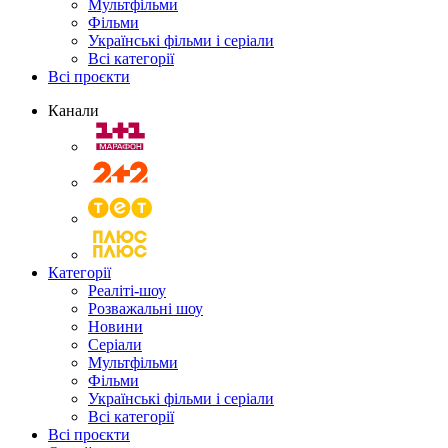
Мультфільми
Фільми
Українські фільми і серіали
Всі категорії
Всі проєкти
Канали
Категорії
Реаліті-шоу
Розважальні шоу
Новини
Серіали
Мультфільми
Фільми
Українські фільми і серіали
Всі категорії
Всі проєкти