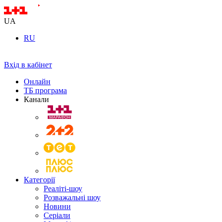
UA
RU
Вхід в кабінет
Онлайн
ТБ програма
Канали
Категорії
Реаліті-шоу
Розважальні шоу
Новини
Серіали