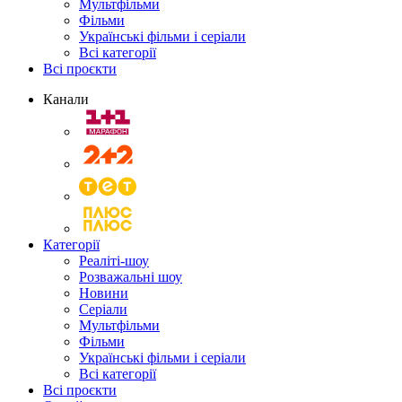
Мультфільми
Фільми
Українські фільми і серіали
Всі категорії
Всі проєкти
Канали
Категорії
Реаліті-шоу
Розважальні шоу
Новини
Серіали
Мультфільми
Фільми
Українські фільми і серіали
Всі категорії
Всі проєкти