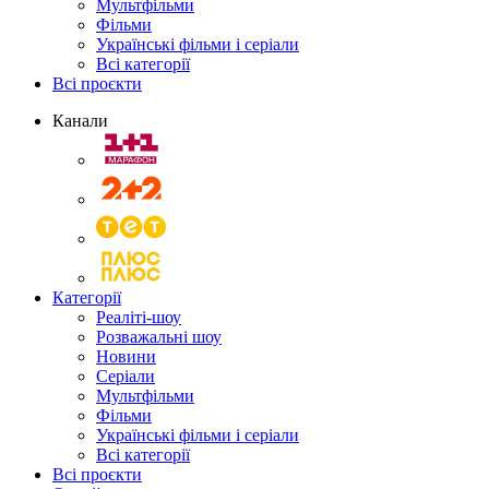
Мультфільми
Фільми
Українські фільми і серіали
Всі категорії
Всі проєкти
Канали
Категорії
Реаліті-шоу
Розважальні шоу
Новини
Серіали
Мультфільми
Фільми
Українські фільми і серіали
Всі категорії
Всі проєкти