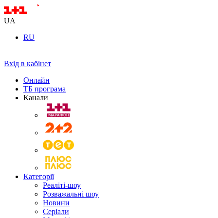
UA
RU
Вхід в кабінет
Онлайн
ТБ програма
Канали
Категорії
Реаліті-шоу
Розважальні шоу
Новини
Серіали