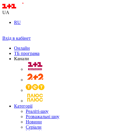
UA
RU
Вхід в кабінет
Онлайн
ТБ програма
Канали
Категорії
Реаліті-шоу
Розважальні шоу
Новини
Серіали