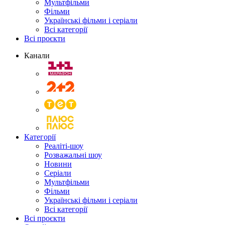
Мультфільми
Фільми
Українські фільми і серіали
Всі категорії
Всі проєкти
Канали
Категорії
Реаліті-шоу
Розважальні шоу
Новини
Серіали
Мультфільми
Фільми
Українські фільми і серіали
Всі категорії
Всі проєкти