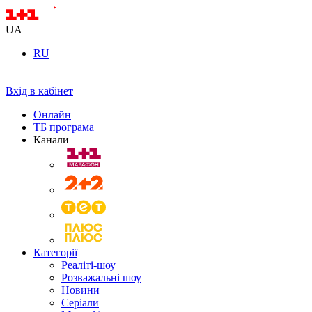
UA
RU
Вхід в кабінет
Онлайн
ТБ програма
Канали
Категорії
Реаліті-шоу
Розважальні шоу
Новини
Серіали