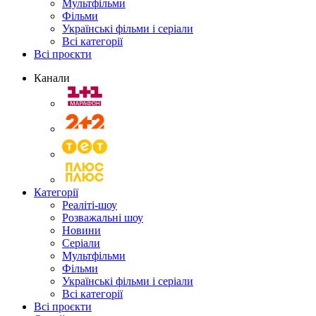
Мультфільми
Фільми
Українські фільми і серіали
Всі категорії
Всі проєкти
Канали
Категорії
Реаліті-шоу
Розважальні шоу
Новини
Серіали
Мультфільми
Фільми
Українські фільми і серіали
Всі категорії
Всі проєкти