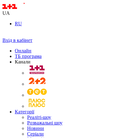
UA
RU
Вхід в кабінет
Онлайн
ТБ програма
Канали
Категорії
Реаліті-шоу
Розважальні шоу
Новини
Серіали