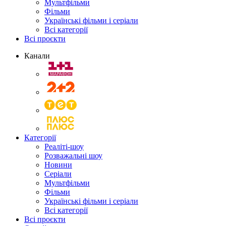
Мультфільми
Фільми
Українські фільми і серіали
Всі категорії
Всі проєкти
Канали
Категорії
Реаліті-шоу
Розважальні шоу
Новини
Серіали
Мультфільми
Фільми
Українські фільми і серіали
Всі категорії
Всі проєкти