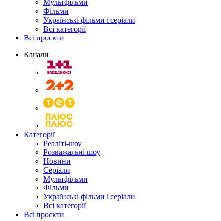
Мультфільми
Фільми
Українські фільми і серіали
Всі категорії
Всі проєкти
Канали
Категорії
Реаліті-шоу
Розважальні шоу
Новини
Серіали
Мультфільми
Фільми
Українські фільми і серіали
Всі категорії
Всі проєкти