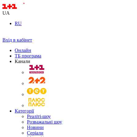
UA
RU
Вхід в кабінет
Онлайн
ТБ програма
Канали
Категорії
Реаліті-шоу
Розважальні шоу
Новини
Серіали