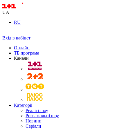
UA
RU
Вхід в кабінет
Онлайн
ТБ програма
Канали
Категорії
Реаліті-шоу
Розважальні шоу
Новини
Серіали