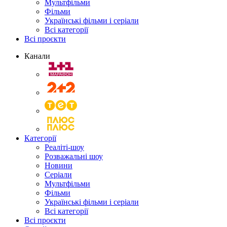
Мультфільми
Фільми
Українські фільми і серіали
Всі категорії
Всі проєкти
Канали
Категорії
Реаліті-шоу
Розважальні шоу
Новини
Серіали
Мультфільми
Фільми
Українські фільми і серіали
Всі категорії
Всі проєкти