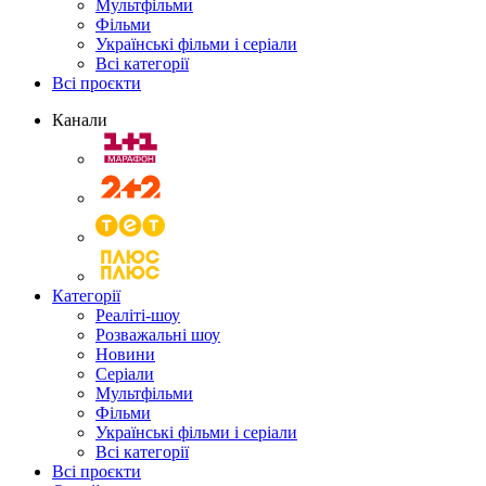
Мультфільми
Фільми
Українські фільми і серіали
Всі категорії
Всі проєкти
Канали
Категорії
Реаліті-шоу
Розважальні шоу
Новини
Серіали
Мультфільми
Фільми
Українські фільми і серіали
Всі категорії
Всі проєкти