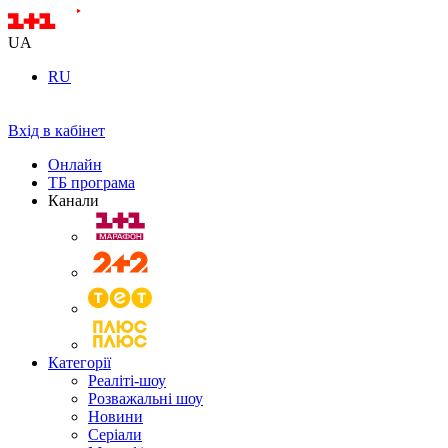
UA
RU
Вхід в кабінет
Онлайн
ТБ програма
Канали
Категорії
Реаліті-шоу
Розважальні шоу
Новини
Серіали