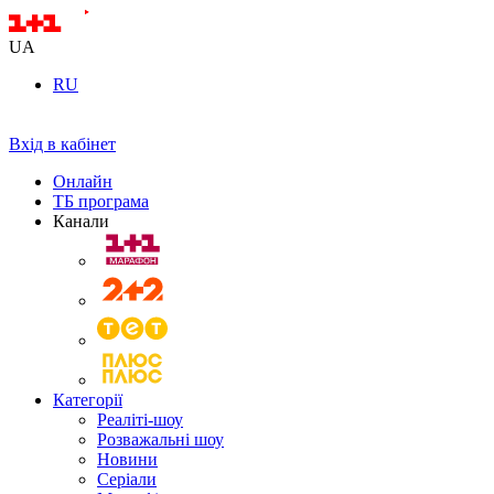
UA
RU
Вхід в кабінет
Онлайн
ТБ програма
Канали
Категорії
Реаліті-шоу
Розважальні шоу
Новини
Серіали