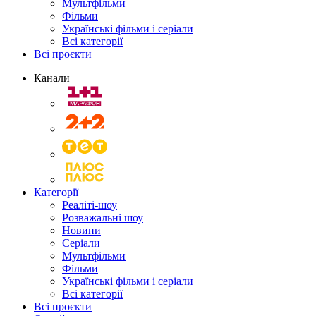
Мультфільми
Фільми
Українські фільми і серіали
Всі категорії
Всі проєкти
Канали
Категорії
Реаліті-шоу
Розважальні шоу
Новини
Серіали
Мультфільми
Фільми
Українські фільми і серіали
Всі категорії
Всі проєкти