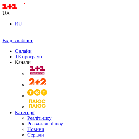
UA
RU
Вхід в кабінет
Онлайн
ТБ програма
Канали
Категорії
Реаліті-шоу
Розважальні шоу
Новини
Серіали