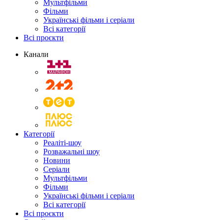
Мультфільми
Фільми
Українські фільми і серіали
Всі категорії
Всі проєкти
Канали
Категорії
Реаліті-шоу
Розважальні шоу
Новини
Серіали
Мультфільми
Фільми
Українські фільми і серіали
Всі категорії
Всі проєкти