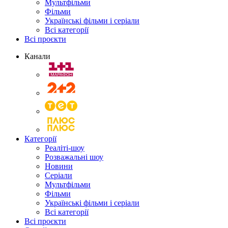
Мультфільми
Фільми
Українські фільми і серіали
Всі категорії
Всі проєкти
Канали
Категорії
Реаліті-шоу
Розважальні шоу
Новини
Серіали
Мультфільми
Фільми
Українські фільми і серіали
Всі категорії
Всі проєкти