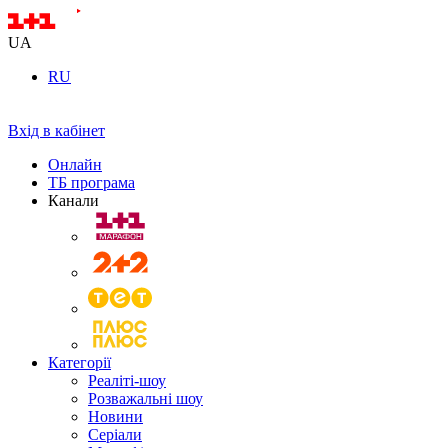
UA
RU
Вхід в кабінет
Онлайн
ТБ програма
Канали
Категорії
Реаліті-шоу
Розважальні шоу
Новини
Серіали