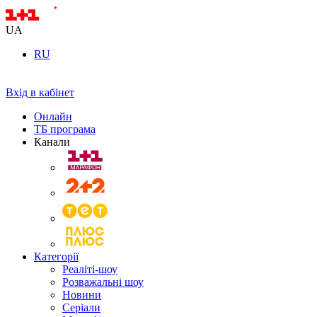
UA
RU
Вхід в кабінет
Онлайн
ТБ програма
Канали
Категорії
Реаліті-шоу
Розважальні шоу
Новини
Серіали