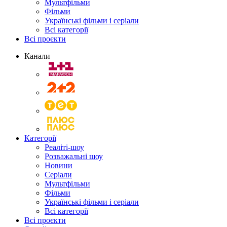
Мультфільми
Фільми
Українські фільми і серіали
Всі категорії
Всі проєкти
Канали
Категорії
Реаліті-шоу
Розважальні шоу
Новини
Серіали
Мультфільми
Фільми
Українські фільми і серіали
Всі категорії
Всі проєкти