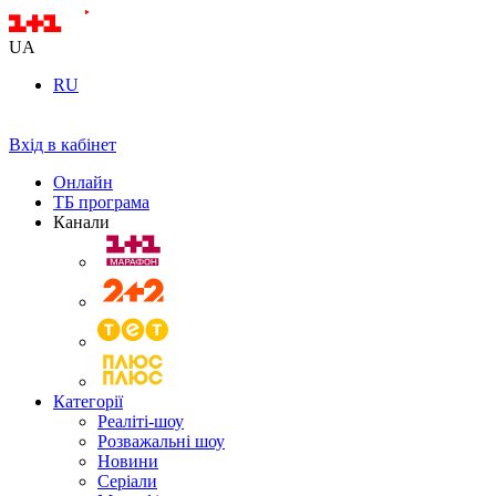
UA
RU
Вхід в кабінет
Онлайн
ТБ програма
Канали
Категорії
Реаліті-шоу
Розважальні шоу
Новини
Серіали