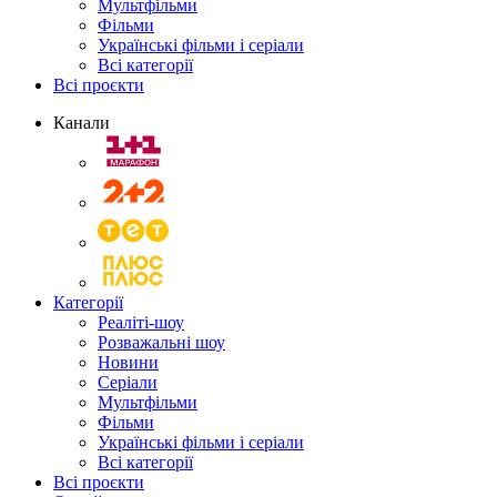
Мультфільми
Фільми
Українські фільми і серіали
Всі категорії
Всі проєкти
Канали
Категорії
Реаліті-шоу
Розважальні шоу
Новини
Серіали
Мультфільми
Фільми
Українські фільми і серіали
Всі категорії
Всі проєкти