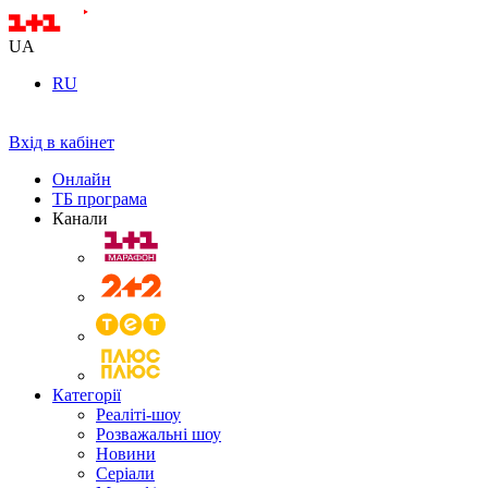
UA
RU
Вхід в кабінет
Онлайн
ТБ програма
Канали
Категорії
Реаліті-шоу
Розважальні шоу
Новини
Серіали