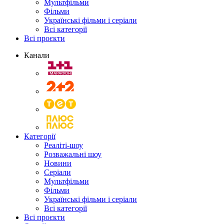
Мультфільми
Фільми
Українські фільми і серіали
Всі категорії
Всі проєкти
Канали
Категорії
Реаліті-шоу
Розважальні шоу
Новини
Серіали
Мультфільми
Фільми
Українські фільми і серіали
Всі категорії
Всі проєкти