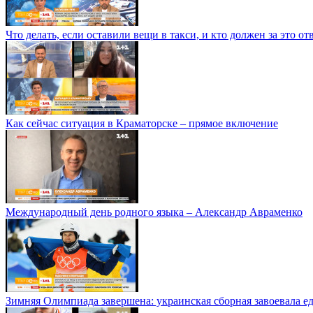
Что делать, если оставили вещи в такси, и кто должен за это от
Как сейчас ситуация в Краматорске – прямое включение
Международный день родного языка – Александр Авраменко
Зимняя Олимпиада завершена: украинская сборная завоевала е