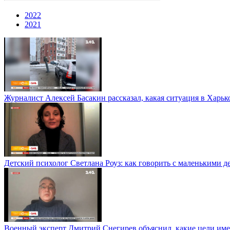
2022
2021
Журналист Алексей Басакин рассказал, какая ситуация в Харьк
Детский психолог Светлана Роуз: как говорить с маленькими д
Военный эксперт Дмитрий Снегирев объяснил, какие цели им