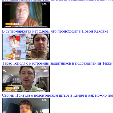
В супермаркетах нет хлеба: что происходит в Новой Каховке
Тарас Тополя о настроении защитников в подразделении Терр
Сергей Притула о волонтерском штабе в Киеве и как можно п