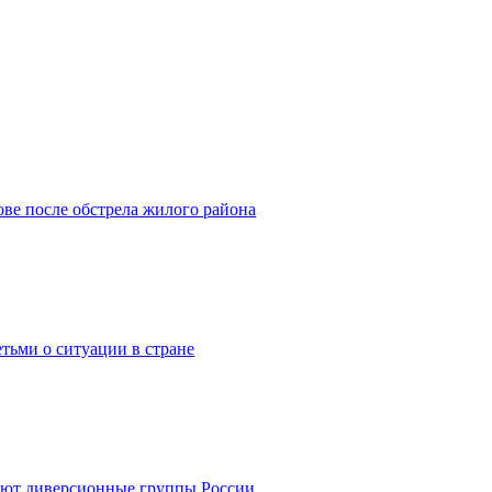
ове после обстрела жилого района
етьми о ситуации в стране
еют диверсионные группы России