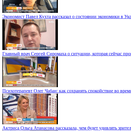
Экономист Павел Кухта рассказал о состоянии экономики в Укр
Главный врач Сергей Сиромаха о ситуации, которая сейчас пр
Психотерапевт Олег Чабан: как сохранять спокойствие во врем
Актриса Ольга Атанасова рассказала, чем будет удивлять зрит