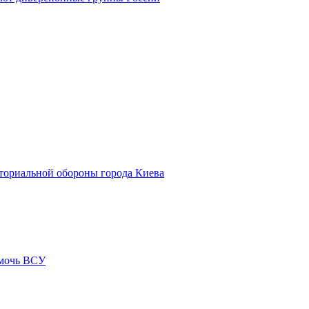
иториальной обороны города Киева
омочь ВСУ