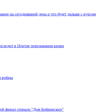
аине на сегодняшний день и что будет дальше с курсом
оисходит в Центре переливания крови
я войны
елей финал сериала "Дом Бобринских"