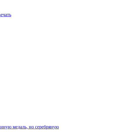
вечать
диную медаль, но серебряную