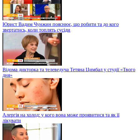
Юрист Вадим Чунжин пояснює, що робити та до кого
звертатись, коли топлять сусіди
Відома дикторка та телеведуча Тетяна Цимбал у студії «Твого
дня»
Алергія на холод: у кого вона може проявитися та як її
лікувати