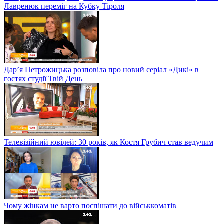
Лавренюк переміг на Кубку Тіроля
Дар’я Петрожицька розповіла про новий серіал «Дикі» в
гостях студії Твій День
Телевізійний ювілей: 30 років, як Костя Грубич став ведучим
Чому жінкам не варто поспішати до військкоматів