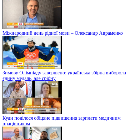
Міжнародний день рідної мови – Олександр Авраменко
Зимову Олімпіаду завершено: українська збірна виборола
єдину медаль, але срібну
Куди поділося обіцяне підвищення зарплати медичним
працівникам