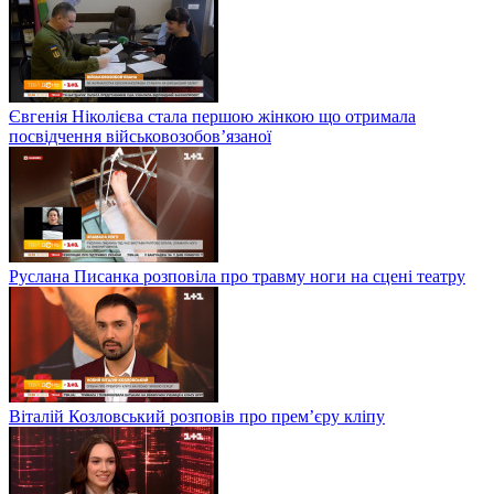
Євгенія Ніколієва стала першою жінкою що отримала
посвідчення військовозобов’язаної
Руслана Писанка розповіла про травму ноги на сцені театру
Віталій Козловський розповів про прем’єру кліпу