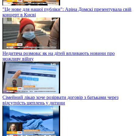
"Це нове для нашої публіки": Аріна Домскі презентувала свій
концерт в Києві
Недитяча розмова: як на дітей впливають новини про
можливу війну
Сімейний лікар хоче розірвати договір з батьками через
відсутність щеплень у дитини