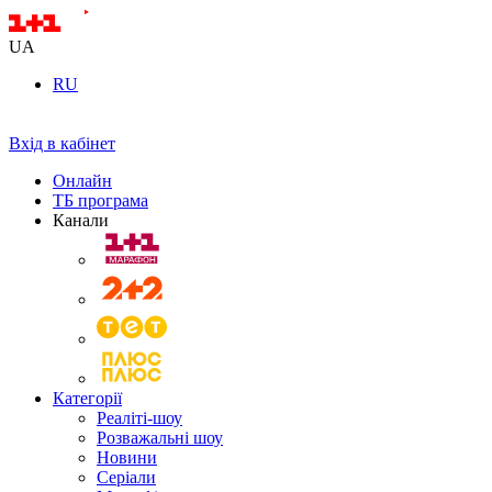
UA
RU
Вхід в кабінет
Онлайн
ТБ програма
Канали
Категорії
Реаліті-шоу
Розважальні шоу
Новини
Серіали