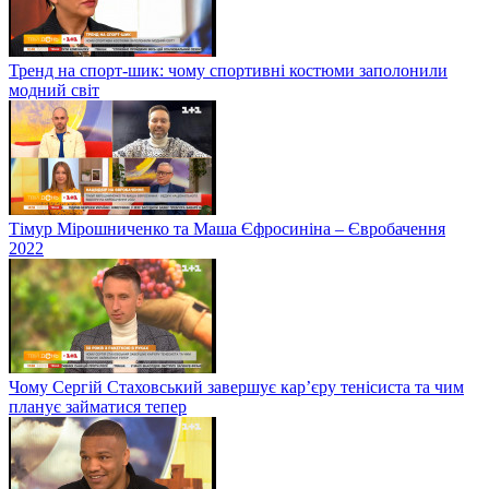
Тренд на спорт-шик: чому спортивні костюми заполонили
модний світ
Тімур Мірошниченко та Маша Єфросиніна – Євробачення
2022
Чому Сергій Стаховський завершує кар’єру тенісиста та чим
планує займатися тепер