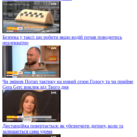
Безпека у таксі: що робити якщо водій почав поводитись
неадекватно
Чи змінив Потап тактику на новий сезон Голосу та чи прийме
Gera Gerc виклик від Твого дня
Дистанційка повертається: як убезпечити дитину, коли та
залишається сама удома