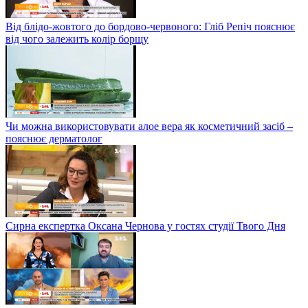
Від блідо-жовтого до бордово-червоного: Гліб Репіч пояснює
від чого залежить колір борщу
Чи можна використовувати алое вера як косметичний засіб –
пояснює дерматолог
Сирна експертка Оксана Чернова у гостях студії Твого Дня