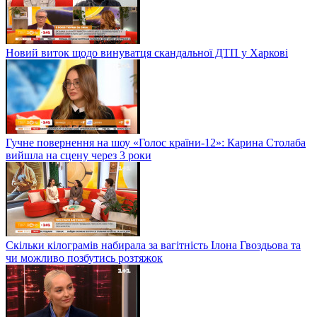
Новий виток щодо винуватця скандальної ДТП у Харкові
Гучне повернення на шоу «Голос країни-12»: Карина Столаба
вийшла на сцену через 3 роки
Скільки кілограмів набирала за вагітність Ілона Гвоздьова та
чи можливо позбутись розтяжок