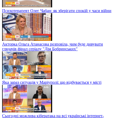
Психотерапевт Олег Чабан: як зберігати спокій у часи війни
Акторка Ольга Атанасова розповіла, чим буде дивувати
глядачів фінал серіалу "Дім Бобринських"
Яка зараз ситуація у Маріуполі: що відбувається у місті
Сьогодні можлива кібератака на всі українські інтернет-