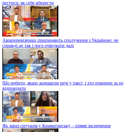
ресурси: як себе вберегти
Авіаперевізники припиняють сполучення з Україною: чи
справді це так і чого очікувати далі
Що робити, якщо залишили речі у таксі, і хто повинен за це
відповідати
Як зараз ситуація у Краматорську – пряме включення