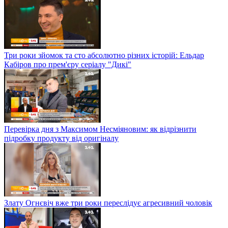
Три роки зйомок та сто абсолютно різних історій: Ельдар
Кабіров про прем'єру серіалу "Дикі"
Перевірка дня з Максимом Несміяновим: як відрізнити
підробку продукту від оригіналу
Злату Огнєвіч вже три роки переслідує агресивний чоловік