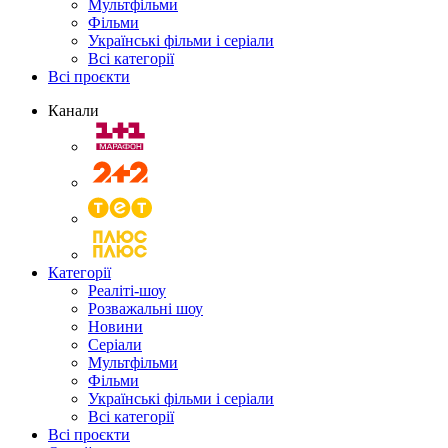
Мультфільми
Фільми
Українські фільми і серіали
Всі категорії
Всі проєкти
Канали
Категорії
Реаліті-шоу
Розважальні шоу
Новини
Серіали
Мультфільми
Фільми
Українські фільми і серіали
Всі категорії
Всі проєкти