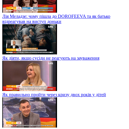
Лія Меладзе: чому пішла до DOROFEEVA та як батько
відреагував на виступ доньки
Як діяти, якщо сусіди не реагують на зауваження
Як правильно пройти через кризу двох років у дітей