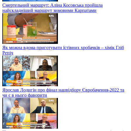
Смертельний маршрут: Аліна Косовська пройшла
найскладніший маршрут зимовими Карпатами
Як можна вдома приготувати їстівних хробачків – хімік Гліб
Репіч
Ярослав Лодигін про фінал нацвідбору Євробачення-2022 та
чи є в нього фаворити