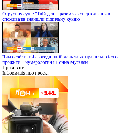
Отруєння суші: "Твій день" разом з експертом з прав
споживачів знайшли підпільну кухню
Чим особливий сьогоднішній день та як правильно його
прожити – нумерологиня Нонна Мусалян
Приховати
Інформація про проєкт