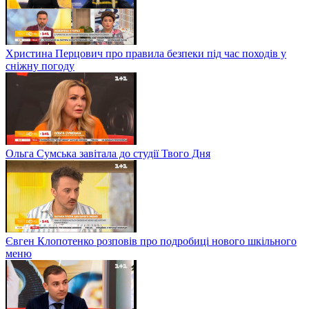
Христина Перцович про правила безпеки під час походів у
сніжну погоду
Ольга Сумська завітала до студії Твого Дня
Євген Клопотенко розповів про подробиці нового шкільного
меню