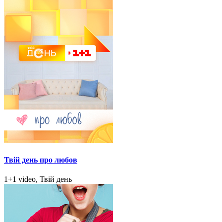
Твій день про любов
1+1 video, Твій день