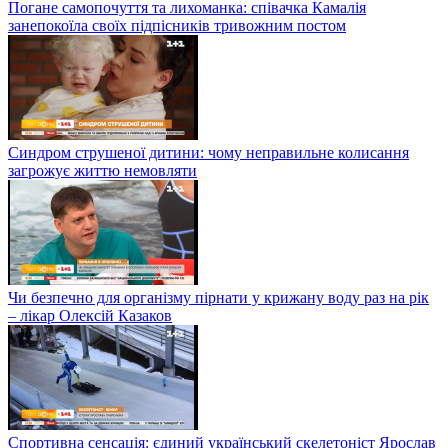
Погане самопочуття та лихоманка: співачка Камалія
занепокоїла своїх підпісників тривожним постом
Синдром струшеної дитини: чому неправильне колисання
загрожує життю немовляти
Чи безпечно для організму пірнати у крижану воду раз на рік
– лікар Олексій Казаков
Спортивна сенсація: єдиний український скелетоніст Ярослав