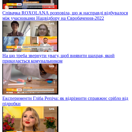
Співачка ROXOLANА розповіла, що ж насправді відбувалося
між учасниками Нацвідбору на Євробачення-2022
На що треба звернути увагу, щоб виявити шахрая, який
прикидається комунальником
Експерименти Гліба Репіча: як відрізнити справжнє срібло від
підробки