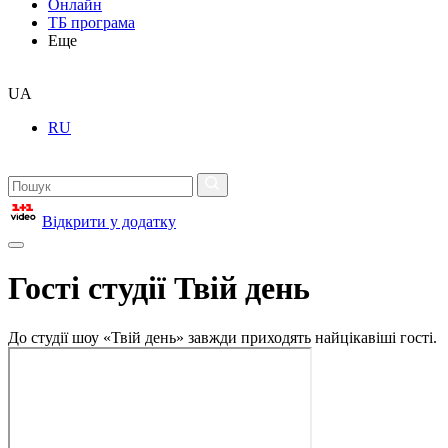
Онлайн
ТБ програма
Еще
UA
RU
Відкрити у додатку
Гості студії Твій день
До студії шоу «Твій день» завжди приходять найцікавіші гості.