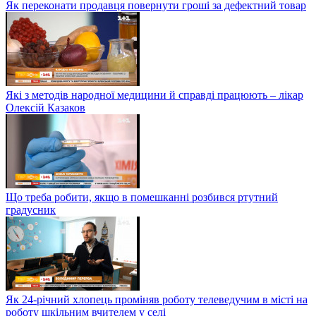
Як переконати продавця повернути гроші за дефектний товар
Які з методів народної медицини й справді працюють – лікар
Олексій Казаков
Що треба робити, якщо в помешканні розбився ртутний
градусник
Як 24-річний хлопець проміняв роботу телеведучим в місті на
роботу шкільним вчителем у селі