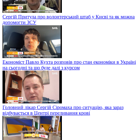
Сергій Притула про волонтерський штаб у Києві та як можна
допомогти ЗСУ
Економіст Павло Кухта розповів про стан економіки в Україні
на сьогодні та що буде далі з курсом
Головний лікар Сергій Сіромаха про ситуацію, яка зараз
відбувається в Центрі переливання крові