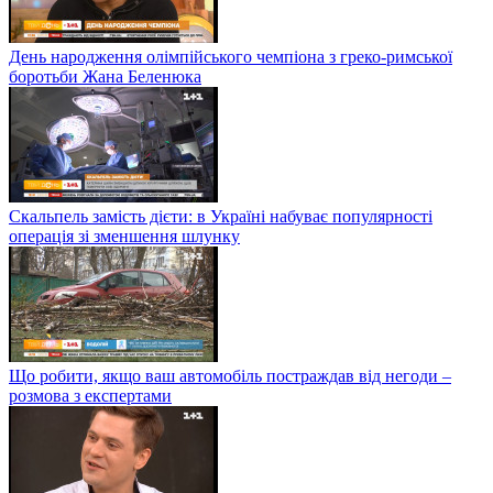
День народження олімпійського чемпіона з греко-римської
боротьби Жана Беленюка
Скальпель замість дієти: в Україні набуває популярності
операція зі зменшення шлунку
Що робити, якщо ваш автомобіль постраждав від негоди –
розмова з експертами