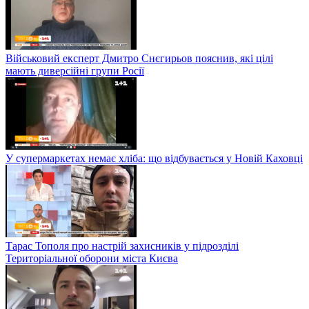
Військовий експерт Дмитро Снєгирьов пояснив, які цілі
мають диверсійні групи Росії
У супермаркетах немає хліба: що відбувається у Новій Каховці
Тарас Тополя про настрій захисників у підрозділі
Територіальної оборони міста Києва