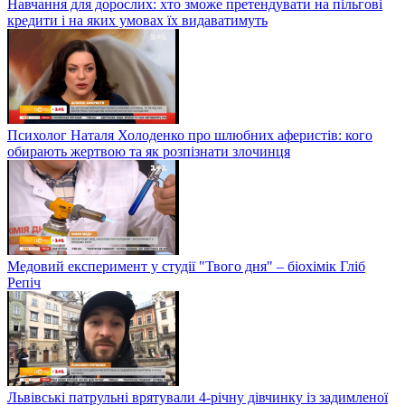
Навчання для дорослих: хто зможе претендувати на пільгові
кредити і на яких умовах їх видаватимуть
Психолог Наталя Холоденко про шлюбних аферистів: кого
обирають жертвою та як розпізнати злочинця
Медовий експеримент у студії "Твого дня" – біохімік Гліб
Репіч
Львівські патрульні врятували 4-річну дівчинку із задимленої