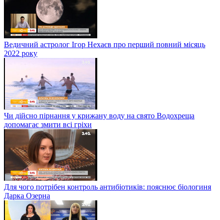
Ведичний астролог Ігор Нехаєв про перший повний місяць
2022 року
Чи дійсно пірнання у крижану воду на свято Водохреща
допомагає змити всі гріхи
Для чого потрібен контроль антибіотиків: пояснює біологиня
Дарка Озерна