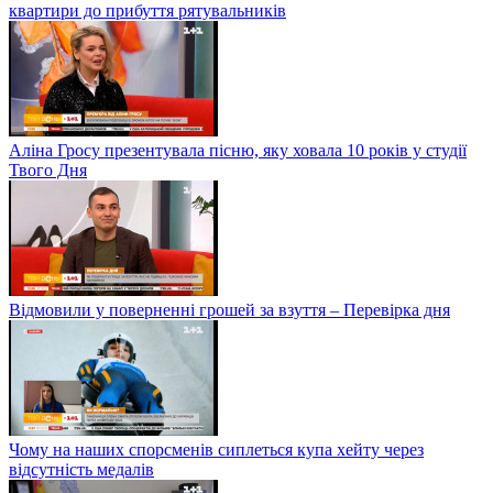
квартири до прибуття рятувальників
Аліна Гросу презентувала пісню, яку ховала 10 років у студії
Твого Дня
Відмовили у поверненні грошей за взуття – Перевірка дня
Чому на наших спорсменів сиплеться купа хейту через
відсутність медалів