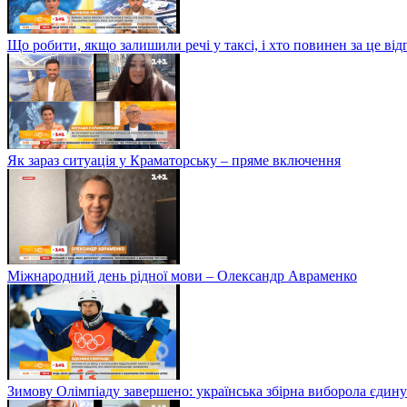
Що робити, якщо залишили речі у таксі, і хто повинен за це від
Як зараз ситуація у Краматорську – пряме включення
Міжнародний день рідної мови – Олександр Авраменко
Зимову Олімпіаду завершено: українська збірна виборола єдину 