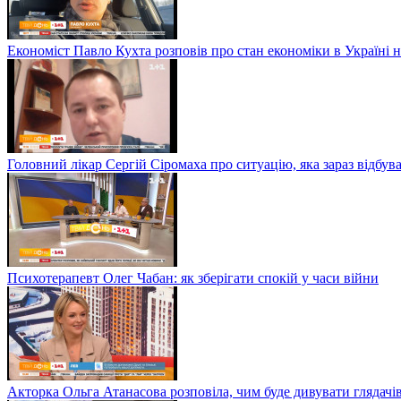
Економіст Павло Кухта розповів про стан економіки в Україні на
Головний лікар Сергій Сіромаха про ситуацію, яка зараз відбув
Психотерапевт Олег Чабан: як зберігати спокій у часи війни
Акторка Ольга Атанасова розповіла, чим буде дивувати глядачі