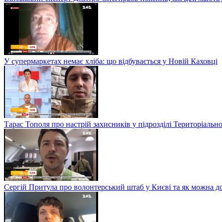
У супермаркетах немає хліба: що відбувається у Новій Каховці
Тарас Тополя про настрій захисників у підрозділі Територіальн
Сергій Притула про волонтерський штаб у Києві та як можна 