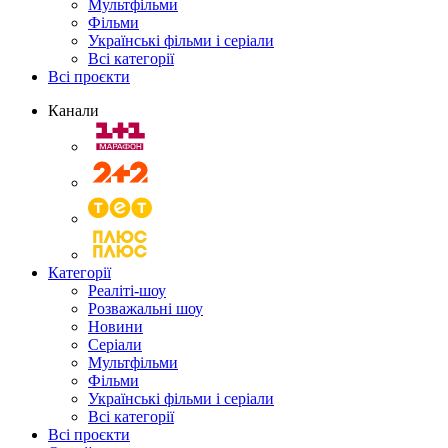
Мультфільми
Фільми
Українські фільми і серіали
Всі категорії
Всі проєкти
Канали
Категорії
Реаліті-шоу
Розважальні шоу
Новини
Серіали
Мультфільми
Фільми
Українські фільми і серіали
Всі категорії
Всі проєкти