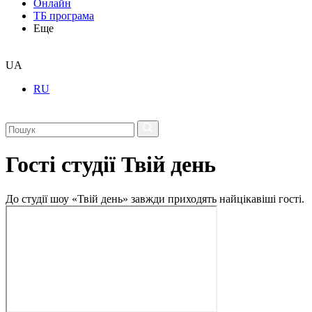
Онлайн
ТБ програма
Еще
UA
RU
Гості студії Твій день
До студії шоу «Твій день» завжди приходять найцікавіші гості.