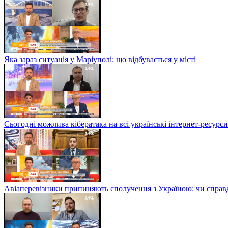
Яка зараз ситуація у Маріуполі: що відбувається у місті
Сьогодні можлива кібератака на всі українські інтернет-ресурси
Авіаперевізники припиняють сполучення з Україною: чи справді 