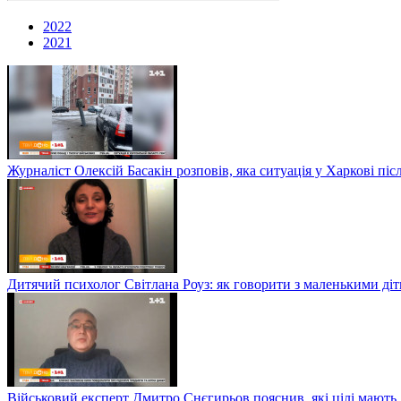
2022
2021
Журналіст Олексій Басакін розповів, яка ситуація у Харкові пі
Дитячий психолог Світлана Роуз: як говорити з маленькими діт
Військовий експерт Дмитро Снєгирьов пояснив, які цілі мають 