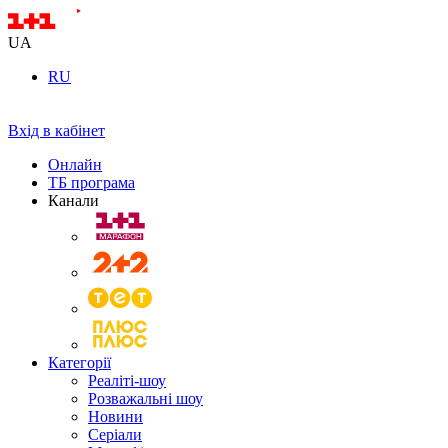
UA
RU
Вхід в кабінет
Онлайн
ТБ програма
Канали
Категорії
Реаліті-шоу
Розважальні шоу
Новини
Серіали