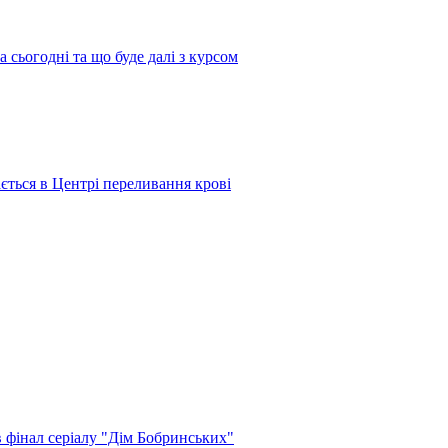
 сьогодні та що буде далі з курсом
ається в Центрі переливання крові
в фінал серіалу "Дім Бобринських"