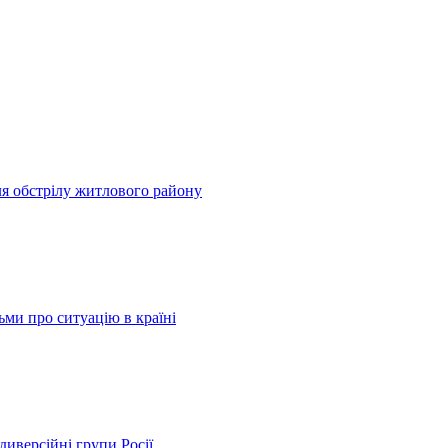
сля обстрілу житлового району
ьми про ситуацію в країні
диверсійні групи Росії