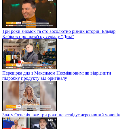
Три роки зйомок та сто абсолютно різних історій: Ельдар
Кабіров про прем'єру серіалу "Дикі"
Перевірка дня з Максимом Несміяновим: як відрізнити
підробку продукту від оригіналу
Злату Огнєвіч вже три роки переслідує агресивний чоловік