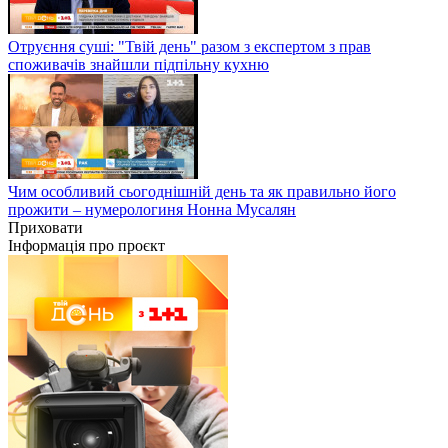
Отруєння суші: "Твій день" разом з експертом з прав
споживачів знайшли підпільну кухню
Чим особливий сьогоднішній день та як правильно його
прожити – нумерологиня Нонна Мусалян
Приховати
Інформація про проєкт