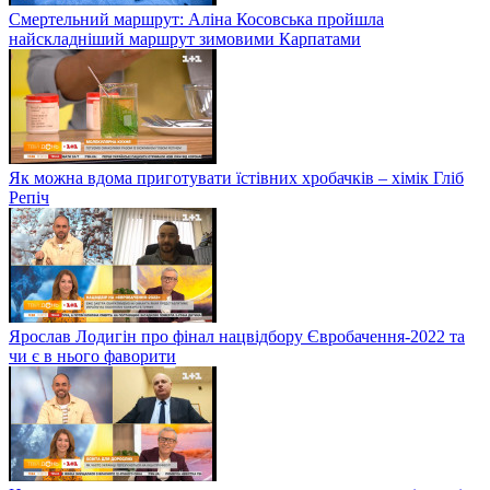
Смертельний маршрут: Аліна Косовська пройшла
найскладніший маршрут зимовими Карпатами
Як можна вдома приготувати їстівних хробачків – хімік Гліб
Репіч
Ярослав Лодигін про фінал нацвідбору Євробачення-2022 та
чи є в нього фаворити