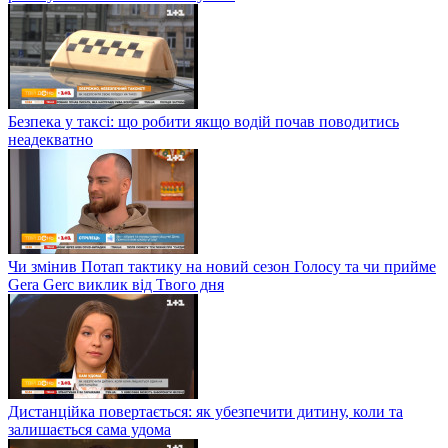
Безпека у таксі: що робити якщо водій почав поводитись
неадекватно
Чи змінив Потап тактику на новий сезон Голосу та чи прийме
Gera Gerc виклик від Твого дня
Дистанційка повертається: як убезпечити дитину, коли та
залишається сама удома