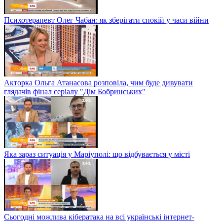
Психотерапевт Олег Чабан: як зберігати спокій у часи війни
Акторка Ольга Атанасова розповіла, чим буде дивувати
глядачів фінал серіалу "Дім Бобринських"
Яка зараз ситуація у Маріуполі: що відбувається у місті
Сьогодні можлива кібератака на всі українські інтернет-