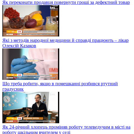
Як переконати продавця повернути гроші за дефектний товар
Які з методів народної медицини й справді працюють – лікар
Олексій Казаков
Що треба робити, якщо в помешканні розбився ртутний
градусник
Як 24-річний хлопець проміняв роботу телеведучим в місті на
роботу шкільним вчителем у селі