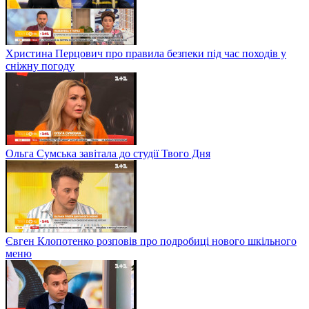
Христина Перцович про правила безпеки під час походів у
сніжну погоду
Ольга Сумська завітала до студії Твого Дня
Євген Клопотенко розповів про подробиці нового шкільного
меню