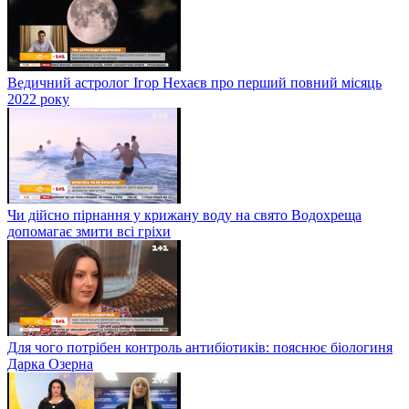
Ведичний астролог Ігор Нехаєв про перший повний місяць
2022 року
Чи дійсно пірнання у крижану воду на свято Водохреща
допомагає змити всі гріхи
Для чого потрібен контроль антибіотиків: пояснює біологиня
Дарка Озерна