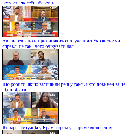
ресурси: як себе вберегти
Авіаперевізники припиняють сполучення з Україною: чи
справді це так і чого очікувати далі
Що робити, якщо залишили речі у таксі, і хто повинен за це
відповідати
Як зараз ситуація у Краматорську – пряме включення