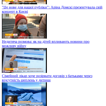
"Це нове для нашої публіки": Аріна Домскі презентувала свій
концерт в Києві
Недитяча розмова: як на дітей впливають новини про
можливу війну
Сімейний лікар хоче розірвати договір з батьками через
відсутність щеплень у дитини