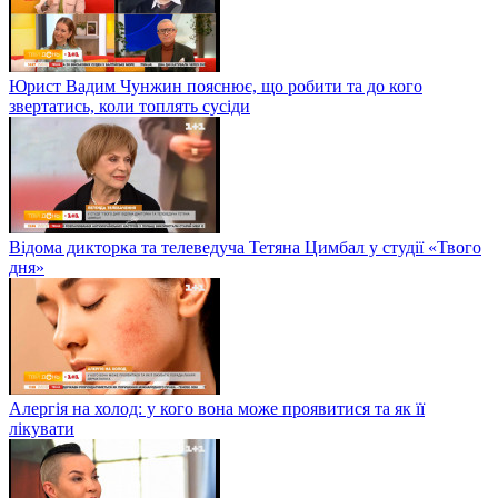
Юрист Вадим Чунжин пояснює, що робити та до кого
звертатись, коли топлять сусіди
Відома дикторка та телеведуча Тетяна Цимбал у студії «Твого
дня»
Алергія на холод: у кого вона може проявитися та як її
лікувати