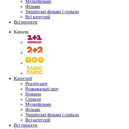
Мультфільми
Фільми
Українські фільми і серіали
Всі категорії
Всі проєкти
Канали
Категорії
Реаліті-шоу
Розважальні шоу
Новини
Серіали
Мультфільми
Фільми
Українські фільми і серіали
Всі категорії
Всі проєкти