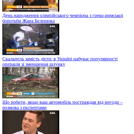
День народження олімпійського чемпіона з греко-римської
боротьби Жана Беленюка
Скальпель замість дієти: в Україні набуває популярності
операція зі зменшення шлунку
Що робити, якщо ваш автомобіль постраждав від негоди –
розмова з експертами