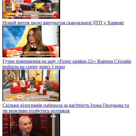
Новий виток щодо винуватця скандальної ДТП у Харкові
Гучне повернення на шоу «Голос країни-12»: Карина Столаба
вийшла на сцену через 3 роки
Скільки кілограмів набирала за вагітність Ілона Гвоздьова та
чи можливо позбутись розтяжок