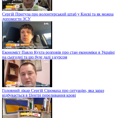
Сергій Притула про волонтерський штаб у Києві та як можна
допомогти ЗСУ
Економіст Павло Кухта розповів про стан економіки в Україні
на сьогодні та що буде далі з курсом
Головний лікар Сергій Сіромаха про ситуацію, яка зараз
відбувається в Центрі переливання крові