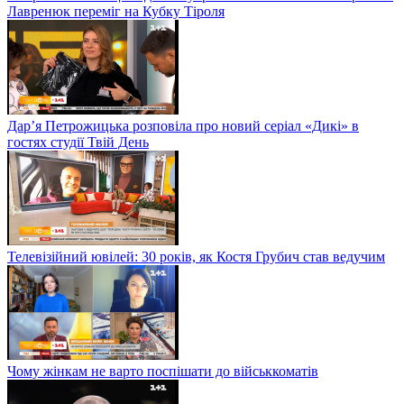
Лавренюк переміг на Кубку Тіроля
Дар’я Петрожицька розповіла про новий серіал «Дикі» в
гостях студії Твій День
Телевізійний ювілей: 30 років, як Костя Грубич став ведучим
Чому жінкам не варто поспішати до військкоматів