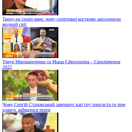
Тренд на спорт-шик: чому спортивні костюми заполонили
модний світ
Тімур Мірошниченко та Маша Єфросиніна – Євробачення
2022
Чому Сергій Стаховський завершує кар’єру тенісиста та чим
планує займатися тепер