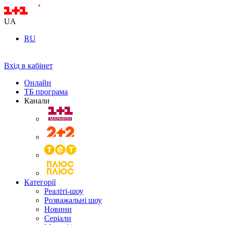
UA
RU
Вхід в кабінет
Онлайн
ТБ програма
Канали
Категорії
Реаліті-шоу
Розважальні шоу
Новини
Серіали