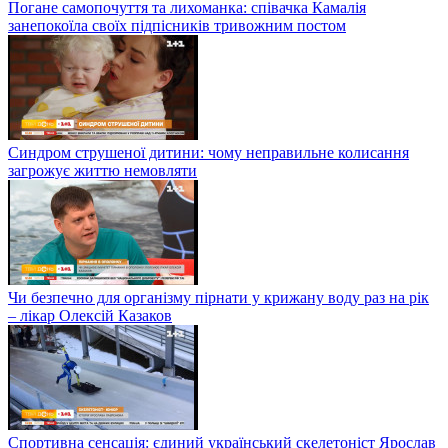
Погане самопочуття та лихоманка: співачка Камалія
занепокоїла своїх підпісників тривожним постом
Синдром струшеної дитини: чому неправильне колисання
загрожує життю немовляти
Чи безпечно для організму пірнати у крижану воду раз на рік
– лікар Олексій Казаков
Спортивна сенсація: єдиний український скелетоніст Ярослав