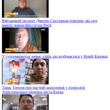
Військовий експерт Дмитро Снєгирьов пояснив, які цілі
мають диверсійні групи Росії
У супермаркетах немає хліба: що відбувається у Новій Каховці
Тарас Тополя про настрій захисників у підрозділі
Територіальної оборони міста Києва