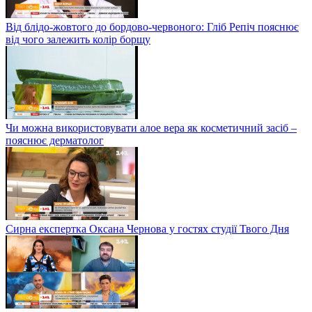
Від блідо-жовтого до бордово-червоного: Гліб Репіч пояснює
від чого залежить колір борщу
Чи можна використовувати алое вера як косметичний засіб –
пояснює дерматолог
Сирна експертка Оксана Чернова у гостях студії Твого Дня