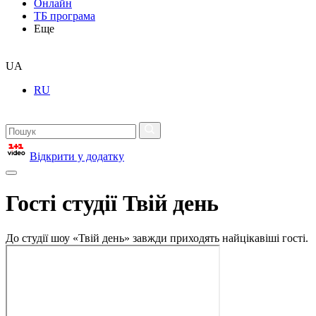
Онлайн
ТБ програма
Еще
UA
RU
Відкрити у додатку
Гості студії Твій день
До студії шоу «Твій день» завжди приходять найцікавіші гості.