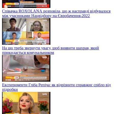
Співачка ROXOLANА розповіла, що ж насправді відбувалося
між учасниками Нацвідбору на Євробачення-2022
На що треба звернути увагу, щоб виявити шахрая, який
прикидається комунальником
Експерименти Гліба Репіча: як відрізнити справжнє срібло від
підробки