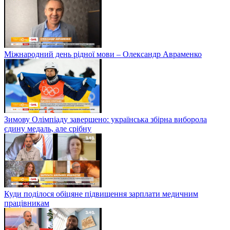
Міжнародний день рідної мови – Олександр Авраменко
Зимову Олімпіаду завершено: українська збірна виборола
єдину медаль, але срібну
Куди поділося обіцяне підвищення зарплати медичним
працівникам