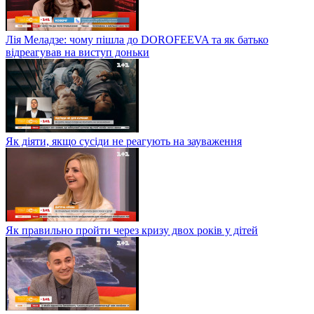
Лія Меладзе: чому пішла до DOROFEEVA та як батько
відреагував на виступ доньки
Як діяти, якщо сусіди не реагують на зауваження
Як правильно пройти через кризу двох років у дітей