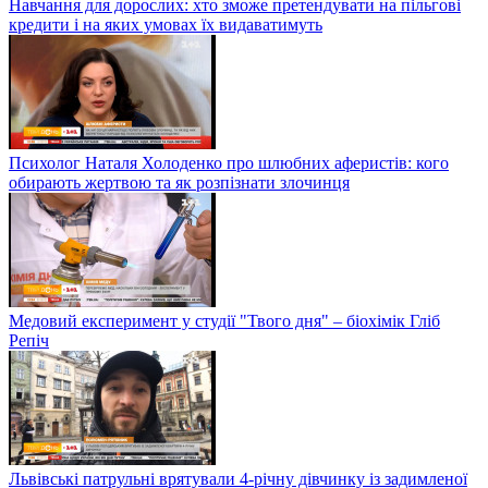
Навчання для дорослих: хто зможе претендувати на пільгові
кредити і на яких умовах їх видаватимуть
Психолог Наталя Холоденко про шлюбних аферистів: кого
обирають жертвою та як розпізнати злочинця
Медовий експеримент у студії "Твого дня" – біохімік Гліб
Репіч
Львівські патрульні врятували 4-річну дівчинку із задимленої