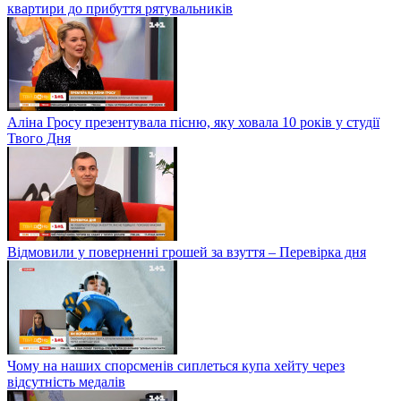
квартири до прибуття рятувальників
Аліна Гросу презентувала пісню, яку ховала 10 років у студії
Твого Дня
Відмовили у поверненні грошей за взуття – Перевірка дня
Чому на наших спорсменів сиплеться купа хейту через
відсутність медалів