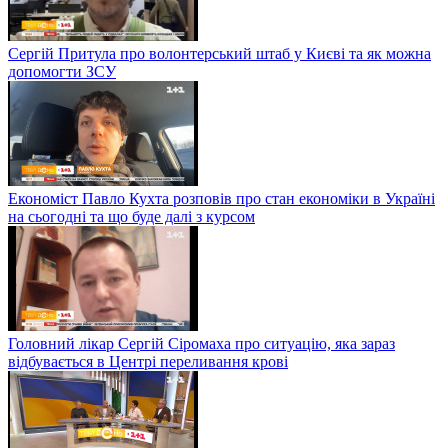
Сергій Притула про волонтерський штаб у Києві та як можна
допомогти ЗСУ
Економіст Павло Кухта розповів про стан економіки в Україні
на сьогодні та що буде далі з курсом
Головний лікар Сергій Сіромаха про ситуацію, яка зараз
відбувається в Центрі переливання крові