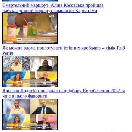
Смертельний маршрут: Аліна Косовська пройшла
найскладніший маршрут зимовими Карпатами
Як можна вдома приготувати їстівних хробачків – хімік Гліб
Репіч
Ярослав Лодигін про фінал нацвідбору Євробачення-2022 та
чи є в нього фаворити