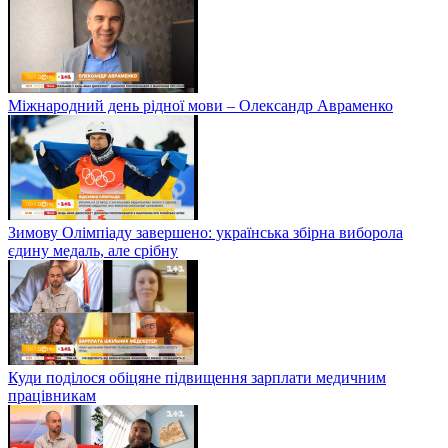
Міжнародний день рідної мови – Олександр Авраменко
Зимову Олімпіаду завершено: українська збірна виборола
єдину медаль, але срібну
Куди поділося обіцяне підвищення зарплати медичним
працівникам