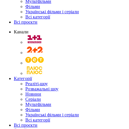
Мультфільми
Фільми
Українські фільми і серіали
Всі категорії
Всі проєкти
Канали
Категорії
Реаліті-шоу
Розважальні шоу
Новини
Серіали
Мультфільми
Фільми
Українські фільми і серіали
Всі категорії
Всі проєкти