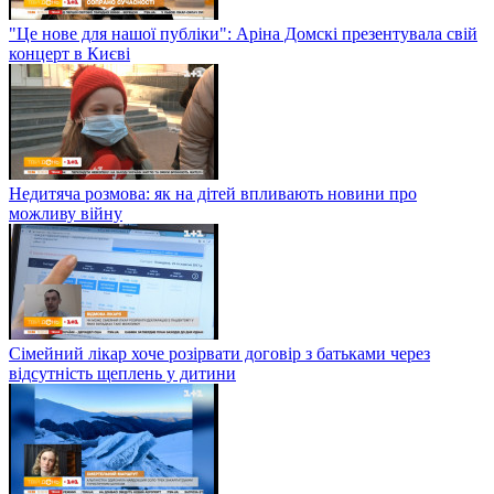
"Це нове для нашої публіки": Аріна Домскі презентувала свій
концерт в Києві
Недитяча розмова: як на дітей впливають новини про
можливу війну
Сімейний лікар хоче розірвати договір з батьками через
відсутність щеплень у дитини