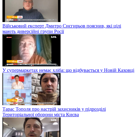
Військовий експерт Дмитро Снєгирьов пояснив, які цілі
мають диверсійні групи Росії
У супермаркетах немає хліба: що відбувається у Новій Каховці
Тарас Тополя про настрій захисників у підрозділі
Територіальної оборони міста Києва