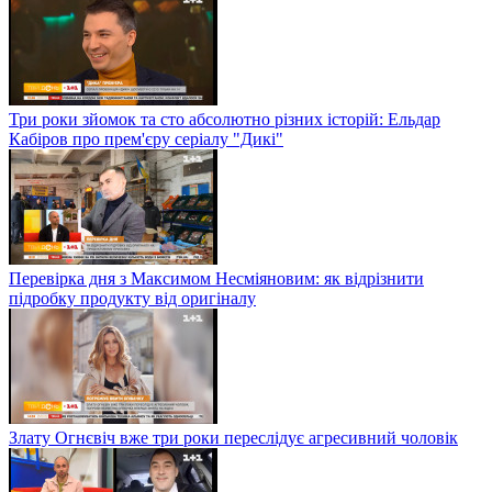
Три роки зйомок та сто абсолютно різних історій: Ельдар
Кабіров про прем'єру серіалу "Дикі"
Перевірка дня з Максимом Несміяновим: як відрізнити
підробку продукту від оригіналу
Злату Огнєвіч вже три роки переслідує агресивний чоловік