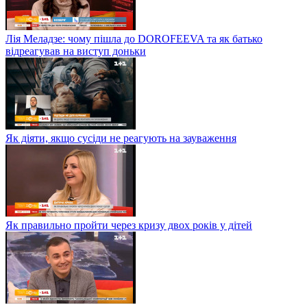
Лія Меладзе: чому пішла до DOROFEEVA та як батько
відреагував на виступ доньки
Як діяти, якщо сусіди не реагують на зауваження
Як правильно пройти через кризу двох років у дітей