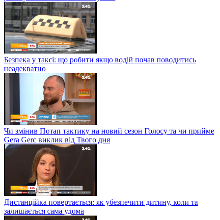
Безпека у таксі: що робити якщо водій почав поводитись
неадекватно
Чи змінив Потап тактику на новий сезон Голосу та чи прийме
Gera Gerc виклик від Твого дня
Дистанційка повертається: як убезпечити дитину, коли та
залишається сама удома