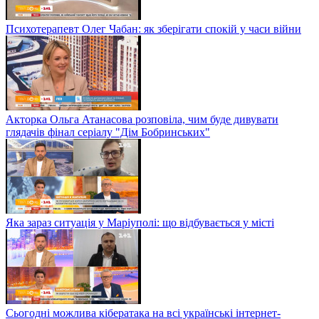
Психотерапевт Олег Чабан: як зберігати спокій у часи війни
Акторка Ольга Атанасова розповіла, чим буде дивувати
глядачів фінал серіалу "Дім Бобринських"
Яка зараз ситуація у Маріуполі: що відбувається у місті
Сьогодні можлива кібератака на всі українські інтернет-