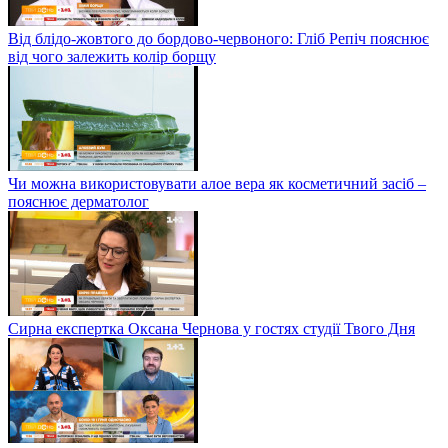
Від блідо-жовтого до бордово-червоного: Гліб Репіч пояснює
від чого залежить колір борщу
Чи можна використовувати алое вера як косметичний засіб –
пояснює дерматолог
Сирна експертка Оксана Чернова у гостях студії Твого Дня