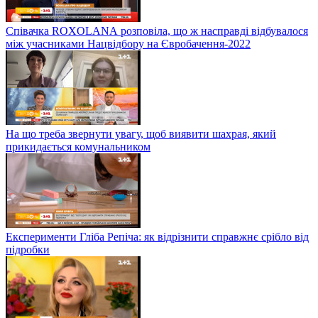
Співачка ROXOLANА розповіла, що ж насправді відбувалося
між учасниками Нацвідбору на Євробачення-2022
На що треба звернути увагу, щоб виявити шахрая, який
прикидається комунальником
Експерименти Гліба Репіча: як відрізнити справжнє срібло від
підробки