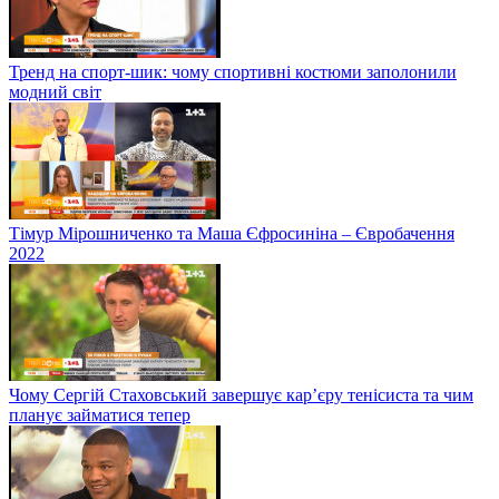
Тренд на спорт-шик: чому спортивні костюми заполонили
модний світ
Тімур Мірошниченко та Маша Єфросиніна – Євробачення
2022
Чому Сергій Стаховський завершує кар’єру тенісиста та чим
планує займатися тепер