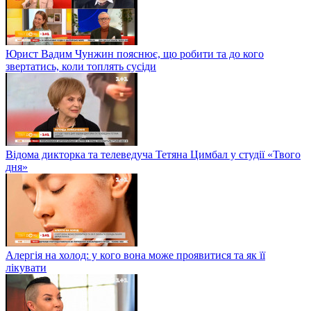
Юрист Вадим Чунжин пояснює, що робити та до кого
звертатись, коли топлять сусіди
Відома дикторка та телеведуча Тетяна Цимбал у студії «Твого
дня»
Алергія на холод: у кого вона може проявитися та як її
лікувати