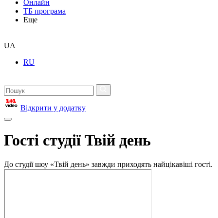
Онлайн
ТБ програма
Еще
UA
RU
Відкрити у додатку
Гості студії Твій день
До студії шоу «Твій день» завжди приходять найцікавіші гості.