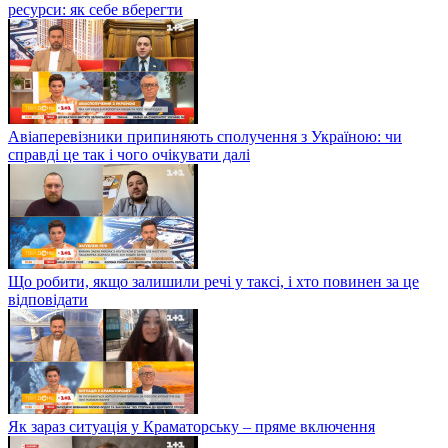
ресурси: як себе вберегти
Авіаперевізники припиняють сполучення з Україною: чи
справді це так і чого очікувати далі
Що робити, якщо залишили речі у таксі, і хто повинен за це
відповідати
Як зараз ситуація у Краматорську – пряме включення