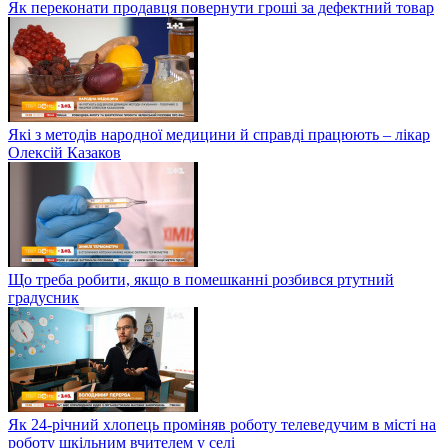
Як переконати продавця повернути гроші за дефектний товар
Які з методів народної медицини й справді працюють – лікар
Олексій Казаков
Що треба робити, якщо в помешканні розбився ртутний
градусник
Як 24-річний хлопець проміняв роботу телеведучим в місті на
роботу шкільним вчителем у селі