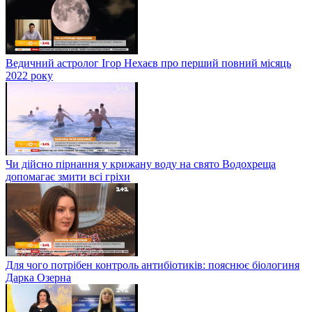
Ведичний астролог Ігор Нехаєв про перший повний місяць
2022 року
Чи дійсно пірнання у крижану воду на свято Водохреща
допомагає змити всі гріхи
Для чого потрібен контроль антибіотиків: пояснює біологиня
Дарка Озерна