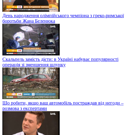
День народження олімпійського чемпіона з греко-римської
боротьби Жана Беленюка
Скальпель замість дієти: в Україні набуває популярності
операція зі зменшення шлунку
Що робити, якщо ваш автомобіль постраждав від негоди –
розмова з експертами