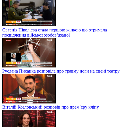
Євгенія Ніколієва стала першою жінкою що отримала
посвідчення військовозобов’язаної
Руслана Писанка розповіла про травму ноги на сцені театру
Віталій Козловський розповів про прем’єру кліпу