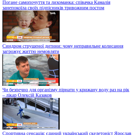
Погане самопочуття та лихоманка: співачка Камалія
занепокоїла своїх підпісників тривожним постом
Синдром струшеної дитини: чому неправильне колисання
загрожує життю немовляти
Чи безпечно для організму пірнати у крижану воду раз на рік
– лікар Олексій Казаков
Спортивна сенсація: єдиний український скелетоніст Ярослав