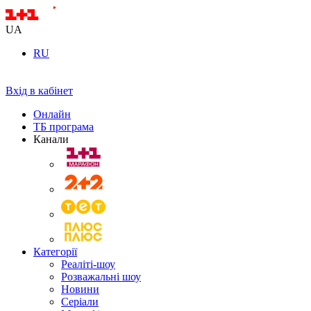
UA
RU
Вхід в кабінет
Онлайн
ТБ програма
Канали
Категорії
Реаліті-шоу
Розважальні шоу
Новини
Серіали