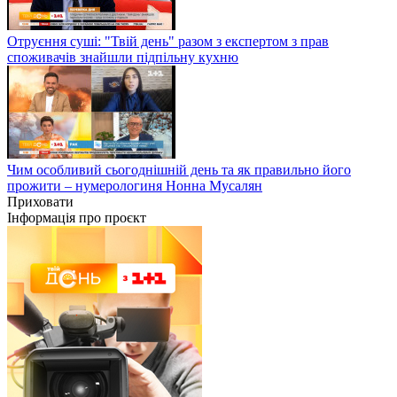
Отруєння суші: "Твій день" разом з експертом з прав
споживачів знайшли підпільну кухню
Чим особливий сьогоднішній день та як правильно його
прожити – нумерологиня Нонна Мусалян
Приховати
Інформація про проєкт