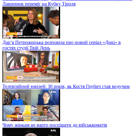
Лавренюк переміг на Кубку Тіроля
Дар’я Петрожицька розповіла про новий серіал «Дикі» в
гостях студії Твій День
Телевізійний ювілей: 30 років, як Костя Грубич став ведучим
Чому жінкам не варто поспішати до військкоматів