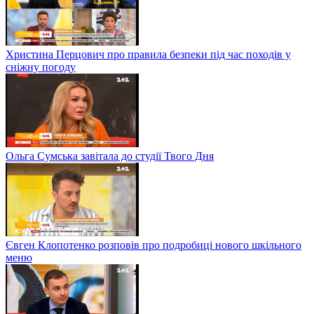
Христина Перцович про правила безпеки під час походів у
сніжну погоду
Ольга Сумська завітала до студії Твого Дня
Євген Клопотенко розповів про подробиці нового шкільного
меню