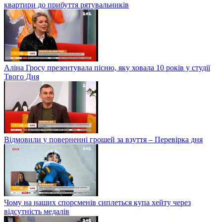
квартири до прибуття рятувальників
Аліна Гросу презентувала пісню, яку ховала 10 років у студії
Твого Дня
Відмовили у поверненні грошей за взуття – Перевірка дня
Чому на наших спорсменів сиплеться купа хейту через
відсутність медалів