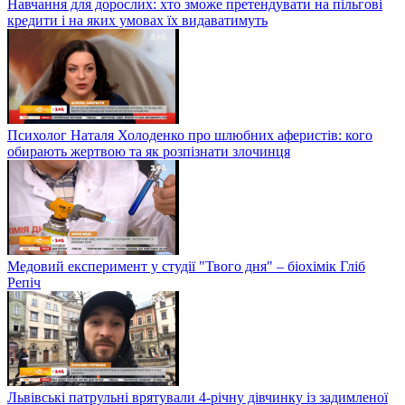
Навчання для дорослих: хто зможе претендувати на пільгові
кредити і на яких умовах їх видаватимуть
Психолог Наталя Холоденко про шлюбних аферистів: кого
обирають жертвою та як розпізнати злочинця
Медовий експеримент у студії "Твого дня" – біохімік Гліб
Репіч
Львівські патрульні врятували 4-річну дівчинку із задимленої