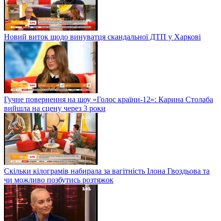
Новий виток щодо винуватця скандальної ДТП у Харкові
Гучне повернення на шоу «Голос країни-12»: Карина Столаба
вийшла на сцену через 3 роки
Скільки кілограмів набирала за вагітність Ілона Гвоздьова та
чи можливо позбутись розтяжок