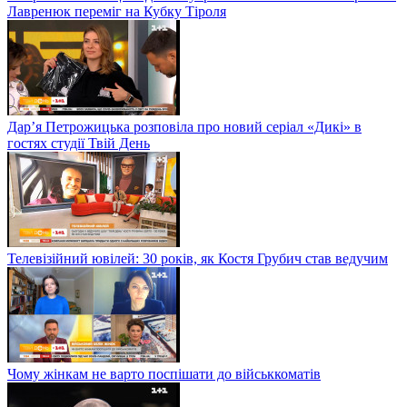
Лавренюк переміг на Кубку Тіроля
Дар’я Петрожицька розповіла про новий серіал «Дикі» в
гостях студії Твій День
Телевізійний ювілей: 30 років, як Костя Грубич став ведучим
Чому жінкам не варто поспішати до військкоматів