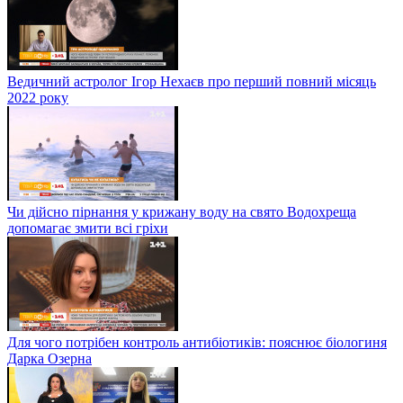
Ведичний астролог Ігор Нехаєв про перший повний місяць
2022 року
Чи дійсно пірнання у крижану воду на свято Водохреща
допомагає змити всі гріхи
Для чого потрібен контроль антибіотиків: пояснює біологиня
Дарка Озерна