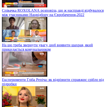
Співачка ROXOLANА розповіла, що ж насправді відбувалося
між учасниками Нацвідбору на Євробачення-2022
На що треба звернути увагу, щоб виявити шахрая, який
прикидається комунальником
Експерименти Гліба Репіча: як відрізнити справжнє срібло від
підробки