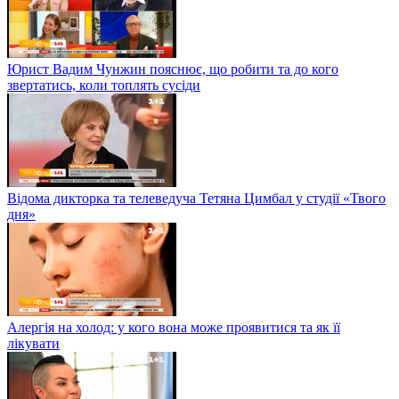
Юрист Вадим Чунжин пояснює, що робити та до кого
звертатись, коли топлять сусіди
Відома дикторка та телеведуча Тетяна Цимбал у студії «Твого
дня»
Алергія на холод: у кого вона може проявитися та як її
лікувати