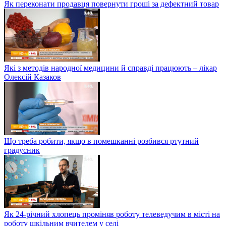
Як переконати продавця повернути гроші за дефектний товар
Які з методів народної медицини й справді працюють – лікар
Олексій Казаков
Що треба робити, якщо в помешканні розбився ртутний
градусник
Як 24-річний хлопець проміняв роботу телеведучим в місті на
роботу шкільним вчителем у селі