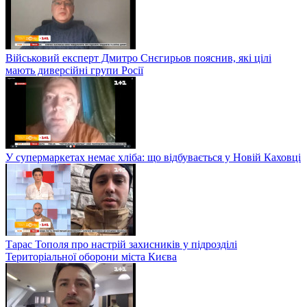
Військовий експерт Дмитро Снєгирьов пояснив, які цілі
мають диверсійні групи Росії
У супермаркетах немає хліба: що відбувається у Новій Каховці
Тарас Тополя про настрій захисників у підрозділі
Територіальної оборони міста Києва