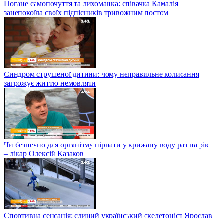
Погане самопочуття та лихоманка: співачка Камалія
занепокоїла своїх підпісників тривожним постом
Синдром струшеної дитини: чому неправильне колисання
загрожує життю немовляти
Чи безпечно для організму пірнати у крижану воду раз на рік
– лікар Олексій Казаков
Спортивна сенсація: єдиний український скелетоніст Ярослав