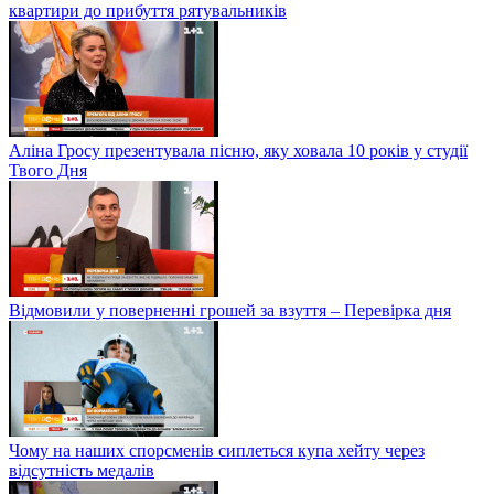
квартири до прибуття рятувальників
Аліна Гросу презентувала пісню, яку ховала 10 років у студії
Твого Дня
Відмовили у поверненні грошей за взуття – Перевірка дня
Чому на наших спорсменів сиплеться купа хейту через
відсутність медалів