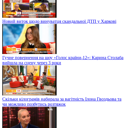
Новий виток щодо винуватця скандальної ДТП у Харкові
Гучне повернення на шоу «Голос країни-12»: Карина Столаба
вийшла на сцену через 3 роки
Скільки кілограмів набирала за вагітність Ілона Гвоздьова та
чи можливо позбутись розтяжок