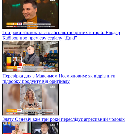
Три роки зйомок та сто абсолютно різних історій: Ельдар
Кабіров про прем'єру серіалу "Дикі"
Перевірка дня з Максимом Несміяновим: як відрізнити
підробку продукту від оригіналу
Злату Огнєвіч вже три роки переслідує агресивний чоловік