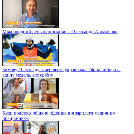
Міжнародний день рідної мови – Олександр Авраменко
Зимову Олімпіаду завершено: українська збірна виборола
єдину медаль, але срібну
Куди поділося обіцяне підвищення зарплати медичним
працівникам