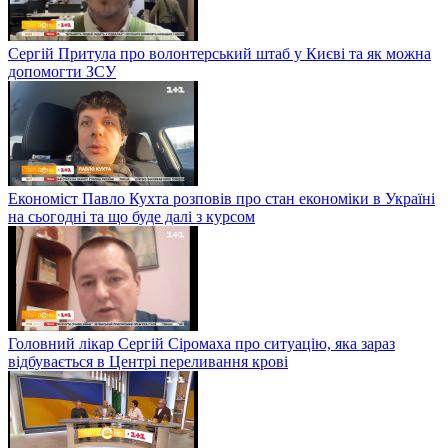
Сергій Притула про волонтерський штаб у Києві та як можна
допомогти ЗСУ
Економіст Павло Кухта розповів про стан економіки в Україні
на сьогодні та що буде далі з курсом
Головний лікар Сергій Сіромаха про ситуацію, яка зараз
відбувається в Центрі переливання крові