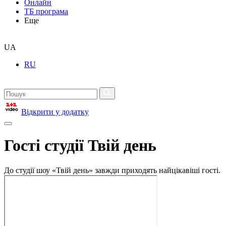
Онлайн
ТБ програма
Еще
UA
RU
Відкрити у додатку
Гості студії Твій день
До студії шоу «Твій день» завжди приходять найцікавіші гості.