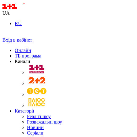
UA
RU
Вхід в кабінет
Онлайн
ТБ програма
Канали
Категорії
Реаліті-шоу
Розважальні шоу
Новини
Серіали