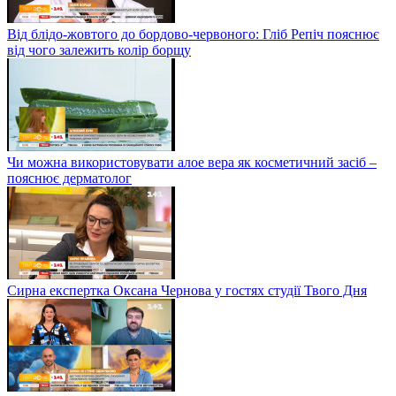
Від блідо-жовтого до бордово-червоного: Гліб Репіч пояснює
від чого залежить колір борщу
Чи можна використовувати алое вера як косметичний засіб –
пояснює дерматолог
Сирна експертка Оксана Чернова у гостях студії Твого Дня