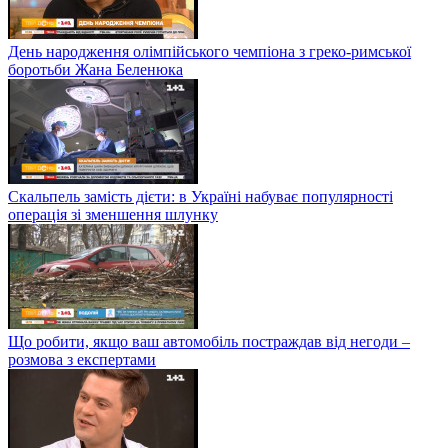
День народження олімпійського чемпіона з греко-римської
боротьби Жана Беленюка
Скальпель замість дієти: в Україні набуває популярності
операція зі зменшення шлунку
Що робити, якщо ваш автомобіль постраждав від негоди –
розмова з експертами