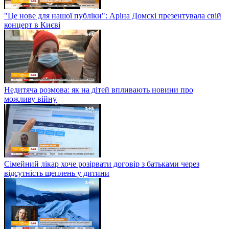
"Це нове для нашої публіки": Аріна Домскі презентувала свій
концерт в Києві
Недитяча розмова: як на дітей впливають новини про
можливу війну
Сімейний лікар хоче розірвати договір з батьками через
відсутність щеплень у дитини