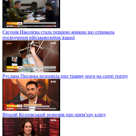
Євгенія Ніколієва стала першою жінкою що отримала
посвідчення військовозобов’язаної
Руслана Писанка розповіла про травму ноги на сцені театру
Віталій Козловський розповів про прем’єру кліпу