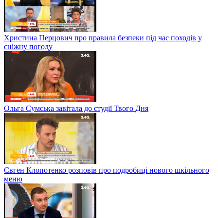
Христина Перцович про правила безпеки під час походів у
сніжну погоду
Ольга Сумська завітала до студії Твого Дня
Євген Клопотенко розповів про подробиці нового шкільного
меню