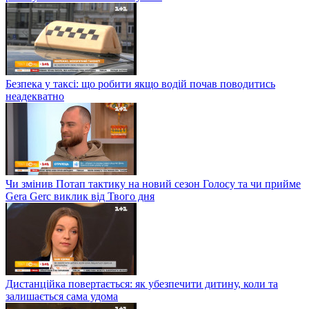
Безпека у таксі: що робити якщо водій почав поводитись
неадекватно
Чи змінив Потап тактику на новий сезон Голосу та чи прийме
Gera Gerc виклик від Твого дня
Дистанційка повертається: як убезпечити дитину, коли та
залишається сама удома