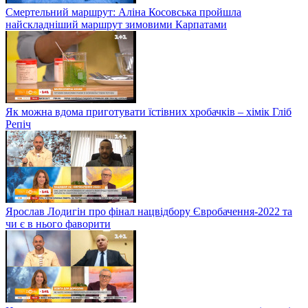
Смертельний маршрут: Аліна Косовська пройшла
найскладніший маршрут зимовими Карпатами
Як можна вдома приготувати їстівних хробачків – хімік Гліб
Репіч
Ярослав Лодигін про фінал нацвідбору Євробачення-2022 та
чи є в нього фаворити