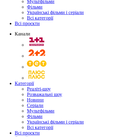
Мультфільми
Фільми
Українські фільми і серіали
Всі категорії
Всі проєкти
Канали
Категорії
Реаліті-шоу
Розважальні шоу
Новини
Серіали
Мультфільми
Фільми
Українські фільми і серіали
Всі категорії
Всі проєкти