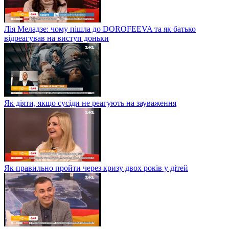
Лія Меладзе: чому пішла до DOROFEEVA та як батько
відреагував на виступ доньки
Як діяти, якщо сусіди не реагують на зауваження
Як правильно пройти через кризу двох років у дітей