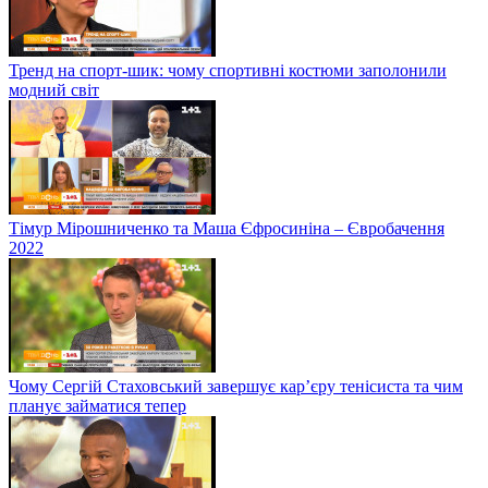
Тренд на спорт-шик: чому спортивні костюми заполонили
модний світ
Тімур Мірошниченко та Маша Єфросиніна – Євробачення
2022
Чому Сергій Стаховський завершує кар’єру тенісиста та чим
планує займатися тепер