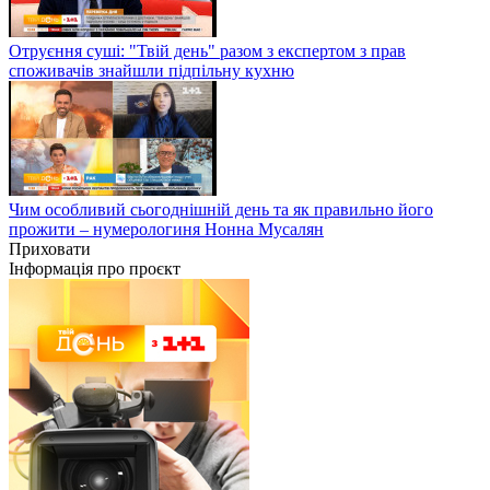
Отруєння суші: "Твій день" разом з експертом з прав
споживачів знайшли підпільну кухню
Чим особливий сьогоднішній день та як правильно його
прожити – нумерологиня Нонна Мусалян
Приховати
Інформація про проєкт