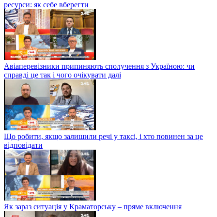
ресурси: як себе вберегти
Авіаперевізники припиняють сполучення з Україною: чи
справді це так і чого очікувати далі
Що робити, якщо залишили речі у таксі, і хто повинен за це
відповідати
Як зараз ситуація у Краматорську – пряме включення