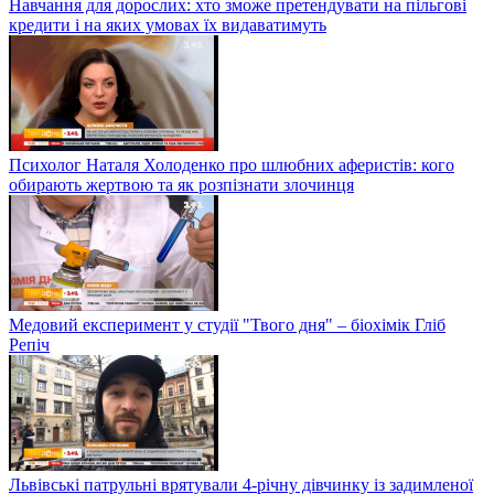
Навчання для дорослих: хто зможе претендувати на пільгові
кредити і на яких умовах їх видаватимуть
Психолог Наталя Холоденко про шлюбних аферистів: кого
обирають жертвою та як розпізнати злочинця
Медовий експеримент у студії "Твого дня" – біохімік Гліб
Репіч
Львівські патрульні врятували 4-річну дівчинку із задимленої