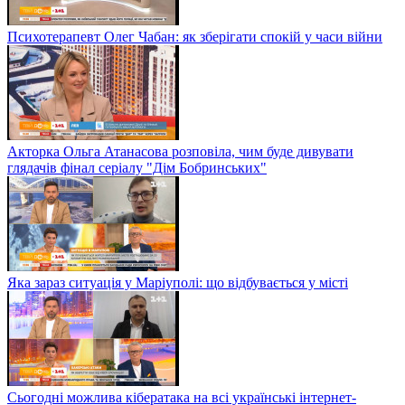
Психотерапевт Олег Чабан: як зберігати спокій у часи війни
Акторка Ольга Атанасова розповіла, чим буде дивувати
глядачів фінал серіалу "Дім Бобринських"
Яка зараз ситуація у Маріуполі: що відбувається у місті
Сьогодні можлива кібератака на всі українські інтернет-