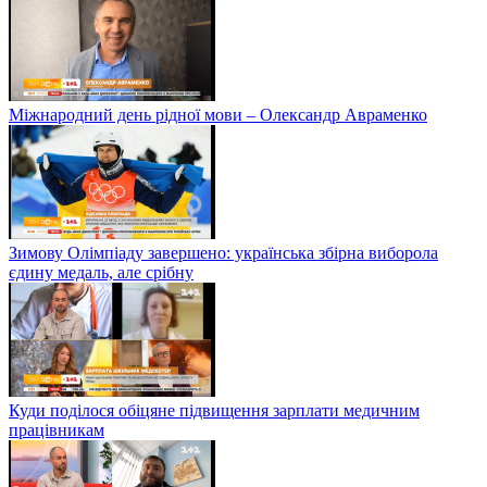
Міжнародний день рідної мови – Олександр Авраменко
Зимову Олімпіаду завершено: українська збірна виборола
єдину медаль, але срібну
Куди поділося обіцяне підвищення зарплати медичним
працівникам