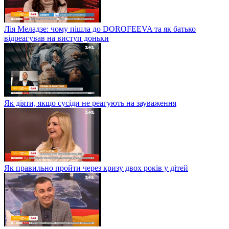
Лія Меладзе: чому пішла до DOROFEEVA та як батько
відреагував на виступ доньки
Як діяти, якщо сусіди не реагують на зауваження
Як правильно пройти через кризу двох років у дітей