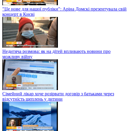
"Це нове для нашої публіки": Аріна Домскі презентувала свій
концерт в Києві
Недитяча розмова: як на дітей впливають новини про
можливу війну
Сімейний лікар хоче розірвати договір з батьками через
відсутність щеплень у дитини