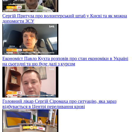
Сергій Притула про волонтерський штаб у Києві та як можна
допомогти ЗСУ
Економіст Павло Кухта розповів про стан економіки в Україні
на сьогодні та що буде далі з курсом
Головний лікар Сергій Сіромаха про ситуацію, яка зараз
відбувається в Центрі переливання крові