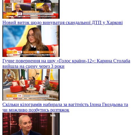
Новий виток щодо винуватця скандальної ДТП у Харкові
Гучне повернення на шоу «Голос країни-12»: Карина Столаба
вийшла на сцену через 3 роки
Скільки кілограмів набирала за вагітність Ілона Гвоздьова та
чи можливо позбутись розтяжок