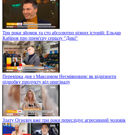
Три роки зйомок та сто абсолютно різних історій: Ельдар
Кабіров про прем'єру серіалу "Дикі"
Перевірка дня з Максимом Несміяновим: як відрізнити
підробку продукту від оригіналу
Злату Огнєвіч вже три роки переслідує агресивний чоловік