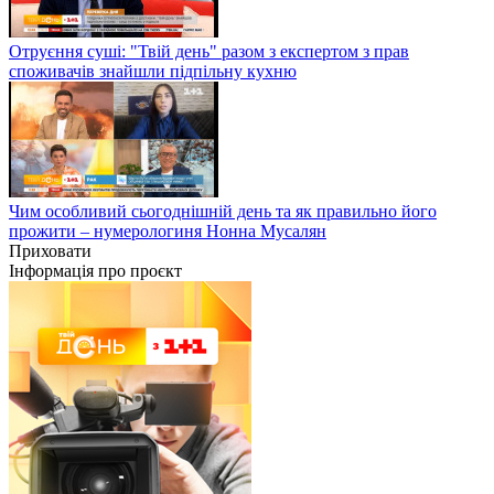
Отруєння суші: "Твій день" разом з експертом з прав
споживачів знайшли підпільну кухню
Чим особливий сьогоднішній день та як правильно його
прожити – нумерологиня Нонна Мусалян
Приховати
Інформація про проєкт