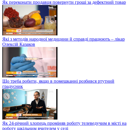
Як переконати продавця повернути гроші за дефектний товар
Які з методів народної медицини й справді працюють – лікар
Олексій Казаков
Що треба робити, якщо в помешканні розбився ртутний
градусник
Як 24-річний хлопець проміняв роботу телеведучим в місті на
роботу шкільним вчителем у селі