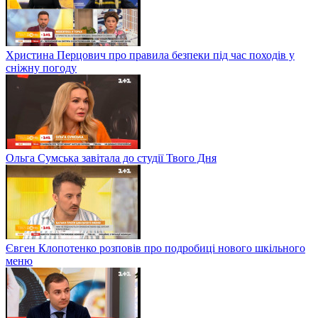
Христина Перцович про правила безпеки під час походів у
сніжну погоду
Ольга Сумська завітала до студії Твого Дня
Євген Клопотенко розповів про подробиці нового шкільного
меню