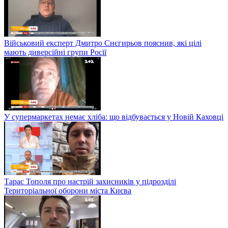
Військовий експерт Дмитро Снєгирьов пояснив, які цілі
мають диверсійні групи Росії
У супермаркетах немає хліба: що відбувається у Новій Каховці
Тарас Тополя про настрій захисників у підрозділі
Територіальної оборони міста Києва