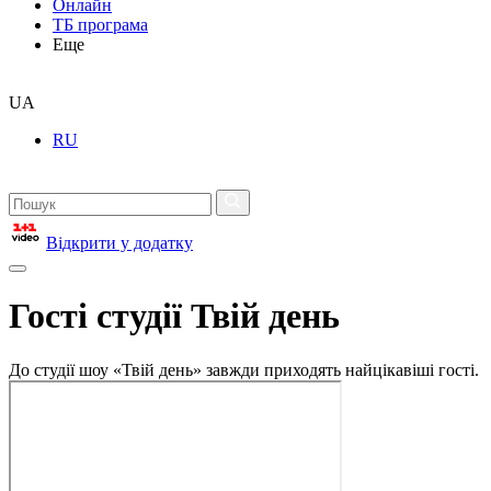
Онлайн
ТБ програма
Еще
UA
RU
Відкрити у додатку
Гості студії Твій день
До студії шоу «Твій день» завжди приходять найцікавіші гості.