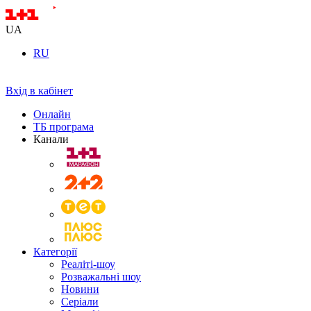
UA
RU
Вхід в кабінет
Онлайн
ТБ програма
Канали
Категорії
Реаліті-шоу
Розважальні шоу
Новини
Серіали