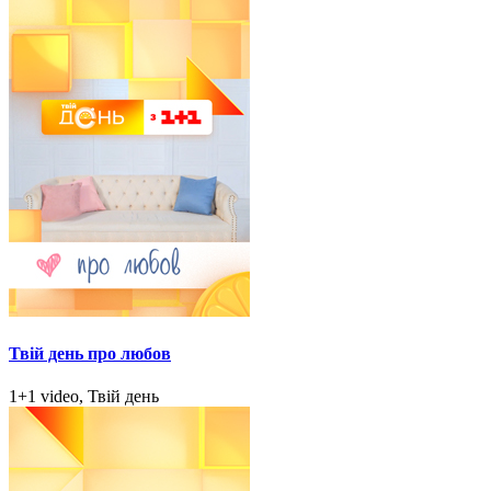
Твій день про любов
1+1 video, Твій день