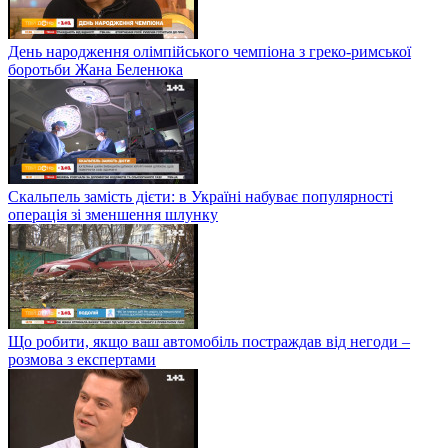
День народження олімпійського чемпіона з греко-римської
боротьби Жана Беленюка
Скальпель замість дієти: в Україні набуває популярності
операція зі зменшення шлунку
Що робити, якщо ваш автомобіль постраждав від негоди –
розмова з експертами