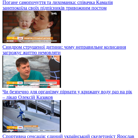
Погане самопочуття та лихоманка: співачка Камалія
занепокоїла своїх підпісників тривожним постом
Синдром струшеної дитини: чому неправильне колисання
загрожує життю немовляти
Чи безпечно для організму пірнати у крижану воду раз на рік
– лікар Олексій Казаков
Спортивна сенсація: єдиний український скелетоніст Ярослав