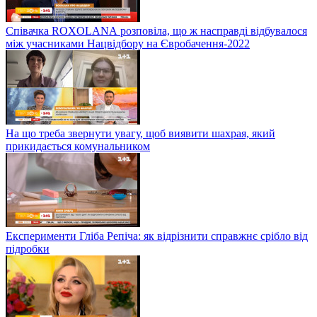
Співачка ROXOLANА розповіла, що ж насправді відбувалося
між учасниками Нацвідбору на Євробачення-2022
На що треба звернути увагу, щоб виявити шахрая, який
прикидається комунальником
Експерименти Гліба Репіча: як відрізнити справжнє срібло від
підробки