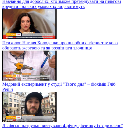
Навчання для дорослих: хто зможе претендувати на пільгові
кредити і на яких умовах їх видаватимуть
Психолог Наталя Холоденко про шлюбних аферистів: кого
обирають жертвою та як розпізнати злочинця
Медовий експеримент у студії "Твого дня" – біохімік Гліб
Репіч
Львівські патрульні врятували 4-річну дівчинку із задимленої