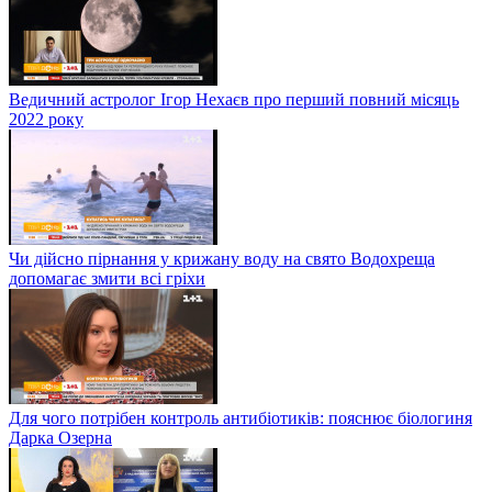
Ведичний астролог Ігор Нехаєв про перший повний місяць
2022 року
Чи дійсно пірнання у крижану воду на свято Водохреща
допомагає змити всі гріхи
Для чого потрібен контроль антибіотиків: пояснює біологиня
Дарка Озерна