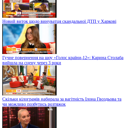
Новий виток щодо винуватця скандальної ДТП у Харкові
Гучне повернення на шоу «Голос країни-12»: Карина Столаба
вийшла на сцену через 3 роки
Скільки кілограмів набирала за вагітність Ілона Гвоздьова та
чи можливо позбутись розтяжок