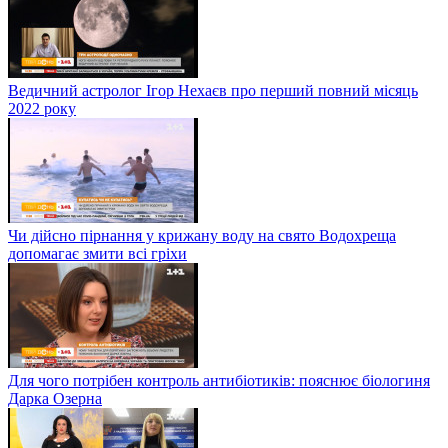
Ведичний астролог Ігор Нехаєв про перший повний місяць
2022 року
Чи дійсно пірнання у крижану воду на свято Водохреща
допомагає змити всі гріхи
Для чого потрібен контроль антибіотиків: пояснює біологиня
Дарка Озерна