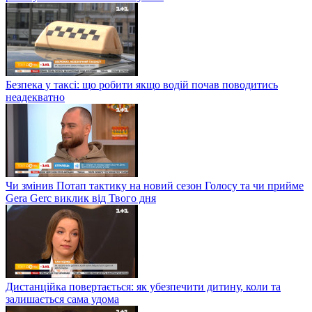
Безпека у таксі: що робити якщо водій почав поводитись
неадекватно
Чи змінив Потап тактику на новий сезон Голосу та чи прийме
Gera Gerc виклик від Твого дня
Дистанційка повертається: як убезпечити дитину, коли та
залишається сама удома