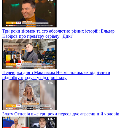
Три роки зйомок та сто абсолютно різних історій: Ельдар
Кабіров про прем'єру серіалу "Дикі"
Перевірка дня з Максимом Несміяновим: як відрізнити
підробку продукту від оригіналу
Злату Огнєвіч вже три роки переслідує агресивний чоловік