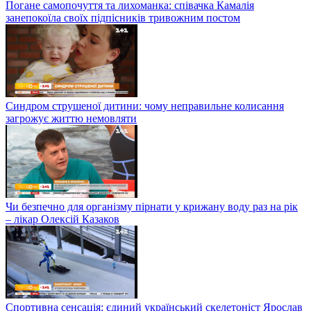
Погане самопочуття та лихоманка: співачка Камалія
занепокоїла своїх підпісників тривожним постом
Синдром струшеної дитини: чому неправильне колисання
загрожує життю немовляти
Чи безпечно для організму пірнати у крижану воду раз на рік
– лікар Олексій Казаков
Спортивна сенсація: єдиний український скелетоніст Ярослав