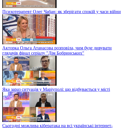
Психотерапевт Олег Чабан: як зберігати спокій у часи війни
Акторка Ольга Атанасова розповіла, чим буде дивувати
глядачів фінал серіалу "Дім Бобринських"
Яка зараз ситуація у Маріуполі: що відбувається у місті
Сьогодні можлива кібератака на всі українські інтернет-