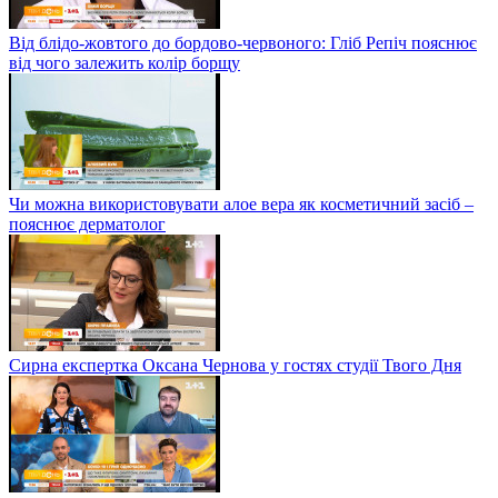
Від блідо-жовтого до бордово-червоного: Гліб Репіч пояснює
від чого залежить колір борщу
Чи можна використовувати алое вера як косметичний засіб –
пояснює дерматолог
Сирна експертка Оксана Чернова у гостях студії Твого Дня