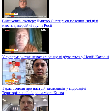
Військовий експерт Дмитро Снєгирьов пояснив, які цілі
мають диверсійні групи Росії
У супермаркетах немає хліба: що відбувається у Новій Каховці
Тарас Тополя про настрій захисників у підрозділі
Територіальної оборони міста Києва