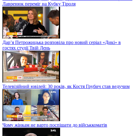
Лавренюк переміг на Кубку Тіроля
Дар’я Петрожицька розповіла про новий серіал «Дикі» в
гостях студії Твій День
Телевізійний ювілей: 30 років, як Костя Грубич став ведучим
Чому жінкам не варто поспішати до військкоматів