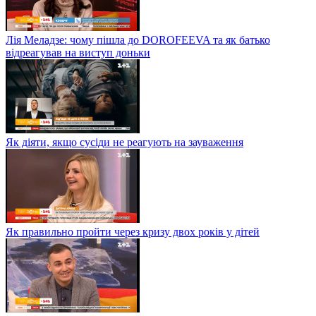
Лія Меладзе: чому пішла до DOROFEEVA та як батько
відреагував на виступ доньки
Як діяти, якщо сусіди не реагують на зауваження
Як правильно пройти через кризу двох років у дітей