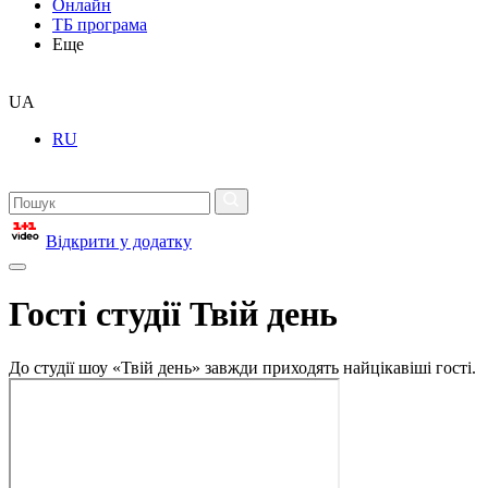
Онлайн
ТБ програма
Еще
UA
RU
Відкрити у додатку
Гості студії Твій день
До студії шоу «Твій день» завжди приходять найцікавіші гості.