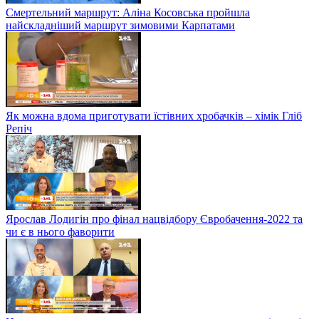
Смертельний маршрут: Аліна Косовська пройшла
найскладніший маршрут зимовими Карпатами
Як можна вдома приготувати їстівних хробачків – хімік Гліб
Репіч
Ярослав Лодигін про фінал нацвідбору Євробачення-2022 та
чи є в нього фаворити