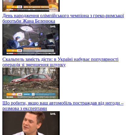
День народження олімпійського чемпіона з греко-римської
боротьби Жана Беленюка
Скальпель замість дієти: в Україні набуває популярності
операція зі зменшення шлунку
Що робити, якщо ваш автомобіль постраждав від негоди –
розмова з експертами