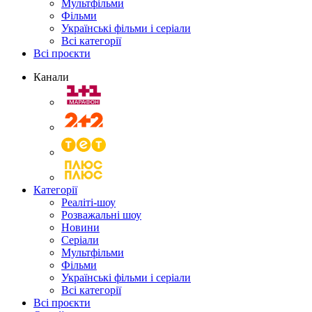
Мультфільми
Фільми
Українські фільми і серіали
Всі категорії
Всі проєкти
Канали
Категорії
Реаліті-шоу
Розважальні шоу
Новини
Серіали
Мультфільми
Фільми
Українські фільми і серіали
Всі категорії
Всі проєкти