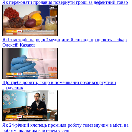
Як переконати продавця повернути гроші за дефектний товар
Які з методів народної медицини й справді працюють – лікар
Олексій Казаков
Що треба робити, якщо в помешканні розбився ртутний
градусник
Як 24-річний хлопець проміняв роботу телеведучим в місті на
роботу шкільним вчителем у селі