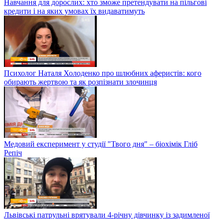
Навчання для дорослих: хто зможе претендувати на пільгові
кредити і на яких умовах їх видаватимуть
Психолог Наталя Холоденко про шлюбних аферистів: кого
обирають жертвою та як розпізнати злочинця
Медовий експеримент у студії "Твого дня" – біохімік Гліб
Репіч
Львівські патрульні врятували 4-річну дівчинку із задимленої