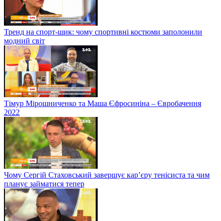
Тренд на спорт-шик: чому спортивні костюми заполонили
модний світ
Тімур Мірошниченко та Маша Єфросиніна – Євробачення
2022
Чому Сергій Стаховський завершує кар’єру тенісиста та чим
планує займатися тепер