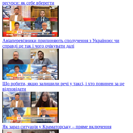
ресурси: як себе вберегти
Авіаперевізники припиняють сполучення з Україною: чи
справді це так і чого очікувати далі
Що робити, якщо залишили речі у таксі, і хто повинен за це
відповідати
Як зараз ситуація у Краматорську – пряме включення