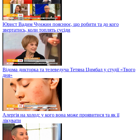
Юрист Вадим Чунжин пояснює, що робити та до кого
звертатись, коли топлять сусіди
Відома дикторка та телеведуча Тетяна Цимбал у студії «Твого
дня»
Алергія на холод: у кого вона може проявитися та як її
лікувати