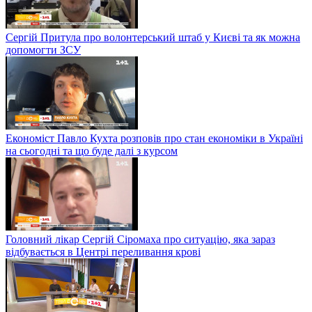
Сергій Притула про волонтерський штаб у Києві та як можна
допомогти ЗСУ
Економіст Павло Кухта розповів про стан економіки в Україні
на сьогодні та що буде далі з курсом
Головний лікар Сергій Сіромаха про ситуацію, яка зараз
відбувається в Центрі переливання крові