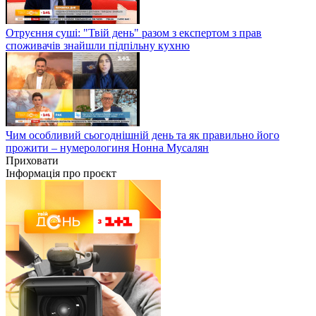
Отруєння суші: "Твій день" разом з експертом з прав
споживачів знайшли підпільну кухню
Чим особливий сьогоднішній день та як правильно його
прожити – нумерологиня Нонна Мусалян
Приховати
Інформація про проєкт