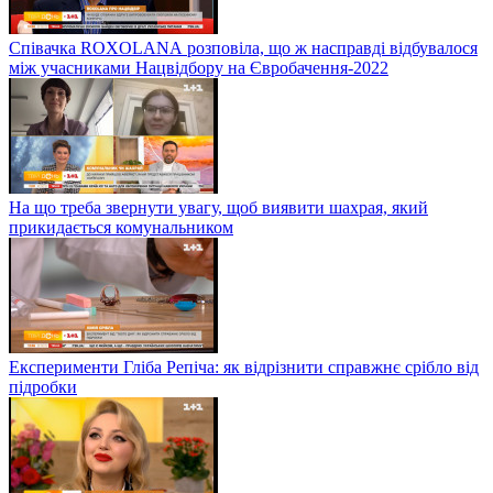
Співачка ROXOLANА розповіла, що ж насправді відбувалося
між учасниками Нацвідбору на Євробачення-2022
На що треба звернути увагу, щоб виявити шахрая, який
прикидається комунальником
Експерименти Гліба Репіча: як відрізнити справжнє срібло від
підробки