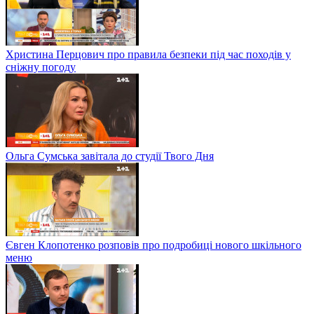
Христина Перцович про правила безпеки під час походів у
сніжну погоду
Ольга Сумська завітала до студії Твого Дня
Євген Клопотенко розповів про подробиці нового шкільного
меню