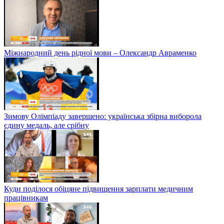
Міжнародний день рідної мови – Олександр Авраменко
Зимову Олімпіаду завершено: українська збірна виборола
єдину медаль, але срібну
Куди поділося обіцяне підвищення зарплати медичним
працівникам