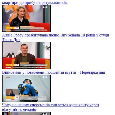
квартири до прибуття рятувальників
Аліна Гросу презентувала пісню, яку ховала 10 років у студії
Твого Дня
Відмовили у поверненні грошей за взуття – Перевірка дня
Чому на наших спорсменів сиплеться купа хейту через
відсутність медалів