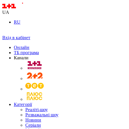
UA
RU
Вхід в кабінет
Онлайн
ТБ програма
Канали
Категорії
Реаліті-шоу
Розважальні шоу
Новини
Серіали