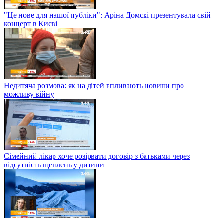
"Це нове для нашої публіки": Аріна Домскі презентувала свій
концерт в Києві
Недитяча розмова: як на дітей впливають новини про
можливу війну
Сімейний лікар хоче розірвати договір з батьками через
відсутність щеплень у дитини