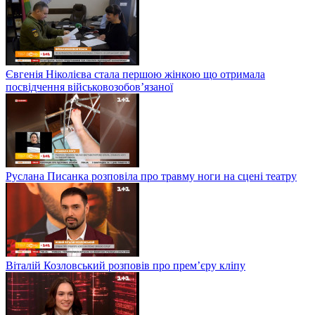
Євгенія Ніколієва стала першою жінкою що отримала
посвідчення військовозобов’язаної
Руслана Писанка розповіла про травму ноги на сцені театру
Віталій Козловський розповів про прем’єру кліпу