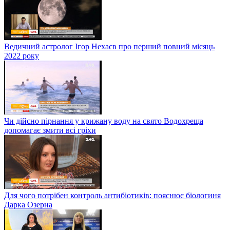
Ведичний астролог Ігор Нехаєв про перший повний місяць
2022 року
Чи дійсно пірнання у крижану воду на свято Водохреща
допомагає змити всі гріхи
Для чого потрібен контроль антибіотиків: пояснює біологиня
Дарка Озерна