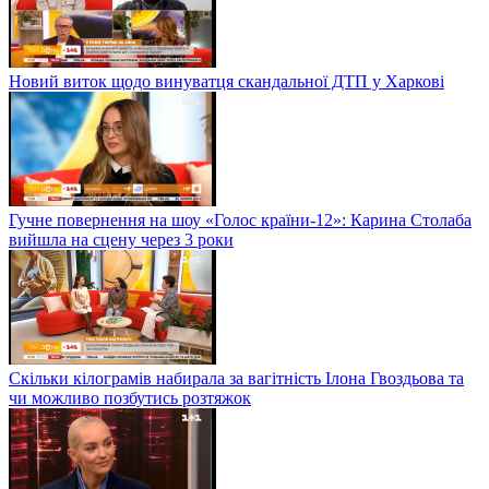
Новий виток щодо винуватця скандальної ДТП у Харкові
Гучне повернення на шоу «Голос країни-12»: Карина Столаба
вийшла на сцену через 3 роки
Скільки кілограмів набирала за вагітність Ілона Гвоздьова та
чи можливо позбутись розтяжок