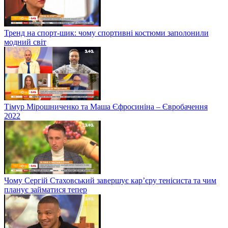
Тренд на спорт-шик: чому спортивні костюми заполонили
модний світ
Тімур Мірошниченко та Маша Єфросиніна – Євробачення
2022
Чому Сергій Стаховський завершує кар’єру тенісиста та чим
планує займатися тепер