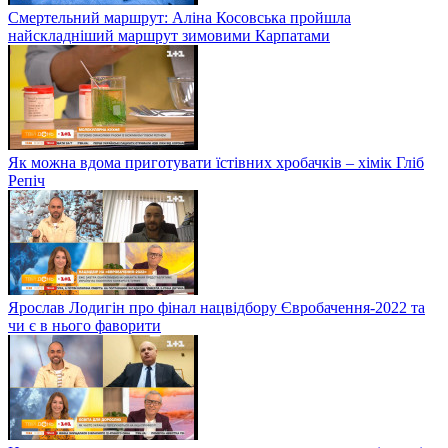
Смертельний маршрут: Аліна Косовська пройшла
найскладніший маршрут зимовими Карпатами
Як можна вдома приготувати їстівних хробачків – хімік Гліб
Репіч
Ярослав Лодигін про фінал нацвідбору Євробачення-2022 та
чи є в нього фаворити