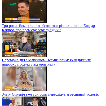
Три роки зйомок та сто абсолютно різних історій: Ельдар
Кабіров про прем'єру серіалу "Дикі"
Перевірка дня з Максимом Несміяновим: як відрізнити
підробку продукту від оригіналу
Злату Огнєвіч вже три роки переслідує агресивний чоловік