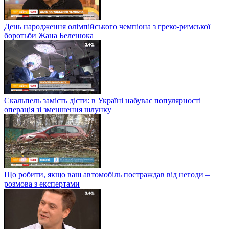
День народження олімпійського чемпіона з греко-римської
боротьби Жана Беленюка
Скальпель замість дієти: в Україні набуває популярності
операція зі зменшення шлунку
Що робити, якщо ваш автомобіль постраждав від негоди –
розмова з експертами