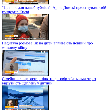
"Це нове для нашої публіки": Аріна Домскі презентувала свій
концерт в Києві
Недитяча розмова: як на дітей впливають новини про
можливу війну
Сімейний лікар хоче розірвати договір з батьками через
відсутність щеплень у дитини