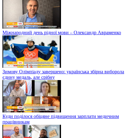
Міжнародний день рідної мови – Олександр Авраменко
Зимову Олімпіаду завершено: українська збірна виборола
єдину медаль, але срібну
Куди поділося обіцяне підвищення зарплати медичним
працівникам