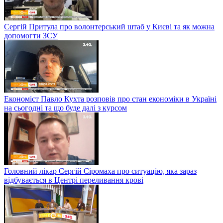
Сергій Притула про волонтерський штаб у Києві та як можна
допомогти ЗСУ
Економіст Павло Кухта розповів про стан економіки в Україні
на сьогодні та що буде далі з курсом
Головний лікар Сергій Сіромаха про ситуацію, яка зараз
відбувається в Центрі переливання крові