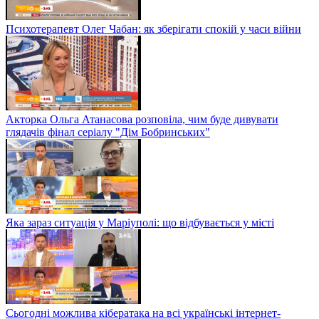
Психотерапевт Олег Чабан: як зберігати спокій у часи війни
Акторка Ольга Атанасова розповіла, чим буде дивувати
глядачів фінал серіалу "Дім Бобринських"
Яка зараз ситуація у Маріуполі: що відбувається у місті
Сьогодні можлива кібератака на всі українські інтернет-