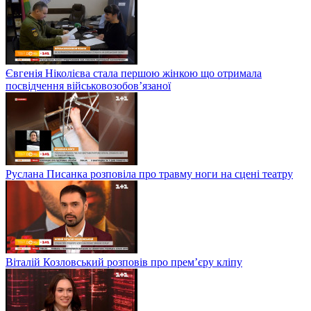
Євгенія Ніколієва стала першою жінкою що отримала
посвідчення військовозобов’язаної
Руслана Писанка розповіла про травму ноги на сцені театру
Віталій Козловський розповів про прем’єру кліпу