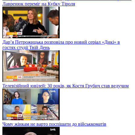
Лавренюк переміг на Кубку Тіроля
Дар’я Петрожицька розповіла про новий серіал «Дикі» в
гостях студії Твій День
Телевізійний ювілей: 30 років, як Костя Грубич став ведучим
Чому жінкам не варто поспішати до військкоматів