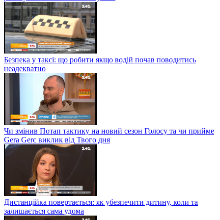
Безпека у таксі: що робити якщо водій почав поводитись
неадекватно
Чи змінив Потап тактику на новий сезон Голосу та чи прийме
Gera Gerc виклик від Твого дня
Дистанційка повертається: як убезпечити дитину, коли та
залишається сама удома