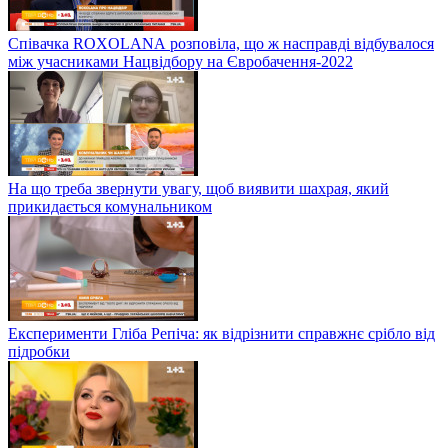
Співачка ROXOLANА розповіла, що ж насправді відбувалося
між учасниками Нацвідбору на Євробачення-2022
На що треба звернути увагу, щоб виявити шахрая, який
прикидається комунальником
Експерименти Гліба Репіча: як відрізнити справжнє срібло від
підробки