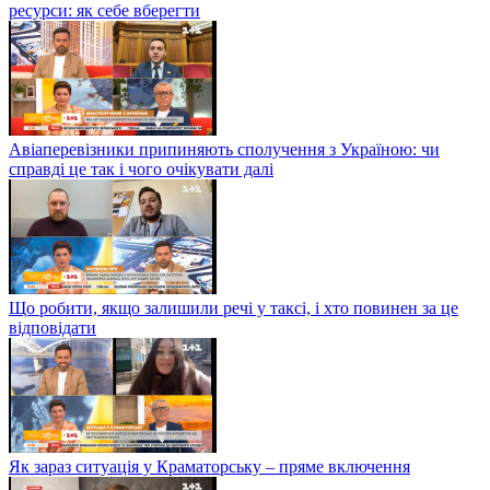
ресурси: як себе вберегти
Авіаперевізники припиняють сполучення з Україною: чи
справді це так і чого очікувати далі
Що робити, якщо залишили речі у таксі, і хто повинен за це
відповідати
Як зараз ситуація у Краматорську – пряме включення