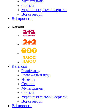
Мультфільми
Фільми
Українські фільми і серіали
Всі категорії
Всі проєкти
Канали
Категорії
Реаліті-шоу
Розважальні шоу
Новини
Серіали
Мультфільми
Фільми
Українські фільми і серіали
Всі категорії
Всі проєкти