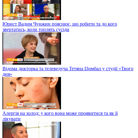
Юрист Вадим Чунжин пояснює, що робити та до кого
звертатись, коли топлять сусіди
Відома дикторка та телеведуча Тетяна Цимбал у студії «Твого
дня»
Алергія на холод: у кого вона може проявитися та як її
лікувати