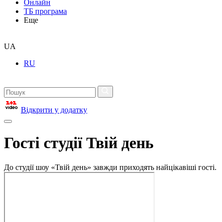
Онлайн
ТБ програма
Еще
UA
RU
Відкрити у додатку
Гості студії Твій день
До студії шоу «Твій день» завжди приходять найцікавіші гості.