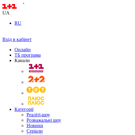
UA
RU
Вхід в кабінет
Онлайн
ТБ програма
Канали
Категорії
Реаліті-шоу
Розважальні шоу
Новини
Серіали