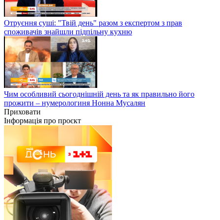
Отруєння суші: "Твій день" разом з експертом з прав
споживачів знайшли підпільну кухню
Чим особливий сьогоднішній день та як правильно його
прожити – нумерологиня Нонна Мусалян
Приховати
Інформація про проєкт