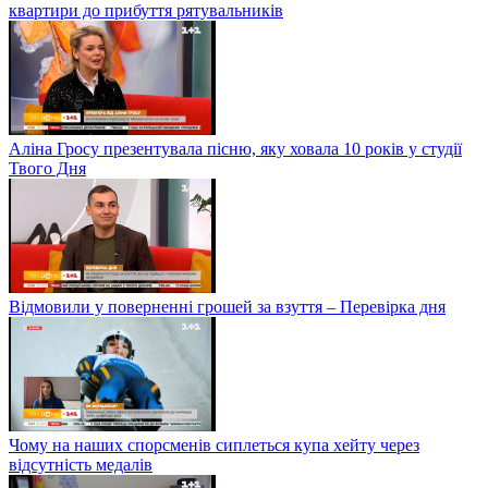
квартири до прибуття рятувальників
Аліна Гросу презентувала пісню, яку ховала 10 років у студії
Твого Дня
Відмовили у поверненні грошей за взуття – Перевірка дня
Чому на наших спорсменів сиплеться купа хейту через
відсутність медалів