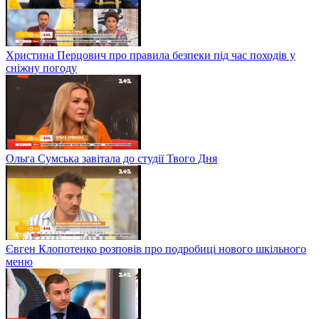
Христина Перцович про правила безпеки під час походів у
сніжну погоду
Ольга Сумська завітала до студії Твого Дня
Євген Клопотенко розповів про подробиці нового шкільного
меню