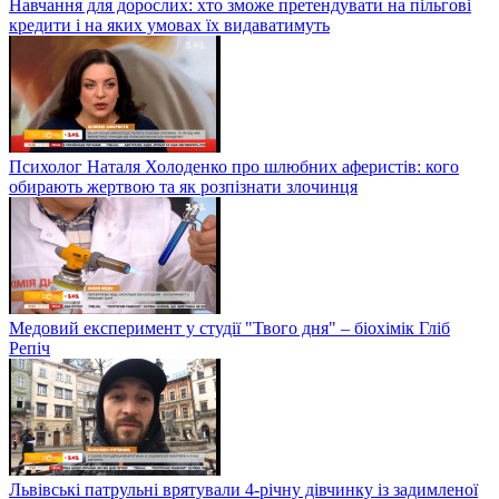
Навчання для дорослих: хто зможе претендувати на пільгові
кредити і на яких умовах їх видаватимуть
Психолог Наталя Холоденко про шлюбних аферистів: кого
обирають жертвою та як розпізнати злочинця
Медовий експеримент у студії "Твого дня" – біохімік Гліб
Репіч
Львівські патрульні врятували 4-річну дівчинку із задимленої