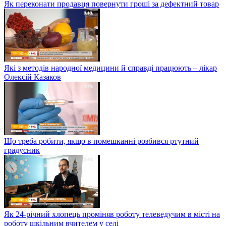
Як переконати продавця повернути гроші за дефектний товар
Які з методів народної медицини й справді працюють – лікар
Олексій Казаков
Що треба робити, якщо в помешканні розбився ртутний
градусник
Як 24-річний хлопець проміняв роботу телеведучим в місті на
роботу шкільним вчителем у селі