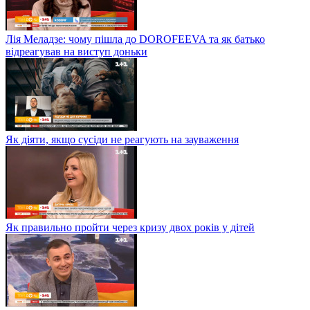
Лія Меладзе: чому пішла до DOROFEEVA та як батько
відреагував на виступ доньки
Як діяти, якщо сусіди не реагують на зауваження
Як правильно пройти через кризу двох років у дітей