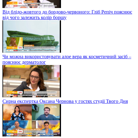
Від блідо-жовтого до бордово-червоного: Гліб Репіч пояснює
від чого залежить колір борщу
Чи можна використовувати алое вера як косметичний засіб –
пояснює дерматолог
Сирна експертка Оксана Чернова у гостях студії Твого Дня