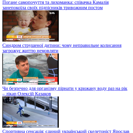
Погане самопочуття та лихоманка: співачка Камалія
занепокоїла своїх підпісників тривожним постом
Синдром струшеної дитини: чому неправильне колисання
загрожує життю немовляти
Чи безпечно для організму пірнати у крижану воду раз на рік
– лікар Олексій Казаков
Спортивна сенсація: єдиний український скелетоніст Ярослав