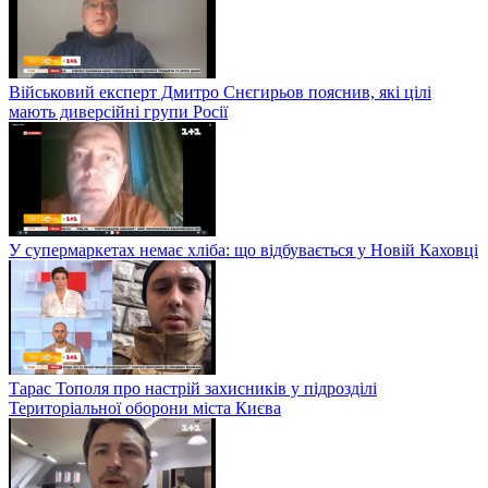
Військовий експерт Дмитро Снєгирьов пояснив, які цілі
мають диверсійні групи Росії
У супермаркетах немає хліба: що відбувається у Новій Каховці
Тарас Тополя про настрій захисників у підрозділі
Територіальної оборони міста Києва