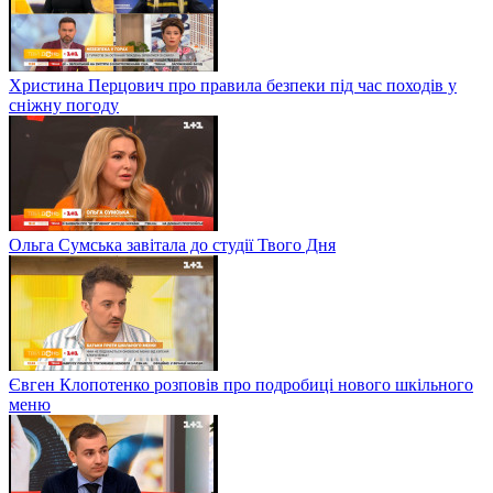
Христина Перцович про правила безпеки під час походів у
сніжну погоду
Ольга Сумська завітала до студії Твого Дня
Євген Клопотенко розповів про подробиці нового шкільного
меню