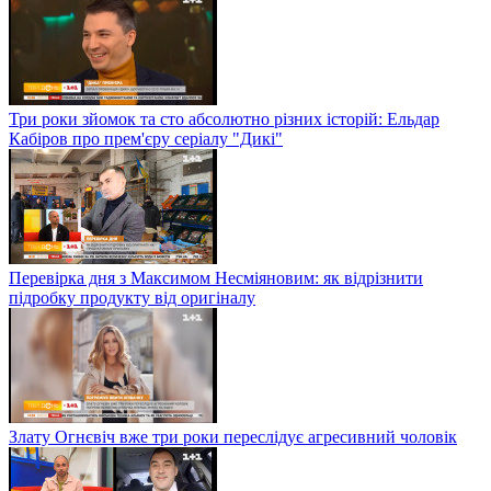
Три роки зйомок та сто абсолютно різних історій: Ельдар
Кабіров про прем'єру серіалу "Дикі"
Перевірка дня з Максимом Несміяновим: як відрізнити
підробку продукту від оригіналу
Злату Огнєвіч вже три роки переслідує агресивний чоловік