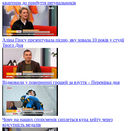
квартири до прибуття рятувальників
Аліна Гросу презентувала пісню, яку ховала 10 років у студії
Твого Дня
Відмовили у поверненні грошей за взуття – Перевірка дня
Чому на наших спорсменів сиплеться купа хейту через
відсутність медалів