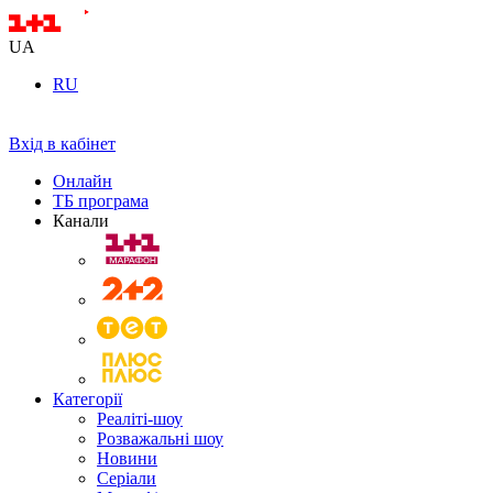
UA
RU
Вхід в кабінет
Онлайн
ТБ програма
Канали
Категорії
Реаліті-шоу
Розважальні шоу
Новини
Серіали