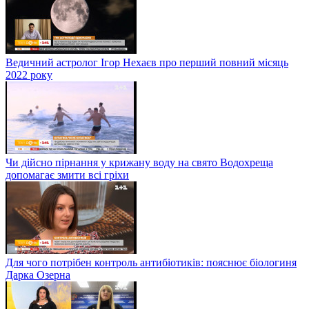
Ведичний астролог Ігор Нехаєв про перший повний місяць
2022 року
Чи дійсно пірнання у крижану воду на свято Водохреща
допомагає змити всі гріхи
Для чого потрібен контроль антибіотиків: пояснює біологиня
Дарка Озерна