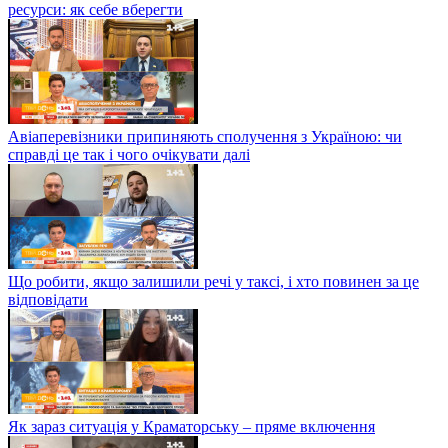
ресурси: як себе вберегти
Авіаперевізники припиняють сполучення з Україною: чи
справді це так і чого очікувати далі
Що робити, якщо залишили речі у таксі, і хто повинен за це
відповідати
Як зараз ситуація у Краматорську – пряме включення