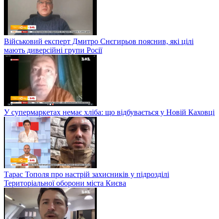
Військовий експерт Дмитро Снєгирьов пояснив, які цілі
мають диверсійні групи Росії
У супермаркетах немає хліба: що відбувається у Новій Каховці
Тарас Тополя про настрій захисників у підрозділі
Територіальної оборони міста Києва