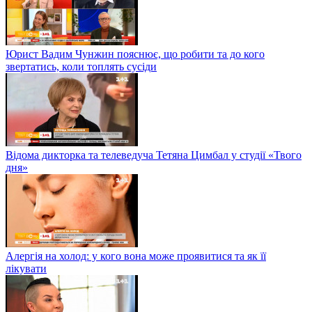
Юрист Вадим Чунжин пояснює, що робити та до кого
звертатись, коли топлять сусіди
Відома дикторка та телеведуча Тетяна Цимбал у студії «Твого
дня»
Алергія на холод: у кого вона може проявитися та як її
лікувати