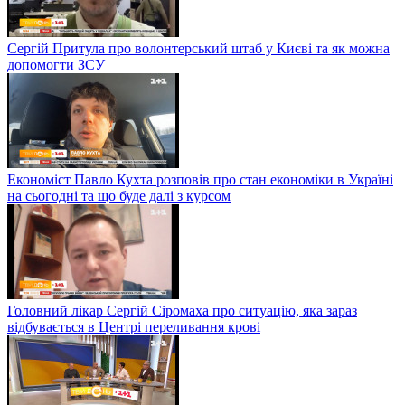
Сергій Притула про волонтерський штаб у Києві та як можна
допомогти ЗСУ
Економіст Павло Кухта розповів про стан економіки в Україні
на сьогодні та що буде далі з курсом
Головний лікар Сергій Сіромаха про ситуацію, яка зараз
відбувається в Центрі переливання крові