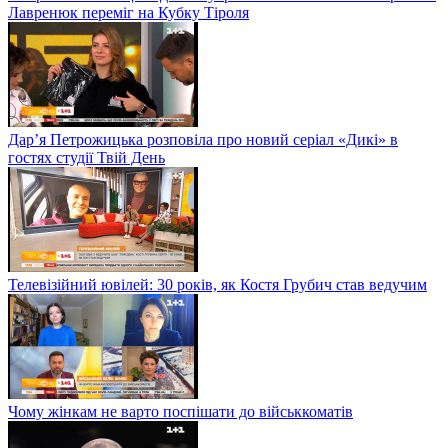
Лавренюк переміг на Кубку Тіроля
Дар’я Петрожицька розповіла про новий серіал «Дикі» в
гостях студії Твій День
Телевізійний ювілей: 30 років, як Костя Грубич став ведучим
Чому жінкам не варто поспішати до військкоматів