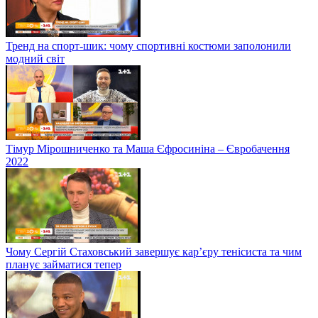
Тренд на спорт-шик: чому спортивні костюми заполонили
модний світ
Тімур Мірошниченко та Маша Єфросиніна – Євробачення
2022
Чому Сергій Стаховський завершує кар’єру тенісиста та чим
планує займатися тепер