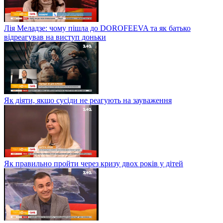
Лія Меладзе: чому пішла до DOROFEEVA та як батько
відреагував на виступ доньки
Як діяти, якщо сусіди не реагують на зауваження
Як правильно пройти через кризу двох років у дітей