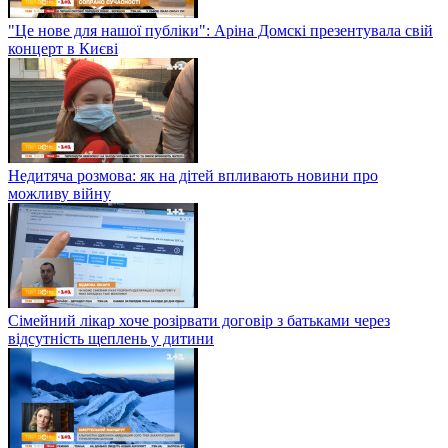
"Це нове для нашої публіки": Аріна Домскі презентувала свій
концерт в Києві
Недитяча розмова: як на дітей впливають новини про
можливу війну
Сімейний лікар хоче розірвати договір з батьками через
відсутність щеплень у дитини