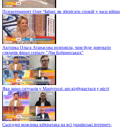
Психотерапевт Олег Чабан: як зберігати спокій у часи війни
Акторка Ольга Атанасова розповіла, чим буде дивувати
глядачів фінал серіалу "Дім Бобринських"
Яка зараз ситуація у Маріуполі: що відбувається у місті
Сьогодні можлива кібератака на всі українські інтернет-