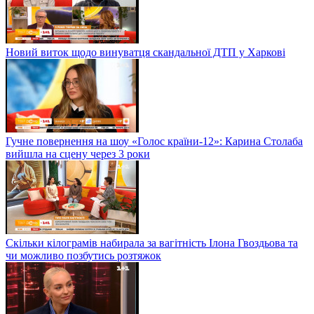
Новий виток щодо винуватця скандальної ДТП у Харкові
Гучне повернення на шоу «Голос країни-12»: Карина Столаба
вийшла на сцену через 3 роки
Скільки кілограмів набирала за вагітність Ілона Гвоздьова та
чи можливо позбутись розтяжок