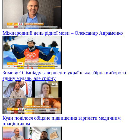
Міжнародний день рідної мови – Олександр Авраменко
Зимову Олімпіаду завершено: українська збірна виборола
єдину медаль, але срібну
Куди поділося обіцяне підвищення зарплати медичним
працівникам