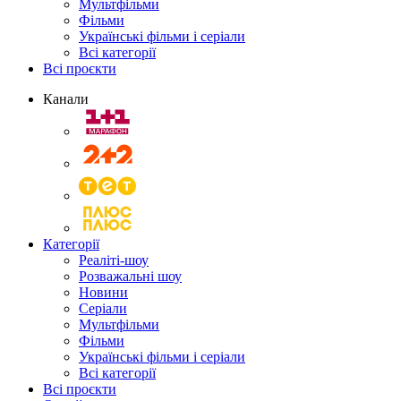
Мультфільми
Фільми
Українські фільми і серіали
Всі категорії
Всі проєкти
Канали
Категорії
Реаліті-шоу
Розважальні шоу
Новини
Серіали
Мультфільми
Фільми
Українські фільми і серіали
Всі категорії
Всі проєкти