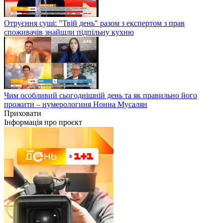
Отруєння суші: "Твій день" разом з експертом з прав
споживачів знайшли підпільну кухню
Чим особливий сьогоднішній день та як правильно його
прожити – нумерологиня Нонна Мусалян
Приховати
Інформація про проєкт