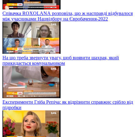
Співачка ROXOLANА розповіла, що ж насправді відбувалося
між учасниками Нацвідбору на Євробачення-2022
На що треба звернути увагу, щоб виявити шахрая, який
прикидається комунальником
Експерименти Гліба Репіча: як відрізнити справжнє срібло від
підробки