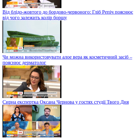
Від блідо-жовтого до бордово-червоного: Гліб Репіч пояснює
від чого залежить колір борщу
Чи можна використовувати алое вера як косметичний засіб –
пояснює дерматолог
Сирна експертка Оксана Чернова у гостях студії Твого Дня