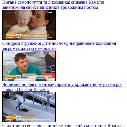
Погане самопочуття та лихоманка: співачка Камалія
занепокоїла своїх підпісників тривожним постом
Синдром струшеної дитини: чому неправильне колисання
загрожує життю немовляти
Чи безпечно для організму пірнати у крижану воду раз на рік
– лікар Олексій Казаков
Спортивна сенсація: єдиний український скелетоніст Ярослав