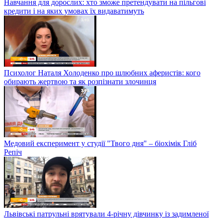
Навчання для дорослих: хто зможе претендувати на пільгові
кредити і на яких умовах їх видаватимуть
Психолог Наталя Холоденко про шлюбних аферистів: кого
обирають жертвою та як розпізнати злочинця
Медовий експеримент у студії "Твого дня" – біохімік Гліб
Репіч
Львівські патрульні врятували 4-річну дівчинку із задимленої