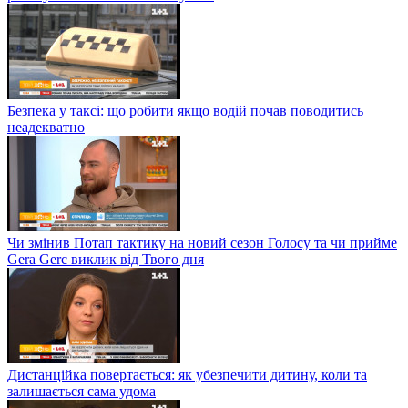
Безпека у таксі: що робити якщо водій почав поводитись
неадекватно
Чи змінив Потап тактику на новий сезон Голосу та чи прийме
Gera Gerc виклик від Твого дня
Дистанційка повертається: як убезпечити дитину, коли та
залишається сама удома