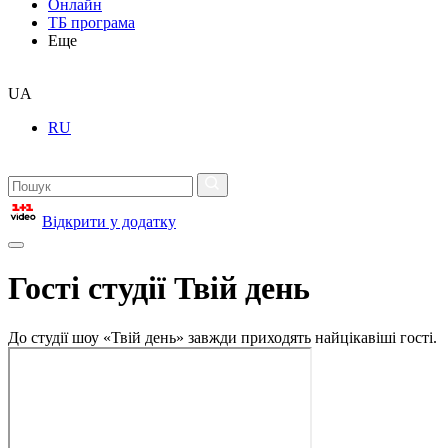
Онлайн
ТБ програма
Еще
UA
RU
Відкрити у додатку
Гості студії Твій день
До студії шоу «Твій день» завжди приходять найцікавіші гості.