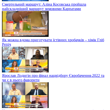
Смертельний маршрут: Аліна Косовська пройшла
найскладніший маршрут зимовими Карпатами
Як можна вдома приготувати їстівних хробачків – хімік Гліб
Репіч
Ярослав Лодигін про фінал нацвідбору Євробачення-2022 та
чи є в нього фаворити