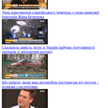
День народження олімпійського чемпіона з греко-римської
боротьби Жана Беленюка
Скальпель замість дієти: в Україні набуває популярності
операція зі зменшення шлунку
Що робити, якщо ваш автомобіль постраждав від негоди –
розмова з експертами