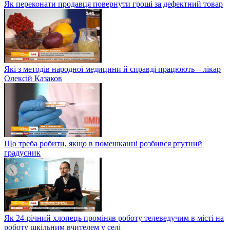
Як переконати продавця повернути гроші за дефектний товар
Які з методів народної медицини й справді працюють – лікар
Олексій Казаков
Що треба робити, якщо в помешканні розбився ртутний
градусник
Як 24-річний хлопець проміняв роботу телеведучим в місті на
роботу шкільним вчителем у селі