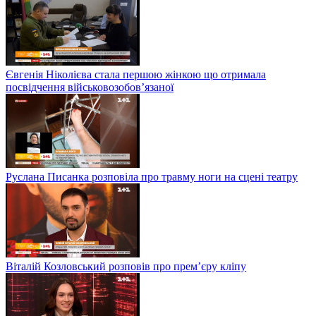
Євгенія Ніколієва стала першою жінкою що отримала
посвідчення військовозобов’язаної
Руслана Писанка розповіла про травму ноги на сцені театру
Віталій Козловський розповів про прем’єру кліпу