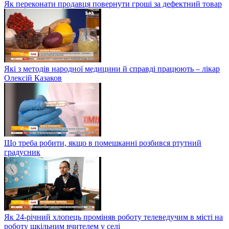
Як переконати продавця повернути гроші за дефектний товар
Які з методів народної медицини й справді працюють – лікар
Олексій Казаков
Що треба робити, якщо в помешканні розбився ртутний
градусник
Як 24-річний хлопець проміняв роботу телеведучим в місті на
роботу шкільним вчителем у селі