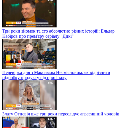
Три роки зйомок та сто абсолютно різних історій: Ельдар
Кабіров про прем'єру серіалу "Дикі"
Перевірка дня з Максимом Несміяновим: як відрізнити
підробку продукту від оригіналу
Злату Огнєвіч вже три роки переслідує агресивний чоловік