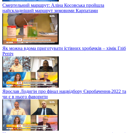
Смертельний маршрут: Аліна Косовська пройшла
найскладніший маршрут зимовими Карпатами
Як можна вдома приготувати їстівних хробачків – хімік Гліб
Репіч
Ярослав Лодигін про фінал нацвідбору Євробачення-2022 та
чи є в нього фаворити