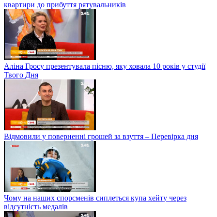
квартири до прибуття рятувальників
Аліна Гросу презентувала пісню, яку ховала 10 років у студії
Твого Дня
Відмовили у поверненні грошей за взуття – Перевірка дня
Чому на наших спорсменів сиплеться купа хейту через
відсутність медалів