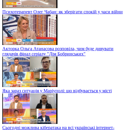
Психотерапевт Олег Чабан: як зберігати спокій у часи війни
Акторка Ольга Атанасова розповіла, чим буде дивувати
глядачів фінал серіалу "Дім Бобринських"
Яка зараз ситуація у Маріуполі: що відбувається у місті
Сьогодні можлива кібератака на всі українські інтернет-