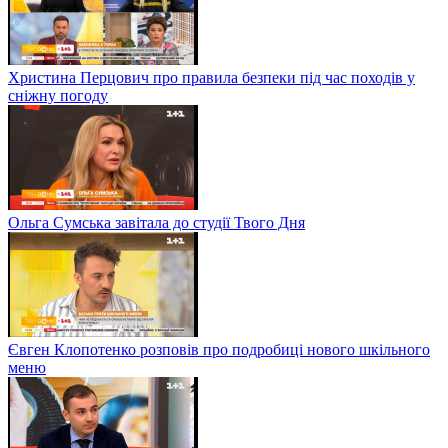
Христина Перцович про правила безпеки під час походів у
сніжну погоду
Ольга Сумська завітала до студії Твого Дня
Євген Клопотенко розповів про подробиці нового шкільного
меню