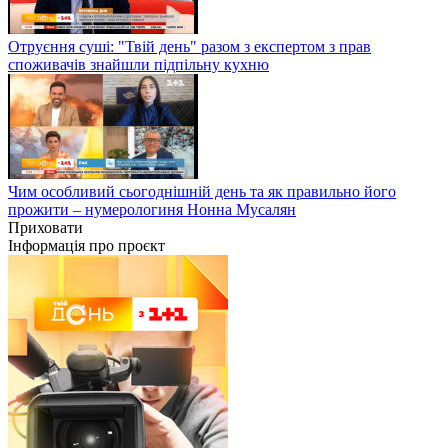
Отруєння суші: "Твій день" разом з експертом з прав
споживачів знайшли підпільну кухню
Чим особливий сьогоднішній день та як правильно його
прожити – нумерологиня Нонна Мусалян
Приховати
Інформація про проєкт