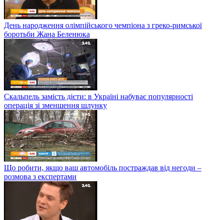
День народження олімпійського чемпіона з греко-римської
боротьби Жана Беленюка
Скальпель замість дієти: в Україні набуває популярності
операція зі зменшення шлунку
Що робити, якщо ваш автомобіль постраждав від негоди –
розмова з експертами