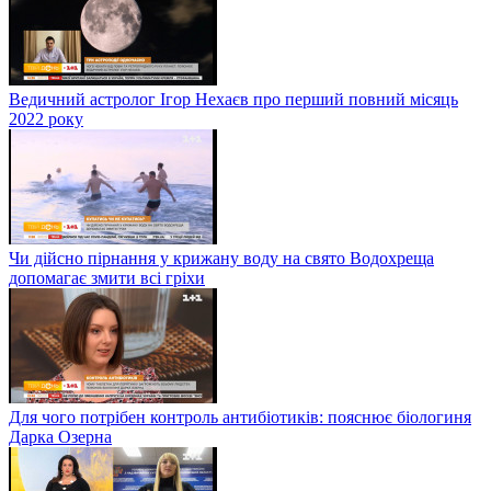
Ведичний астролог Ігор Нехаєв про перший повний місяць
2022 року
Чи дійсно пірнання у крижану воду на свято Водохреща
допомагає змити всі гріхи
Для чого потрібен контроль антибіотиків: пояснює біологиня
Дарка Озерна