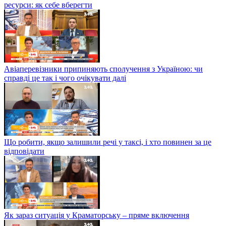
ресурси: як себе вберегти
Авіаперевізники припиняють сполучення з Україною: чи
справді це так і чого очікувати далі
Що робити, якщо залишили речі у таксі, і хто повинен за це
відповідати
Як зараз ситуація у Краматорську – пряме включення