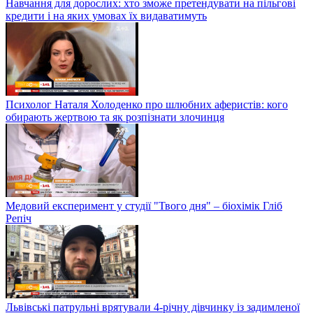
Навчання для дорослих: хто зможе претендувати на пільгові
кредити і на яких умовах їх видаватимуть
Психолог Наталя Холоденко про шлюбних аферистів: кого
обирають жертвою та як розпізнати злочинця
Медовий експеримент у студії "Твого дня" – біохімік Гліб
Репіч
Львівські патрульні врятували 4-річну дівчинку із задимленої