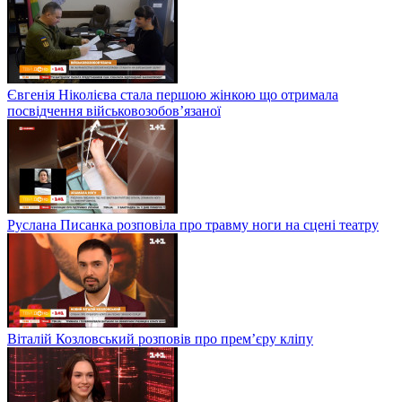
Євгенія Ніколієва стала першою жінкою що отримала
посвідчення військовозобов’язаної
Руслана Писанка розповіла про травму ноги на сцені театру
Віталій Козловський розповів про прем’єру кліпу