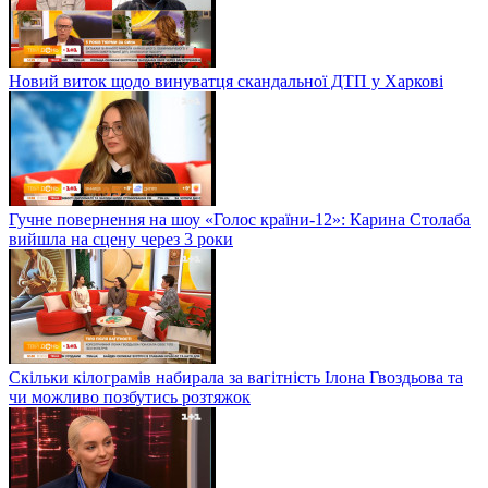
Новий виток щодо винуватця скандальної ДТП у Харкові
Гучне повернення на шоу «Голос країни-12»: Карина Столаба
вийшла на сцену через 3 роки
Скільки кілограмів набирала за вагітність Ілона Гвоздьова та
чи можливо позбутись розтяжок