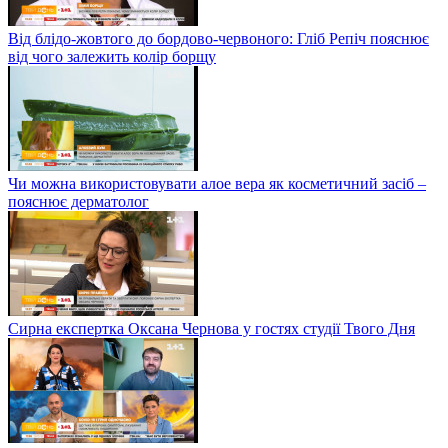
Від блідо-жовтого до бордово-червоного: Гліб Репіч пояснює
від чого залежить колір борщу
Чи можна використовувати алое вера як косметичний засіб –
пояснює дерматолог
Сирна експертка Оксана Чернова у гостях студії Твого Дня