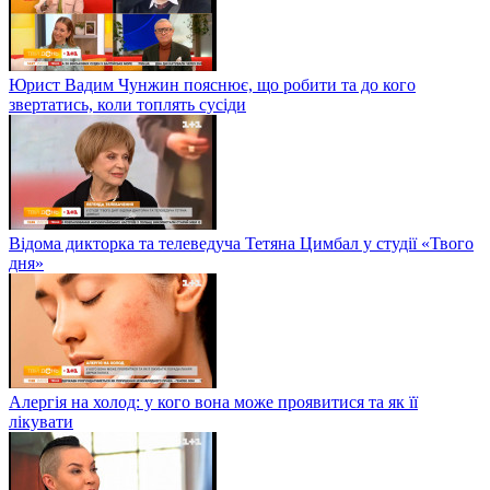
Юрист Вадим Чунжин пояснює, що робити та до кого
звертатись, коли топлять сусіди
Відома дикторка та телеведуча Тетяна Цимбал у студії «Твого
дня»
Алергія на холод: у кого вона може проявитися та як її
лікувати