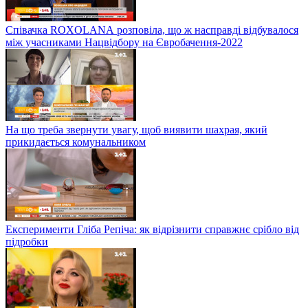
Співачка ROXOLANА розповіла, що ж насправді відбувалося
між учасниками Нацвідбору на Євробачення-2022
На що треба звернути увагу, щоб виявити шахрая, який
прикидається комунальником
Експерименти Гліба Репіча: як відрізнити справжнє срібло від
підробки