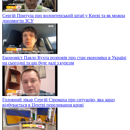
Сергій Притула про волонтерський штаб у Києві та як можна
допомогти ЗСУ
Економіст Павло Кухта розповів про стан економіки в Україні
на сьогодні та що буде далі з курсом
Головний лікар Сергій Сіромаха про ситуацію, яка зараз
відбувається в Центрі переливання крові