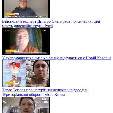
Військовий експерт Дмитро Снєгирьов пояснив, які цілі
мають диверсійні групи Росії
У супермаркетах немає хліба: що відбувається у Новій Каховці
Тарас Тополя про настрій захисників у підрозділі
Територіальної оборони міста Києва