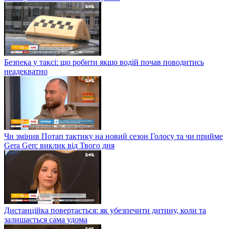
Безпека у таксі: що робити якщо водій почав поводитись
неадекватно
Чи змінив Потап тактику на новий сезон Голосу та чи прийме
Gera Gerc виклик від Твого дня
Дистанційка повертається: як убезпечити дитину, коли та
залишається сама удома