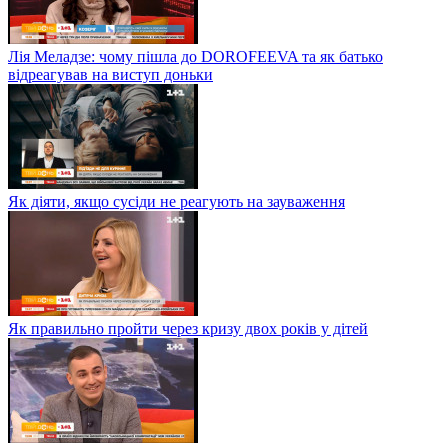
Лія Меладзе: чому пішла до DOROFEEVA та як батько
відреагував на виступ доньки
Як діяти, якщо сусіди не реагують на зауваження
Як правильно пройти через кризу двох років у дітей