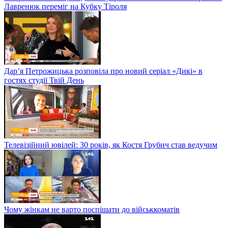
Лавренюк переміг на Кубку Тіроля
Дар’я Петрожицька розповіла про новий серіал «Дикі» в
гостях студії Твій День
Телевізійний ювілей: 30 років, як Костя Грубич став ведучим
Чому жінкам не варто поспішати до військкоматів