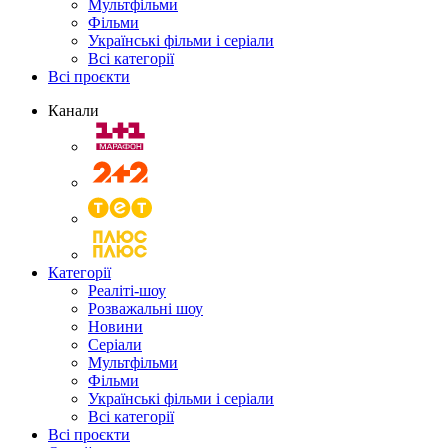
Мультфільми
Фільми
Українські фільми і серіали
Всі категорії
Всі проєкти
Канали
Категорії
Реаліті-шоу
Розважальні шоу
Новини
Серіали
Мультфільми
Фільми
Українські фільми і серіали
Всі категорії
Всі проєкти