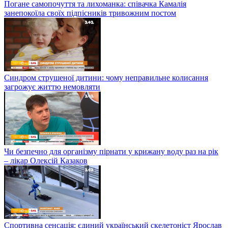
Погане самопочуття та лихоманка: співачка Камалія
занепокоїла своїх підпісників тривожним постом
Синдром струшеної дитини: чому неправильне колисання
загрожує життю немовляти
Чи безпечно для організму пірнати у крижану воду раз на рік
– лікар Олексій Казаков
Спортивна сенсація: єдиний український скелетоніст Ярослав