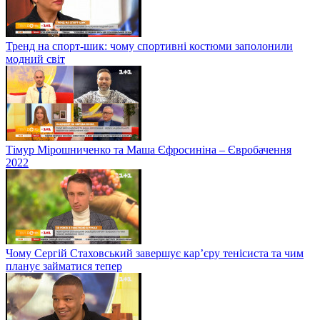
Тренд на спорт-шик: чому спортивні костюми заполонили
модний світ
Тімур Мірошниченко та Маша Єфросиніна – Євробачення
2022
Чому Сергій Стаховський завершує кар’єру тенісиста та чим
планує займатися тепер