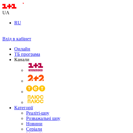
UA
RU
Вхід в кабінет
Онлайн
ТБ програма
Канали
Категорії
Реаліті-шоу
Розважальні шоу
Новини
Серіали