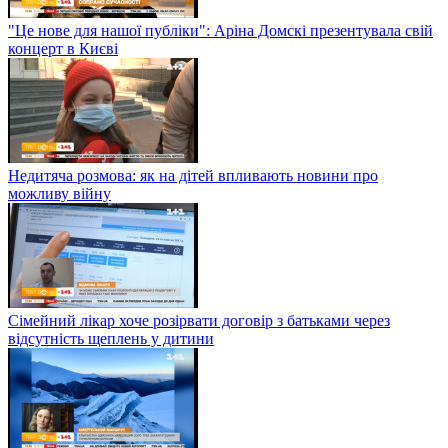
"Це нове для нашої публіки": Аріна Домскі презентувала свій
концерт в Києві
Недитяча розмова: як на дітей впливають новини про
можливу війну
Сімейний лікар хоче розірвати договір з батьками через
відсутність щеплень у дитини