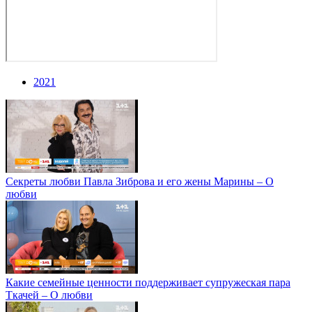
2021
Секреты любви Павла Зиброва и его жены Марины – О
любви
Какие семейные ценности поддерживает супружеская пара
Ткачей – О любви