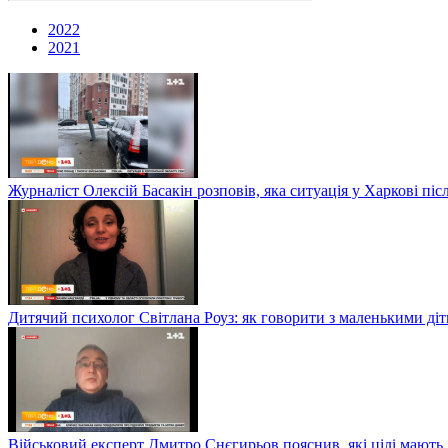
2022
2021
Журналіст Олексій Басакін розповів, яка ситуація у Харкові пі
Дитячий психолог Світлана Роуз: як говорити з маленькими діт
Військовий експерт Дмитро Снєгирьов пояснив, які цілі мають 