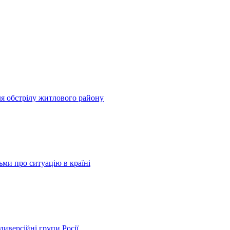
сля обстрілу житлового району
ьми про ситуацію в країні
диверсійні групи Росії