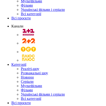
Мультфільми
Фільми
Українські фільми і серіали
Всі категорії
Всі проєкти
Канали
Категорії
Реаліті-шоу
Розважальні шоу
Новини
Серіали
Мультфільми
Фільми
Українські фільми і серіали
Всі категорії
Всі проєкти