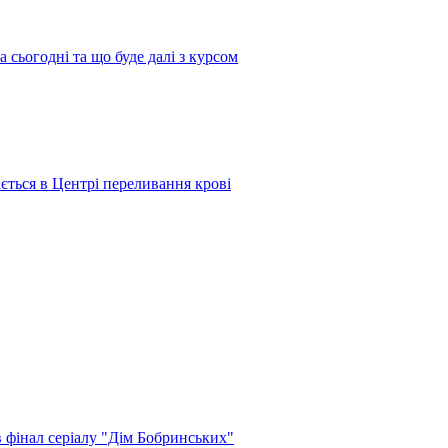
 сьогодні та що буде далі з курсом
ається в Центрі переливання крові
в фінал серіалу "Дім Бобринських"