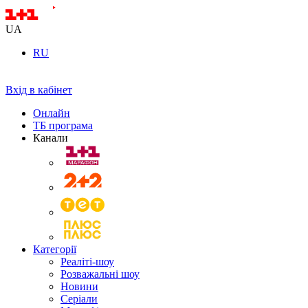
UA
RU
Вхід в кабінет
Онлайн
ТБ програма
Канали
Категорії
Реаліті-шоу
Розважальні шоу
Новини
Серіали