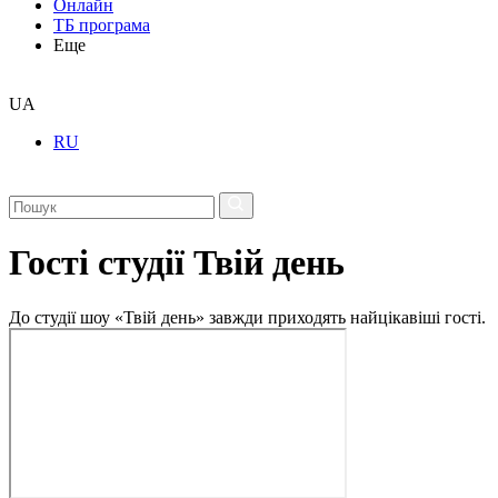
Онлайн
ТБ програма
Еще
UA
RU
Гості студії Твій день
До студії шоу «Твій день» завжди приходять найцікавіші гості.