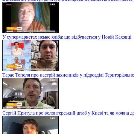
У супермаркетах немає хліба: що відбувається у Новій Каховці
Тарас Тополя про настрій захисників у підрозділі Територіальн
Сергій Притула про волонтерський штаб у Києві та як можна 