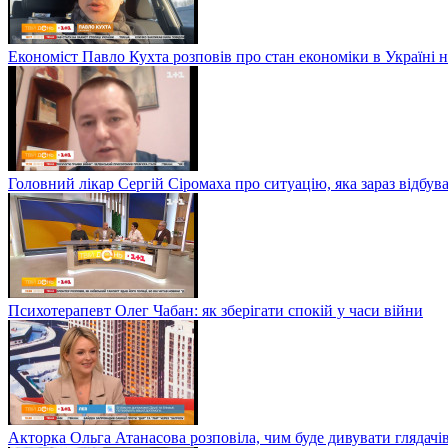
Економіст Павло Кухта розповів про стан економіки в Україні на
Головний лікар Сергій Сіромаха про ситуацію, яка зараз відбув
Психотерапевт Олег Чабан: як зберігати спокій у часи війни
Акторка Ольга Атанасова розповіла, чим буде дивувати глядачі