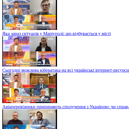
Яка зараз ситуація у Маріуполі: що відбувається у місті
Сьогодні можлива кібератака на всі українські інтернет-ресурси
Авіаперевізники припиняють сполучення з Україною: чи справді 