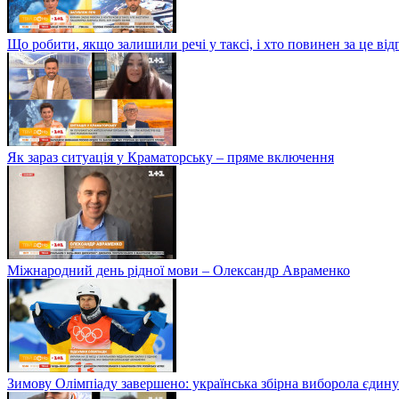
Що робити, якщо залишили речі у таксі, і хто повинен за це від
Як зараз ситуація у Краматорську – пряме включення
Міжнародний день рідної мови – Олександр Авраменко
Зимову Олімпіаду завершено: українська збірна виборола єдину 