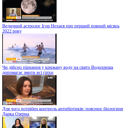
Ведичний астролог Ігор Нехаєв про перший повний місяць
2022 року
Чи дійсно пірнання у крижану воду на свято Водохреща
допомагає змити всі гріхи
Для чого потрібен контроль антибіотиків: пояснює біологиня
Дарка Озерна