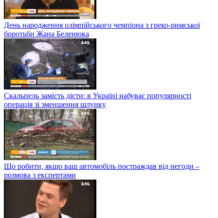
День народження олімпійського чемпіона з греко-римської
боротьби Жана Беленюка
Скальпель замість дієти: в Україні набуває популярності
операція зі зменшення шлунку
Що робити, якщо ваш автомобіль постраждав від негоди –
розмова з експертами