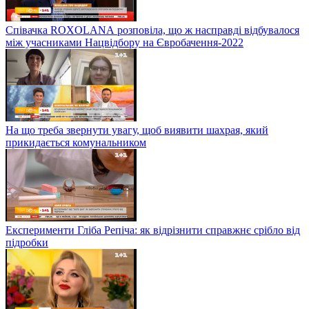
Співачка ROXOLANА розповіла, що ж насправді відбувалося
між учасниками Нацвідбору на Євробачення-2022
На що треба звернути увагу, щоб виявити шахрая, який
прикидається комунальником
Експерименти Гліба Репіча: як відрізнити справжнє срібло від
підробки