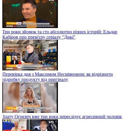
Три роки зйомок та сто абсолютно різних історій: Ельдар
Кабіров про прем'єру серіалу "Дикі"
Перевірка дня з Максимом Несміяновим: як відрізнити
підробку продукту від оригіналу
Злату Огнєвіч вже три роки переслідує агресивний чоловік