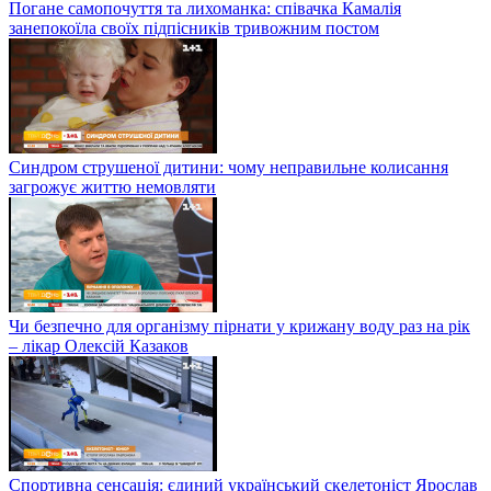
Погане самопочуття та лихоманка: співачка Камалія
занепокоїла своїх підпісників тривожним постом
Синдром струшеної дитини: чому неправильне колисання
загрожує життю немовляти
Чи безпечно для організму пірнати у крижану воду раз на рік
– лікар Олексій Казаков
Спортивна сенсація: єдиний український скелетоніст Ярослав