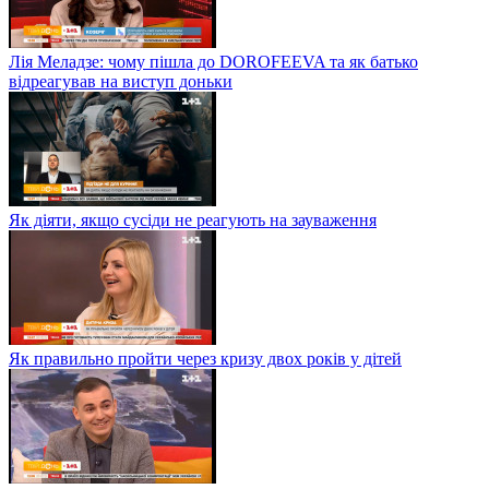
Лія Меладзе: чому пішла до DOROFEEVA та як батько
відреагував на виступ доньки
Як діяти, якщо сусіди не реагують на зауваження
Як правильно пройти через кризу двох років у дітей