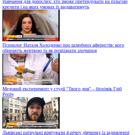
Навчання для дорослих: хто зможе претендувати на пільгові
кредити і на яких умовах їх видаватимуть
Психолог Наталя Холоденко про шлюбних аферистів: кого
обирають жертвою та як розпізнати злочинця
Медовий експеримент у студії "Твого дня" – біохімік Гліб
Репіч
Львівські патрульні врятували 4-річну дівчинку із задимленої