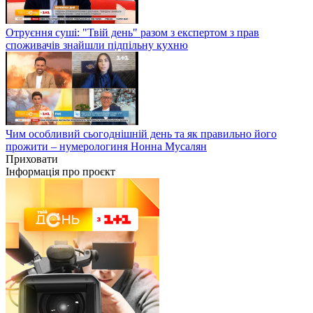
Отруєння суші: "Твій день" разом з експертом з прав
споживачів знайшли підпільну кухню
Чим особливий сьогоднішній день та як правильно його
прожити – нумерологиня Нонна Мусалян
Приховати
Інформація про проєкт