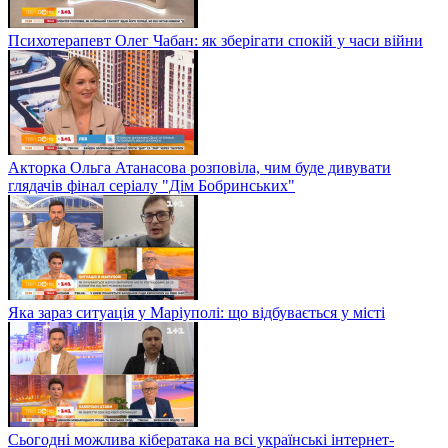
Психотерапевт Олег Чабан: як зберігати спокій у часи війни
Акторка Ольга Атанасова розповіла, чим буде дивувати
глядачів фінал серіалу "Дім Бобринських"
Яка зараз ситуація у Маріуполі: що відбувається у місті
Сьогодні можлива кібератака на всі українські інтернет-