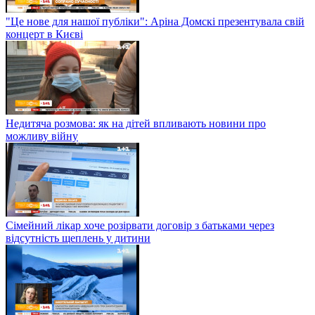
"Це нове для нашої публіки": Аріна Домскі презентувала свій
концерт в Києві
Недитяча розмова: як на дітей впливають новини про
можливу війну
Сімейний лікар хоче розірвати договір з батьками через
відсутність щеплень у дитини