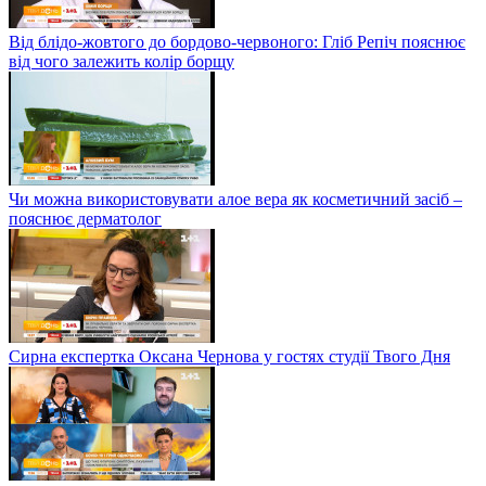
Від блідо-жовтого до бордово-червоного: Гліб Репіч пояснює
від чого залежить колір борщу
Чи можна використовувати алое вера як косметичний засіб –
пояснює дерматолог
Сирна експертка Оксана Чернова у гостях студії Твого Дня