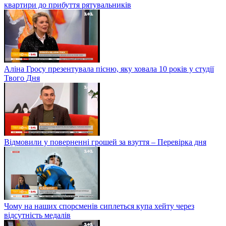
квартири до прибуття рятувальників
Аліна Гросу презентувала пісню, яку ховала 10 років у студії
Твого Дня
Відмовили у поверненні грошей за взуття – Перевірка дня
Чому на наших спорсменів сиплеться купа хейту через
відсутність медалів