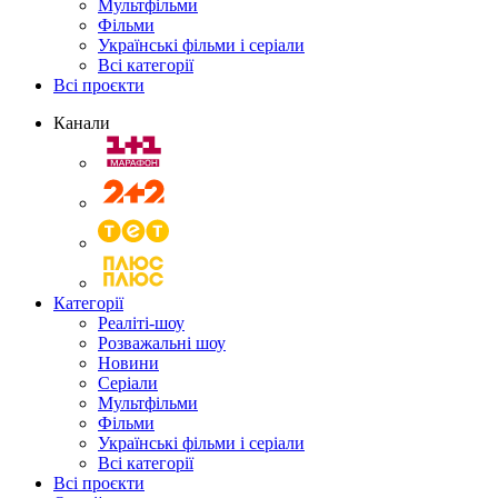
Мультфільми
Фільми
Українські фільми і серіали
Всі категорії
Всі проєкти
Канали
Категорії
Реаліті-шоу
Розважальні шоу
Новини
Серіали
Мультфільми
Фільми
Українські фільми і серіали
Всі категорії
Всі проєкти