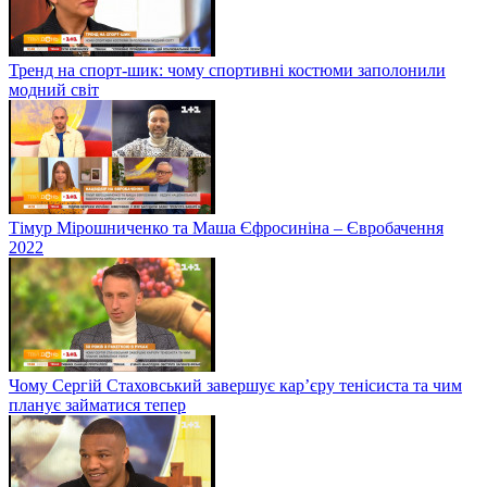
Тренд на спорт-шик: чому спортивні костюми заполонили
модний світ
Тімур Мірошниченко та Маша Єфросиніна – Євробачення
2022
Чому Сергій Стаховський завершує кар’єру тенісиста та чим
планує займатися тепер