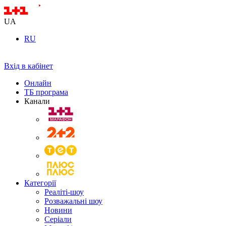
UA
RU
Вхід в кабінет
Онлайн
ТБ програма
Канали
Категорії
Реаліті-шоу
Розважальні шоу
Новини
Серіали