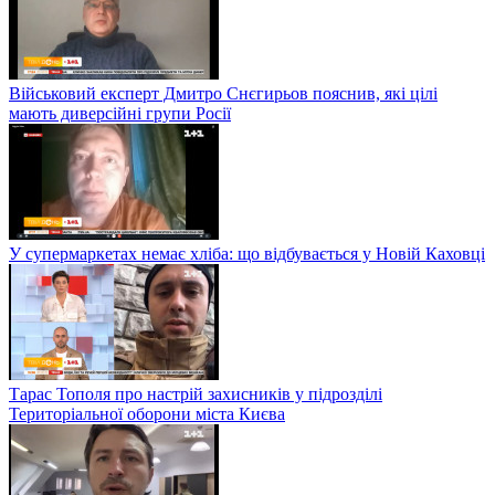
Військовий експерт Дмитро Снєгирьов пояснив, які цілі
мають диверсійні групи Росії
У супермаркетах немає хліба: що відбувається у Новій Каховці
Тарас Тополя про настрій захисників у підрозділі
Територіальної оборони міста Києва