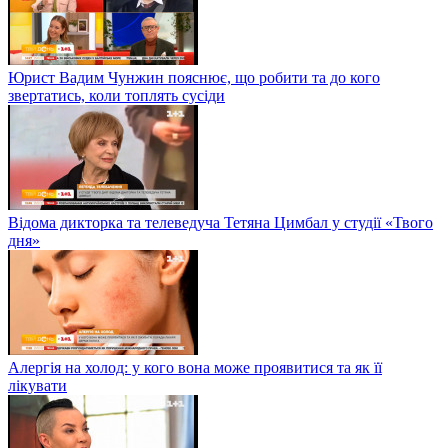
Юрист Вадим Чунжин пояснює, що робити та до кого
звертатись, коли топлять сусіди
Відома дикторка та телеведуча Тетяна Цимбал у студії «Твого
дня»
Алергія на холод: у кого вона може проявитися та як її
лікувати