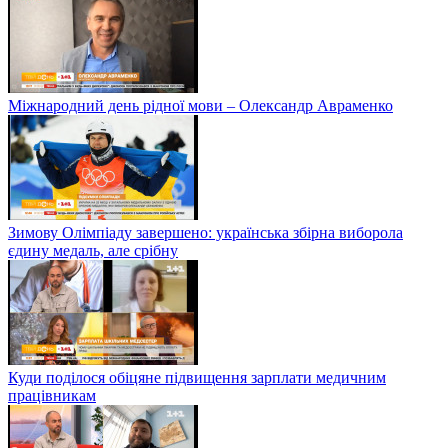
Міжнародний день рідної мови – Олександр Авраменко
Зимову Олімпіаду завершено: українська збірна виборола
єдину медаль, але срібну
Куди поділося обіцяне підвищення зарплати медичним
працівникам