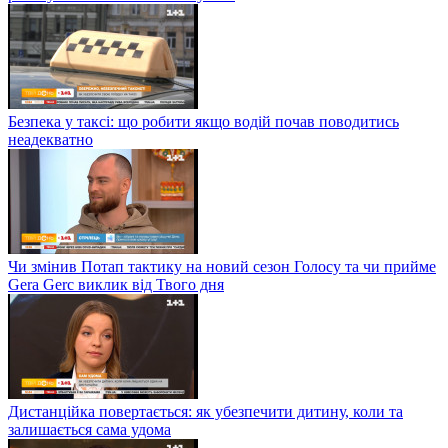
Безпека у таксі: що робити якщо водій почав поводитись
неадекватно
Чи змінив Потап тактику на новий сезон Голосу та чи прийме
Gera Gerc виклик від Твого дня
Дистанційка повертається: як убезпечити дитину, коли та
залишається сама удома