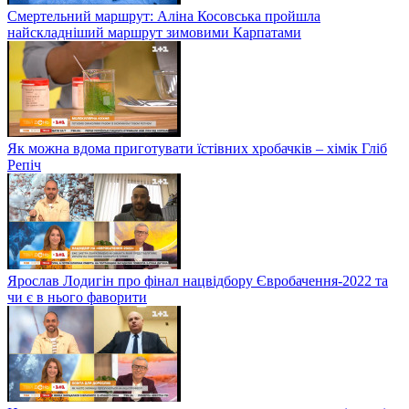
Смертельний маршрут: Аліна Косовська пройшла
найскладніший маршрут зимовими Карпатами
Як можна вдома приготувати їстівних хробачків – хімік Гліб
Репіч
Ярослав Лодигін про фінал нацвідбору Євробачення-2022 та
чи є в нього фаворити