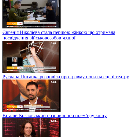
Євгенія Ніколієва стала першою жінкою що отримала
посвідчення військовозобов’язаної
Руслана Писанка розповіла про травму ноги на сцені театру
Віталій Козловський розповів про прем’єру кліпу