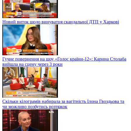
Новий виток щодо винуватця скандальної ДТП у Харкові
Гучне повернення на шоу «Голос країни-12»: Карина Столаба
вийшла на сцену через 3 роки
Скільки кілограмів набирала за вагітність Ілона Гвоздьова та
чи можливо позбутись розтяжок