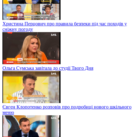
Христина Перцович про правила безпеки під час походів у
сніжну погоду
Ольга Сумська завітала до студії Твого Дня
Євген Клопотенко розповів про подробиці нового шкільного
меню