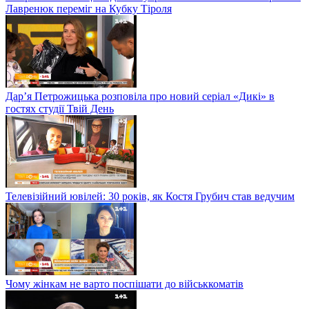
Лавренюк переміг на Кубку Тіроля
Дар’я Петрожицька розповіла про новий серіал «Дикі» в
гостях студії Твій День
Телевізійний ювілей: 30 років, як Костя Грубич став ведучим
Чому жінкам не варто поспішати до військкоматів