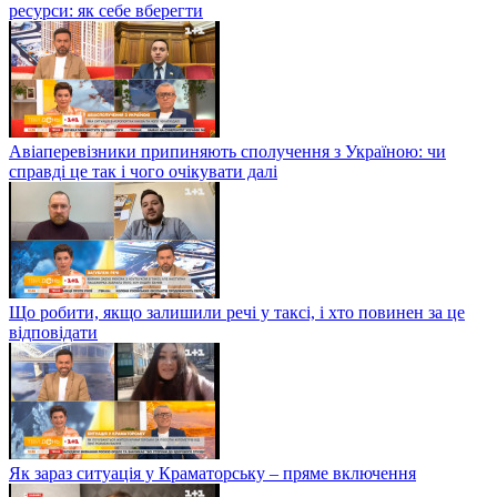
ресурси: як себе вберегти
Авіаперевізники припиняють сполучення з Україною: чи
справді це так і чого очікувати далі
Що робити, якщо залишили речі у таксі, і хто повинен за це
відповідати
Як зараз ситуація у Краматорську – пряме включення