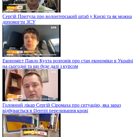
Сергій Притула про волонтерський штаб у Києві та як можна
допомогти ЗСУ
Економіст Павло Кухта розповів про стан економіки в Україні
на сьогодні та що буде далі з курсом
Головний лікар Сергій Сіромаха про ситуацію, яка зараз
відбувається в Центрі переливання крові