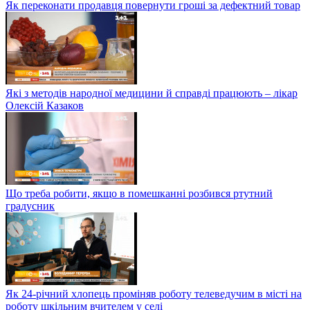
Як переконати продавця повернути гроші за дефектний товар
Які з методів народної медицини й справді працюють – лікар
Олексій Казаков
Що треба робити, якщо в помешканні розбився ртутний
градусник
Як 24-річний хлопець проміняв роботу телеведучим в місті на
роботу шкільним вчителем у селі