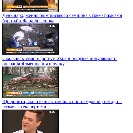
День народження олімпійського чемпіона з греко-римської
боротьби Жана Беленюка
Скальпель замість дієти: в Україні набуває популярності
операція зі зменшення шлунку
Що робити, якщо ваш автомобіль постраждав від негоди –
розмова з експертами