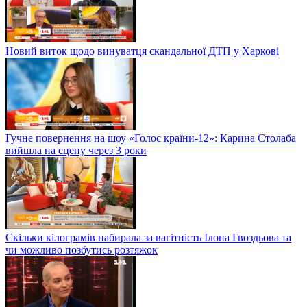
Новий виток щодо винуватця скандальної ДТП у Харкові
Гучне повернення на шоу «Голос країни-12»: Карина Столаба
вийшла на сцену через 3 роки
Скільки кілограмів набирала за вагітність Ілона Гвоздьова та
чи можливо позбутись розтяжок