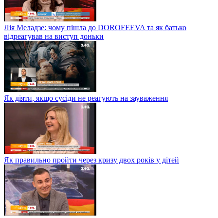
Лія Меладзе: чому пішла до DOROFEEVA та як батько
відреагував на виступ доньки
Як діяти, якщо сусіди не реагують на зауваження
Як правильно пройти через кризу двох років у дітей