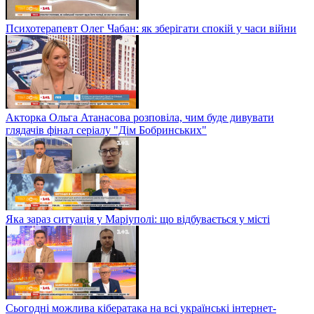
Психотерапевт Олег Чабан: як зберігати спокій у часи війни
Акторка Ольга Атанасова розповіла, чим буде дивувати
глядачів фінал серіалу "Дім Бобринських"
Яка зараз ситуація у Маріуполі: що відбувається у місті
Сьогодні можлива кібератака на всі українські інтернет-