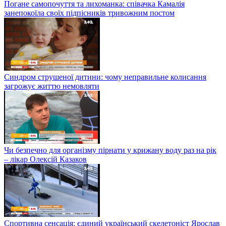
Погане самопочуття та лихоманка: співачка Камалія
занепокоїла своїх підпісників тривожним постом
Синдром струшеної дитини: чому неправильне колисання
загрожує життю немовляти
Чи безпечно для організму пірнати у крижану воду раз на рік
– лікар Олексій Казаков
Спортивна сенсація: єдиний український скелетоніст Ярослав