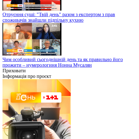
Отруєння суші: "Твій день" разом з експертом з прав
споживачів знайшли підпільну кухню
Чим особливий сьогоднішній день та як правильно його
прожити – нумерологиня Нонна Мусалян
Приховати
Інформація про проєкт