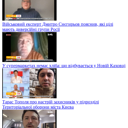
Військовий експерт Дмитро Снєгирьов пояснив, які цілі
мають диверсійні групи Росії
У супермаркетах немає хліба: що відбувається у Новій Каховці
Тарас Тополя про настрій захисників у підрозділі
Територіальної оборони міста Києва