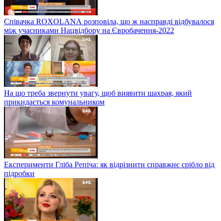
Співачка ROXOLANА розповіла, що ж насправді відбувалося
між учасниками Нацвідбору на Євробачення-2022
На що треба звернути увагу, щоб виявити шахрая, який
прикидається комунальником
Експерименти Гліба Репіча: як відрізнити справжнє срібло від
підробки