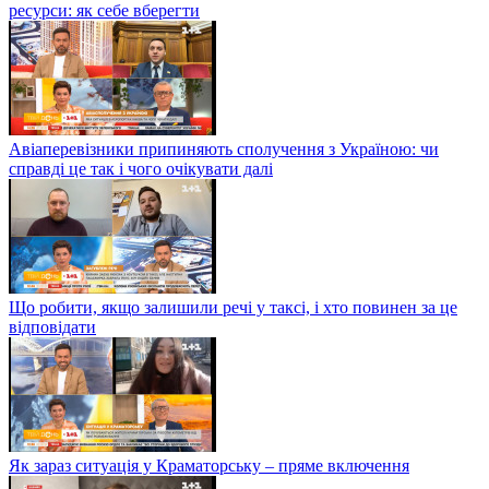
ресурси: як себе вберегти
Авіаперевізники припиняють сполучення з Україною: чи
справді це так і чого очікувати далі
Що робити, якщо залишили речі у таксі, і хто повинен за це
відповідати
Як зараз ситуація у Краматорську – пряме включення