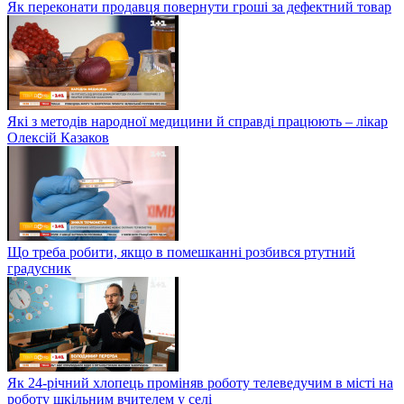
Як переконати продавця повернути гроші за дефектний товар
Які з методів народної медицини й справді працюють – лікар
Олексій Казаков
Що треба робити, якщо в помешканні розбився ртутний
градусник
Як 24-річний хлопець проміняв роботу телеведучим в місті на
роботу шкільним вчителем у селі