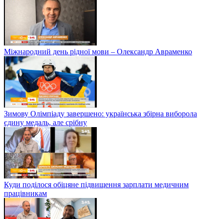
Міжнародний день рідної мови – Олександр Авраменко
Зимову Олімпіаду завершено: українська збірна виборола
єдину медаль, але срібну
Куди поділося обіцяне підвищення зарплати медичним
працівникам