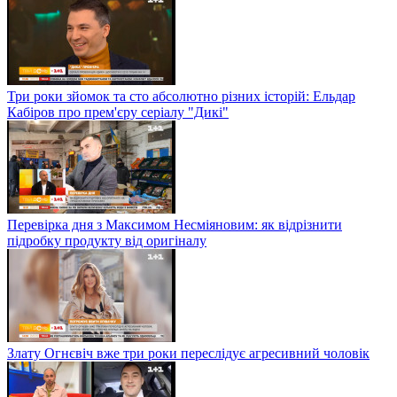
Три роки зйомок та сто абсолютно різних історій: Ельдар
Кабіров про прем'єру серіалу "Дикі"
Перевірка дня з Максимом Несміяновим: як відрізнити
підробку продукту від оригіналу
Злату Огнєвіч вже три роки переслідує агресивний чоловік