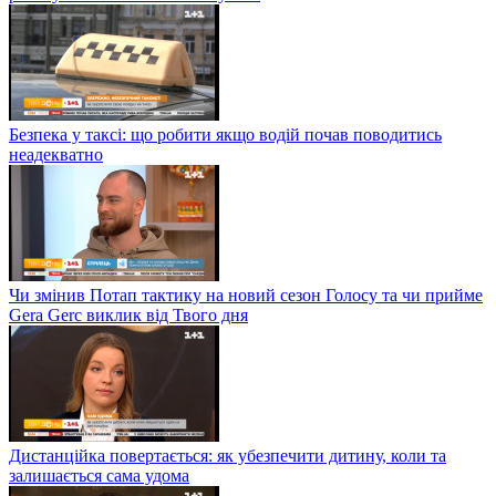
Безпека у таксі: що робити якщо водій почав поводитись
неадекватно
Чи змінив Потап тактику на новий сезон Голосу та чи прийме
Gera Gerc виклик від Твого дня
Дистанційка повертається: як убезпечити дитину, коли та
залишається сама удома