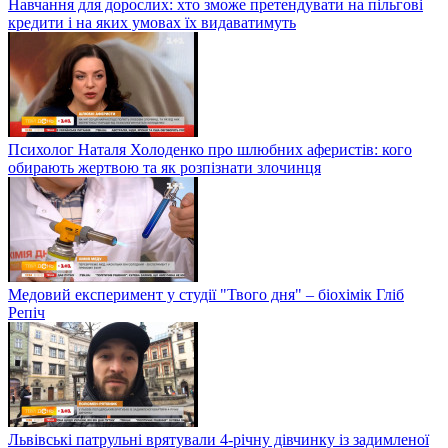
Навчання для дорослих: хто зможе претендувати на пільгові
кредити і на яких умовах їх видаватимуть
Психолог Наталя Холоденко про шлюбних аферистів: кого
обирають жертвою та як розпізнати злочинця
Медовий експеримент у студії "Твого дня" – біохімік Гліб
Репіч
Львівські патрульні врятували 4-річну дівчинку із задимленої