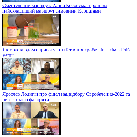
Смертельний маршрут: Аліна Косовська пройшла
найскладніший маршрут зимовими Карпатами
Як можна вдома приготувати їстівних хробачків – хімік Гліб
Репіч
Ярослав Лодигін про фінал нацвідбору Євробачення-2022 та
чи є в нього фаворити