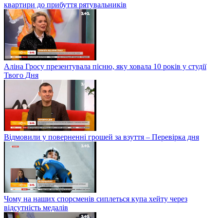
квартири до прибуття рятувальників
Аліна Гросу презентувала пісню, яку ховала 10 років у студії
Твого Дня
Відмовили у поверненні грошей за взуття – Перевірка дня
Чому на наших спорсменів сиплеться купа хейту через
відсутність медалів