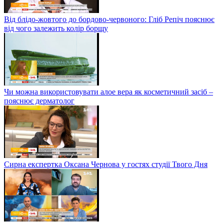
Від блідо-жовтого до бордово-червоного: Гліб Репіч пояснює
від чого залежить колір борщу
Чи можна використовувати алое вера як косметичний засіб –
пояснює дерматолог
Сирна експертка Оксана Чернова у гостях студії Твого Дня