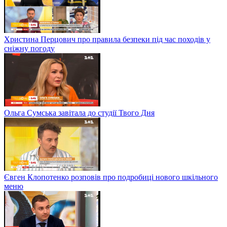
Христина Перцович про правила безпеки під час походів у
сніжну погоду
Ольга Сумська завітала до студії Твого Дня
Євген Клопотенко розповів про подробиці нового шкільного
меню