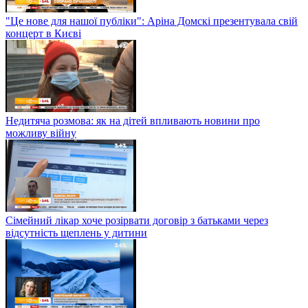
"Це нове для нашої публіки": Аріна Домскі презентувала свій
концерт в Києві
Недитяча розмова: як на дітей впливають новини про
можливу війну
Сімейний лікар хоче розірвати договір з батьками через
відсутність щеплень у дитини