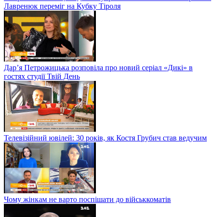
Лавренюк переміг на Кубку Тіроля
Дар’я Петрожицька розповіла про новий серіал «Дикі» в
гостях студії Твій День
Телевізійний ювілей: 30 років, як Костя Грубич став ведучим
Чому жінкам не варто поспішати до військкоматів