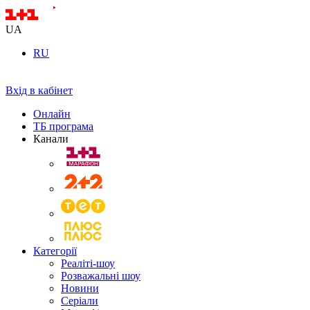
UA
RU
Вхід в кабінет
Онлайн
ТБ програма
Канали
Категорії
Реаліті-шоу
Розважальні шоу
Новини
Серіали