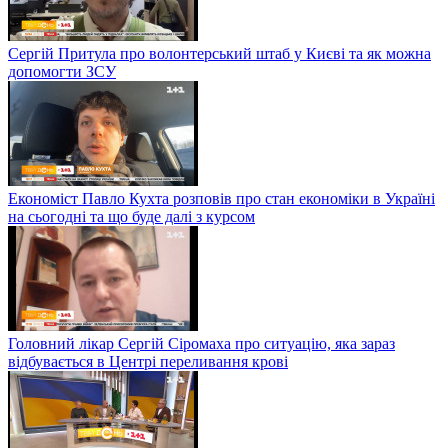
Сергій Притула про волонтерський штаб у Києві та як можна
допомогти ЗСУ
Економіст Павло Кухта розповів про стан економіки в Україні
на сьогодні та що буде далі з курсом
Головний лікар Сергій Сіромаха про ситуацію, яка зараз
відбувається в Центрі переливання крові