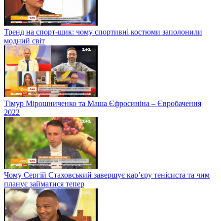
Тренд на спорт-шик: чому спортивні костюми заполонили
модний світ
Тімур Мірошниченко та Маша Єфросиніна – Євробачення
2022
Чому Сергій Стаховський завершує кар’єру тенісиста та чим
планує займатися тепер