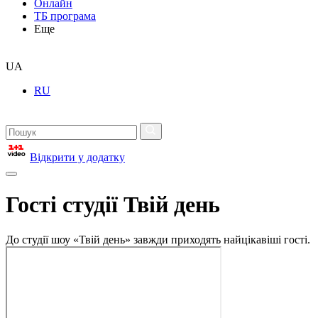
Онлайн
ТБ програма
Еще
UA
RU
Відкрити у додатку
Гості студії Твій день
До студії шоу «Твій день» завжди приходять найцікавіші гості.