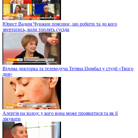
Юрист Вадим Чунжин пояснює, що робити та до кого
звертатись, коли топлять сусіди
Відома дикторка та телеведуча Тетяна Цимбал у студії «Твого
дня»
Алергія на холод: у кого вона може проявитися та як її
лікувати