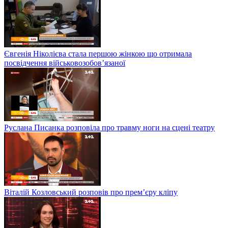
Євгенія Ніколієва стала першою жінкою що отримала
посвідчення військовозобов’язаної
Руслана Писанка розповіла про травму ноги на сцені театру
Віталій Козловський розповів про прем’єру кліпу