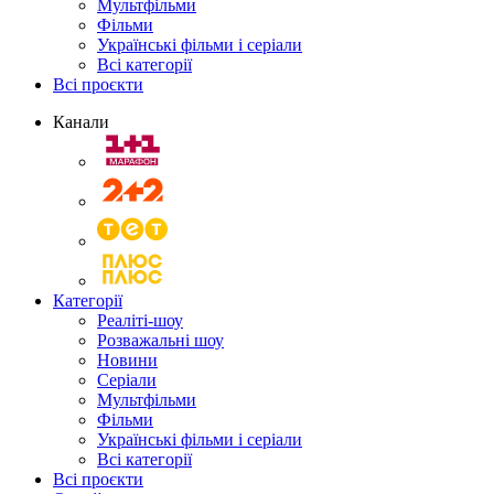
Мультфільми
Фільми
Українські фільми і серіали
Всі категорії
Всі проєкти
Канали
Категорії
Реаліті-шоу
Розважальні шоу
Новини
Серіали
Мультфільми
Фільми
Українські фільми і серіали
Всі категорії
Всі проєкти