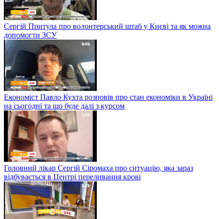
Сергій Притула про волонтерський штаб у Києві та як можна
допомогти ЗСУ
Економіст Павло Кухта розповів про стан економіки в Україні
на сьогодні та що буде далі з курсом
Головний лікар Сергій Сіромаха про ситуацію, яка зараз
відбувається в Центрі переливання крові