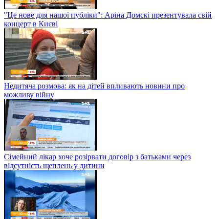
"Це нове для нашої публіки": Аріна Домскі презентувала свій
концерт в Києві
Недитяча розмова: як на дітей впливають новини про
можливу війну
Сімейний лікар хоче розірвати договір з батьками через
відсутність щеплень у дитини