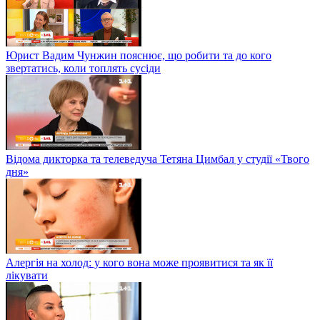
Юрист Вадим Чунжин пояснює, що робити та до кого
звертатись, коли топлять сусіди
Відома дикторка та телеведуча Тетяна Цимбал у студії «Твого
дня»
Алергія на холод: у кого вона може проявитися та як її
лікувати