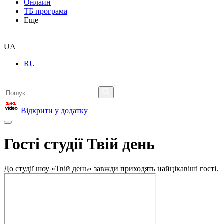
Онлайн
ТБ програма
Еще
UA
RU
Відкрити у додатку
Гості студії Твій день
До студії шоу «Твій день» завжди приходять найцікавіші гості.