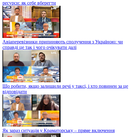
ресурси: як себе вберегти
Авіаперевізники припиняють сполучення з Україною: чи
справді це так і чого очікувати далі
Що робити, якщо залишили речі у таксі, і хто повинен за це
відповідати
Як зараз ситуація у Краматорську – пряме включення