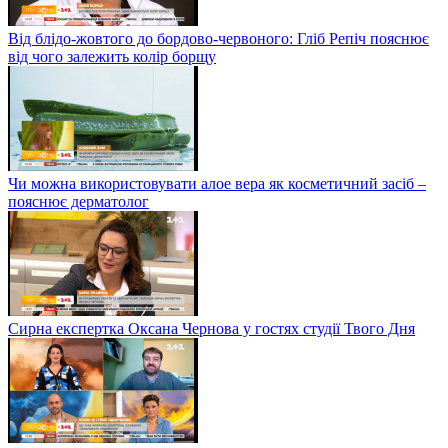
Від блідо-жовтого до бордово-червоного: Гліб Репіч пояснює
від чого залежить колір борщу
Чи можна використовувати алое вера як косметичний засіб –
пояснює дерматолог
Сирна експертка Оксана Чернова у гостях студії Твого Дня