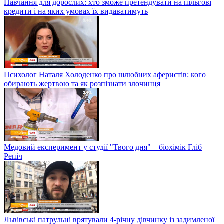
Навчання для дорослих: хто зможе претендувати на пільгові
кредити і на яких умовах їх видаватимуть
Психолог Наталя Холоденко про шлюбних аферистів: кого
обирають жертвою та як розпізнати злочинця
Медовий експеримент у студії "Твого дня" – біохімік Гліб
Репіч
Львівські патрульні врятували 4-річну дівчинку із задимленої