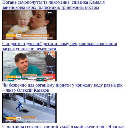
Погане самопочуття та лихоманка: співачка Камалія
занепокоїла своїх підпісників тривожним постом
Синдром струшеної дитини: чому неправильне колисання
загрожує життю немовляти
Чи безпечно для організму пірнати у крижану воду раз на рік
– лікар Олексій Казаков
Спортивна сенсація: єдиний український скелетоніст Ярослав