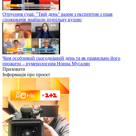
Отруєння суші: "Твій день" разом з експертом з прав
споживачів знайшли підпільну кухню
Чим особливий сьогоднішній день та як правильно його
прожити – нумерологиня Нонна Мусалян
Приховати
Інформація про проєкт