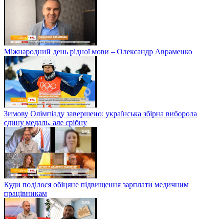
Міжнародний день рідної мови – Олександр Авраменко
Зимову Олімпіаду завершено: українська збірна виборола
єдину медаль, але срібну
Куди поділося обіцяне підвищення зарплати медичним
працівникам