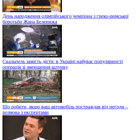
День народження олімпійського чемпіона з греко-римської
боротьби Жана Беленюка
Скальпель замість дієти: в Україні набуває популярності
операція зі зменшення шлунку
Що робити, якщо ваш автомобіль постраждав від негоди –
розмова з експертами