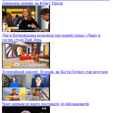
Лавренюк переміг на Кубку Тіроля
Дар’я Петрожицька розповіла про новий серіал «Дикі» в
гостях студії Твій День
Телевізійний ювілей: 30 років, як Костя Грубич став ведучим
Чому жінкам не варто поспішати до військкоматів