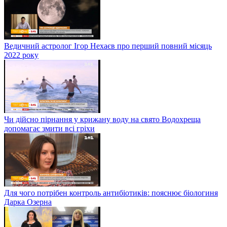
Ведичний астролог Ігор Нехаєв про перший повний місяць
2022 року
Чи дійсно пірнання у крижану воду на свято Водохреща
допомагає змити всі гріхи
Для чого потрібен контроль антибіотиків: пояснює біологиня
Дарка Озерна