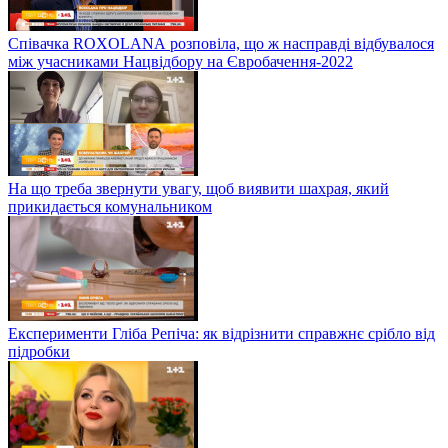
Співачка ROXOLANА розповіла, що ж насправді відбувалося
між учасниками Нацвідбору на Євробачення-2022
На що треба звернути увагу, щоб виявити шахрая, який
прикидається комунальником
Експерименти Гліба Репіча: як відрізнити справжнє срібло від
підробки