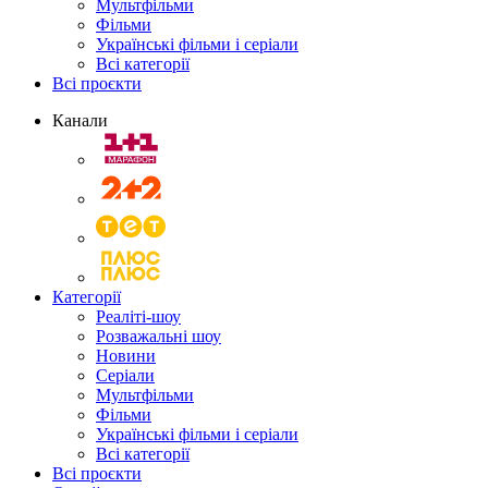
Мультфільми
Фільми
Українські фільми і серіали
Всі категорії
Всі проєкти
Канали
Категорії
Реаліті-шоу
Розважальні шоу
Новини
Серіали
Мультфільми
Фільми
Українські фільми і серіали
Всі категорії
Всі проєкти