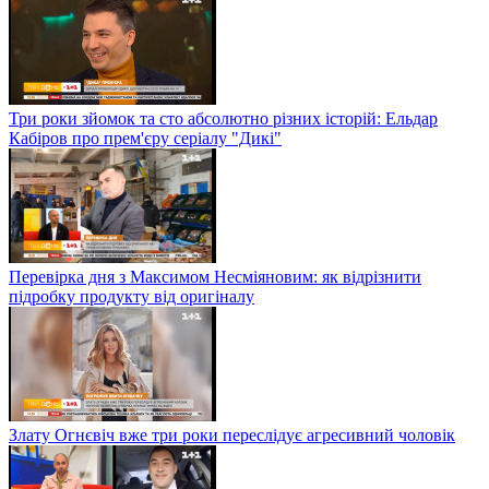
Три роки зйомок та сто абсолютно різних історій: Ельдар
Кабіров про прем'єру серіалу "Дикі"
Перевірка дня з Максимом Несміяновим: як відрізнити
підробку продукту від оригіналу
Злату Огнєвіч вже три роки переслідує агресивний чоловік