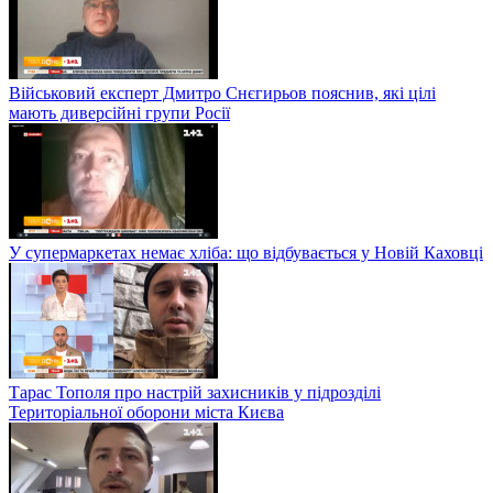
Військовий експерт Дмитро Снєгирьов пояснив, які цілі
мають диверсійні групи Росії
У супермаркетах немає хліба: що відбувається у Новій Каховці
Тарас Тополя про настрій захисників у підрозділі
Територіальної оборони міста Києва