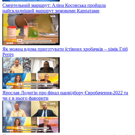
Смертельний маршрут: Аліна Косовська пройшла
найскладніший маршрут зимовими Карпатами
Як можна вдома приготувати їстівних хробачків – хімік Гліб
Репіч
Ярослав Лодигін про фінал нацвідбору Євробачення-2022 та
чи є в нього фаворити