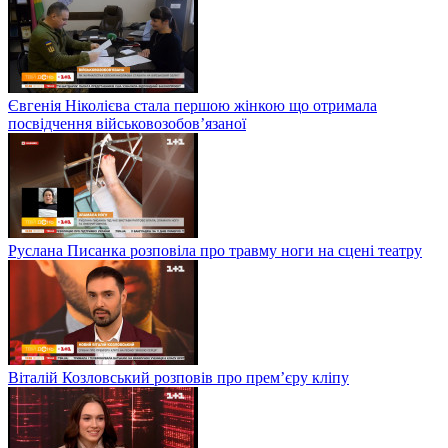
Євгенія Ніколієва стала першою жінкою що отримала
посвідчення військовозобов’язаної
Руслана Писанка розповіла про травму ноги на сцені театру
Віталій Козловський розповів про прем’єру кліпу