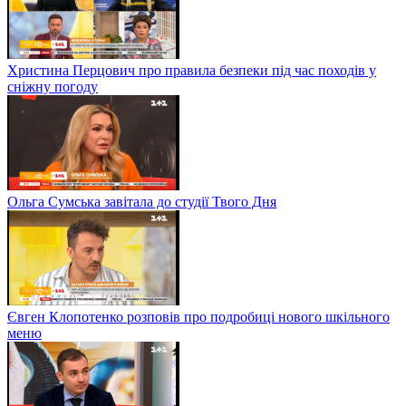
Христина Перцович про правила безпеки під час походів у
сніжну погоду
Ольга Сумська завітала до студії Твого Дня
Євген Клопотенко розповів про подробиці нового шкільного
меню