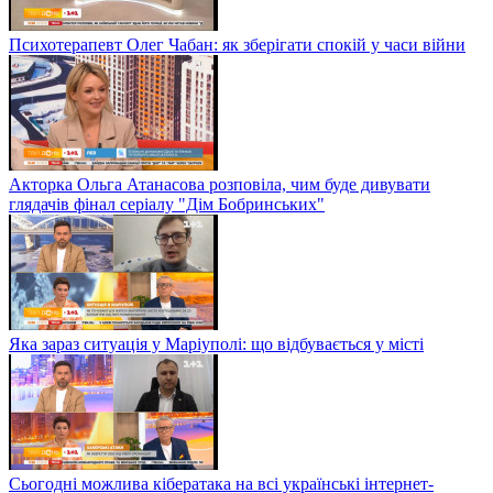
Психотерапевт Олег Чабан: як зберігати спокій у часи війни
Акторка Ольга Атанасова розповіла, чим буде дивувати
глядачів фінал серіалу "Дім Бобринських"
Яка зараз ситуація у Маріуполі: що відбувається у місті
Сьогодні можлива кібератака на всі українські інтернет-