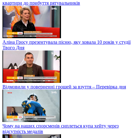
квартири до прибуття рятувальників
Аліна Гросу презентувала пісню, яку ховала 10 років у студії
Твого Дня
Відмовили у поверненні грошей за взуття – Перевірка дня
Чому на наших спорсменів сиплеться купа хейту через
відсутність медалів