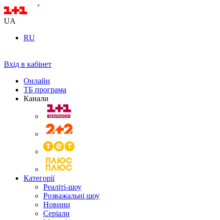
UA
RU
Вхід в кабінет
Онлайн
ТБ програма
Канали
Категорії
Реаліті-шоу
Розважальні шоу
Новини
Серіали