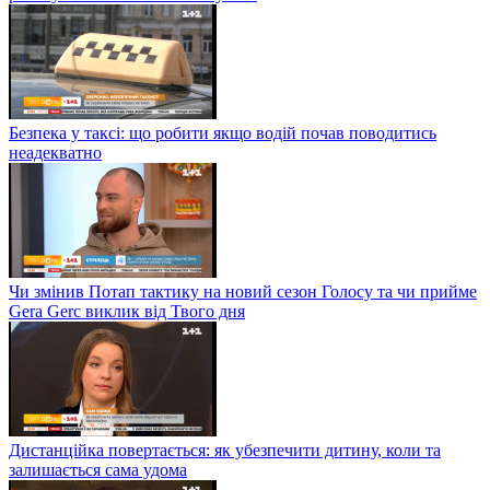
Безпека у таксі: що робити якщо водій почав поводитись
неадекватно
Чи змінив Потап тактику на новий сезон Голосу та чи прийме
Gera Gerc виклик від Твого дня
Дистанційка повертається: як убезпечити дитину, коли та
залишається сама удома