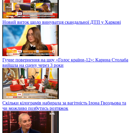
Новий виток щодо винуватця скандальної ДТП у Харкові
Гучне повернення на шоу «Голос країни-12»: Карина Столаба
вийшла на сцену через 3 роки
Скільки кілограмів набирала за вагітність Ілона Гвоздьова та
чи можливо позбутись розтяжок