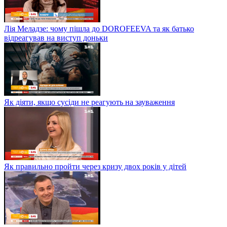
Лія Меладзе: чому пішла до DOROFEEVA та як батько
відреагував на виступ доньки
Як діяти, якщо сусіди не реагують на зауваження
Як правильно пройти через кризу двох років у дітей