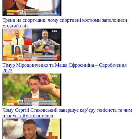
Тренд на спорт-шик: чому спортивні костюми заполонили
модний світ
Тімур Мірошниченко та Маша Єфросиніна – Євробачення
2022
Чому Сергій Стаховський завершує кар’єру тенісиста та чим
планує займатися тепер