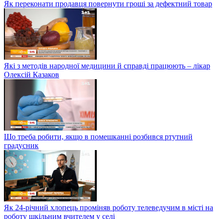
Як переконати продавця повернути гроші за дефектний товар
Які з методів народної медицини й справді працюють – лікар
Олексій Казаков
Що треба робити, якщо в помешканні розбився ртутний
градусник
Як 24-річний хлопець проміняв роботу телеведучим в місті на
роботу шкільним вчителем у селі