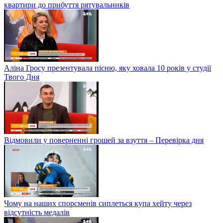
квартири до прибуття рятувальників
Аліна Гросу презентувала пісню, яку ховала 10 років у студії
Твого Дня
Відмовили у поверненні грошей за взуття – Перевірка дня
Чому на наших спорсменів сиплеться купа хейту через
відсутність медалів