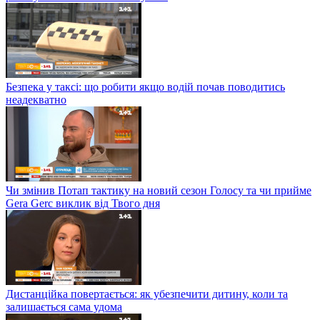
Безпека у таксі: що робити якщо водій почав поводитись
неадекватно
Чи змінив Потап тактику на новий сезон Голосу та чи прийме
Gera Gerc виклик від Твого дня
Дистанційка повертається: як убезпечити дитину, коли та
залишається сама удома