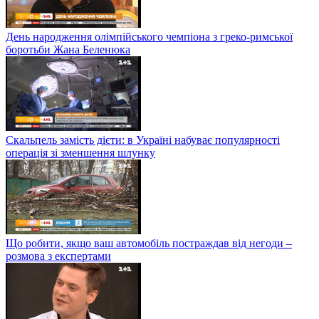
День народження олімпійського чемпіона з греко-римської
боротьби Жана Беленюка
Скальпель замість дієти: в Україні набуває популярності
операція зі зменшення шлунку
Що робити, якщо ваш автомобіль постраждав від негоди –
розмова з експертами