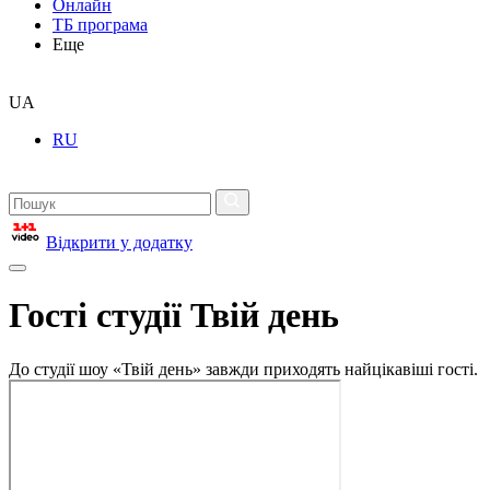
Онлайн
ТБ програма
Еще
UA
RU
Відкрити у додатку
Гості студії Твій день
До студії шоу «Твій день» завжди приходять найцікавіші гості.