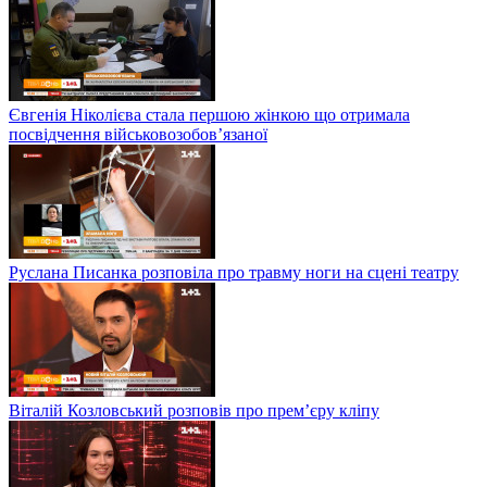
Євгенія Ніколієва стала першою жінкою що отримала
посвідчення військовозобов’язаної
Руслана Писанка розповіла про травму ноги на сцені театру
Віталій Козловський розповів про прем’єру кліпу