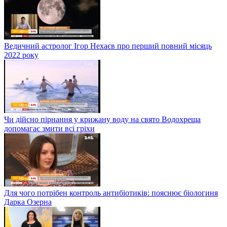
Ведичний астролог Ігор Нехаєв про перший повний місяць
2022 року
Чи дійсно пірнання у крижану воду на свято Водохреща
допомагає змити всі гріхи
Для чого потрібен контроль антибіотиків: пояснює біологиня
Дарка Озерна