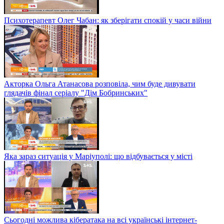
Психотерапевт Олег Чабан: як зберігати спокій у часи війни
Акторка Ольга Атанасова розповіла, чим буде дивувати
глядачів фінал серіалу "Дім Бобринських"
Яка зараз ситуація у Маріуполі: що відбувається у місті
Сьогодні можлива кібератака на всі українські інтернет-