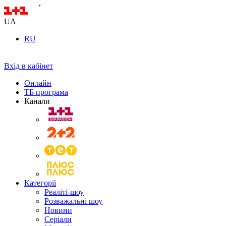
UA
RU
Вхід в кабінет
Онлайн
ТБ програма
Канали
Категорії
Реаліті-шоу
Розважальні шоу
Новини
Серіали