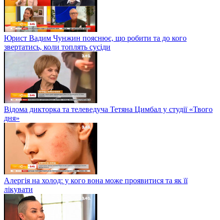
Юрист Вадим Чунжин пояснює, що робити та до кого
звертатись, коли топлять сусіди
Відома дикторка та телеведуча Тетяна Цимбал у студії «Твого
дня»
Алергія на холод: у кого вона може проявитися та як її
лікувати