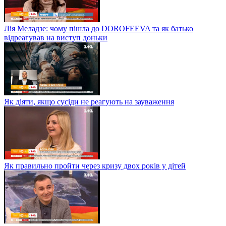
Лія Меладзе: чому пішла до DOROFEEVA та як батько
відреагував на виступ доньки
Як діяти, якщо сусіди не реагують на зауваження
Як правильно пройти через кризу двох років у дітей