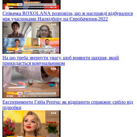
Співачка ROXOLANА розповіла, що ж насправді відбувалося
між учасниками Нацвідбору на Євробачення-2022
На що треба звернути увагу, щоб виявити шахрая, який
прикидається комунальником
Експерименти Гліба Репіча: як відрізнити справжнє срібло від
підробки