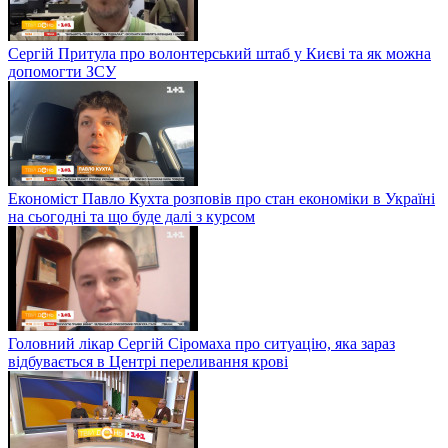
Сергій Притула про волонтерський штаб у Києві та як можна
допомогти ЗСУ
Економіст Павло Кухта розповів про стан економіки в Україні
на сьогодні та що буде далі з курсом
Головний лікар Сергій Сіромаха про ситуацію, яка зараз
відбувається в Центрі переливання крові