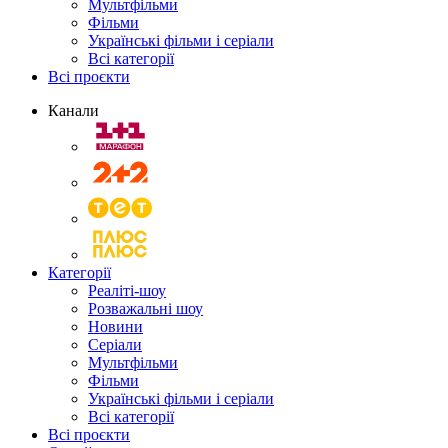
Мультфільми
Фільми
Українські фільми і серіали
Всі категорії
Всі проєкти
Канали
Категорії
Реаліті-шоу
Розважальні шоу
Новини
Серіали
Мультфільми
Фільми
Українські фільми і серіали
Всі категорії
Всі проєкти