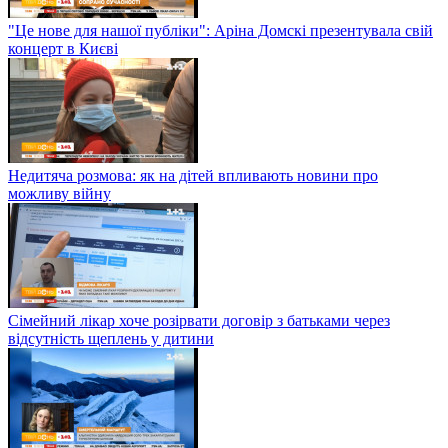
"Це нове для нашої публіки": Аріна Домскі презентувала свій
концерт в Києві
Недитяча розмова: як на дітей впливають новини про
можливу війну
Сімейний лікар хоче розірвати договір з батьками через
відсутність щеплень у дитини