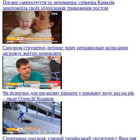
Погане самопочуття та лихоманка: співачка Камалія
занепокоїла своїх підпісників тривожним постом
Синдром струшеної дитини: чому неправильне колисання
загрожує життю немовляти
Чи безпечно для організму пірнати у крижану воду раз на рік
– лікар Олексій Казаков
Спортивна сенсація: єдиний український скелетоніст Ярослав