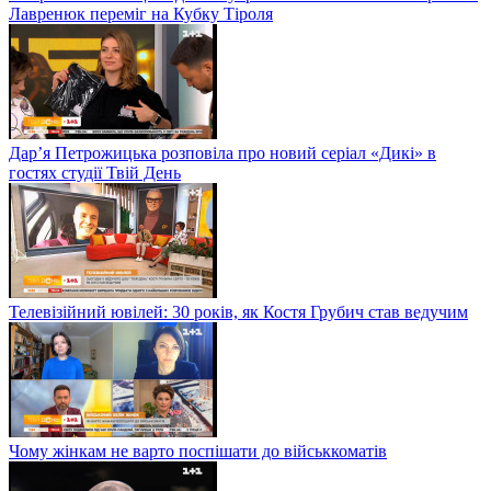
Лавренюк переміг на Кубку Тіроля
Дар’я Петрожицька розповіла про новий серіал «Дикі» в
гостях студії Твій День
Телевізійний ювілей: 30 років, як Костя Грубич став ведучим
Чому жінкам не варто поспішати до військкоматів