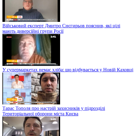
Військовий експерт Дмитро Снєгирьов пояснив, які цілі
мають диверсійні групи Росії
У супермаркетах немає хліба: що відбувається у Новій Каховці
Тарас Тополя про настрій захисників у підрозділі
Територіальної оборони міста Києва