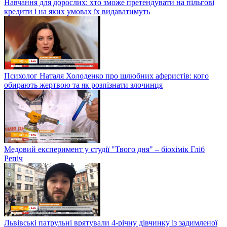
Навчання для дорослих: хто зможе претендувати на пільгові
кредити і на яких умовах їх видаватимуть
Психолог Наталя Холоденко про шлюбних аферистів: кого
обирають жертвою та як розпізнати злочинця
Медовий експеримент у студії "Твого дня" – біохімік Гліб
Репіч
Львівські патрульні врятували 4-річну дівчинку із задимленої