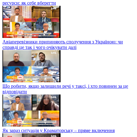
ресурси: як себе вберегти
Авіаперевізники припиняють сполучення з Україною: чи
справді це так і чого очікувати далі
Що робити, якщо залишили речі у таксі, і хто повинен за це
відповідати
Як зараз ситуація у Краматорську – пряме включення