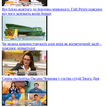
Від блідо-жовтого до бордово-червоного: Гліб Репіч пояснює
від чого залежить колір борщу
Чи можна використовувати алое вера як косметичний засіб –
пояснює дерматолог
Сирна експертка Оксана Чернова у гостях студії Твого Дня