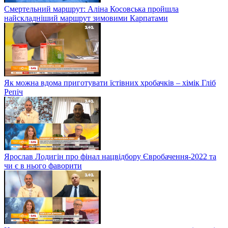
Смертельний маршрут: Аліна Косовська пройшла
найскладніший маршрут зимовими Карпатами
Як можна вдома приготувати їстівних хробачків – хімік Гліб
Репіч
Ярослав Лодигін про фінал нацвідбору Євробачення-2022 та
чи є в нього фаворити