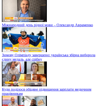
Міжнародний день рідної мови – Олександр Авраменко
Зимову Олімпіаду завершено: українська збірна виборола
єдину медаль, але срібну
Куди поділося обіцяне підвищення зарплати медичним
працівникам