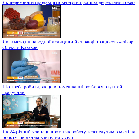
Як переконати продавця повернути гроші за дефектний товар
Які з методів народної медицини й справді працюють – лікар
Олексій Казаков
Що треба робити, якщо в помешканні розбився ртутний
градусник
Як 24-річний хлопець проміняв роботу телеведучим в місті на
роботу шкільним вчителем у селі