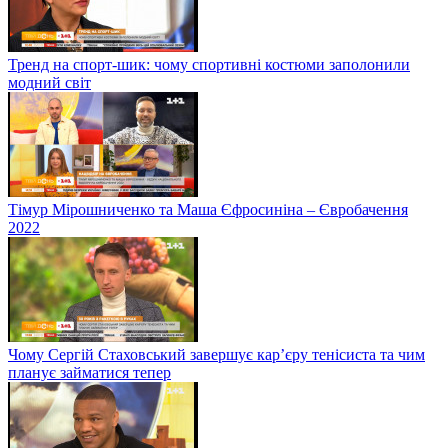
Тренд на спорт-шик: чому спортивні костюми заполонили
модний світ
Тімур Мірошниченко та Маша Єфросиніна – Євробачення
2022
Чому Сергій Стаховський завершує кар’єру тенісиста та чим
планує займатися тепер