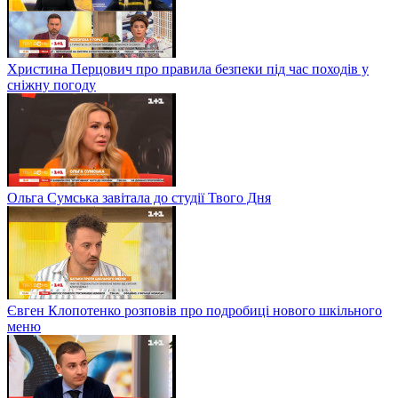
Христина Перцович про правила безпеки під час походів у
сніжну погоду
Ольга Сумська завітала до студії Твого Дня
Євген Клопотенко розповів про подробиці нового шкільного
меню