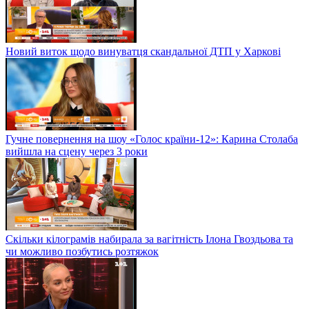
Новий виток щодо винуватця скандальної ДТП у Харкові
Гучне повернення на шоу «Голос країни-12»: Карина Столаба
вийшла на сцену через 3 роки
Скільки кілограмів набирала за вагітність Ілона Гвоздьова та
чи можливо позбутись розтяжок