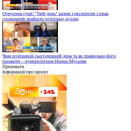
Отруєння суші: "Твій день" разом з експертом з прав
споживачів знайшли підпільну кухню
Чим особливий сьогоднішній день та як правильно його
прожити – нумерологиня Нонна Мусалян
Приховати
Інформація про проєкт