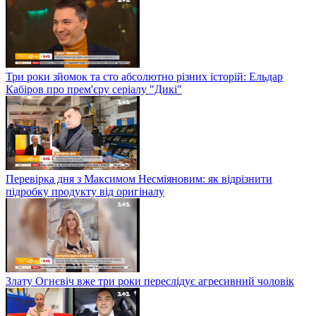
Три роки зйомок та сто абсолютно різних історій: Ельдар
Кабіров про прем'єру серіалу "Дикі"
Перевірка дня з Максимом Несміяновим: як відрізнити
підробку продукту від оригіналу
Злату Огнєвіч вже три роки переслідує агресивний чоловік