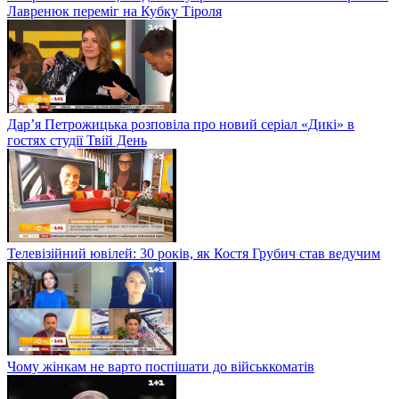
Лавренюк переміг на Кубку Тіроля
Дар’я Петрожицька розповіла про новий серіал «Дикі» в
гостях студії Твій День
Телевізійний ювілей: 30 років, як Костя Грубич став ведучим
Чому жінкам не варто поспішати до військкоматів