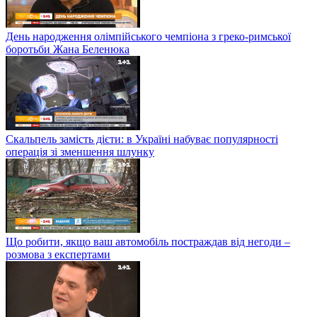
День народження олімпійського чемпіона з греко-римської
боротьби Жана Беленюка
Скальпель замість дієти: в Україні набуває популярності
операція зі зменшення шлунку
Що робити, якщо ваш автомобіль постраждав від негоди –
розмова з експертами