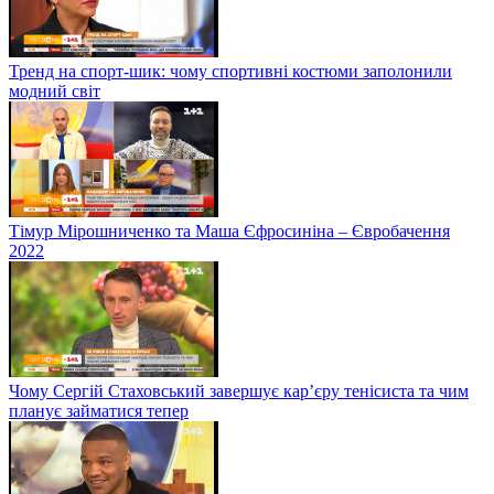
Тренд на спорт-шик: чому спортивні костюми заполонили
модний світ
Тімур Мірошниченко та Маша Єфросиніна – Євробачення
2022
Чому Сергій Стаховський завершує кар’єру тенісиста та чим
планує займатися тепер