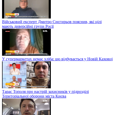
Військовий експерт Дмитро Снєгирьов пояснив, які цілі
мають диверсійні групи Росії
У супермаркетах немає хліба: що відбувається у Новій Каховці
Тарас Тополя про настрій захисників у підрозділі
Територіальної оборони міста Києва