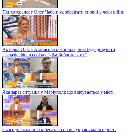
Психотерапевт Олег Чабан: як зберігати спокій у часи війни
Акторка Ольга Атанасова розповіла, чим буде дивувати
глядачів фінал серіалу "Дім Бобринських"
Яка зараз ситуація у Маріуполі: що відбувається у місті
Сьогодні можлива кібератака на всі українські інтернет-