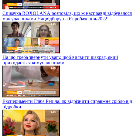
Співачка ROXOLANА розповіла, що ж насправді відбувалося
між учасниками Нацвідбору на Євробачення-2022
На що треба звернути увагу, щоб виявити шахрая, який
прикидається комунальником
Експерименти Гліба Репіча: як відрізнити справжнє срібло від
підробки