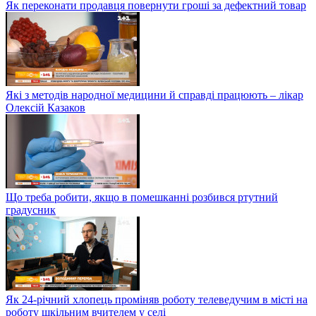
Як переконати продавця повернути гроші за дефектний товар
Які з методів народної медицини й справді працюють – лікар
Олексій Казаков
Що треба робити, якщо в помешканні розбився ртутний
градусник
Як 24-річний хлопець проміняв роботу телеведучим в місті на
роботу шкільним вчителем у селі