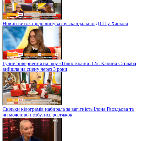
Новий виток щодо винуватця скандальної ДТП у Харкові
Гучне повернення на шоу «Голос країни-12»: Карина Столаба
вийшла на сцену через 3 роки
Скільки кілограмів набирала за вагітність Ілона Гвоздьова та
чи можливо позбутись розтяжок