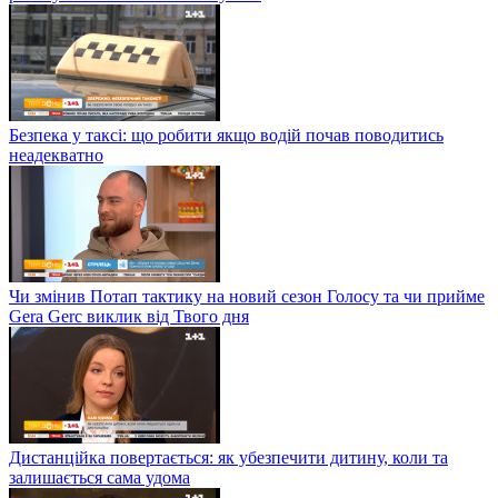
Безпека у таксі: що робити якщо водій почав поводитись
неадекватно
Чи змінив Потап тактику на новий сезон Голосу та чи прийме
Gera Gerc виклик від Твого дня
Дистанційка повертається: як убезпечити дитину, коли та
залишається сама удома