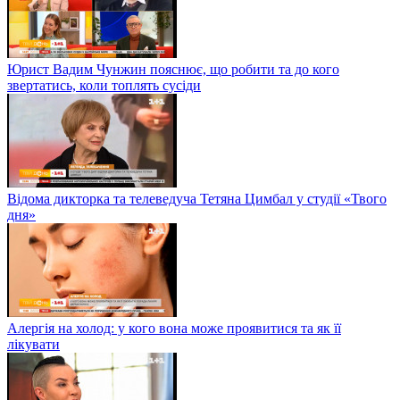
Юрист Вадим Чунжин пояснює, що робити та до кого
звертатись, коли топлять сусіди
Відома дикторка та телеведуча Тетяна Цимбал у студії «Твого
дня»
Алергія на холод: у кого вона може проявитися та як її
лікувати