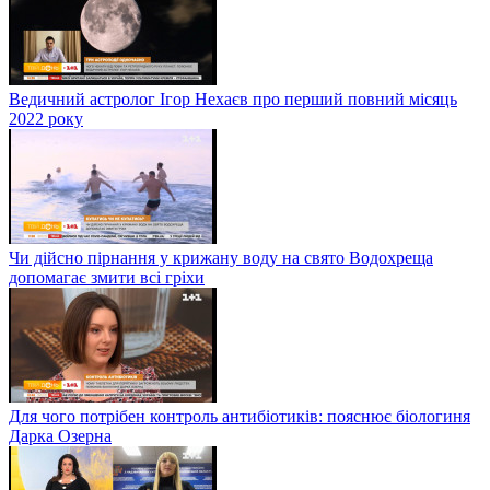
Ведичний астролог Ігор Нехаєв про перший повний місяць
2022 року
Чи дійсно пірнання у крижану воду на свято Водохреща
допомагає змити всі гріхи
Для чого потрібен контроль антибіотиків: пояснює біологиня
Дарка Озерна