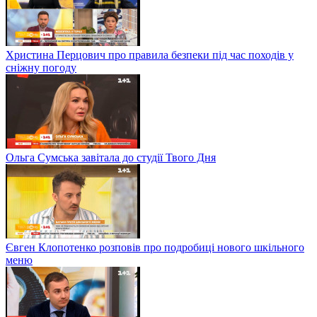
Христина Перцович про правила безпеки під час походів у
сніжну погоду
Ольга Сумська завітала до студії Твого Дня
Євген Клопотенко розповів про подробиці нового шкільного
меню