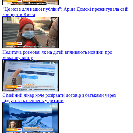
"Це нове для нашої публіки": Аріна Домскі презентувала свій
концерт в Києві
Недитяча розмова: як на дітей впливають новини про
можливу війну
Сімейний лікар хоче розірвати договір з батьками через
відсутність щеплень у дитини