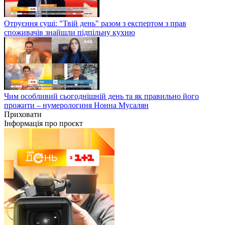
Отруєння суші: "Твій день" разом з експертом з прав
споживачів знайшли підпільну кухню
Чим особливий сьогоднішній день та як правильно його
прожити – нумерологиня Нонна Мусалян
Приховати
Інформація про проєкт