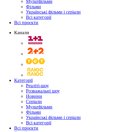
Мультфільми
Фільми
Українські фільми і серіали
Всі категорії
Всі проєкти
Канали
Категорії
Реаліті-шоу
Розважальні шоу
Новини
Серіали
Мультфільми
Фільми
Українські фільми і серіали
Всі категорії
Всі проєкти