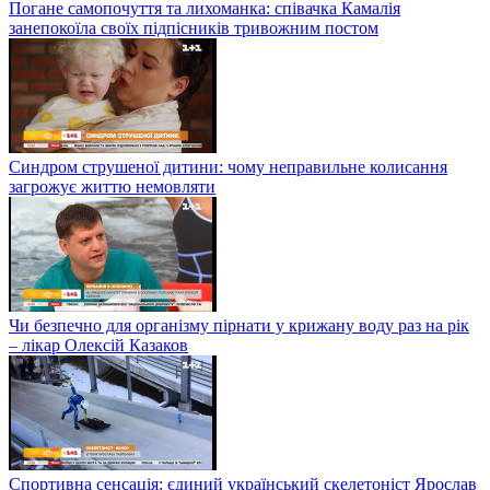
Погане самопочуття та лихоманка: співачка Камалія
занепокоїла своїх підпісників тривожним постом
Синдром струшеної дитини: чому неправильне колисання
загрожує життю немовляти
Чи безпечно для організму пірнати у крижану воду раз на рік
– лікар Олексій Казаков
Спортивна сенсація: єдиний український скелетоніст Ярослав