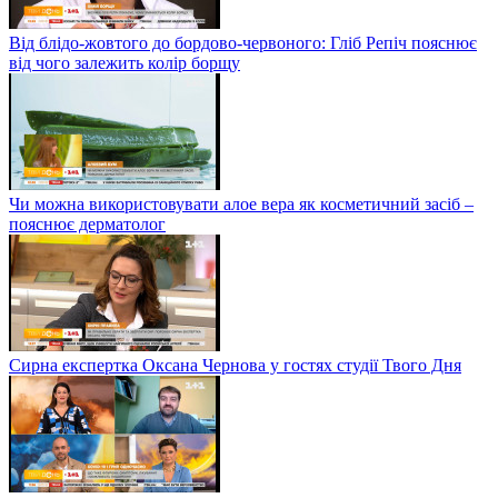
Від блідо-жовтого до бордово-червоного: Гліб Репіч пояснює
від чого залежить колір борщу
Чи можна використовувати алое вера як косметичний засіб –
пояснює дерматолог
Сирна експертка Оксана Чернова у гостях студії Твого Дня