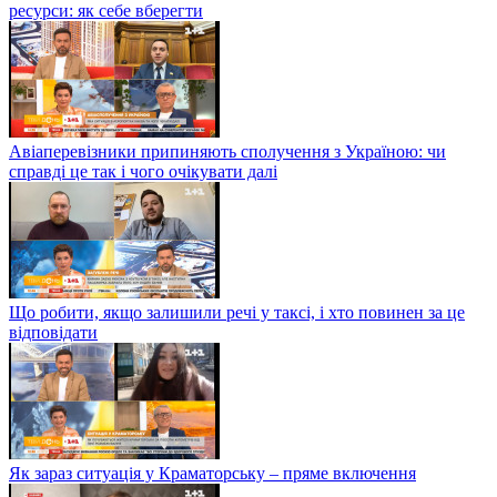
ресурси: як себе вберегти
Авіаперевізники припиняють сполучення з Україною: чи
справді це так і чого очікувати далі
Що робити, якщо залишили речі у таксі, і хто повинен за це
відповідати
Як зараз ситуація у Краматорську – пряме включення