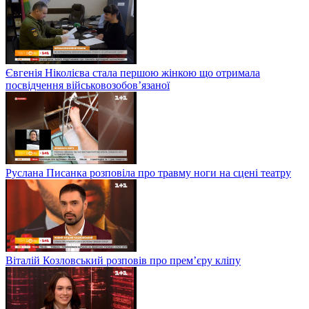
Євгенія Ніколієва стала першою жінкою що отримала
посвідчення військовозобов’язаної
Руслана Писанка розповіла про травму ноги на сцені театру
Віталій Козловський розповів про прем’єру кліпу