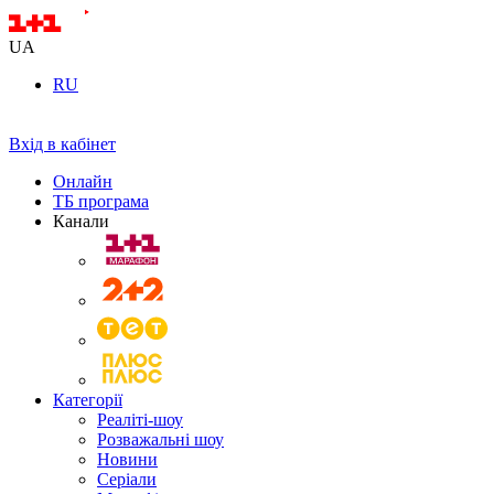
UA
RU
Вхід в кабінет
Онлайн
ТБ програма
Канали
Категорії
Реаліті-шоу
Розважальні шоу
Новини
Серіали