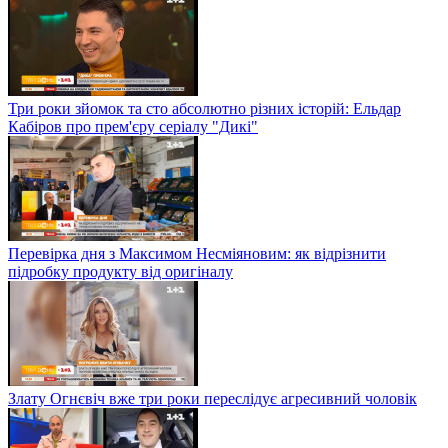
Три роки зйомок та сто абсолютно різних історій: Ельдар
Кабіров про прем'єру серіалу "Дикі"
Перевірка дня з Максимом Несміяновим: як відрізнити
підробку продукту від оригіналу
Злату Огнєвіч вже три роки переслідує агресивний чоловік