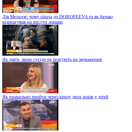
Лія Меладзе: чому пішла до DOROFEEVA та як батько
відреагував на виступ доньки
Як діяти, якщо сусіди не реагують на зауваження
Як правильно пройти через кризу двох років у дітей