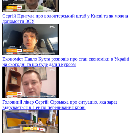
Сергій Притула про волонтерський штаб у Києві та як можна
допомогти ЗСУ
Економіст Павло Кухта розповів про стан економіки в Україні
на сьогодні та що буде далі з курсом
Головний лікар Сергій Сіромаха про ситуацію, яка зараз
відбувається в Центрі переливання крові