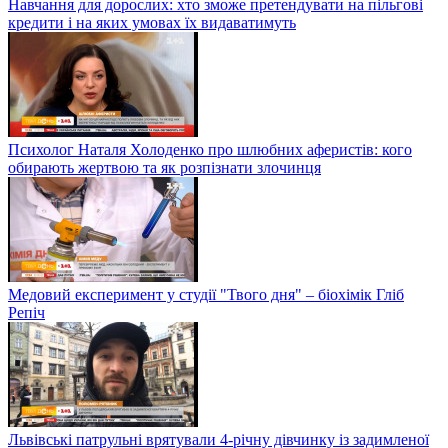
Навчання для дорослих: хто зможе претендувати на пільгові
кредити і на яких умовах їх видаватимуть
Психолог Наталя Холоденко про шлюбних аферистів: кого
обирають жертвою та як розпізнати злочинця
Медовий експеримент у студії "Твого дня" – біохімік Гліб
Репіч
Львівські патрульні врятували 4-річну дівчинку із задимленої