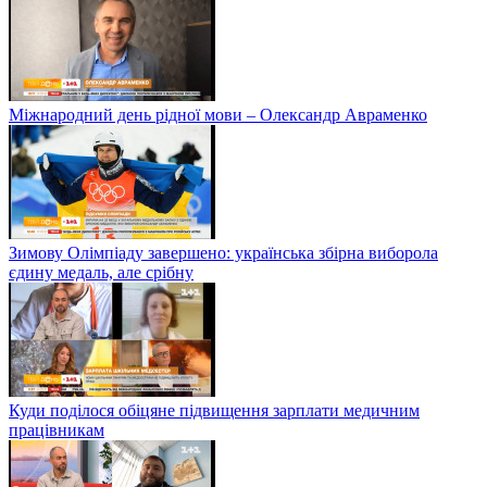
Міжнародний день рідної мови – Олександр Авраменко
Зимову Олімпіаду завершено: українська збірна виборола
єдину медаль, але срібну
Куди поділося обіцяне підвищення зарплати медичним
працівникам