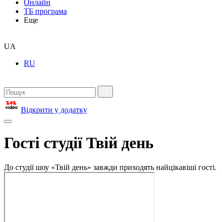
Онлайн
ТБ програма
Еще
UA
RU
Відкрити у додатку
Гості студії Твій день
До студії шоу «Твій день» завжди приходять найцікавіші гості.