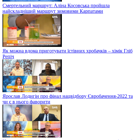
Смертельний маршрут: Аліна Косовська пройшла
найскладніший маршрут зимовими Карпатами
Як можна вдома приготувати їстівних хробачків – хімік Гліб
Репіч
Ярослав Лодигін про фінал нацвідбору Євробачення-2022 та
чи є в нього фаворити