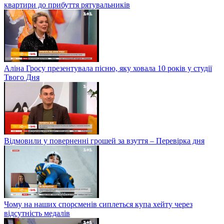
квартири до прибуття рятувальників
Аліна Гросу презентувала пісню, яку ховала 10 років у студії
Твого Дня
Відмовили у поверненні грошей за взуття – Перевірка дня
Чому на наших спорсменів сиплеться купа хейту через
відсутність медалів