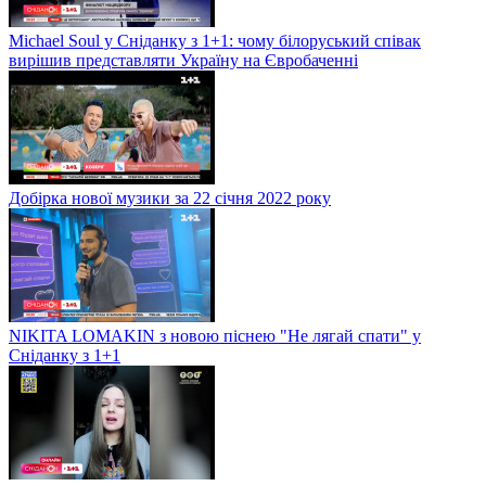
Michael Soul у Сніданку з 1+1: чому білоруський співак
вирішив представляти Україну на Євробаченні
Добірка нової музики за 22 січня 2022 року
NIKITA LOMAKIN з новою піснею "Не лягай спати" у
Сніданку з 1+1