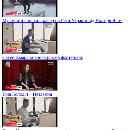
Музичний спротив: кавер на Гімн України від Вікторії Ягич
Євген Хмара виконав рок на фортепіано
Тіна Колодій – Незламна