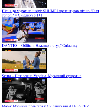
Пісня до мурах на шкірі: SHUMEI презентував пісню "Біля
тополі" у Сніданку з 1+1
DANTES – Обійми. Наживо в студії Сніданку
Sestra – Незалежна Україна. Музичний супротив
Мама: Музична прем’єра у Сніданку від ALEKSEEV