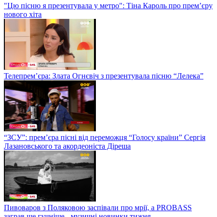
"Цю пісню я презентувала у метро": Тіна Кароль про прем’єру
нового хіта
Телепрем’єра: Злата Огнєвіч з презентувала пісню “Лелека”
“ЗСУ”: прем’єра пісні від переможця “Голосу країни” Сергія
Лазановського та акордеоніста Діреша
Пивоваров з Поляковою заспівали про мрії, а PROBASS
заграв ще гучніше - музичні новинки тижня