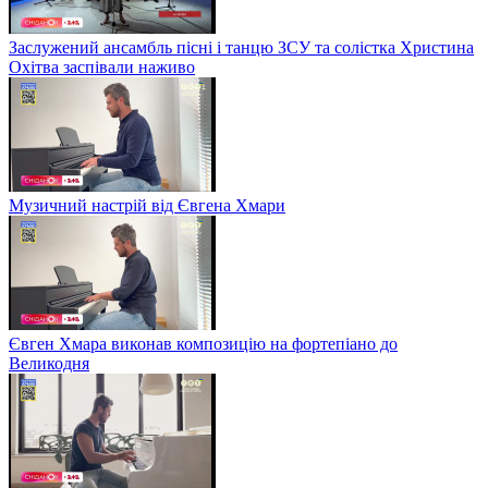
Заслужений ансамбль пісні і танцю ЗСУ та солістка Христина
Охітва заспівали наживо
Музичний настрій від Євгена Хмари
Євген Хмара виконав композицію на фортепіано до
Великодня