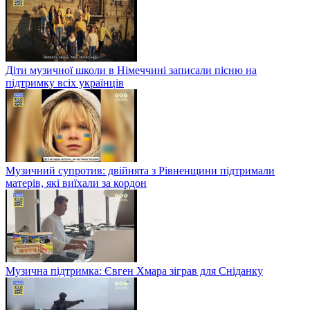
Діти музичної школи в Німеччині записали пісню на
підтримку всіх українців
Музичний супротив: двійнята з Рівненщини підтримали
матерів, які виїхали за кордон
Музична підтримка: Євген Хмара зіграв для Сніданку