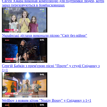
Євген Хмара виконав композицію для підтримки людей, котрі
зараз переховуються в бомбосховищах
Українські дітлахи виконали пісню "Світ без війни"
Сергій Бабкін з прем'єрою пісні "Проте" у студії Сніданку з
1+1
Wellboy з новим хітом "Nozzy Bossy" у Сніданку з 1+1