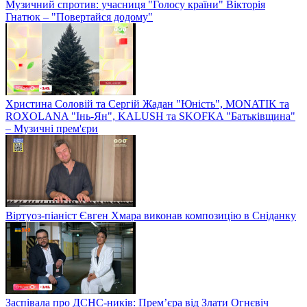
Музичний спротив: учасниця "Голосу країни" Вікторія
Гнатюк – "Повертайся додому"
Христина Соловій та Сергій Жадан "Юність", MONATIK та
ROXOLANA "Інь-Ян", KALUSH та SKOFKA "Батьківщина"
– Музичні прем'єри
Віртуоз-піаніст Євген Хмара виконав композицію в Сніданку
Заспівала про ДСНС-ників: Прем’єра від Злати Огнєвіч