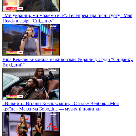
“Ми українці, ми можемо все”. Телепрем’єра пісні гурту “Mad
Heads в ефірі “Сніданку”
Віра Кекелія виконала наживо гімн України у студії "Сніданку.
Вихідний"
«Вільний» Віталій Козловський, «Стиль» Велбоя, «Моя
країна» Максима Бородіна — музичні новинки