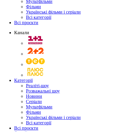
Мультфільми
Фільми
Українські фільми і серіали
Всі категорії
Всі проєкти
Канали
Категорії
Реаліті-шоу
Розважальні шоу
Новини
Серіали
Мультфільми
Фільми
Українські фільми і серіали
Всі категорії
Всі проєкти