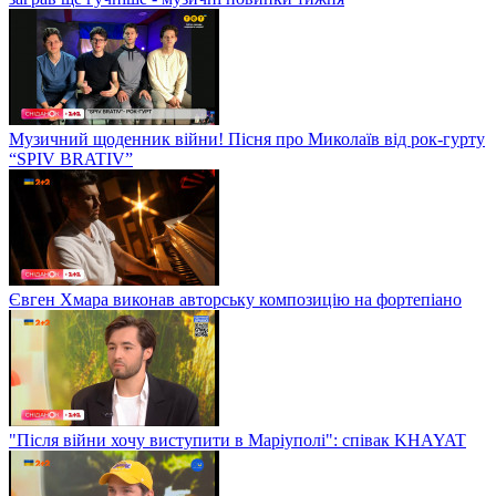
Музичний щоденник війни! Пісня про Миколаїв від рок-гурту
“SPIV BRATIV”
Євген Хмара виконав авторську композицію на фортепіано
"Після війни хочу виступити в Маріуполі": співак KHAYAT