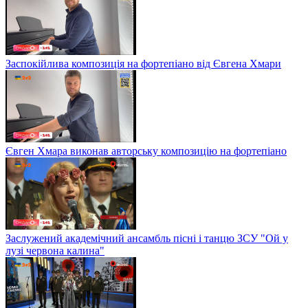
Заспокійлива композиція на фортепіано від Євгена Хмари
Євген Хмара виконав авторську композицію на фортепіано
Заслужений академічний ансамбль пісні і танцю ЗСУ "Ой у
лузі червона калина"