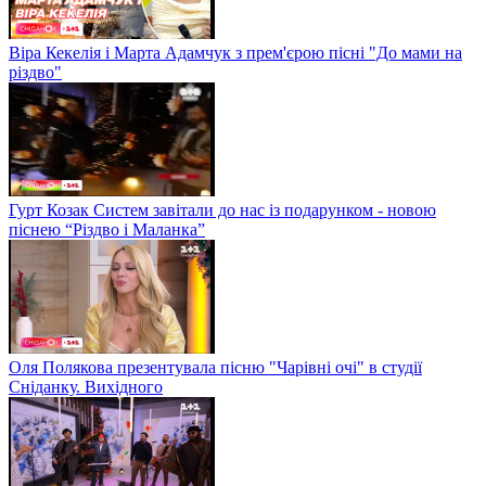
Віра Кекелія і Марта Адамчук з прем'єрою пісні "До мами на
різдво"
Гурт Козак Систем завітали до нас із подарунком - новою
піснею “Різдво і Маланка”
Оля Полякова презентувала пісню "Чарівні очі" в студії
Сніданку. Вихідного