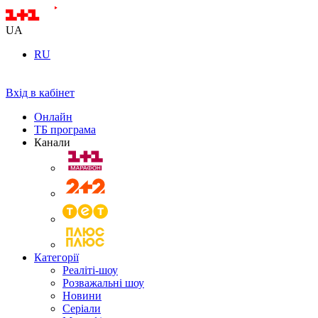
UA
RU
Вхід в кабінет
Онлайн
ТБ програма
Канали
Категорії
Реаліті-шоу
Розважальні шоу
Новини
Серіали