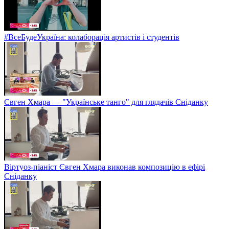
#ВсеБудеУкраїна: колаборація артистів і студентів
Євген Хмара — "Українське танго" для глядачів Сніданку
Віртуоз-піаніст Євген Хмара виконав композицію в ефірі
Сніданку