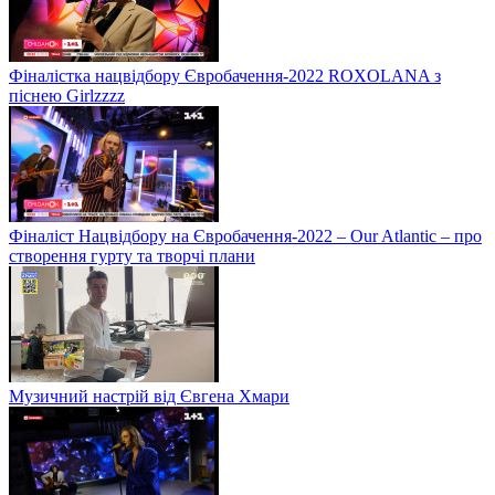
Фіналістка нацвідбору Євробачення-2022 ROXOLANA з
піснею Girlzzzz
Фіналіст Нацвідбору на Євробачення-2022 – Our Atlantic – про
створення гурту та творчі плани
Музичний настрій від Євгена Хмари