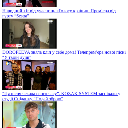
Народний хіт від учасниць «Голосу країни». Прем’єра від
гурту “Sestra”
DOROFEEVA зняла кліп у себе дома! Телепрем’єра нової пісні
“У твоїй душі”
“Ця пісня чекала свого часу”. KOZAK SYSTEM заспівали у
студії Сніданку “Подай зброю”