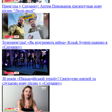
Прем’єра у Сніданку: Артем Пивоваров презентував нову
пісню “Люлі-люлі”
Телепрем’єра! «Як відгримить війна» Kozak System наживо в
«Сніданку»
30 років «Піккардійській терції»! Святкуємо ювілей та
слухаємо нову пісню у «Сніданку»