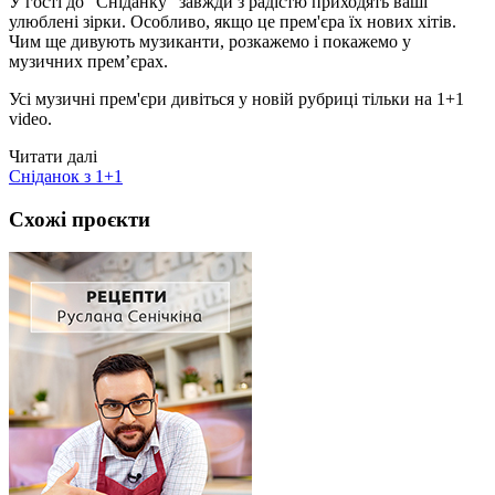
У гості до "Сніданку" завжди з радістю приходять ваші
улюблені зірки. Особливо, якщо це прем'єра їх нових хітів.
Чим ще дивують музиканти, розкажемо і покажемо у
музичних прем’єрах.
Усі музичні прем'єри дивіться у новій рубриці тільки на 1+1
video.
Читати далі
Сніданок з 1+1
Схожі проєкти