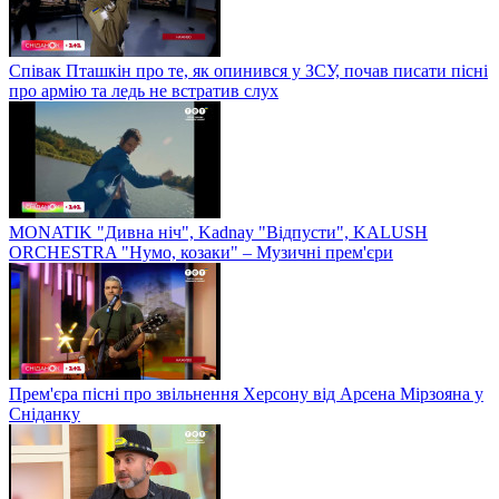
Співак Пташкін про те, як опинився у ЗСУ, почав писати пісні
про армію та ледь не встратив слух
MONATIK "Дивна ніч", Kadnay "Відпусти", KALUSH
ORCHESTRA "Нумо, козаки" – Музичні прем'єри
Прем'єра пісні про звільнення Херсону від Арсена Мірзояна у
Сніданку