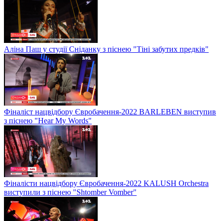
Аліна Паш у студії Сніданку з піснею "Тіні забутих предків"
Фіналіст нацвідбору Євробачення-2022 BARLEBEN виступив
з піснею "Hear My Words"
Фіналісти нацвідбору Євробачення-2022 KALUSH Orchestra
виступили з піснею "Shtomber Vomber"