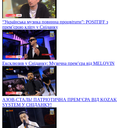
“Українська музика повинна процвітати”: POSITIFF з
прем’єрою кліпу у Сніданку
Ексклюзив у Сніданку: Музична прем’єра від MELOVIN
АЗОВ-СТАЛЬ! ПАТРІОТИЧНА ПРЕМ’ЄРА ВІД KOZAK
SYSTEM У СНІДАНКУ!