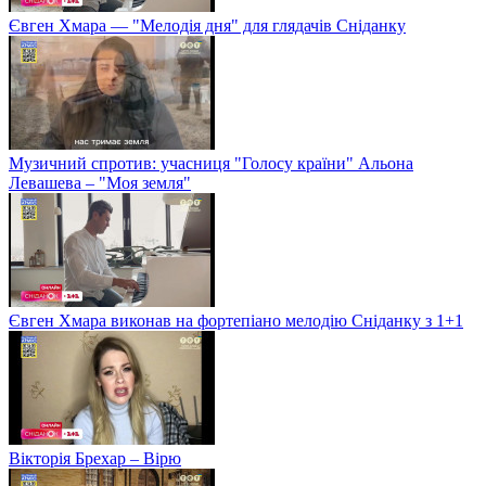
Євген Хмара — "Мелодія дня" для глядачів Сніданку
Музичний спротив: учасниця "Голосу країни" Альона
Левашева – "Моя земля"
Євген Хмара виконав на фортепіано мелодію Сніданку з 1+1
Вікторія Брехар – Вірю