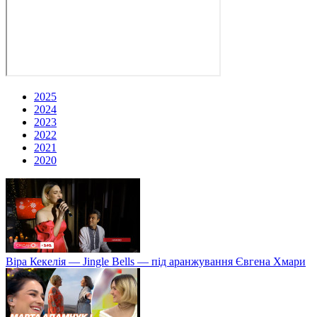
2025
2024
2023
2022
2021
2020
Віра Кекелія — Jingle Bells — під аранжування Євгена Хмари