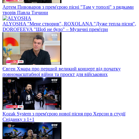
Артем Пивоваров з прем'єрою пісні "Там у тополі" з рядками
творів Павла Тичини
ALYOSHA "Мене створив", ROXOLANA "Дуже тепла пісня",
DOROFEEVA "Щоб не було" – Музичні прем'єри
Євген Хмара про перший великий концерт від початку
повномасштабної війни та проєкт для військових
Kozak System з прем'єрою нової пісня про Херсон в студії
Сніданку з 1+1