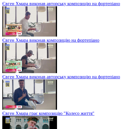
Євген Хмара виконав авторську композицію на фортепіано
Євген Хмара виконав композицію на фортепіано
Євген Хмара виконав авторську композицію на фортепіано
Євген Хмара грає композицію "Колесо життя"