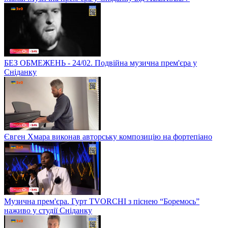
БЕЗ ОБМЕЖЕНЬ - 24/02. Подвійна музична прем'єра у
Сніданку
Євген Хмара виконав авторську композицію на фортепіано
Музична прем'єра. Гурт TVORCHI з піснею “Боремось”
наживо у студії Сніданку