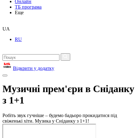
Онлайн
ТБ програма
Еще
UA
RU
Відкрити у додатку
Музичні прем'єри в Сніданку
з 1+1
Робіть звук гучніше – будемо бадьоро прокидатися під
свіженькі хіти. Музика у Сніданку з 1+1!