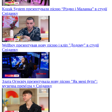
Kozak System презентували пісню “Різдво і Маланка” в студії
Сніданку
Wellboy презентував нову пісню і кліп "Додому" в студії
Сніданку
Злата Огнєвіч презентувала нову пісню "Як мені бути":
музична прем'єра у Сніданку