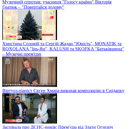
Музичний спротив: учасниця "Голосу країни" Вікторія
Гнатюк – "Повертайся додому"
Христина Соловій та Сергій Жадан "Юність", MONATIK та
ROXOLANA "Інь-Ян", KALUSH та SKOFKA "Батьківщина"
– Музичні прем'єри
Віртуоз-піаніст Євген Хмара виконав композицію в Сніданку
Заспівала про ДСНС-ників: Прем’єра від Злати Огнєвіч