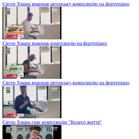
Євген Хмара виконав авторську композицію на фортепіано
Євген Хмара виконав композицію на фортепіано
Євген Хмара виконав авторську композицію на фортепіано
Євген Хмара грає композицію "Колесо життя"