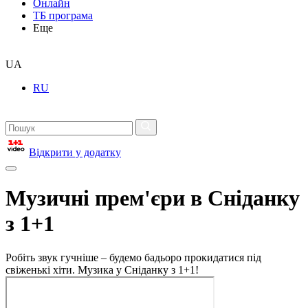
Онлайн
ТБ програма
Еще
UA
RU
Відкрити у додатку
Музичні прем'єри в Сніданку
з 1+1
Робіть звук гучніше – будемо бадьоро прокидатися під
свіженькі хіти. Музика у Сніданку з 1+1!