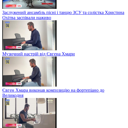
Заслужений ансамбль пісні і танцю ЗСУ та солістка Христина
Охітва заспівали наживо
Музичний настрій від Євгена Хмари
Євген Хмара виконав композицію на фортепіано до
Великодня