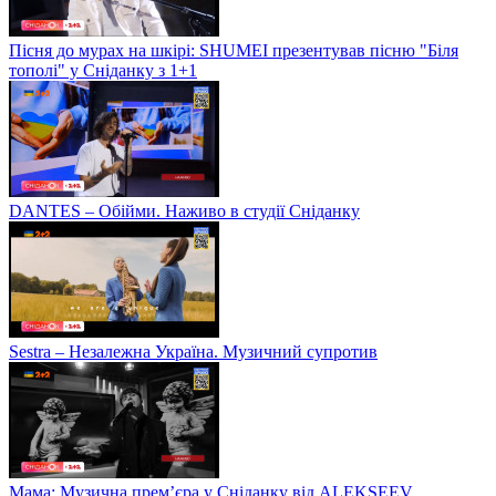
Пісня до мурах на шкірі: SHUMEI презентував пісню "Біля
тополі" у Сніданку з 1+1
DANTES – Обійми. Наживо в студії Сніданку
Sestra – Незалежна Україна. Музичний супротив
Мама: Музична прем’єра у Сніданку від ALEKSEEV