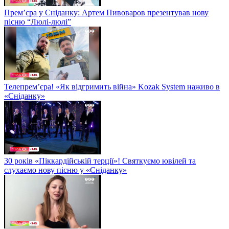
Прем’єра у Сніданку: Артем Пивоваров презентував нову
пісню “Люлі-люлі”
Телепрем’єра! «Як відгримить війна» Kozak System наживо в
«Сніданку»
30 років «Піккардійській терції»! Святкуємо ювілей та
слухаємо нову пісню у «Сніданку»