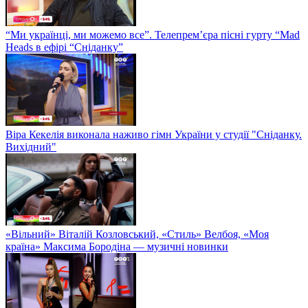
“Ми українці, ми можемо все”. Телепрем’єра пісні гурту “Mad
Heads в ефірі “Сніданку”
Віра Кекелія виконала наживо гімн України у студії "Сніданку.
Вихідний"
«Вільний» Віталій Козловський, «Стиль» Велбоя, «Моя
країна» Максима Бородіна — музичні новинки