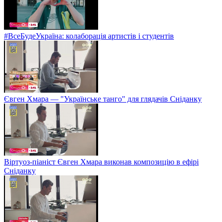
#ВсеБудеУкраїна: колаборація артистів і студентів
Євген Хмара — "Українське танго" для глядачів Сніданку
Віртуоз-піаніст Євген Хмара виконав композицію в ефірі
Сніданку