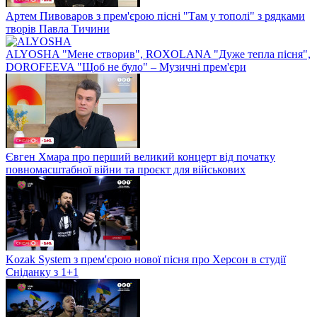
Артем Пивоваров з прем'єрою пісні "Там у тополі" з рядками
творів Павла Тичини
ALYOSHA "Мене створив", ROXOLANA "Дуже тепла пісня",
DOROFEEVA "Щоб не було" – Музичні прем'єри
Євген Хмара про перший великий концерт від початку
повномасштабної війни та проєкт для військових
Kozak System з прем'єрою нової пісня про Херсон в студії
Сніданку з 1+1