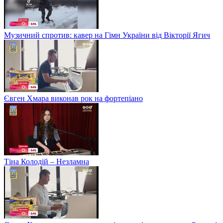
Музичний спротив: кавер на Гімн України від Вікторії Ягич
Євген Хмара виконав рок на фортепіано
Тіна Колодій – Незламна