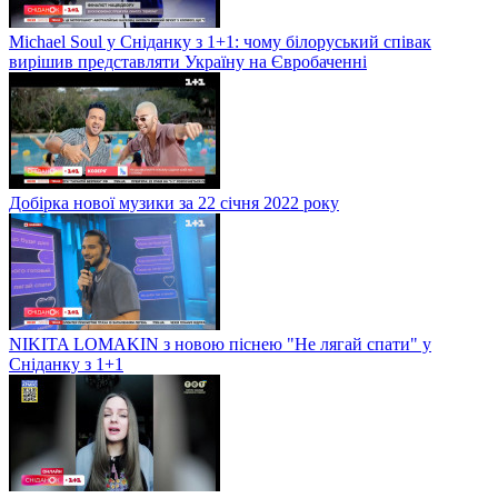
Michael Soul у Сніданку з 1+1: чому білоруський співак
вирішив представляти Україну на Євробаченні
Добірка нової музики за 22 січня 2022 року
NIKITA LOMAKIN з новою піснею "Не лягай спати" у
Сніданку з 1+1