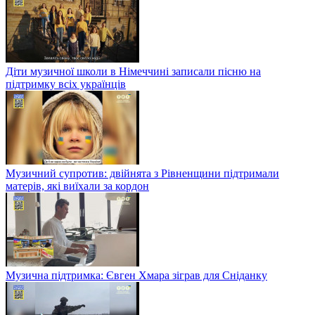
Діти музичної школи в Німеччині записали пісню на
підтримку всіх українців
Музичний супротив: двійнята з Рівненщини підтримали
матерів, які виїхали за кордон
Музична підтримка: Євген Хмара зіграв для Сніданку