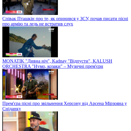
Співак Пташкін про те, як опинився у ЗСУ, почав писати пісні
про армію та ледь не встратив слух
MONATIK "Дивна ніч", Kadnay "Відпусти", KALUSH
ORCHESTRA "Нумо, козаки" – Музичні прем'єри
Прем'єра пісні про звільнення Херсону від Арсена Мірзояна у
Сніданку