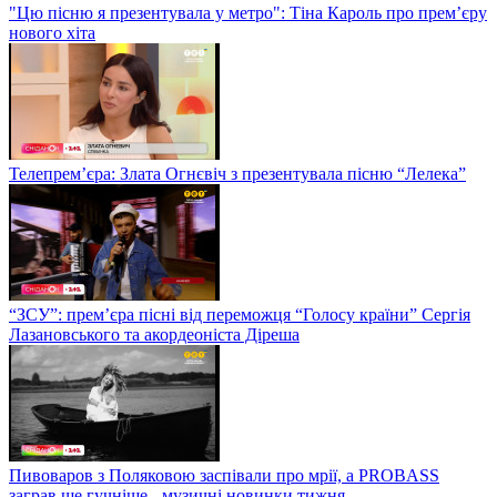
"Цю пісню я презентувала у метро": Тіна Кароль про прем’єру
нового хіта
Телепрем’єра: Злата Огнєвіч з презентувала пісню “Лелека”
“ЗСУ”: прем’єра пісні від переможця “Голосу країни” Сергія
Лазановського та акордеоніста Діреша
Пивоваров з Поляковою заспівали про мрії, а PROBASS
заграв ще гучніше - музичні новинки тижня