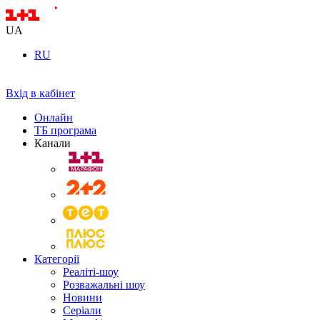
UA
RU
Вхід в кабінет
Онлайн
ТБ програма
Канали
Категорії
Реаліті-шоу
Розважальні шоу
Новини
Серіали