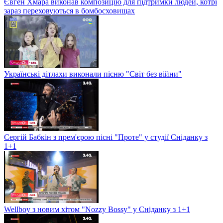
Євген Хмара виконав композицію для підтримки людей, котрі
зараз переховуються в бомбосховищах
Українські дітлахи виконали пісню "Світ без війни"
Сергій Бабкін з прем'єрою пісні "Проте" у студії Сніданку з
1+1
Wellboy з новим хітом "Nozzy Bossy" у Сніданку з 1+1