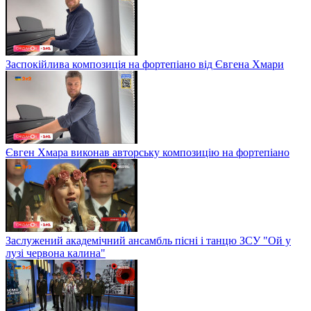
Заспокійлива композиція на фортепіано від Євгена Хмари
Євген Хмара виконав авторську композицію на фортепіано
Заслужений академічний ансамбль пісні і танцю ЗСУ "Ой у
лузі червона калина"