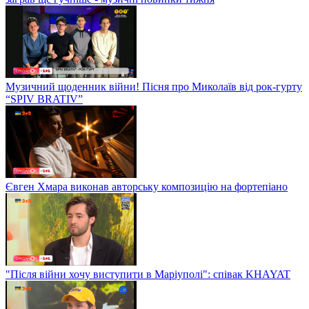
Музичний щоденник війни! Пісня про Миколаїв від рок-гурту
“SPIV BRATIV”
Євген Хмара виконав авторську композицію на фортепіано
"Після війни хочу виступити в Маріуполі": співак KHAYAT