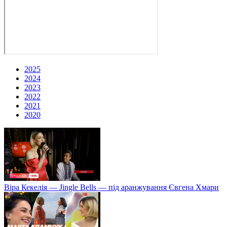
2025
2024
2023
2022
2021
2020
Віра Кекелія — Jingle Bells — під аранжування Євгена Хмари