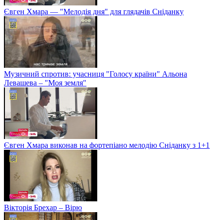
Євген Хмара — "Мелодія дня" для глядачів Сніданку
Музичний спротив: учасниця "Голосу країни" Альона
Левашева – "Моя земля"
Євген Хмара виконав на фортепіано мелодію Сніданку з 1+1
Вікторія Брехар – Вірю