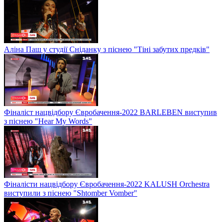
Аліна Паш у студії Сніданку з піснею "Тіні забутих предків"
Фіналіст нацвідбору Євробачення-2022 BARLEBEN виступив
з піснею "Hear My Words"
Фіналісти нацвідбору Євробачення-2022 KALUSH Orchestra
виступили з піснею "Shtomber Vomber"