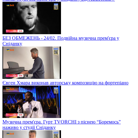
БЕЗ ОБМЕЖЕНЬ - 24/02. Подвійна музична прем'єра у
Сніданку
Євген Хмара виконав авторську композицію на фортепіано
Музична прем'єра. Гурт TVORCHI з піснею “Боремось”
наживо у студії Сніданку