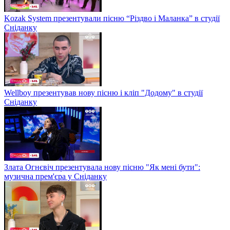
Kozak System презентували пісню “Різдво і Маланка” в студії
Сніданку
Wellboy презентував нову пісню і кліп "Додому" в студії
Сніданку
Злата Огнєвіч презентувала нову пісню "Як мені бути":
музична прем'єра у Сніданку