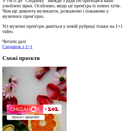
У гості до "Сніданку" завжди з радістю приходять ваші
улюблені зірки. Особливо, якщо це прем'єра їх нових хітів.
Чим ще дивують музиканти, розкажемо і покажемо у
музичних прем’єрах.
Усі музичні прем'єри дивіться у новій рубриці тільки на 1+1
video.
Читати далі
Сніданок з 1+1
Схожі проєкти