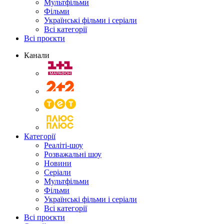
Мультфільми
Фільми
Українські фільми і серіали
Всі категорії
Всі проєкти
Канали
Категорії
Реаліті-шоу
Розважальні шоу
Новини
Серіали
Мультфільми
Фільми
Українські фільми і серіали
Всі категорії
Всі проєкти