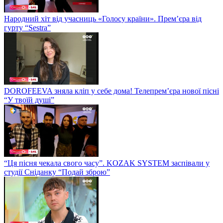
Народний хіт від учасниць «Голосу країни». Прем’єра від
гурту “Sestra”
DOROFEEVA зняла кліп у себе дома! Телепрем’єра нової пісні
“У твоїй душі”
“Ця пісня чекала свого часу”. KOZAK SYSTEM заспівали у
студії Сніданку “Подай зброю”