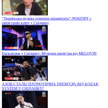
“Українська музика повинна процвітати”: POSITIFF з
прем’єрою кліпу у Сніданку
Ексклюзив у Сніданку: Музична прем’єра від MELOVIN
АЗОВ-СТАЛЬ! ПАТРІОТИЧНА ПРЕМ’ЄРА ВІД KOZAK
SYSTEM У СНІДАНКУ!