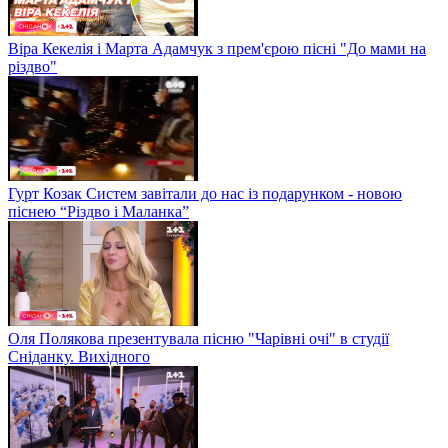
Віра Кекелія і Марта Адамчук з прем'єрою пісні "До мами на
різдво"
Гурт Козак Систем завітали до нас із подарунком - новою
піснею “Різдво і Маланка”
Оля Полякова презентувала пісню "Чарівні очі" в студії
Сніданку. Вихідного