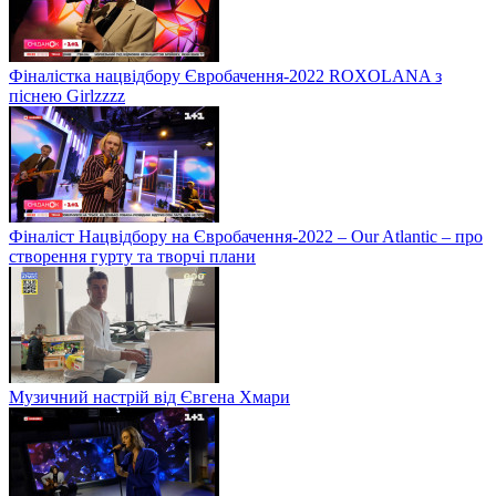
Фіналістка нацвідбору Євробачення-2022 ROXOLANA з
піснею Girlzzzz
Фіналіст Нацвідбору на Євробачення-2022 – Our Atlantic – про
створення гурту та творчі плани
Музичний настрій від Євгена Хмари