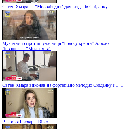
Євген Хмара — "Мелодія дня" для глядачів Сніданку
Музичний спротив: учасниця "Голосу країни" Альона
Левашева – "Моя земля"
Євген Хмара виконав на фортепіано мелодію Сніданку з 1+1
Вікторія Брехар – Вірю