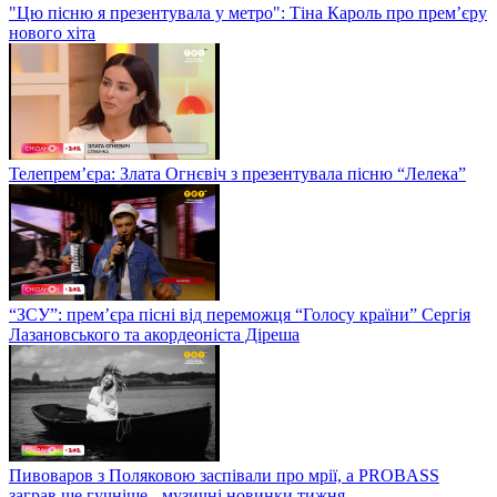
"Цю пісню я презентувала у метро": Тіна Кароль про прем’єру
нового хіта
Телепрем’єра: Злата Огнєвіч з презентувала пісню “Лелека”
“ЗСУ”: прем’єра пісні від переможця “Голосу країни” Сергія
Лазановського та акордеоніста Діреша
Пивоваров з Поляковою заспівали про мрії, а PROBASS
заграв ще гучніше - музичні новинки тижня