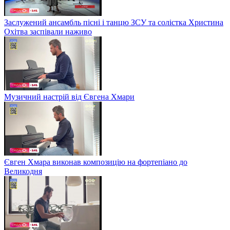
Заслужений ансамбль пісні і танцю ЗСУ та солістка Христина
Охітва заспівали наживо
Музичний настрій від Євгена Хмари
Євген Хмара виконав композицію на фортепіано до
Великодня