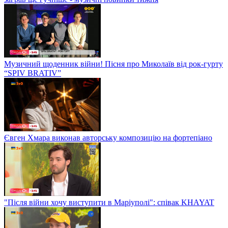
Музичний щоденник війни! Пісня про Миколаїв від рок-гурту
“SPIV BRATIV”
Євген Хмара виконав авторську композицію на фортепіано
"Після війни хочу виступити в Маріуполі": співак KHAYAT