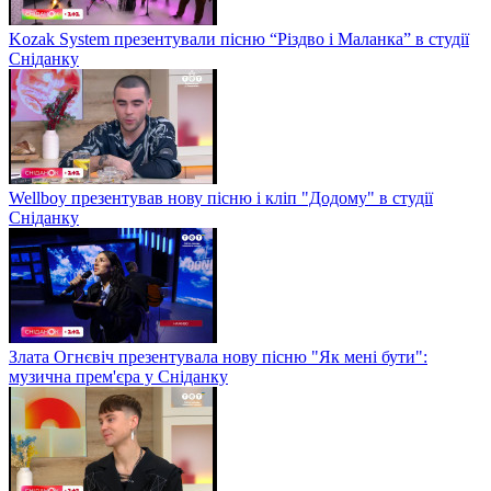
Kozak System презентували пісню “Різдво і Маланка” в студії
Сніданку
Wellboy презентував нову пісню і кліп "Додому" в студії
Сніданку
Злата Огнєвіч презентувала нову пісню "Як мені бути":
музична прем'єра у Сніданку