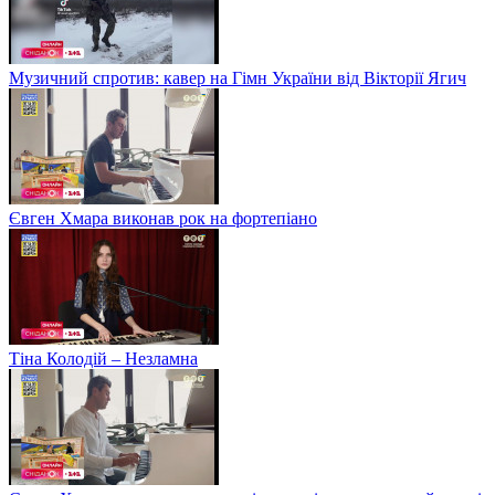
Музичний спротив: кавер на Гімн України від Вікторії Ягич
Євген Хмара виконав рок на фортепіано
Тіна Колодій – Незламна