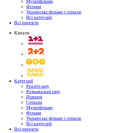
Мультфільми
Фільми
Українські фільми і серіали
Всі категорії
Всі проєкти
Канали
Категорії
Реаліті-шоу
Розважальні шоу
Новини
Серіали
Мультфільми
Фільми
Українські фільми і серіали
Всі категорії
Всі проєкти