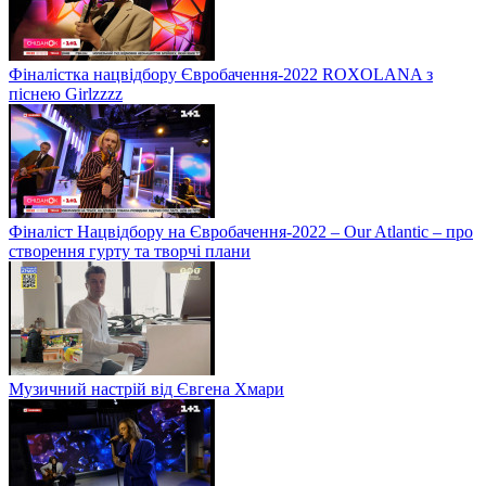
Фіналістка нацвідбору Євробачення-2022 ROXOLANA з
піснею Girlzzzz
Фіналіст Нацвідбору на Євробачення-2022 – Our Atlantic – про
створення гурту та творчі плани
Музичний настрій від Євгена Хмари