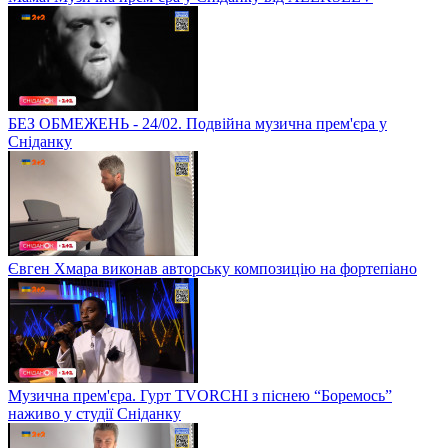
БЕЗ ОБМЕЖЕНЬ - 24/02. Подвійна музична прем'єра у
Сніданку
Євген Хмара виконав авторську композицію на фортепіано
Музична прем'єра. Гурт TVORCHI з піснею “Боремось”
наживо у студії Сніданку