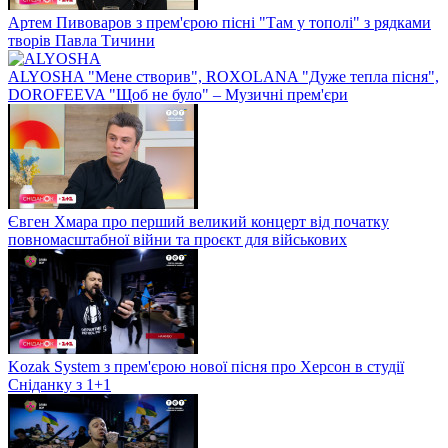
Артем Пивоваров з прем'єрою пісні "Там у тополі" з рядками
творів Павла Тичини
ALYOSHA "Мене створив", ROXOLANA "Дуже тепла пісня",
DOROFEEVA "Щоб не було" – Музичні прем'єри
Євген Хмара про перший великий концерт від початку
повномасштабної війни та проєкт для військових
Kozak System з прем'єрою нової пісня про Херсон в студії
Сніданку з 1+1