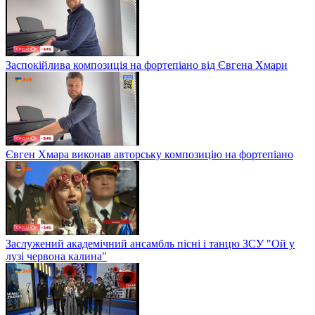
Заспокійлива композиція на фортепіано від Євгена Хмари
Євген Хмара виконав авторську композицію на фортепіано
Заслужений академічний ансамбль пісні і танцю ЗСУ "Ой у
лузі червона калина"