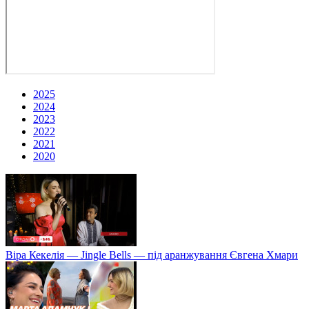
2025
2024
2023
2022
2021
2020
Віра Кекелія — Jingle Bells — під аранжування Євгена Хмари