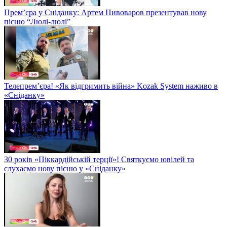
Прем’єра у Сніданку: Артем Пивоваров презентував нову
пісню “Люлі-люлі”
Телепрем’єра! «Як відгримить війна» Kozak System наживо в
«Сніданку»
30 років «Піккардійській терції»! Святкуємо ювілей та
слухаємо нову пісню у «Сніданку»