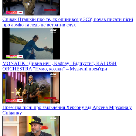
Співак Пташкін про те, як опинився у ЗСУ, почав писати пісні
про армію та ледь не встратив слух
MONATIK "Дивна ніч", Kadnay "Відпусти", KALUSH
ORCHESTRA "Нумо, козаки" – Музичні прем'єри
Прем'єра пісні про звільнення Херсону від Арсена Мірзояна у
Сніданку