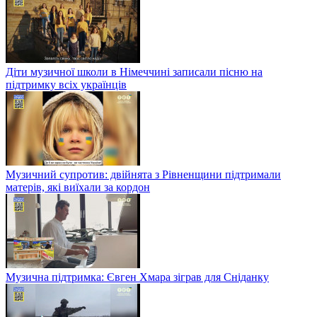
Діти музичної школи в Німеччині записали пісню на
підтримку всіх українців
Музичний супротив: двійнята з Рівненщини підтримали
матерів, які виїхали за кордон
Музична підтримка: Євген Хмара зіграв для Сніданку