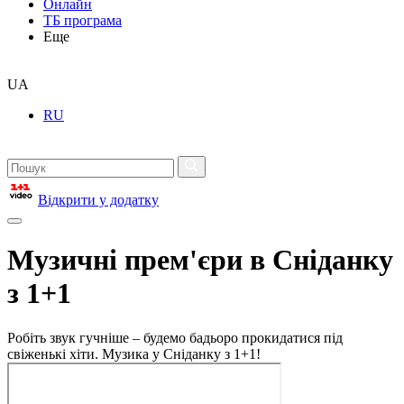
Онлайн
ТБ програма
Еще
UA
RU
Відкрити у додатку
Музичні прем'єри в Сніданку
з 1+1
Робіть звук гучніше – будемо бадьоро прокидатися під
свіженькі хіти. Музика у Сніданку з 1+1!