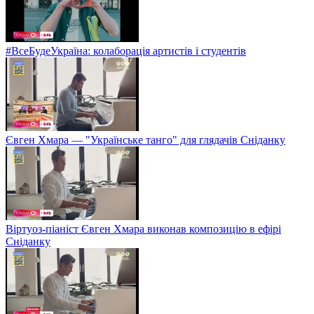
#ВсеБудеУкраїна: колаборація артистів і студентів
Євген Хмара — "Українське танго" для глядачів Сніданку
Віртуоз-піаніст Євген Хмара виконав композицію в ефірі
Сніданку