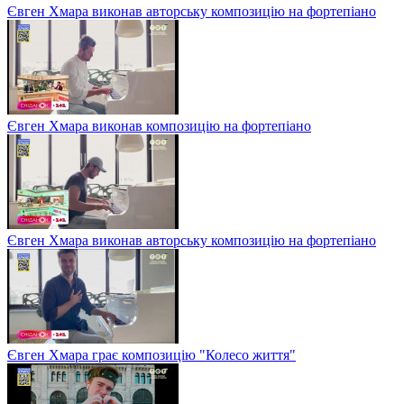
Євген Хмара виконав авторську композицію на фортепіано
Євген Хмара виконав композицію на фортепіано
Євген Хмара виконав авторську композицію на фортепіано
Євген Хмара грає композицію "Колесо життя"