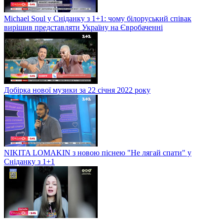
Michael Soul у Сніданку з 1+1: чому білоруський співак
вирішив представляти Україну на Євробаченні
Добірка нової музики за 22 січня 2022 року
NIKITA LOMAKIN з новою піснею "Не лягай спати" у
Сніданку з 1+1