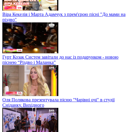
Віра Кекелія і Марта Адамчук з прем'єрою пісні "До мами на
різдво"
Гурт Козак Систем завітали до нас із подарунком - новою
піснею “Різдво і Маланка”
Оля Полякова презентувала пісню "Чарівні очі" в студії
Сніданку. Вихідного