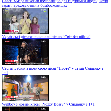
Євген Хмара виконав композицію для підтримки людей, котрі
зараз переховуються в бомбосховищах
Українські дітлахи виконали пісню "Світ без війни"
Сергій Бабкін з прем'єрою пісні "Проте" у студії Сніданку з
1+1
Wellboy з новим хітом "Nozzy Bossy" у Сніданку з 1+1