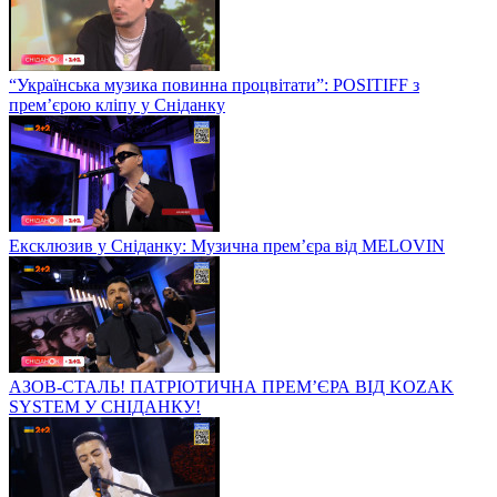
“Українська музика повинна процвітати”: POSITIFF з
прем’єрою кліпу у Сніданку
Ексклюзив у Сніданку: Музична прем’єра від MELOVIN
АЗОВ-СТАЛЬ! ПАТРІОТИЧНА ПРЕМ’ЄРА ВІД KOZAK
SYSTEM У СНІДАНКУ!