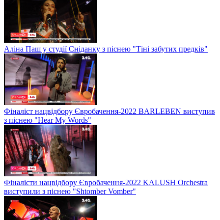
Аліна Паш у студії Сніданку з піснею "Тіні забутих предків"
Фіналіст нацвідбору Євробачення-2022 BARLEBEN виступив
з піснею "Hear My Words"
Фіналісти нацвідбору Євробачення-2022 KALUSH Orchestra
виступили з піснею "Shtomber Vomber"