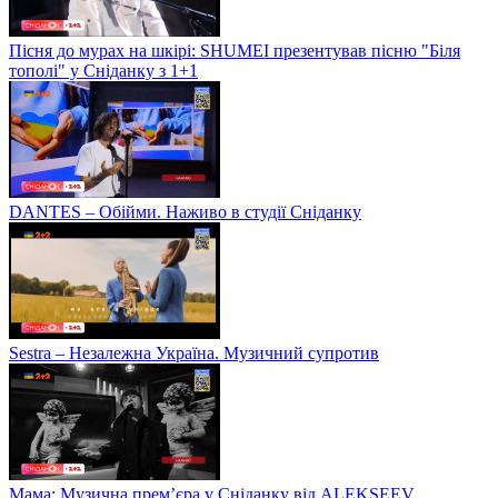
Пісня до мурах на шкірі: SHUMEI презентував пісню "Біля
тополі" у Сніданку з 1+1
DANTES – Обійми. Наживо в студії Сніданку
Sestra – Незалежна Україна. Музичний супротив
Мама: Музична прем’єра у Сніданку від ALEKSEEV