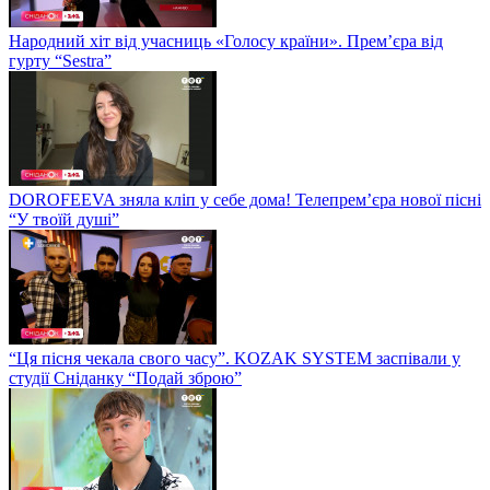
Народний хіт від учасниць «Голосу країни». Прем’єра від
гурту “Sestra”
DOROFEEVA зняла кліп у себе дома! Телепрем’єра нової пісні
“У твоїй душі”
“Ця пісня чекала свого часу”. KOZAK SYSTEM заспівали у
студії Сніданку “Подай зброю”