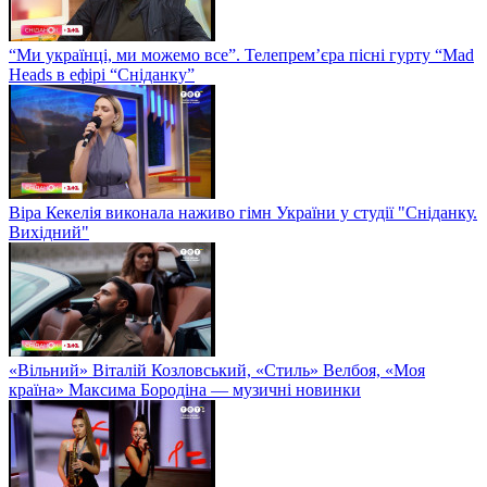
“Ми українці, ми можемо все”. Телепрем’єра пісні гурту “Mad
Heads в ефірі “Сніданку”
Віра Кекелія виконала наживо гімн України у студії "Сніданку.
Вихідний"
«Вільний» Віталій Козловський, «Стиль» Велбоя, «Моя
країна» Максима Бородіна — музичні новинки