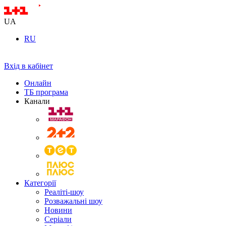
UA
RU
Вхід в кабінет
Онлайн
ТБ програма
Канали
Категорії
Реаліті-шоу
Розважальні шоу
Новини
Серіали