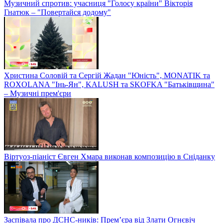
Музичний спротив: учасниця "Голосу країни" Вікторія
Гнатюк – "Повертайся додому"
Христина Соловій та Сергій Жадан "Юність", MONATIK та
ROXOLANA "Інь-Ян", KALUSH та SKOFKA "Батьківщина"
– Музичні прем'єри
Віртуоз-піаніст Євген Хмара виконав композицію в Сніданку
Заспівала про ДСНС-ників: Прем’єра від Злати Огнєвіч