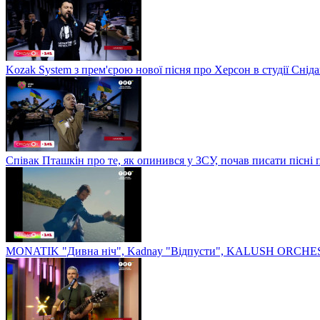
Kozak System з прем'єрою нової пісня про Херсон в студії Сніда
Співак Пташкін про те, як опинився у ЗСУ, почав писати пісні 
MONATIK "Дивна ніч", Kadnay "Відпусти", KALUSH ORCHEST