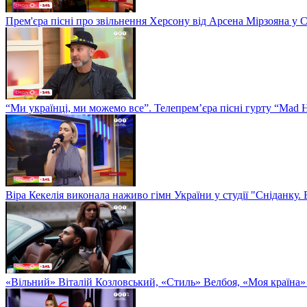
Прем'єра пісні про звільнення Херсону від Арсена Мірзояна у 
“Ми українці, ми можемо все”. Телепрем’єра пісні гурту “Mad H
Віра Кекелія виконала наживо гімн України у студії "Сніданку.
«Вільний» Віталій Козловський, «Стиль» Велбоя, «Моя країна