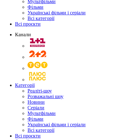
Мультфільми
Фільми
Українські фільми і серіали
Всі категорії
Всі проєкти
Канали
Категорії
Реаліті-шоу
Розважальні шоу
Новини
Серіали
Мультфільми
Фільми
Українські фільми і серіали
Всі категорії
Всі проєкти