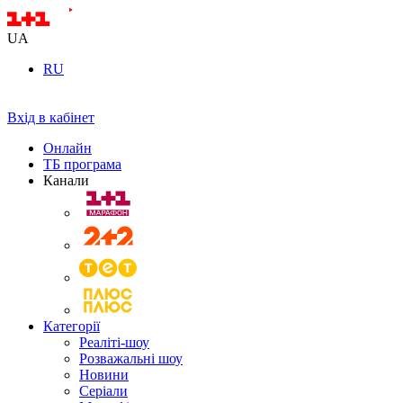
UA
RU
Вхід в кабінет
Онлайн
ТБ програма
Канали
Категорії
Реаліті-шоу
Розважальні шоу
Новини
Серіали