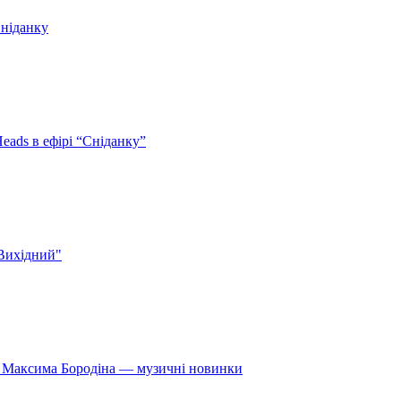
Сніданку
eads в ефірі “Сніданку”
 Вихідний"
» Максима Бородіна — музичні новинки