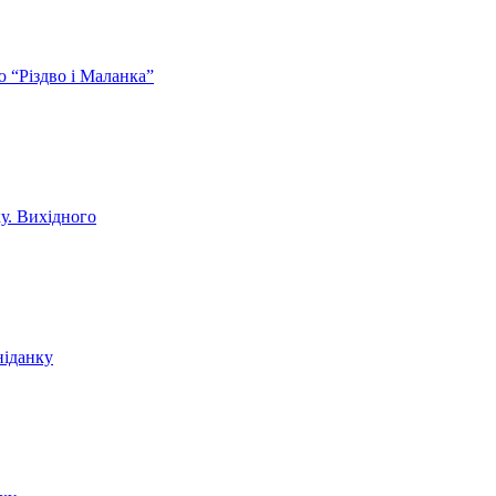
ю “Різдво і Маланка”
ку. Вихідного
ніданку