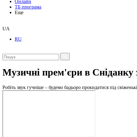
Онлайн
ТБ програма
Еще
UA
RU
Музичні прем'єри в Сніданку 
Робіть звук гучніше – будемо бадьоро прокидатися під свіженькі