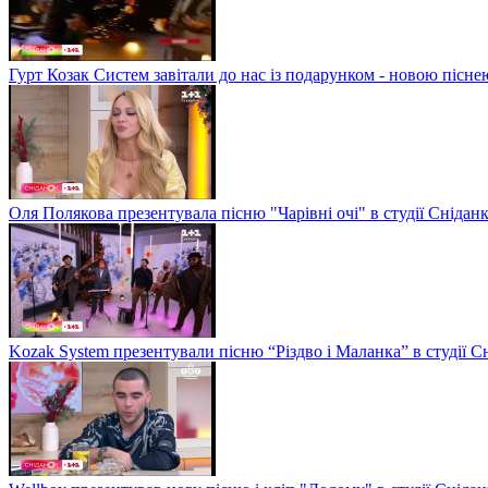
Гурт Козак Систем завітали до нас із подарунком - новою пісне
Оля Полякова презентувала пісню "Чарівні очі" в студії Снідан
Kozak System презентували пісню “Різдво і Маланка” в студії С