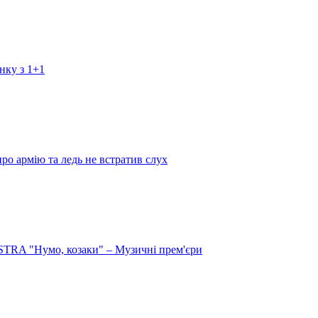
нку з 1+1
про армію та ледь не встратив слух
RA "Нумо, козаки" – Музичні прем'єри