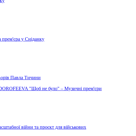
нку
а прем'єра у Сніданку
творів Павла Тичини
DOROFEEVA "Щоб не було" – Музичні прем'єри
сштабної війни та проєкт для військових