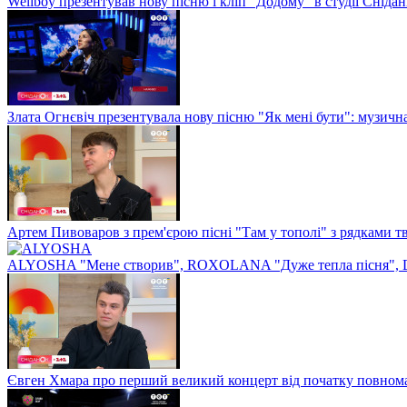
Wellboy презентував нову пісню і кліп "Додому" в студії Сніда
Злата Огнєвіч презентувала нову пісню "Як мені бути": музичн
Артем Пивоваров з прем'єрою пісні "Там у тополі" з рядками 
ALYOSHA "Мене створив", ROXOLANA "Дуже тепла пісня", 
Євген Хмара про перший великий концерт від початку повнома