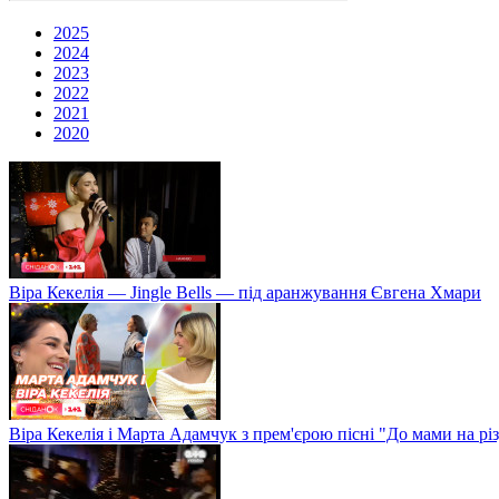
2025
2024
2023
2022
2021
2020
Віра Кекелія — Jingle Bells — під аранжування Євгена Хмари
Віра Кекелія і Марта Адамчук з прем'єрою пісні "До мами на рі