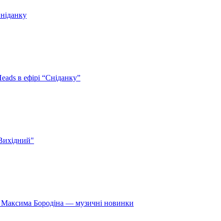
Сніданку
eads в ефірі “Сніданку”
 Вихідний"
» Максима Бородіна — музичні новинки