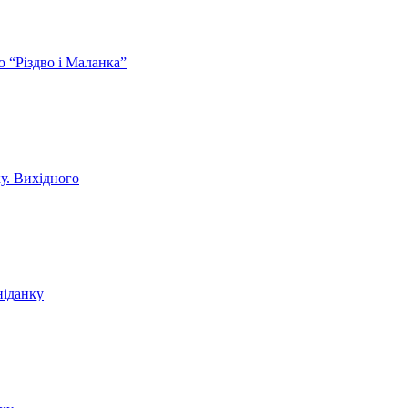
ю “Різдво і Маланка”
ку. Вихідного
ніданку