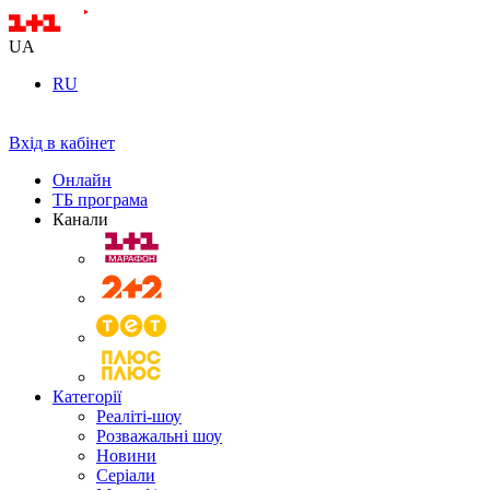
UA
RU
Вхід в кабінет
Онлайн
ТБ програма
Канали
Категорії
Реаліті-шоу
Розважальні шоу
Новини
Серіали