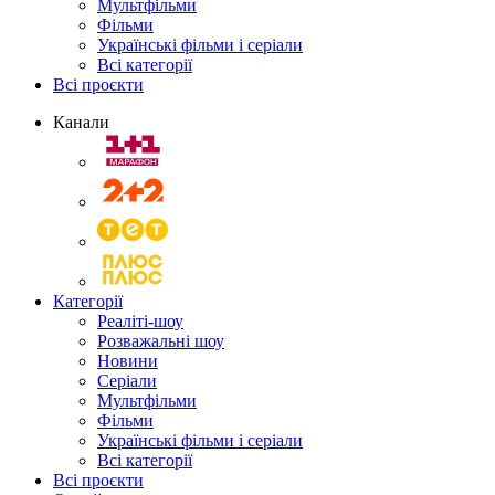
Мультфільми
Фільми
Українські фільми і серіали
Всі категорії
Всі проєкти
Канали
Категорії
Реаліті-шоу
Розважальні шоу
Новини
Серіали
Мультфільми
Фільми
Українські фільми і серіали
Всі категорії
Всі проєкти