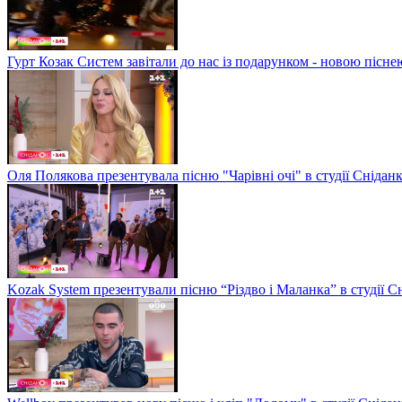
Гурт Козак Систем завітали до нас із подарунком - новою пісне
Оля Полякова презентувала пісню "Чарівні очі" в студії Снідан
Kozak System презентували пісню “Різдво і Маланка” в студії С