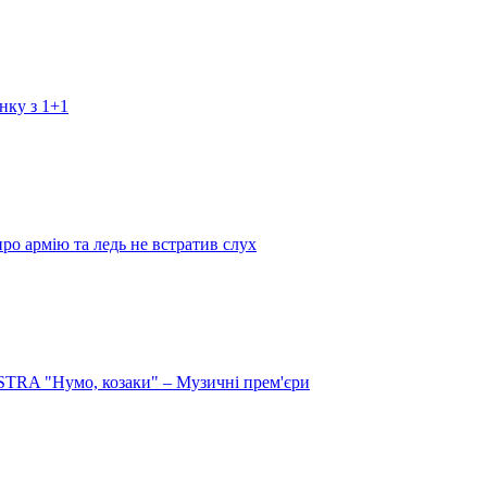
нку з 1+1
про армію та ледь не встратив слух
RA "Нумо, козаки" – Музичні прем'єри