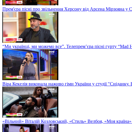
Прем'єра пісні про звільнення Херсону від Арсена Мірзояна у 
“Ми українці, ми можемо все”. Телепрем’єра пісні гурту “Mad H
Віра Кекелія виконала наживо гімн України у студії "Сніданку.
«Вільний» Віталій Козловський, «Стиль» Велбоя, «Моя країна