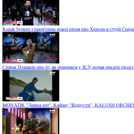
Kozak System з прем'єрою нової пісня про Херсон в студії Сніда
Співак Пташкін про те, як опинився у ЗСУ, почав писати пісні 
MONATIK "Дивна ніч", Kadnay "Відпусти", KALUSH ORCHEST