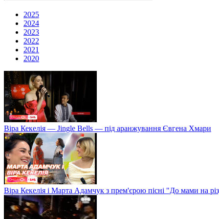
2025
2024
2023
2022
2021
2020
Віра Кекелія — Jingle Bells — під аранжування Євгена Хмари
Віра Кекелія і Марта Адамчук з прем'єрою пісні "До мами на рі