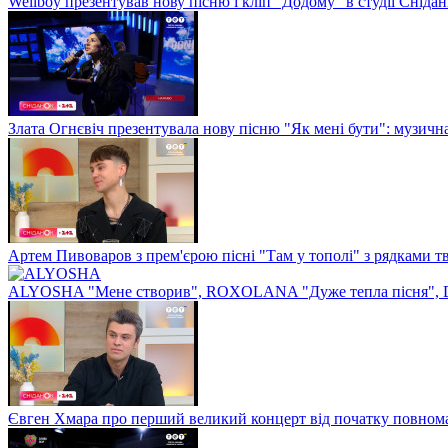
Wellboy презентував нову пісню і кліп "Додому" в студії Сніда
Злата Огнєвіч презентувала нову пісню "Як мені бути": музичн
Артем Пивоваров з прем'єрою пісні "Там у тополі" з рядками 
ALYOSHA "Мене створив", ROXOLANA "Дуже тепла пісня", 
Євген Хмара про перший великий концерт від початку повнома