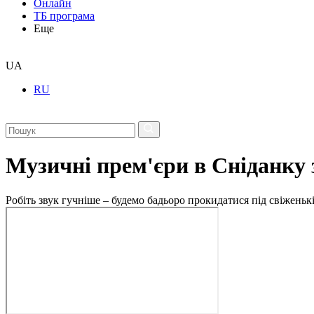
Онлайн
ТБ програма
Еще
UA
RU
Музичні прем'єри в Сніданку 
Робіть звук гучніше – будемо бадьоро прокидатися під свіженькі