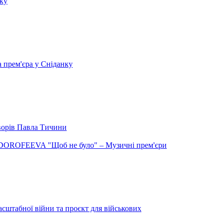
нку
а прем'єра у Сніданку
творів Павла Тичини
DOROFEEVA "Щоб не було" – Музичні прем'єри
сштабної війни та проєкт для військових