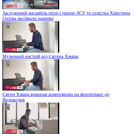
Заслужений ансамбль пісні і танцю ЗСУ та солістка Христина
Охітва заспівали наживо
Музичний настрій від Євгена Хмари
Євген Хмара виконав композицію на фортепіано до
Великодня