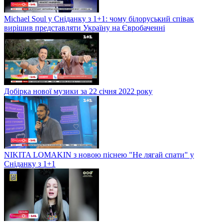
Michael Soul у Сніданку з 1+1: чому білоруський співак
вирішив представляти Україну на Євробаченні
Добірка нової музики за 22 січня 2022 року
NIKITA LOMAKIN з новою піснею "Не лягай спати" у
Сніданку з 1+1