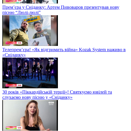
Прем’єра у Сніданку: Артем Пивоваров презентував нову
пісню “Люлі-люлі”
Телепрем’єра! «Як відгримить війна» Kozak System наживо в
«Сніданку»
30 років «Піккардійській терції»! Святкуємо ювілей та
слухаємо нову пісню у «Сніданку»