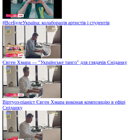
#ВсеБудеУкраїна: колаборація артистів і студентів
Євген Хмара — "Українське танго" для глядачів Сніданку
Віртуоз-піаніст Євген Хмара виконав композицію в ефірі
Сніданку