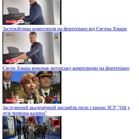
Заспокійлива композиція на фортепіано від Євгена Хмари
Євген Хмара виконав авторську композицію на фортепіано
Заслужений академічний ансамбль пісні і танцю ЗСУ "Ой у
лузі червона калина"