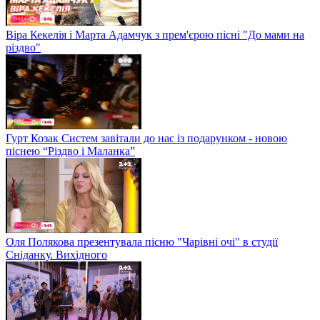
Віра Кекелія і Марта Адамчук з прем'єрою пісні "До мами на
різдво"
Гурт Козак Систем завітали до нас із подарунком - новою
піснею “Різдво і Маланка”
Оля Полякова презентувала пісню "Чарівні очі" в студії
Сніданку. Вихідного