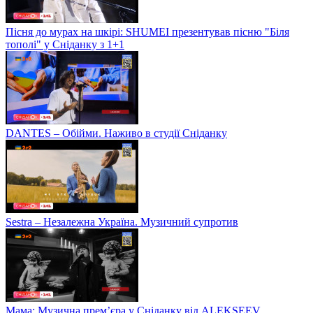
Пісня до мурах на шкірі: SHUMEI презентував пісню "Біля
тополі" у Сніданку з 1+1
DANTES – Обійми. Наживо в студії Сніданку
Sestra – Незалежна Україна. Музичний супротив
Мама: Музична прем’єра у Сніданку від ALEKSEEV