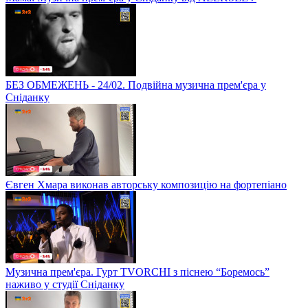
БЕЗ ОБМЕЖЕНЬ - 24/02. Подвійна музична прем'єра у
Сніданку
Євген Хмара виконав авторську композицію на фортепіано
Музична прем'єра. Гурт TVORCHI з піснею “Боремось”
наживо у студії Сніданку