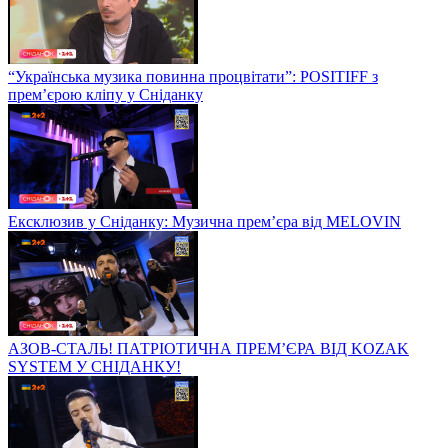
“Українська музика повинна процвітати”: POSITIFF з
прем’єрою кліпу у Сніданку
Ексклюзив у Сніданку: Музична прем’єра від MELOVIN
АЗОВ-СТАЛЬ! ПАТРІОТИЧНА ПРЕМ’ЄРА ВІД KOZAK
SYSTEM У СНІДАНКУ!