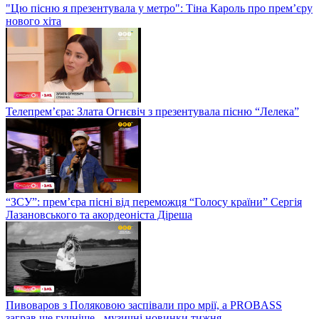
"Цю пісню я презентувала у метро": Тіна Кароль про прем’єру
нового хіта
Телепрем’єра: Злата Огнєвіч з презентувала пісню “Лелека”
“ЗСУ”: прем’єра пісні від переможця “Голосу країни” Сергія
Лазановського та акордеоніста Діреша
Пивоваров з Поляковою заспівали про мрії, а PROBASS
заграв ще гучніше - музичні новинки тижня