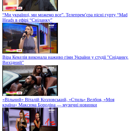
“Ми українці, ми можемо все”. Телепрем’єра пісні гурту “Mad
Heads в ефірі “Сніданку”
Віра Кекелія виконала наживо гімн України у студії "Сніданку.
Вихідний"
«Вільний» Віталій Козловський, «Стиль» Велбоя, «Моя
країна» Максима Бородіна — музичні новинки