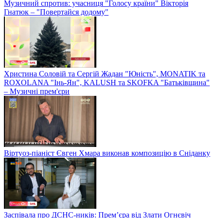
Музичний спротив: учасниця "Голосу країни" Вікторія
Гнатюк – "Повертайся додому"
Христина Соловій та Сергій Жадан "Юність", MONATIK та
ROXOLANA "Інь-Ян", KALUSH та SKOFKA "Батьківщина"
– Музичні прем'єри
Віртуоз-піаніст Євген Хмара виконав композицію в Сніданку
Заспівала про ДСНС-ників: Прем’єра від Злати Огнєвіч