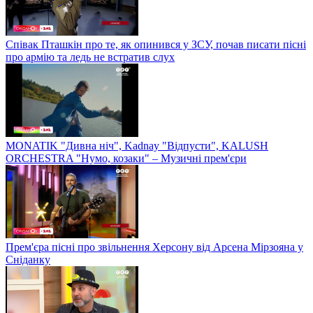
Співак Пташкін про те, як опинився у ЗСУ, почав писати пісні
про армію та ледь не встратив слух
MONATIK "Дивна ніч", Kadnay "Відпусти", KALUSH
ORCHESTRA "Нумо, козаки" – Музичні прем'єри
Прем'єра пісні про звільнення Херсону від Арсена Мірзояна у
Сніданку