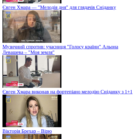
Євген Хмара — "Мелодія дня" для глядачів Сніданку
Музичний спротив: учасниця "Голосу країни" Альона
Левашева – "Моя земля"
Євген Хмара виконав на фортепіано мелодію Сніданку з 1+1
Вікторія Брехар – Вірю