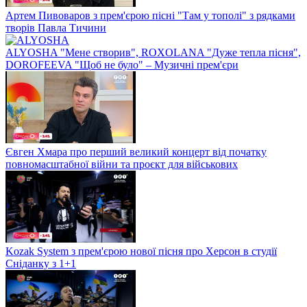
Артем Пивоваров з прем'єрою пісні "Там у тополі" з рядками
творів Павла Тичини
ALYOSHA "Мене створив", ROXOLANA "Дуже тепла пісня",
DOROFEEVA "Щоб не було" – Музичні прем'єри
Євген Хмара про перший великий концерт від початку
повномасштабної війни та проєкт для військових
Kozak System з прем'єрою нової пісня про Херсон в студії
Сніданку з 1+1