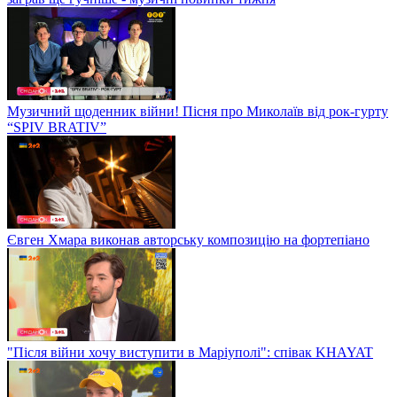
Музичний щоденник війни! Пісня про Миколаїв від рок-гурту
“SPIV BRATIV”
Євген Хмара виконав авторську композицію на фортепіано
"Після війни хочу виступити в Маріуполі": співак KHAYAT