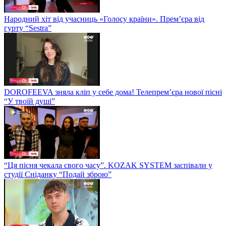
Народний хіт від учасниць «Голосу країни». Прем’єра від
гурту “Sestra”
DOROFEEVA зняла кліп у себе дома! Телепрем’єра нової пісні
“У твоїй душі”
“Ця пісня чекала свого часу”. KOZAK SYSTEM заспівали у
студії Сніданку “Подай зброю”