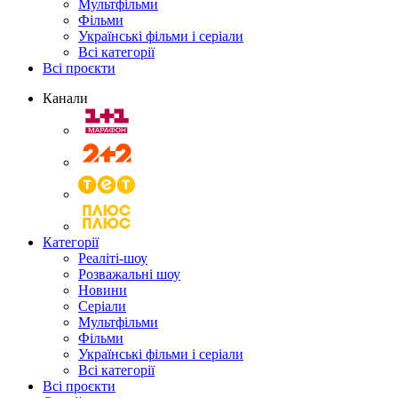
Мультфільми
Фільми
Українські фільми і серіали
Всі категорії
Всі проєкти
Канали
Категорії
Реаліті-шоу
Розважальні шоу
Новини
Серіали
Мультфільми
Фільми
Українські фільми і серіали
Всі категорії
Всі проєкти