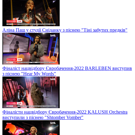
Аліна Паш у студії Сніданку з піснею "Тіні забутих предків"
Фіналіст нацвідбору Євробачення-2022 BARLEBEN виступив
з піснею "Hear My Words"
Фіналісти нацвідбору Євробачення-2022 KALUSH Orchestra
виступили з піснею "Shtomber Vomber"