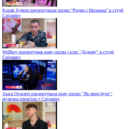
Kozak System презентували пісню “Різдво і Маланка” в студії
Сніданку
Wellboy презентував нову пісню і кліп "Додому" в студії
Сніданку
Злата Огнєвіч презентувала нову пісню "Як мені бути":
музична прем'єра у Сніданку