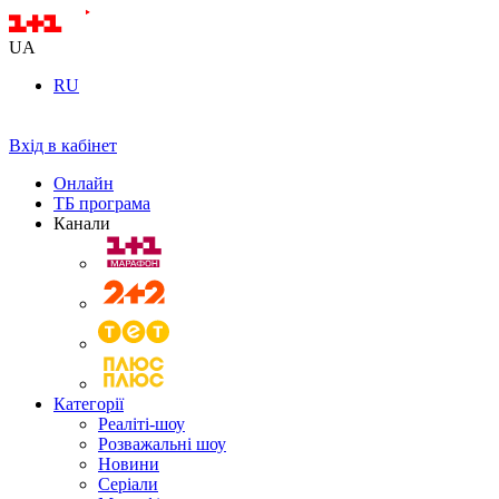
UA
RU
Вхід в кабінет
Онлайн
ТБ програма
Канали
Категорії
Реаліті-шоу
Розважальні шоу
Новини
Серіали