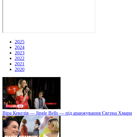
2025
2024
2023
2022
2021
2020
Віра Кекелія — Jingle Bells — під аранжування Євгена Хмари