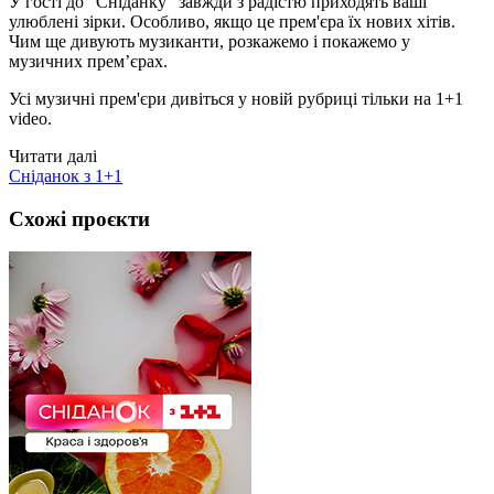
У гості до "Сніданку" завжди з радістю приходять ваші
улюблені зірки. Особливо, якщо це прем'єра їх нових хітів.
Чим ще дивують музиканти, розкажемо і покажемо у
музичних прем’єрах.
Усі музичні прем'єри дивіться у новій рубриці тільки на 1+1
video.
Читати далі
Сніданок з 1+1
Схожі проєкти