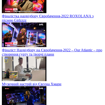
Фіналістка нацвідбору Євробачення-2022 ROXOLANA з
піснею Girlzzzz
Фіналіст Нацвідбору на Євробачення-2022 – Our Atlantic – про
створення гурту та творчі плани
Музичний настрій від Євгена Хмари