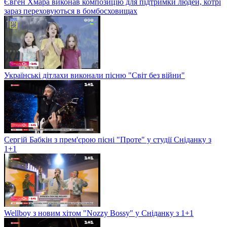
Євген Хмара виконав композицію для підтримки людей, котрі
зараз переховуються в бомбосховищах
Українські дітлахи виконали пісню "Світ без війни"
Сергій Бабкін з прем'єрою пісні "Проте" у студії Сніданку з
1+1
Wellboy з новим хітом "Nozzy Bossy" у Сніданку з 1+1