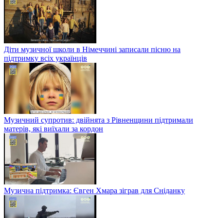
Діти музичної школи в Німеччині записали пісню на
підтримку всіх українців
Музичний супротив: двійнята з Рівненщини підтримали
матерів, які виїхали за кордон
Музична підтримка: Євген Хмара зіграв для Сніданку