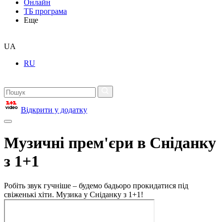
Онлайн
ТБ програма
Еще
UA
RU
Відкрити у додатку
Музичні прем'єри в Сніданку
з 1+1
Робіть звук гучніше – будемо бадьоро прокидатися під
свіженькі хіти. Музика у Сніданку з 1+1!