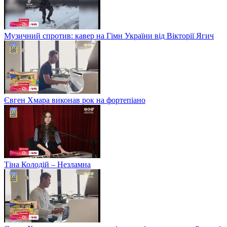
Музичний спротив: кавер на Гімн України від Вікторії Ягич
Євген Хмара виконав рок на фортепіано
Тіна Колодій – Незламна