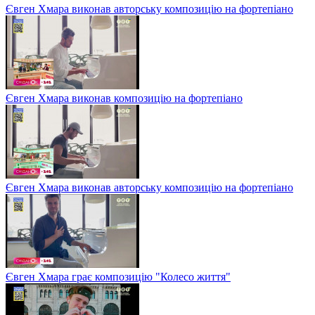
Євген Хмара виконав авторську композицію на фортепіано
Євген Хмара виконав композицію на фортепіано
Євген Хмара виконав авторську композицію на фортепіано
Євген Хмара грає композицію "Колесо життя"