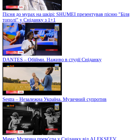
Пісня до мурах на шкірі: SHUMEI презентував пісню "Біля
тополі" у Сніданку з 1+1
DANTES – Обійми. Наживо в студії Сніданку
Sestra – Незалежна Україна. Музичний супротив
Мама: Музична прем’єра у Сніданку від ALEKSEEV