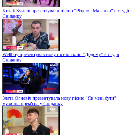
Kozak System презентували пісню “Різдво і Маланка” в студії
Сніданку
Wellboy презентував нову пісню і кліп "Додому" в студії
Сніданку
Злата Огнєвіч презентувала нову пісню "Як мені бути":
музична прем'єра у Сніданку