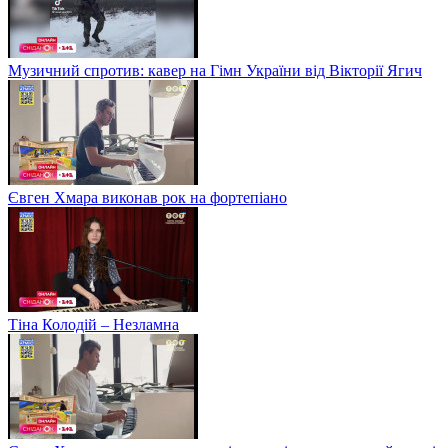
Музичний спротив: кавер на Гімн України від Вікторії Ягич
Євген Хмара виконав рок на фортепіано
Тіна Колодій – Незламна