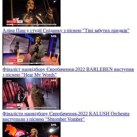
Аліна Паш у студії Сніданку з піснею "Тіні забутих предків"
Фіналіст нацвідбору Євробачення-2022 BARLEBEN виступив
з піснею "Hear My Words"
Фіналісти нацвідбору Євробачення-2022 KALUSH Orchestra
виступили з піснею "Shtomber Vomber"