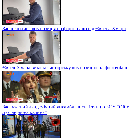
Заспокійлива композиція на фортепіано від Євгена Хмари
Євген Хмара виконав авторську композицію на фортепіано
Заслужений академічний ансамбль пісні і танцю ЗСУ "Ой у
лузі червона калина"