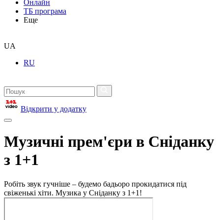
Онлайн
ТБ програма
Еще
UA
RU
Відкрити у додатку
Музичні прем'єри в Сніданку
з 1+1
Робіть звук гучніше – будемо бадьоро прокидатися під
свіженькі хіти. Музика у Сніданку з 1+1!