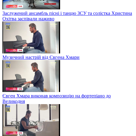
Заслужений ансамбль пісні і танцю ЗСУ та солістка Христина
Охітва заспівали наживо
Музичний настрій від Євгена Хмари
Євген Хмара виконав композицію на фортепіано до
Великодня