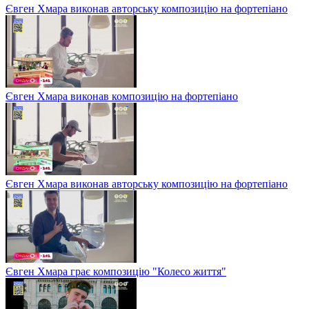
Євген Хмара виконав авторську композицію на фортепіано
Євген Хмара виконав композицію на фортепіано
Євген Хмара виконав авторську композицію на фортепіано
Євген Хмара грає композицію "Колесо життя"