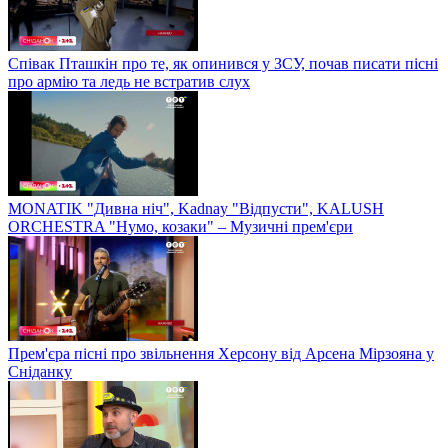
Співак Пташкін про те, як опинився у ЗСУ, почав писати пісні
про армію та ледь не встратив слух
MONATIK "Дивна ніч", Kadnay "Відпусти", KALUSH
ORCHESTRA "Нумо, козаки" – Музичні прем'єри
Прем'єра пісні про звільнення Херсону від Арсена Мірзояна у
Сніданку