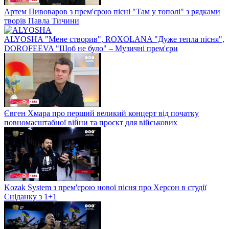
Артем Пивоваров з прем'єрою пісні "Там у тополі" з рядками
творів Павла Тичини
ALYOSHA "Мене створив", ROXOLANA "Дуже тепла пісня",
DOROFEEVA "Щоб не було" – Музичні прем'єри
Євген Хмара про перший великий концерт від початку
повномасштабної війни та проєкт для військових
Kozak System з прем'єрою нової пісня про Херсон в студії
Сніданку з 1+1