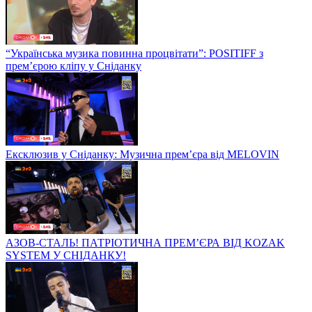
“Українська музика повинна процвітати”: POSITIFF з
прем’єрою кліпу у Сніданку
Ексклюзив у Сніданку: Музична прем’єра від MELOVIN
АЗОВ-СТАЛЬ! ПАТРІОТИЧНА ПРЕМ’ЄРА ВІД KOZAK
SYSTEM У СНІДАНКУ!