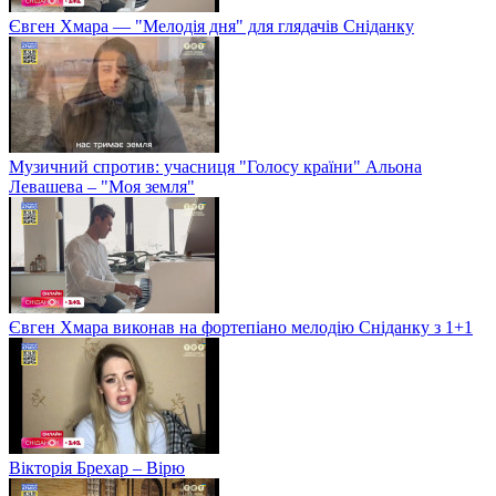
Євген Хмара — "Мелодія дня" для глядачів Сніданку
Музичний спротив: учасниця "Голосу країни" Альона
Левашева – "Моя земля"
Євген Хмара виконав на фортепіано мелодію Сніданку з 1+1
Вікторія Брехар – Вірю