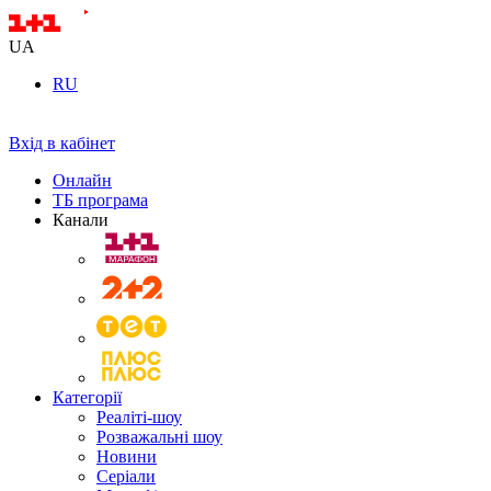
UA
RU
Вхід в кабінет
Онлайн
ТБ програма
Канали
Категорії
Реаліті-шоу
Розважальні шоу
Новини
Серіали