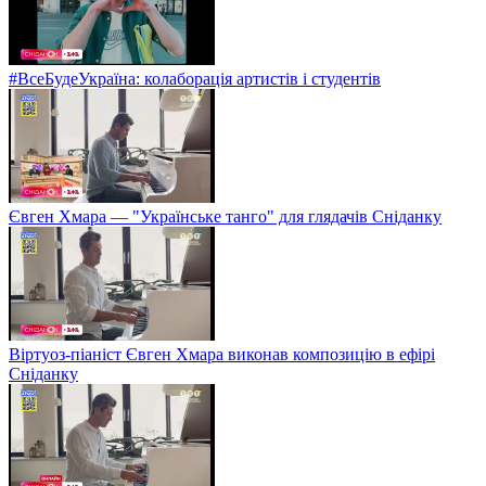
#ВсеБудеУкраїна: колаборація артистів і студентів
Євген Хмара — "Українське танго" для глядачів Сніданку
Віртуоз-піаніст Євген Хмара виконав композицію в ефірі
Сніданку