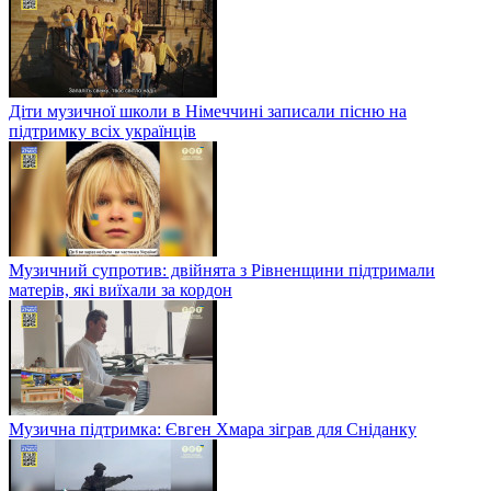
Діти музичної школи в Німеччині записали пісню на
підтримку всіх українців
Музичний супротив: двійнята з Рівненщини підтримали
матерів, які виїхали за кордон
Музична підтримка: Євген Хмара зіграв для Сніданку