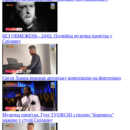
БЕЗ ОБМЕЖЕНЬ - 24/02. Подвійна музична прем'єра у
Сніданку
Євген Хмара виконав авторську композицію на фортепіано
Музична прем'єра. Гурт TVORCHI з піснею “Боремось”
наживо у студії Сніданку