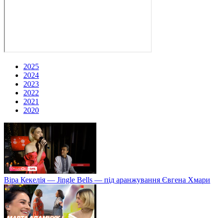
2025
2024
2023
2022
2021
2020
Віра Кекелія — Jingle Bells — під аранжування Євгена Хмари