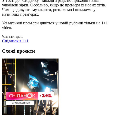
У гості до "Сніданку" завжди з радістю приходять ваші
улюблені зірки. Особливо, якщо це прем'єра їх нових хітів.
Чим ще дивують музиканти, розкажемо і покажемо у
музичних прем’єрах.
Усі музичні прем'єри дивіться у новій рубриці тільки на 1+1
video.
Читати далі
Сніданок з 1+1
Схожі проєкти