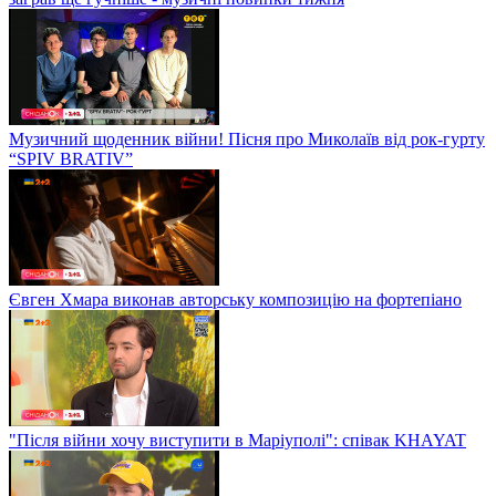
Музичний щоденник війни! Пісня про Миколаїв від рок-гурту
“SPIV BRATIV”
Євген Хмара виконав авторську композицію на фортепіано
"Після війни хочу виступити в Маріуполі": співак KHAYAT