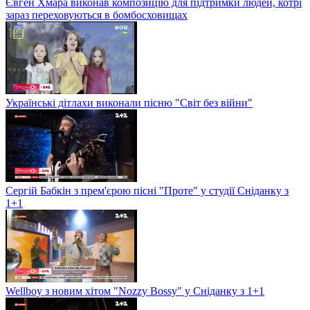
Євген Хмара виконав композицію для підтримки людей, котрі
зараз переховуються в бомбосховищах
Українські дітлахи виконали пісню "Світ без війни"
Сергій Бабкін з прем'єрою пісні "Проте" у студії Сніданку з
1+1
Wellboy з новим хітом "Nozzy Bossy" у Сніданку з 1+1