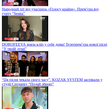
Народний хіт від учасниць «Голосу країни». Прем’єра від
гурту “Sestra”
DOROFEEVA зняла кліп у себе дома! Телепрем’єра нової пісні
“У твоїй душі”
“Ця пісня чекала свого часу”. KOZAK SYSTEM заспівали у
студії Сніданку “Подай зброю”