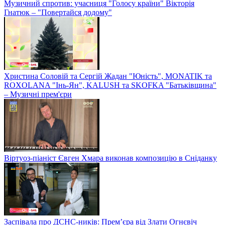
Музичний спротив: учасниця "Голосу країни" Вікторія
Гнатюк – "Повертайся додому"
Христина Соловій та Сергій Жадан "Юність", MONATIK та
ROXOLANA "Інь-Ян", KALUSH та SKOFKA "Батьківщина"
– Музичні прем'єри
Віртуоз-піаніст Євген Хмара виконав композицію в Сніданку
Заспівала про ДСНС-ників: Прем’єра від Злати Огнєвіч