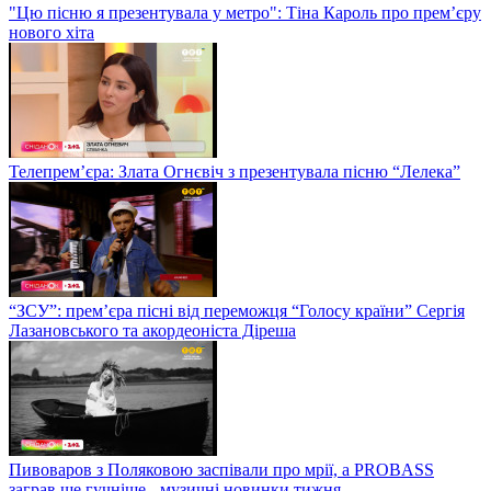
"Цю пісню я презентувала у метро": Тіна Кароль про прем’єру
нового хіта
Телепрем’єра: Злата Огнєвіч з презентувала пісню “Лелека”
“ЗСУ”: прем’єра пісні від переможця “Голосу країни” Сергія
Лазановського та акордеоніста Діреша
Пивоваров з Поляковою заспівали про мрії, а PROBASS
заграв ще гучніше - музичні новинки тижня