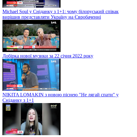
Michael Soul у Сніданку з 1+1: чому білоруський співак
вирішив представляти Україну на Євробаченні
Добірка нової музики за 22 січня 2022 року
NIKITA LOMAKIN з новою піснею "Не лягай спати" у
Сніданку з 1+1