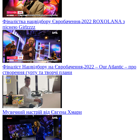
Фіналістка нацвідбору Євробачення-2022 ROXOLANA з
піснею Girlzzzz
Фіналіст Нацвідбору на Євробачення-2022 – Our Atlantic – про
створення гурту та творчі плани
Музичний настрій від Євгена Хмари