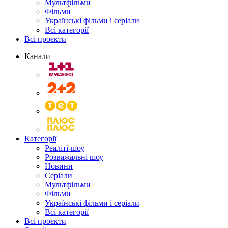
Мультфільми
Фільми
Українські фільми і серіали
Всі категорії
Всі проєкти
Канали
Категорії
Реаліті-шоу
Розважальні шоу
Новини
Серіали
Мультфільми
Фільми
Українські фільми і серіали
Всі категорії
Всі проєкти