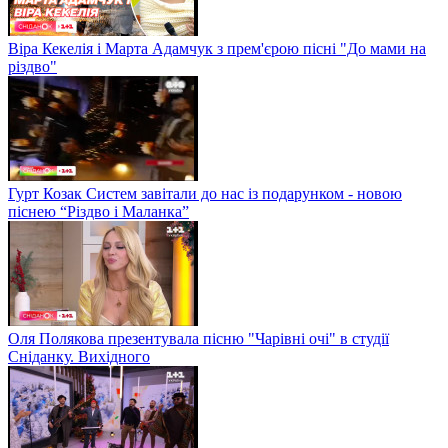
Віра Кекелія і Марта Адамчук з прем'єрою пісні "До мами на
різдво"
Гурт Козак Систем завітали до нас із подарунком - новою
піснею “Різдво і Маланка”
Оля Полякова презентувала пісню "Чарівні очі" в студії
Сніданку. Вихідного