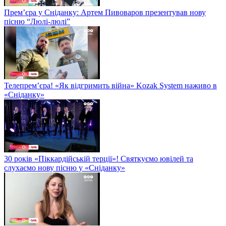
Прем’єра у Сніданку: Артем Пивоваров презентував нову
пісню “Люлі-люлі”
Телепрем’єра! «Як відгримить війна» Kozak System наживо в
«Сніданку»
30 років «Піккардійській терції»! Святкуємо ювілей та
слухаємо нову пісню у «Сніданку»