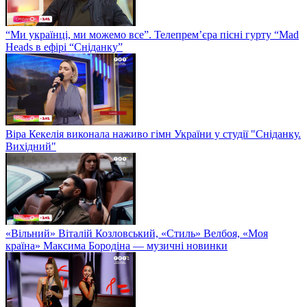
“Ми українці, ми можемо все”. Телепрем’єра пісні гурту “Mad
Heads в ефірі “Сніданку”
Віра Кекелія виконала наживо гімн України у студії "Сніданку.
Вихідний"
«Вільний» Віталій Козловський, «Стиль» Велбоя, «Моя
країна» Максима Бородіна — музичні новинки