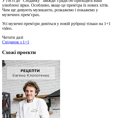
У гості до "Сніданку" завжди з радістю приходять ваші
улюблені зірки. Особливо, якщо це прем'єра їх нових хітів.
Чим ще дивують музиканти, розкажемо і покажемо у
музичних прем’єрах.
Усі музичні прем'єри дивіться у новій рубриці тільки на 1+1
video.
Читати далі
Сніданок з 1+1
Схожі проєкти