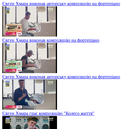
Євген Хмара виконав авторську композицію на фортепіано
Євген Хмара виконав композицію на фортепіано
Євген Хмара виконав авторську композицію на фортепіано
Євген Хмара грає композицію "Колесо життя"