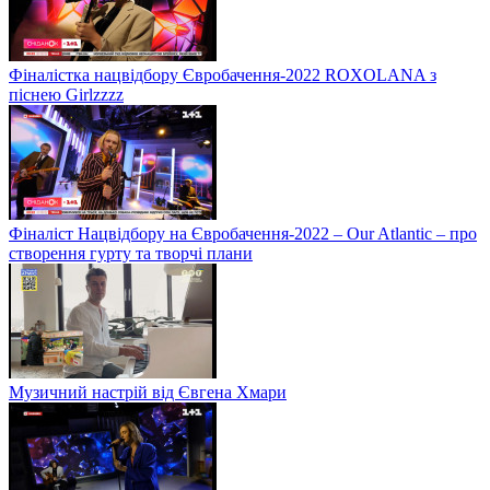
Фіналістка нацвідбору Євробачення-2022 ROXOLANA з
піснею Girlzzzz
Фіналіст Нацвідбору на Євробачення-2022 – Our Atlantic – про
створення гурту та творчі плани
Музичний настрій від Євгена Хмари