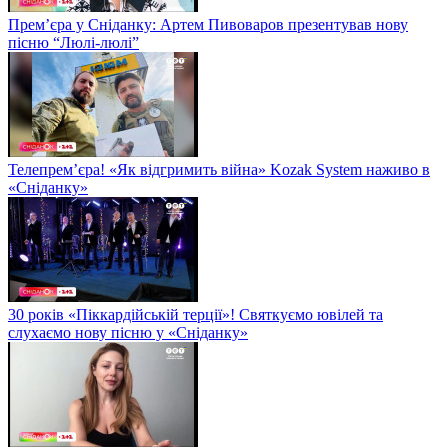
Прем’єра у Сніданку: Артем Пивоваров презентував нову
пісню “Люлі-люлі”
Телепрем’єра! «Як відгримить війна» Kozak System наживо в
«Сніданку»
30 років «Піккардійській терції»! Святкуємо ювілей та
слухаємо нову пісню у «Сніданку»