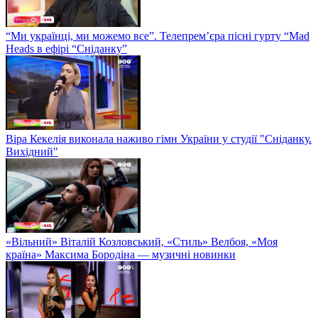
“Ми українці, ми можемо все”. Телепрем’єра пісні гурту “Mad
Heads в ефірі “Сніданку”
Віра Кекелія виконала наживо гімн України у студії "Сніданку.
Вихідний"
«Вільний» Віталій Козловський, «Стиль» Велбоя, «Моя
країна» Максима Бородіна — музичні новинки