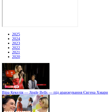
2025
2024
2023
2022
2021
2020
Віра Кекелія — Jingle Bells — під аранжування Євгена Хмари