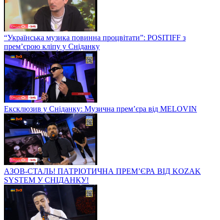
“Українська музика повинна процвітати”: POSITIFF з
прем’єрою кліпу у Сніданку
Ексклюзив у Сніданку: Музична прем’єра від MELOVIN
АЗОВ-СТАЛЬ! ПАТРІОТИЧНА ПРЕМ’ЄРА ВІД KOZAK
SYSTEM У СНІДАНКУ!