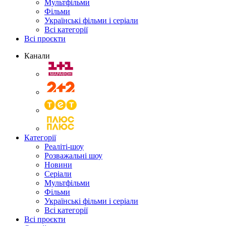
Мультфільми
Фільми
Українські фільми і серіали
Всі категорії
Всі проєкти
Канали
Категорії
Реаліті-шоу
Розважальні шоу
Новини
Серіали
Мультфільми
Фільми
Українські фільми і серіали
Всі категорії
Всі проєкти