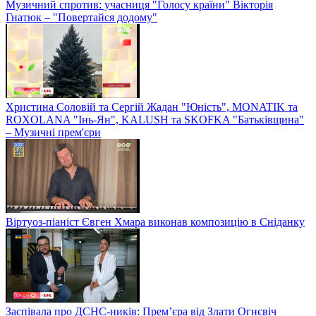
Музичний спротив: учасниця "Голосу країни" Вікторія
Гнатюк – "Повертайся додому"
Христина Соловій та Сергій Жадан "Юність", MONATIK та
ROXOLANA "Інь-Ян", KALUSH та SKOFKA "Батьківщина"
– Музичні прем'єри
Віртуоз-піаніст Євген Хмара виконав композицію в Сніданку
Заспівала про ДСНС-ників: Прем’єра від Злати Огнєвіч