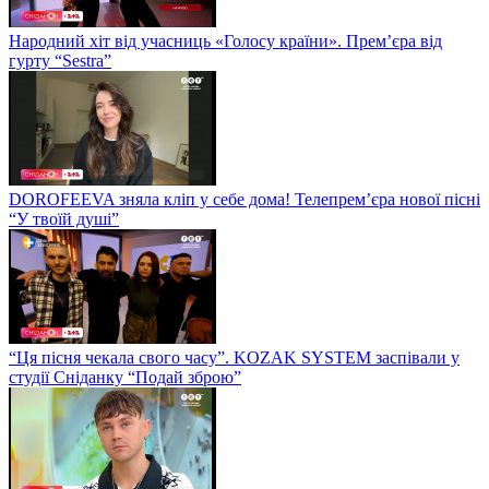
Народний хіт від учасниць «Голосу країни». Прем’єра від
гурту “Sestra”
DOROFEEVA зняла кліп у себе дома! Телепрем’єра нової пісні
“У твоїй душі”
“Ця пісня чекала свого часу”. KOZAK SYSTEM заспівали у
студії Сніданку “Подай зброю”