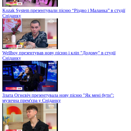
Kozak System презентували пісню “Різдво і Маланка” в студії
Сніданку
Wellboy презентував нову пісню і кліп "Додому" в студії
Сніданку
Злата Огнєвіч презентувала нову пісню "Як мені бути":
музична прем'єра у Сніданку