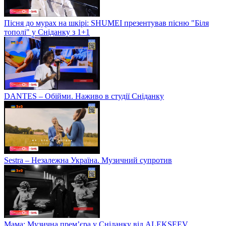
Пісня до мурах на шкірі: SHUMEI презентував пісню "Біля
тополі" у Сніданку з 1+1
DANTES – Обійми. Наживо в студії Сніданку
Sestra – Незалежна Україна. Музичний супротив
Мама: Музична прем’єра у Сніданку від ALEKSEEV