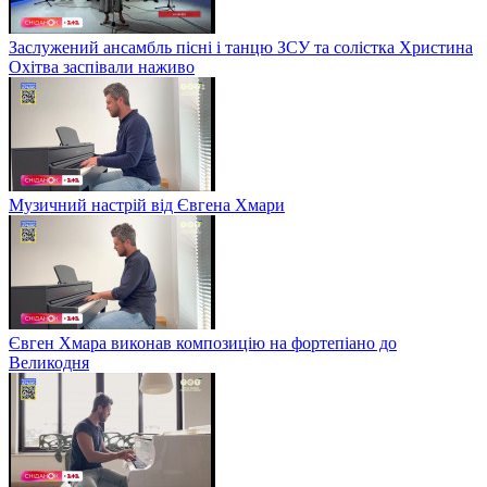
Заслужений ансамбль пісні і танцю ЗСУ та солістка Христина
Охітва заспівали наживо
Музичний настрій від Євгена Хмари
Євген Хмара виконав композицію на фортепіано до
Великодня