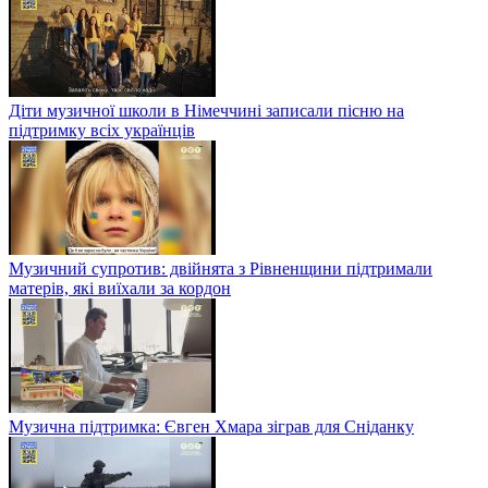
Діти музичної школи в Німеччині записали пісню на
підтримку всіх українців
Музичний супротив: двійнята з Рівненщини підтримали
матерів, які виїхали за кордон
Музична підтримка: Євген Хмара зіграв для Сніданку