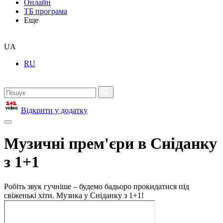
Онлайн
ТБ програма
Еще
UA
RU
Відкрити у додатку
Музичні прем'єри в Сніданку
з 1+1
Робіть звук гучніше – будемо бадьоро прокидатися під
свіженькі хіти. Музика у Сніданку з 1+1!