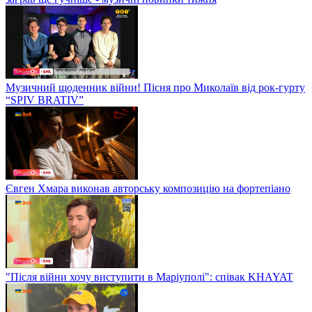
Музичний щоденник війни! Пісня про Миколаїв від рок-гурту
“SPIV BRATIV”
Євген Хмара виконав авторську композицію на фортепіано
"Після війни хочу виступити в Маріуполі": співак KHAYAT