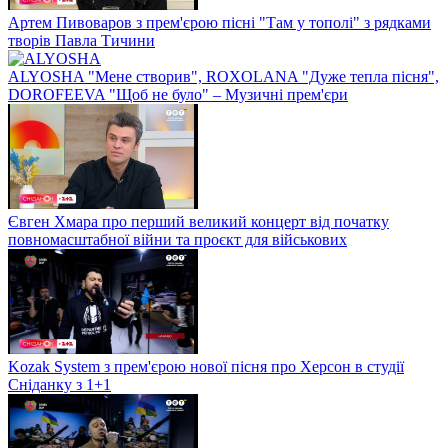
Артем Пивоваров з прем'єрою пісні "Там у тополі" з рядками
творів Павла Тичини
ALYOSHA "Мене створив", ROXOLANA "Дуже тепла пісня",
DOROFEEVA "Щоб не було" – Музичні прем'єри
Євген Хмара про перший великий концерт від початку
повномасштабної війни та проєкт для військових
Kozak System з прем'єрою нової пісня про Херсон в студії
Сніданку з 1+1