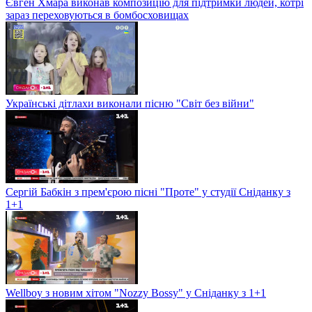
Євген Хмара виконав композицію для підтримки людей, котрі
зараз переховуються в бомбосховищах
Українські дітлахи виконали пісню "Світ без війни"
Сергій Бабкін з прем'єрою пісні "Проте" у студії Сніданку з
1+1
Wellboy з новим хітом "Nozzy Bossy" у Сніданку з 1+1