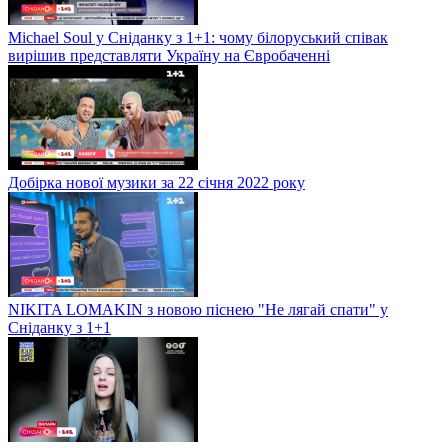
Michael Soul у Сніданку з 1+1: чому білоруський співак
вирішив представляти Україну на Євробаченні
Добірка нової музики за 22 січня 2022 року
NIKITA LOMAKIN з новою піснею "Не лягай спати" у
Сніданку з 1+1