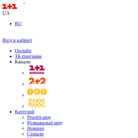
UA
RU
Вхід в кабінет
Онлайн
ТБ програма
Канали
Категорії
Реаліті-шоу
Розважальні шоу
Новини
Серіали