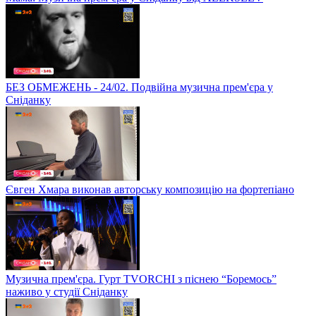
БЕЗ ОБМЕЖЕНЬ - 24/02. Подвійна музична прем'єра у
Сніданку
Євген Хмара виконав авторську композицію на фортепіано
Музична прем'єра. Гурт TVORCHI з піснею “Боремось”
наживо у студії Сніданку