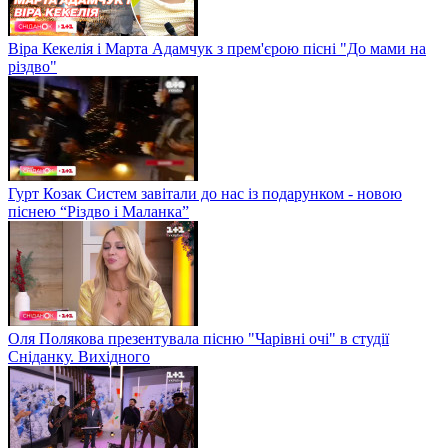
Віра Кекелія і Марта Адамчук з прем'єрою пісні "До мами на
різдво"
Гурт Козак Систем завітали до нас із подарунком - новою
піснею “Різдво і Маланка”
Оля Полякова презентувала пісню "Чарівні очі" в студії
Сніданку. Вихідного