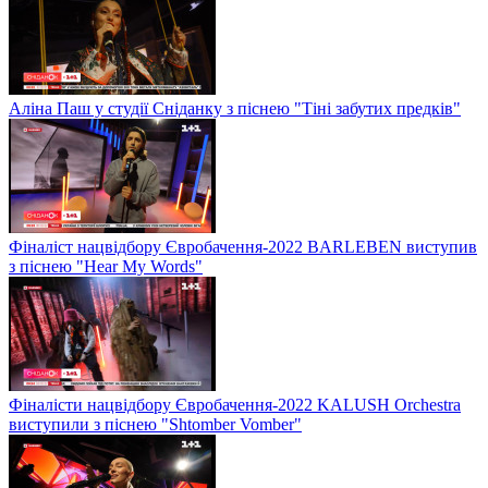
Аліна Паш у студії Сніданку з піснею "Тіні забутих предків"
Фіналіст нацвідбору Євробачення-2022 BARLEBEN виступив
з піснею "Hear My Words"
Фіналісти нацвідбору Євробачення-2022 KALUSH Orchestra
виступили з піснею "Shtomber Vomber"