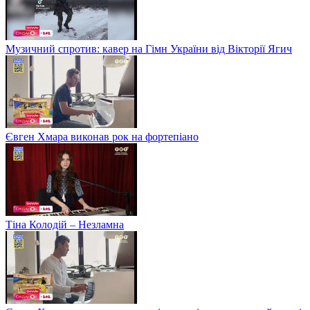
Музичний спротив: кавер на Гімн України від Вікторії Ягич
Євген Хмара виконав рок на фортепіано
Тіна Колодій – Незламна