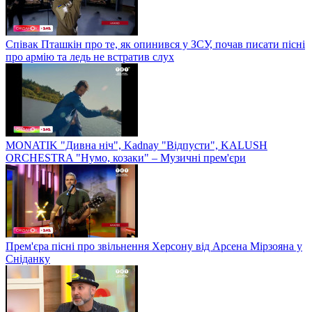
Співак Пташкін про те, як опинився у ЗСУ, почав писати пісні
про армію та ледь не встратив слух
MONATIK "Дивна ніч", Kadnay "Відпусти", KALUSH
ORCHESTRA "Нумо, козаки" – Музичні прем'єри
Прем'єра пісні про звільнення Херсону від Арсена Мірзояна у
Сніданку