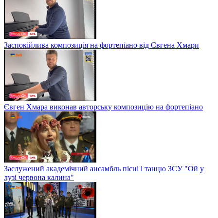
Заспокійлива композиція на фортепіано від Євгена Хмари
Євген Хмара виконав авторську композицію на фортепіано
Заслужений академічний ансамбль пісні і танцю ЗСУ "Ой у
лузі червона калина"