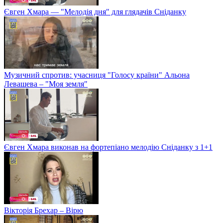
Євген Хмара — "Мелодія дня" для глядачів Сніданку
Музичний спротив: учасниця "Голосу країни" Альона
Левашева – "Моя земля"
Євген Хмара виконав на фортепіано мелодію Сніданку з 1+1
Вікторія Брехар – Вірю