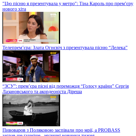
"Цю пісню я презентувала у метро": Тіна Кароль про прем’єру
нового хіта
Телепрем’єра: Злата Огнєвіч з презентувала пісню “Лелека”
“ЗСУ”: прем’єра пісні від переможця “Голосу країни” Сергія
Лазановського та акордеоніста Діреша
Пивоваров з Поляковою заспівали про мрії, а PROBASS
заграв ще гучніше - музичні новинки тижня