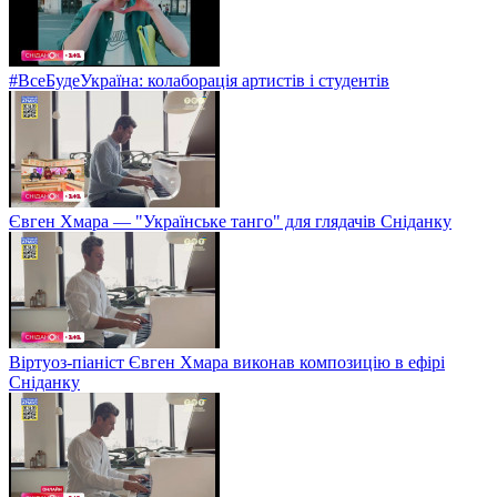
#ВсеБудеУкраїна: колаборація артистів і студентів
Євген Хмара — "Українське танго" для глядачів Сніданку
Віртуоз-піаніст Євген Хмара виконав композицію в ефірі
Сніданку