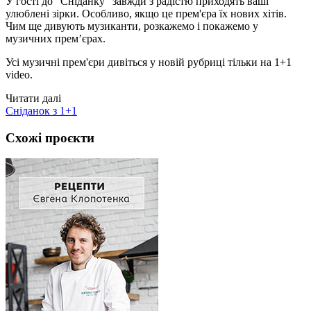
У гості до "Сніданку" завжди з радістю приходять ваші
улюблені зірки. Особливо, якщо це прем'єра їх нових хітів.
Чим ще дивують музиканти, розкажемо і покажемо у
музичних прем’єрах.
Усі музичні прем'єри дивіться у новій рубриці тільки на 1+1
video.
Читати далі
Сніданок з 1+1
Схожі проєкти