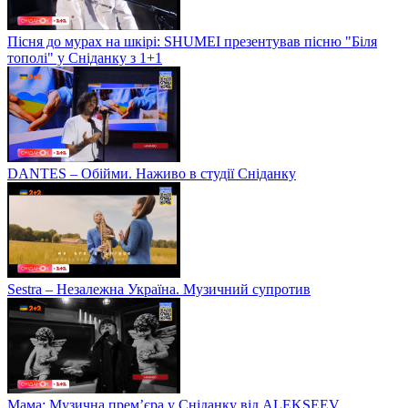
Пісня до мурах на шкірі: SHUMEI презентував пісню "Біля
тополі" у Сніданку з 1+1
DANTES – Обійми. Наживо в студії Сніданку
Sestra – Незалежна Україна. Музичний супротив
Мама: Музична прем’єра у Сніданку від ALEKSEEV