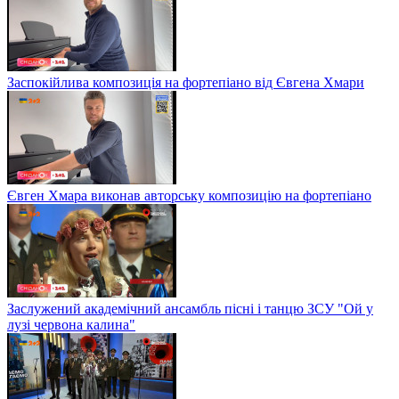
Заспокійлива композиція на фортепіано від Євгена Хмари
Євген Хмара виконав авторську композицію на фортепіано
Заслужений академічний ансамбль пісні і танцю ЗСУ "Ой у
лузі червона калина"