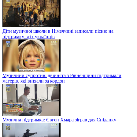
Діти музичної школи в Німеччині записали пісню на
підтримку всіх українців
Музичний супротив: двійнята з Рівненщини підтримали
матерів, які виїхали за кордон
Музична підтримка: Євген Хмара зіграв для Сніданку