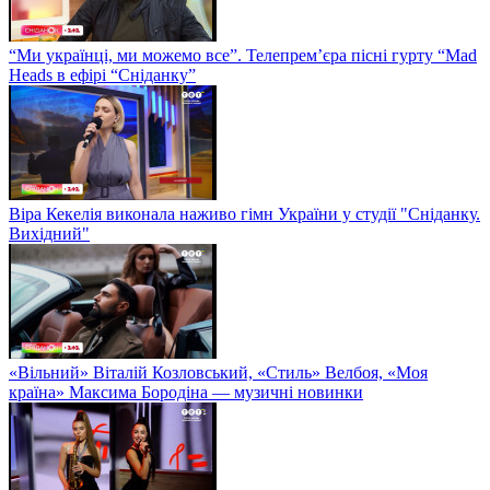
“Ми українці, ми можемо все”. Телепрем’єра пісні гурту “Mad
Heads в ефірі “Сніданку”
Віра Кекелія виконала наживо гімн України у студії "Сніданку.
Вихідний"
«Вільний» Віталій Козловський, «Стиль» Велбоя, «Моя
країна» Максима Бородіна — музичні новинки