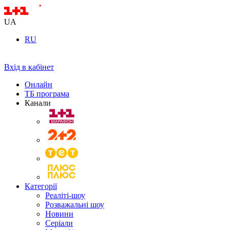
UA
RU
Вхід в кабінет
Онлайн
ТБ програма
Канали
Категорії
Реаліті-шоу
Розважальні шоу
Новини
Серіали