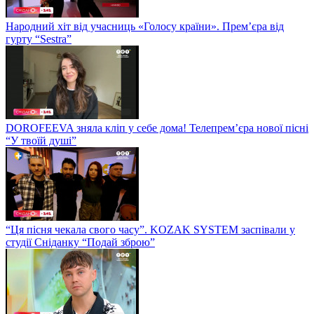
Народний хіт від учасниць «Голосу країни». Прем’єра від
гурту “Sestra”
DOROFEEVA зняла кліп у себе дома! Телепрем’єра нової пісні
“У твоїй душі”
“Ця пісня чекала свого часу”. KOZAK SYSTEM заспівали у
студії Сніданку “Подай зброю”