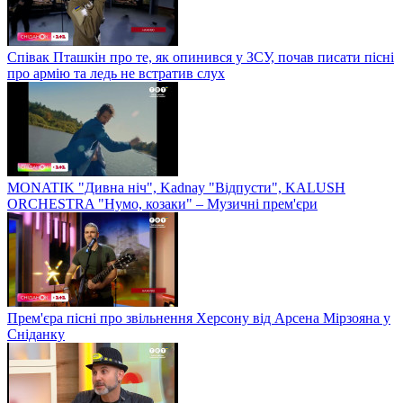
Співак Пташкін про те, як опинився у ЗСУ, почав писати пісні
про армію та ледь не встратив слух
MONATIK "Дивна ніч", Kadnay "Відпусти", KALUSH
ORCHESTRA "Нумо, козаки" – Музичні прем'єри
Прем'єра пісні про звільнення Херсону від Арсена Мірзояна у
Сніданку