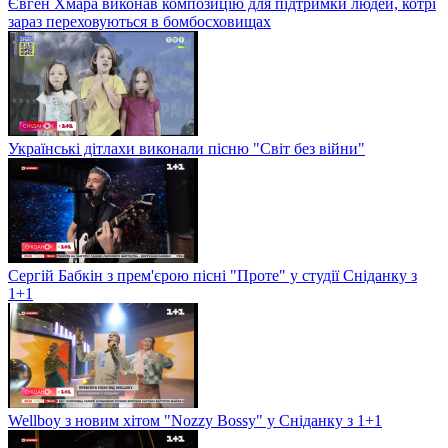
Євген Хмара виконав композицію для підтримки людей, котрі
зараз переховуються в бомбосховищах
Українські дітлахи виконали пісню "Світ без війни"
Сергій Бабкін з прем'єрою пісні "Проте" у студії Сніданку з
1+1
Wellboy з новим хітом "Nozzy Bossy" у Сніданку з 1+1