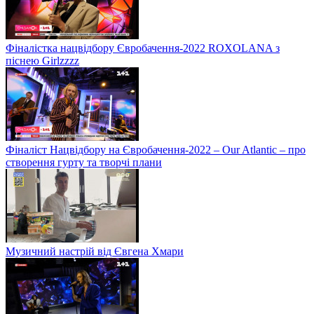
Фіналістка нацвідбору Євробачення-2022 ROXOLANA з
піснею Girlzzzz
Фіналіст Нацвідбору на Євробачення-2022 – Our Atlantic – про
створення гурту та творчі плани
Музичний настрій від Євгена Хмари