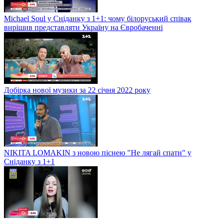
Michael Soul у Сніданку з 1+1: чому білоруський співак
вирішив представляти Україну на Євробаченні
Добірка нової музики за 22 січня 2022 року
NIKITA LOMAKIN з новою піснею "Не лягай спати" у
Сніданку з 1+1