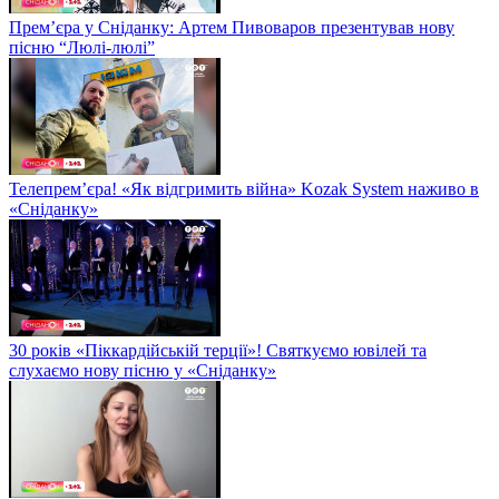
Прем’єра у Сніданку: Артем Пивоваров презентував нову
пісню “Люлі-люлі”
Телепрем’єра! «Як відгримить війна» Kozak System наживо в
«Сніданку»
30 років «Піккардійській терції»! Святкуємо ювілей та
слухаємо нову пісню у «Сніданку»