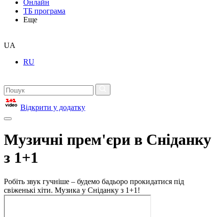
Онлайн
ТБ програма
Еще
UA
RU
Відкрити у додатку
Музичні прем'єри в Сніданку
з 1+1
Робіть звук гучніше – будемо бадьоро прокидатися під
свіженькі хіти. Музика у Сніданку з 1+1!