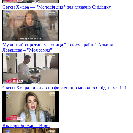
Євген Хмара — "Мелодія дня" для глядачів Сніданку
Музичний спротив: учасниця "Голосу країни" Альона
Левашева – "Моя земля"
Євген Хмара виконав на фортепіано мелодію Сніданку з 1+1
Вікторія Брехар – Вірю