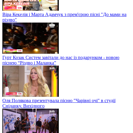
Віра Кекелія і Марта Адамчук з прем'єрою пісні "До мами на
різдво"
Гурт Козак Систем завітали до нас із подарунком - новою
піснею “Різдво і Маланка”
Оля Полякова презентувала пісню "Чарівні очі" в студії
Сніданку. Вихідного