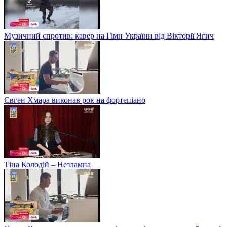
Музичний спротив: кавер на Гімн України від Вікторії Ягич
Євген Хмара виконав рок на фортепіано
Тіна Колодій – Незламна