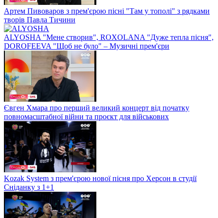
Артем Пивоваров з прем'єрою пісні "Там у тополі" з рядками
творів Павла Тичини
ALYOSHA "Мене створив", ROXOLANA "Дуже тепла пісня",
DOROFEEVA "Щоб не було" – Музичні прем'єри
Євген Хмара про перший великий концерт від початку
повномасштабної війни та проєкт для військових
Kozak System з прем'єрою нової пісня про Херсон в студії
Сніданку з 1+1