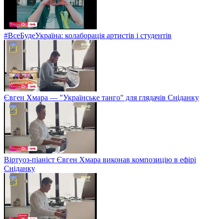
#ВсеБудеУкраїна: колаборація артистів і студентів
Євген Хмара — "Українське танго" для глядачів Сніданку
Віртуоз-піаніст Євген Хмара виконав композицію в ефірі
Сніданку