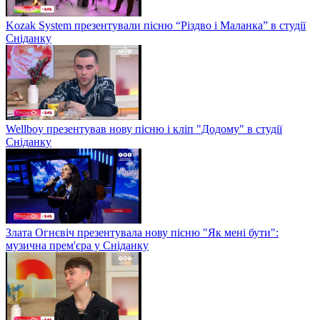
Kozak System презентували пісню “Різдво і Маланка” в студії
Сніданку
Wellboy презентував нову пісню і кліп "Додому" в студії
Сніданку
Злата Огнєвіч презентувала нову пісню "Як мені бути":
музична прем'єра у Сніданку