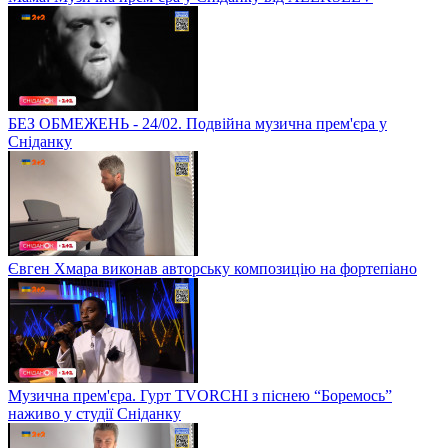
БЕЗ ОБМЕЖЕНЬ - 24/02. Подвійна музична прем'єра у
Сніданку
Євген Хмара виконав авторську композицію на фортепіано
Музична прем'єра. Гурт TVORCHI з піснею “Боремось”
наживо у студії Сніданку