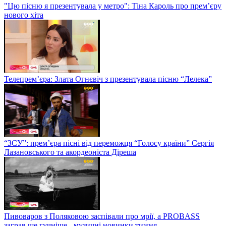
"Цю пісню я презентувала у метро": Тіна Кароль про прем’єру
нового хіта
Телепрем’єра: Злата Огнєвіч з презентувала пісню “Лелека”
“ЗСУ”: прем’єра пісні від переможця “Голосу країни” Сергія
Лазановського та акордеоніста Діреша
Пивоваров з Поляковою заспівали про мрії, а PROBASS
заграв ще гучніше - музичні новинки тижня