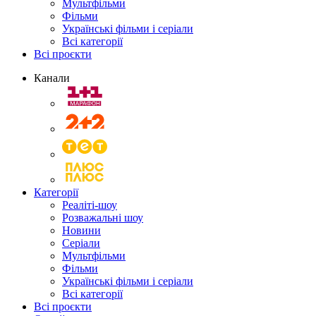
Мультфільми
Фільми
Українські фільми і серіали
Всі категорії
Всі проєкти
Канали
Категорії
Реаліті-шоу
Розважальні шоу
Новини
Серіали
Мультфільми
Фільми
Українські фільми і серіали
Всі категорії
Всі проєкти