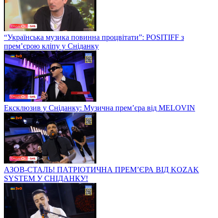
“Українська музика повинна процвітати”: POSITIFF з
прем’єрою кліпу у Сніданку
Ексклюзив у Сніданку: Музична прем’єра від MELOVIN
АЗОВ-СТАЛЬ! ПАТРІОТИЧНА ПРЕМ’ЄРА ВІД KOZAK
SYSTEM У СНІДАНКУ!