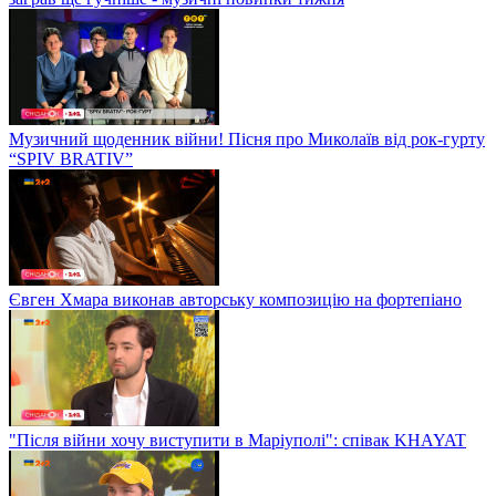
Музичний щоденник війни! Пісня про Миколаїв від рок-гурту
“SPIV BRATIV”
Євген Хмара виконав авторську композицію на фортепіано
"Після війни хочу виступити в Маріуполі": співак KHAYAT