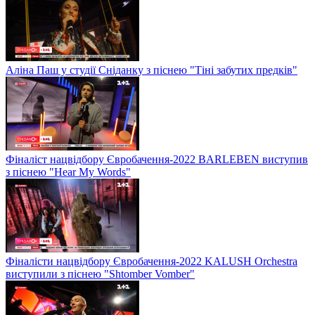
Аліна Паш у студії Сніданку з піснею "Тіні забутих предків"
Фіналіст нацвідбору Євробачення-2022 BARLEBEN виступив
з піснею "Hear My Words"
Фіналісти нацвідбору Євробачення-2022 KALUSH Orchestra
виступили з піснею "Shtomber Vomber"