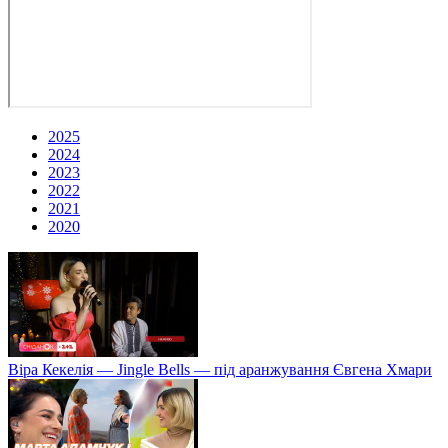
2025
2024
2023
2022
2021
2020
Віра Кекелія — Jingle Bells — під аранжування Євгена Хмари