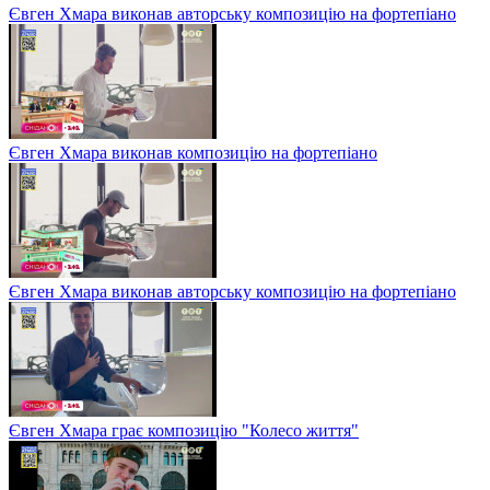
Євген Хмара виконав авторську композицію на фортепіано
Євген Хмара виконав композицію на фортепіано
Євген Хмара виконав авторську композицію на фортепіано
Євген Хмара грає композицію "Колесо життя"