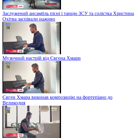
Заслужений ансамбль пісні і танцю ЗСУ та солістка Христина
Охітва заспівали наживо
Музичний настрій від Євгена Хмари
Євген Хмара виконав композицію на фортепіано до
Великодня