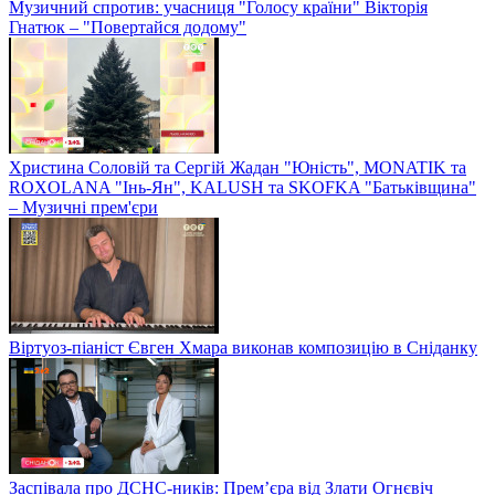
Музичний спротив: учасниця "Голосу країни" Вікторія
Гнатюк – "Повертайся додому"
Христина Соловій та Сергій Жадан "Юність", MONATIK та
ROXOLANA "Інь-Ян", KALUSH та SKOFKA "Батьківщина"
– Музичні прем'єри
Віртуоз-піаніст Євген Хмара виконав композицію в Сніданку
Заспівала про ДСНС-ників: Прем’єра від Злати Огнєвіч