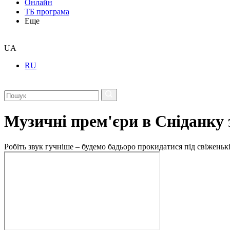
Онлайн
ТБ програма
Еще
UA
RU
Музичні прем'єри в Сніданку 
Робіть звук гучніше – будемо бадьоро прокидатися під свіженькі