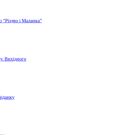
ю “Різдво і Маланка”
ку. Вихідного
ніданку