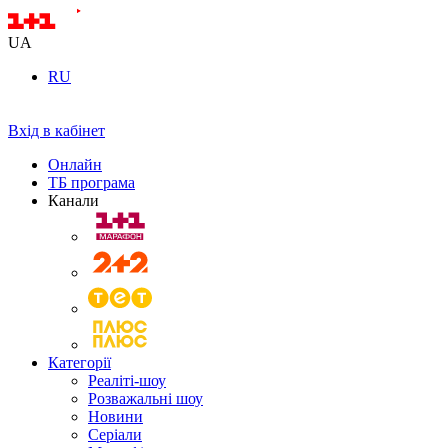
UA
RU
Вхід в кабінет
Онлайн
ТБ програма
Канали
Категорії
Реаліті-шоу
Розважальні шоу
Новини
Серіали