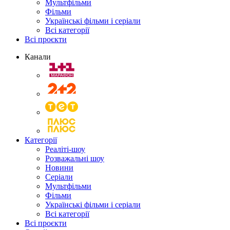
Мультфільми
Фільми
Українські фільми і серіали
Всі категорії
Всі проєкти
Канали
Категорії
Реаліті-шоу
Розважальні шоу
Новини
Серіали
Мультфільми
Фільми
Українські фільми і серіали
Всі категорії
Всі проєкти