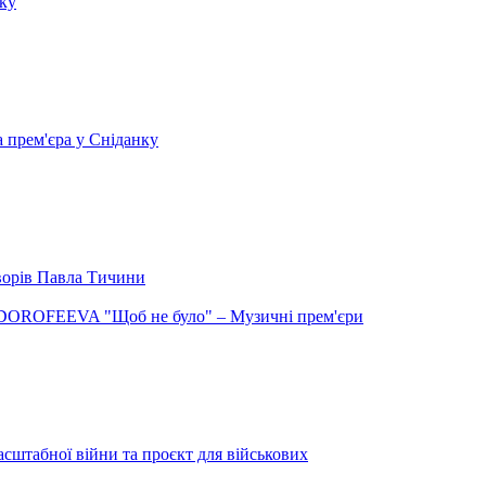
нку
а прем'єра у Сніданку
творів Павла Тичини
DOROFEEVA "Щоб не було" – Музичні прем'єри
сштабної війни та проєкт для військових