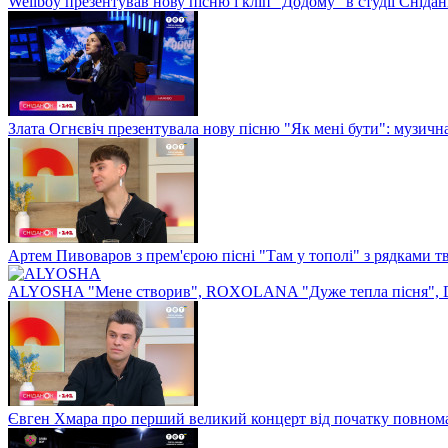
Wellboy презентував нову пісню і кліп "Додому" в студії Сніда
Злата Огнєвіч презентувала нову пісню "Як мені бути": музичн
Артем Пивоваров з прем'єрою пісні "Там у тополі" з рядками 
ALYOSHA "Мене створив", ROXOLANA "Дуже тепла пісня", 
Євген Хмара про перший великий концерт від початку повнома