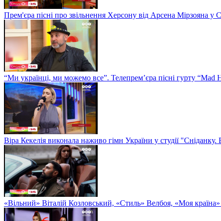
Прем'єра пісні про звільнення Херсону від Арсена Мірзояна у 
“Ми українці, ми можемо все”. Телепрем’єра пісні гурту “Mad H
Віра Кекелія виконала наживо гімн України у студії "Сніданку.
«Вільний» Віталій Козловський, «Стиль» Велбоя, «Моя країна