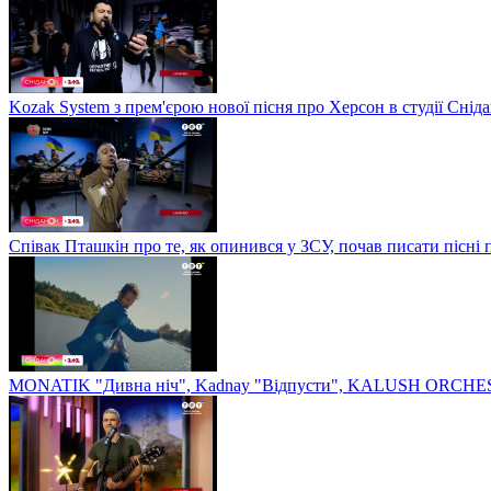
Kozak System з прем'єрою нової пісня про Херсон в студії Сніда
Співак Пташкін про те, як опинився у ЗСУ, почав писати пісні 
MONATIK "Дивна ніч", Kadnay "Відпусти", KALUSH ORCHEST