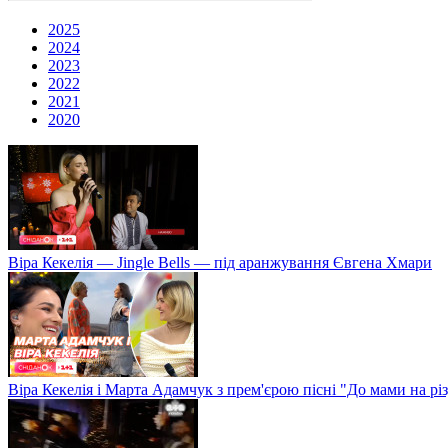
2025
2024
2023
2022
2021
2020
Віра Кекелія — Jingle Bells — під аранжування Євгена Хмари
Віра Кекелія і Марта Адамчук з прем'єрою пісні "До мами на рі