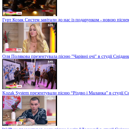
Гурт Козак Систем завітали до нас із подарунком - новою пісне
Оля Полякова презентувала пісню "Чарівні очі" в студії Снідан
Kozak System презентували пісню “Різдво і Маланка” в студії С