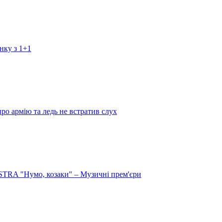
нку з 1+1
про армію та ледь не встратив слух
RA "Нумо, козаки" – Музичні прем'єри