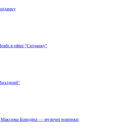
Сніданку
eads в ефірі “Сніданку”
 Вихідний"
» Максима Бородіна — музичні новинки