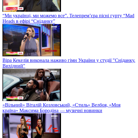
“Ми українці, ми можемо все”. Телепрем’єра пісні гурту “Mad
Heads в ефірі “Сніданку”
Віра Кекелія виконала наживо гімн України у студії "Сніданку.
Вихідний"
«Вільний» Віталій Козловський, «Стиль» Велбоя, «Моя
країна» Максима Бородіна — музичні новинки