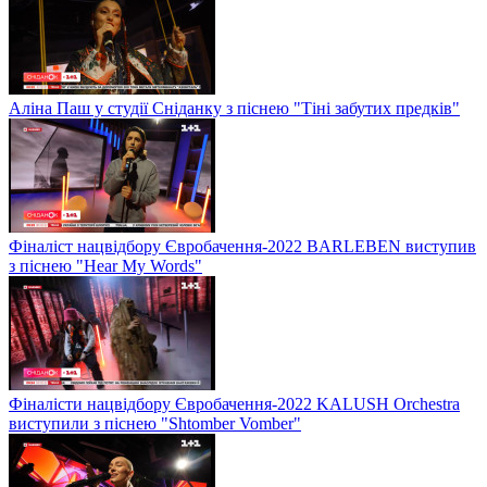
Аліна Паш у студії Сніданку з піснею "Тіні забутих предків"
Фіналіст нацвідбору Євробачення-2022 BARLEBEN виступив
з піснею "Hear My Words"
Фіналісти нацвідбору Євробачення-2022 KALUSH Orchestra
виступили з піснею "Shtomber Vomber"