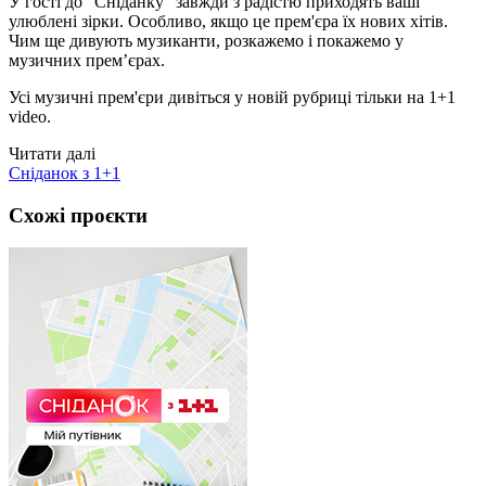
У гості до "Сніданку" завжди з радістю приходять ваші
улюблені зірки. Особливо, якщо це прем'єра їх нових хітів.
Чим ще дивують музиканти, розкажемо і покажемо у
музичних прем’єрах.
Усі музичні прем'єри дивіться у новій рубриці тільки на 1+1
video.
Читати далі
Сніданок з 1+1
Схожі проєкти