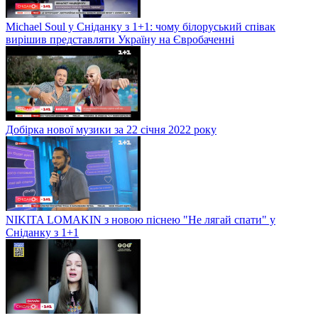
Michael Soul у Сніданку з 1+1: чому білоруський співак
вирішив представляти Україну на Євробаченні
Добірка нової музики за 22 січня 2022 року
NIKITA LOMAKIN з новою піснею "Не лягай спати" у
Сніданку з 1+1