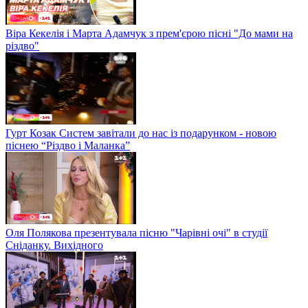
Віра Кекелія і Марта Адамчук з прем'єрою пісні "До мами на
різдво"
Гурт Козак Систем завітали до нас із подарунком - новою
піснею “Різдво і Маланка”
Оля Полякова презентувала пісню "Чарівні очі" в студії
Сніданку. Вихідного