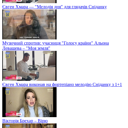
Євген Хмара — "Мелодія дня" для глядачів Сніданку
Музичний спротив: учасниця "Голосу країни" Альона
Левашева – "Моя земля"
Євген Хмара виконав на фортепіано мелодію Сніданку з 1+1
Вікторія Брехар – Вірю