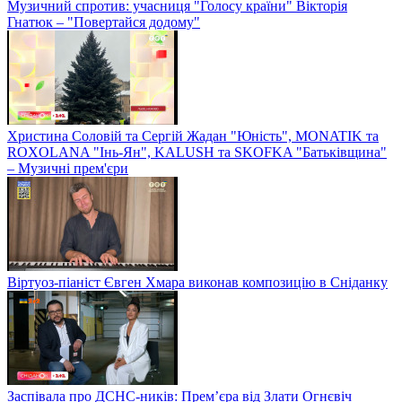
Музичний спротив: учасниця "Голосу країни" Вікторія
Гнатюк – "Повертайся додому"
Христина Соловій та Сергій Жадан "Юність", MONATIK та
ROXOLANA "Інь-Ян", KALUSH та SKOFKA "Батьківщина"
– Музичні прем'єри
Віртуоз-піаніст Євген Хмара виконав композицію в Сніданку
Заспівала про ДСНС-ників: Прем’єра від Злати Огнєвіч