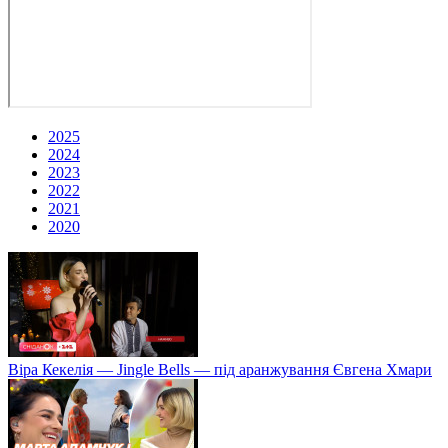
2025
2024
2023
2022
2021
2020
Віра Кекелія — Jingle Bells — під аранжування Євгена Хмари