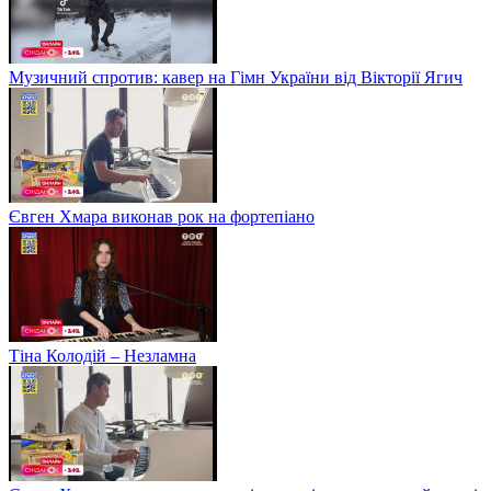
Музичний спротив: кавер на Гімн України від Вікторії Ягич
Євген Хмара виконав рок на фортепіано
Тіна Колодій – Незламна