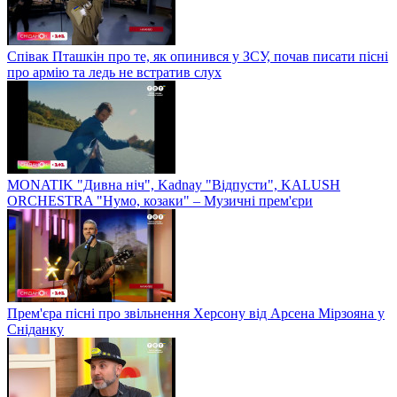
Співак Пташкін про те, як опинився у ЗСУ, почав писати пісні
про армію та ледь не встратив слух
MONATIK "Дивна ніч", Kadnay "Відпусти", KALUSH
ORCHESTRA "Нумо, козаки" – Музичні прем'єри
Прем'єра пісні про звільнення Херсону від Арсена Мірзояна у
Сніданку