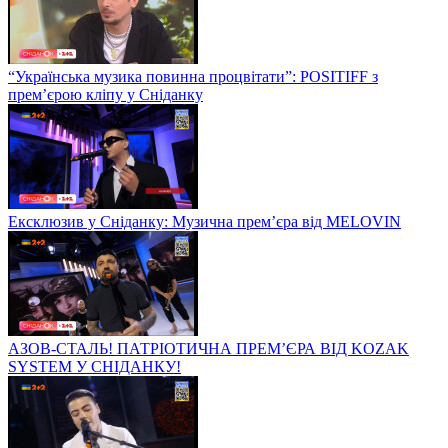
“Українська музика повинна процвітати”: POSITIFF з
прем’єрою кліпу у Сніданку
Ексклюзив у Сніданку: Музична прем’єра від MELOVIN
АЗОВ-СТАЛЬ! ПАТРІОТИЧНА ПРЕМ’ЄРА ВІД KOZAK
SYSTEM У СНІДАНКУ!