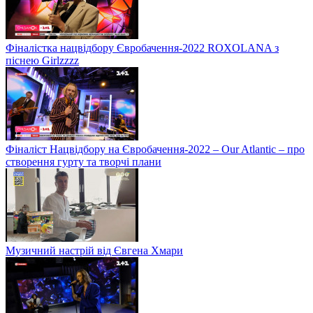
Фіналістка нацвідбору Євробачення-2022 ROXOLANA з
піснею Girlzzzz
Фіналіст Нацвідбору на Євробачення-2022 – Our Atlantic – про
створення гурту та творчі плани
Музичний настрій від Євгена Хмари