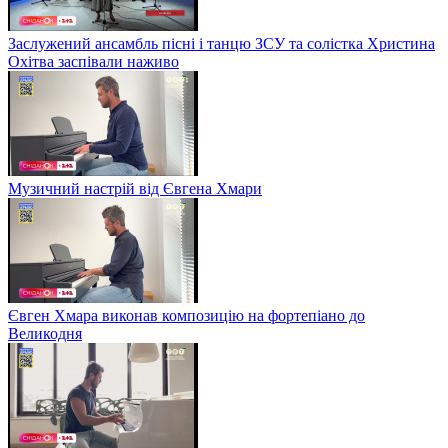
Заслужений ансамбль пісні і танцю ЗСУ та солістка Христина
Охітва заспівали наживо
Музичний настрій від Євгена Хмари
Євген Хмара виконав композицію на фортепіано до
Великодня