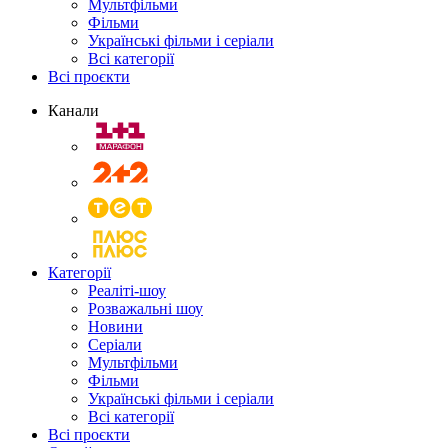
Мультфільми
Фільми
Українські фільми і серіали
Всі категорії
Всі проєкти
Канали
Категорії
Реаліті-шоу
Розважальні шоу
Новини
Серіали
Мультфільми
Фільми
Українські фільми і серіали
Всі категорії
Всі проєкти