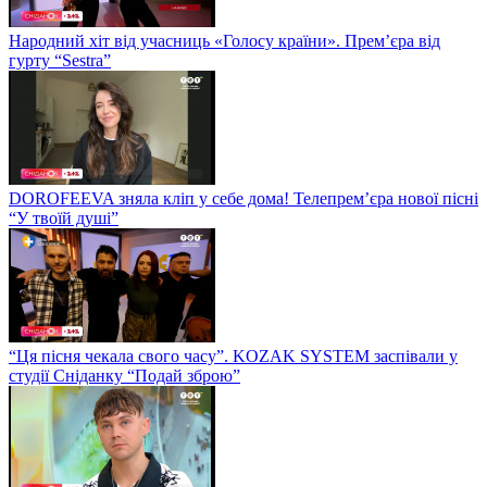
Народний хіт від учасниць «Голосу країни». Прем’єра від
гурту “Sestra”
DOROFEEVA зняла кліп у себе дома! Телепрем’єра нової пісні
“У твоїй душі”
“Ця пісня чекала свого часу”. KOZAK SYSTEM заспівали у
студії Сніданку “Подай зброю”