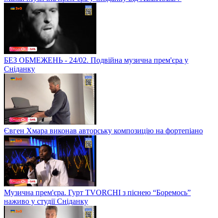
БЕЗ ОБМЕЖЕНЬ - 24/02. Подвійна музична прем'єра у
Сніданку
Євген Хмара виконав авторську композицію на фортепіано
Музична прем'єра. Гурт TVORCHI з піснею “Боремось”
наживо у студії Сніданку