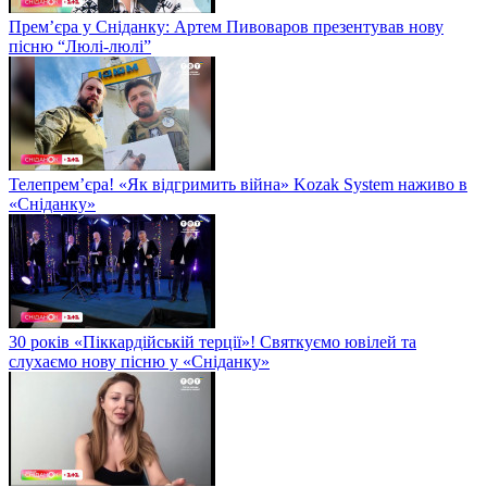
Прем’єра у Сніданку: Артем Пивоваров презентував нову
пісню “Люлі-люлі”
Телепрем’єра! «Як відгримить війна» Kozak System наживо в
«Сніданку»
30 років «Піккардійській терції»! Святкуємо ювілей та
слухаємо нову пісню у «Сніданку»