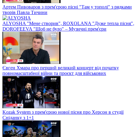
Артем Пивоваров з прем'єрою пісні "Там у тополі" з рядками
творів Павла Тичини
ALYOSHA "Мене створив", ROXOLANA "Дуже тепла пісня",
DOROFEEVA "Щоб не було" – Музичні прем'єри
Євген Хмара про перший великий концерт від початку
повномасштабної війни та проєкт для військових
Kozak System з прем'єрою нової пісня про Херсон в студії
Сніданку з 1+1