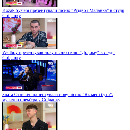
Kozak System презентували пісню “Різдво і Маланка” в студії
Сніданку
Wellboy презентував нову пісню і кліп "Додому" в студії
Сніданку
Злата Огнєвіч презентувала нову пісню "Як мені бути":
музична прем'єра у Сніданку