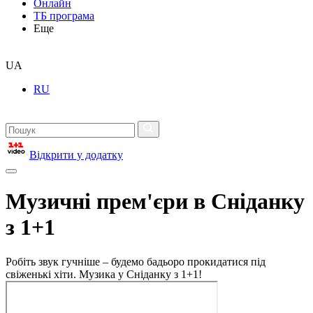
Онлайн
ТБ програма
Еще
UA
RU
Відкрити у додатку
Музичні прем'єри в Сніданку
з 1+1
Робіть звук гучніше – будемо бадьоро прокидатися під
свіженькі хіти. Музика у Сніданку з 1+1!