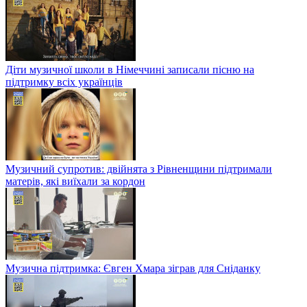
Діти музичної школи в Німеччині записали пісню на
підтримку всіх українців
Музичний супротив: двійнята з Рівненщини підтримали
матерів, які виїхали за кордон
Музична підтримка: Євген Хмара зіграв для Сніданку