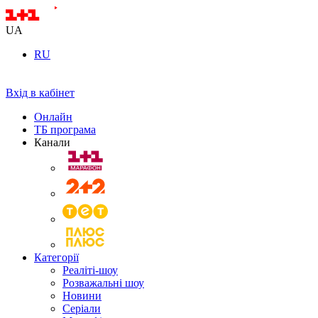
UA
RU
Вхід в кабінет
Онлайн
ТБ програма
Канали
Категорії
Реаліті-шоу
Розважальні шоу
Новини
Серіали