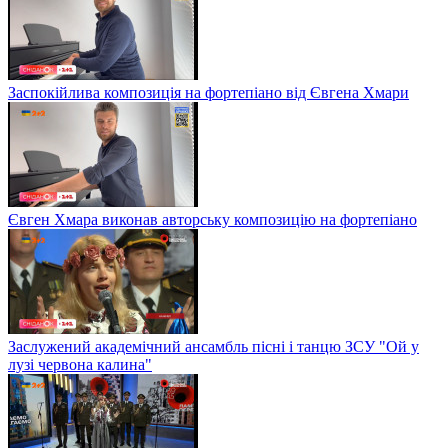
Заспокійлива композиція на фортепіано від Євгена Хмари
Євген Хмара виконав авторську композицію на фортепіано
Заслужений академічний ансамбль пісні і танцю ЗСУ "Ой у
лузі червона калина"