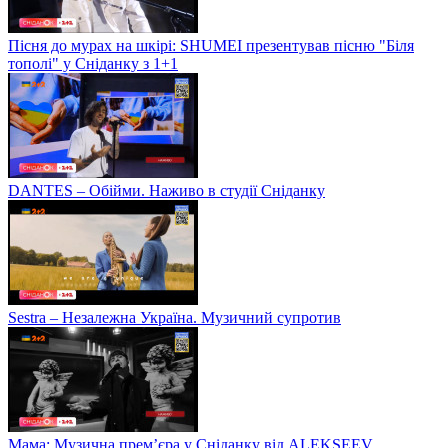
Пісня до мурах на шкірі: SHUMEI презентував пісню "Біля
тополі" у Сніданку з 1+1
DANTES – Обійми. Наживо в студії Сніданку
Sestra – Незалежна Україна. Музичний супротив
Мама: Музична прем’єра у Сніданку від ALEKSEEV