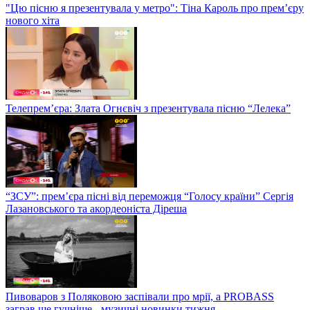
"Цю пісню я презентувала у метро": Тіна Кароль про прем’єру
нового хіта
Телепрем’єра: Злата Огнєвіч з презентувала пісню “Лелека”
“ЗСУ”: прем’єра пісні від переможця “Голосу країни” Сергія
Лазановського та акордеоніста Діреша
Пивоваров з Поляковою заспівали про мрії, а PROBASS
заграв ще гучніше - музичні новинки тижня