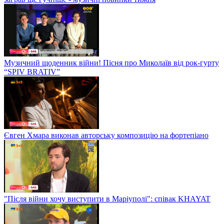
Музичний щоденник війни! Пісня про Миколаїв від рок-гурту
“SPIV BRATIV”
Євген Хмара виконав авторську композицію на фортепіано
"Після війни хочу виступити в Маріуполі": співак KHAYAT