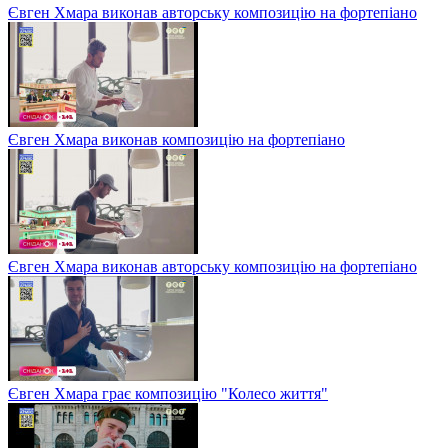
Євген Хмара виконав авторську композицію на фортепіано
Євген Хмара виконав композицію на фортепіано
Євген Хмара виконав авторську композицію на фортепіано
Євген Хмара грає композицію "Колесо життя"