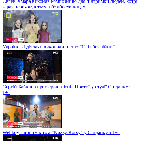
Євген Хмара виконав композицію для підтримки людей, котрі
зараз переховуються в бомбосховищах
Українські дітлахи виконали пісню "Світ без війни"
Сергій Бабкін з прем'єрою пісні "Проте" у студії Сніданку з
1+1
Wellboy з новим хітом "Nozzy Bossy" у Сніданку з 1+1