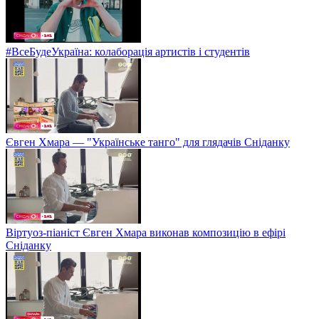
#ВсеБудеУкраїна: колаборація артистів і студентів
Євген Хмара — "Українське танго" для глядачів Сніданку
Віртуоз-піаніст Євген Хмара виконав композицію в ефірі
Сніданку