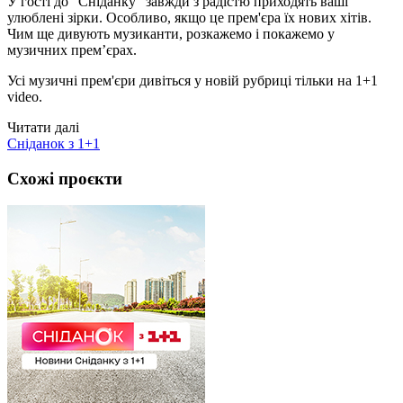
У гості до "Сніданку" завжди з радістю приходять ваші
улюблені зірки. Особливо, якщо це прем'єра їх нових хітів.
Чим ще дивують музиканти, розкажемо і покажемо у
музичних прем’єрах.
Усі музичні прем'єри дивіться у новій рубриці тільки на 1+1
video.
Читати далі
Сніданок з 1+1
Схожі проєкти