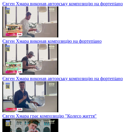
Євген Хмара виконав авторську композицію на фортепіано
Євген Хмара виконав композицію на фортепіано
Євген Хмара виконав авторську композицію на фортепіано
Євген Хмара грає композицію "Колесо життя"