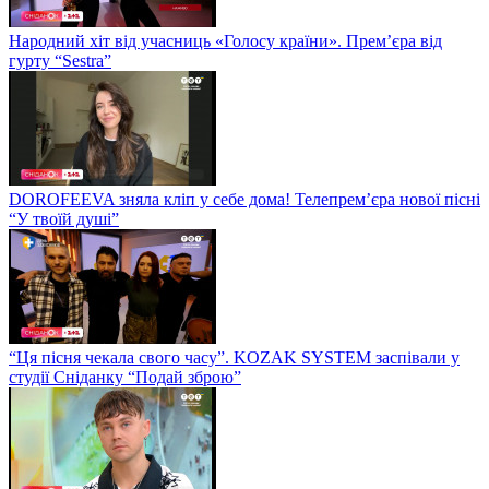
Народний хіт від учасниць «Голосу країни». Прем’єра від
гурту “Sestra”
DOROFEEVA зняла кліп у себе дома! Телепрем’єра нової пісні
“У твоїй душі”
“Ця пісня чекала свого часу”. KOZAK SYSTEM заспівали у
студії Сніданку “Подай зброю”