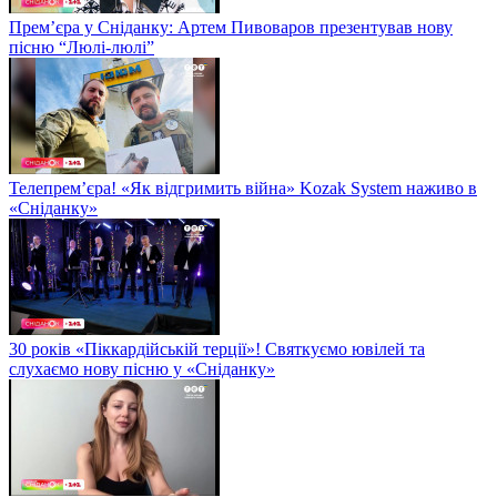
Прем’єра у Сніданку: Артем Пивоваров презентував нову
пісню “Люлі-люлі”
Телепрем’єра! «Як відгримить війна» Kozak System наживо в
«Сніданку»
30 років «Піккардійській терції»! Святкуємо ювілей та
слухаємо нову пісню у «Сніданку»