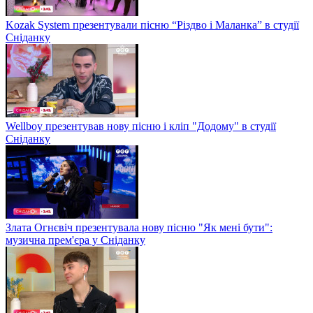
Kozak System презентували пісню “Різдво і Маланка” в студії
Сніданку
Wellboy презентував нову пісню і кліп "Додому" в студії
Сніданку
Злата Огнєвіч презентувала нову пісню "Як мені бути":
музична прем'єра у Сніданку