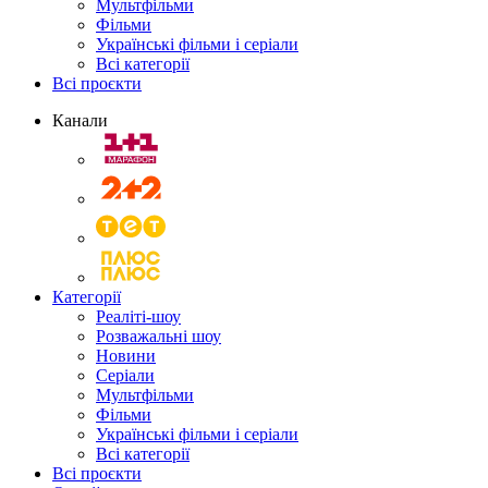
Мультфільми
Фільми
Українські фільми і серіали
Всі категорії
Всі проєкти
Канали
Категорії
Реаліті-шоу
Розважальні шоу
Новини
Серіали
Мультфільми
Фільми
Українські фільми і серіали
Всі категорії
Всі проєкти