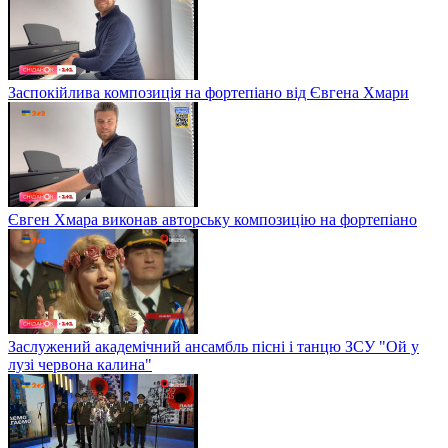
Заспокійлива композиція на фортепіано від Євгена Хмари
Євген Хмара виконав авторську композицію на фортепіано
Заслужений академічний ансамбль пісні і танцю ЗСУ "Ой у
лузі червона калина"