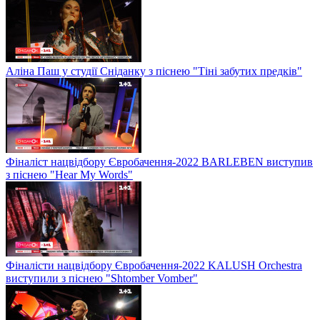
Аліна Паш у студії Сніданку з піснею "Тіні забутих предків"
Фіналіст нацвідбору Євробачення-2022 BARLEBEN виступив
з піснею "Hear My Words"
Фіналісти нацвідбору Євробачення-2022 KALUSH Orchestra
виступили з піснею "Shtomber Vomber"