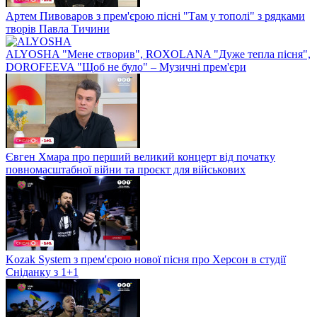
Артем Пивоваров з прем'єрою пісні "Там у тополі" з рядками
творів Павла Тичини
ALYOSHA "Мене створив", ROXOLANA "Дуже тепла пісня",
DOROFEEVA "Щоб не було" – Музичні прем'єри
Євген Хмара про перший великий концерт від початку
повномасштабної війни та проєкт для військових
Kozak System з прем'єрою нової пісня про Херсон в студії
Сніданку з 1+1