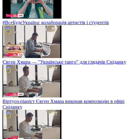
#ВсеБудеУкраїна: колаборація артистів і студентів
Євген Хмара — "Українське танго" для глядачів Сніданку
Віртуоз-піаніст Євген Хмара виконав композицію в ефірі
Сніданку