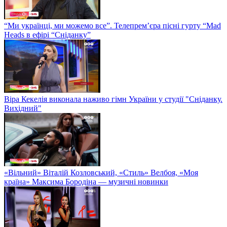
“Ми українці, ми можемо все”. Телепрем’єра пісні гурту “Mad
Heads в ефірі “Сніданку”
Віра Кекелія виконала наживо гімн України у студії "Сніданку.
Вихідний"
«Вільний» Віталій Козловський, «Стиль» Велбоя, «Моя
країна» Максима Бородіна — музичні новинки