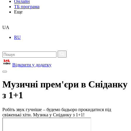
Онлайн
ТБ програма
Еще
UA
RU
Відкрити у додатку
Музичні прем'єри в Сніданку
з 1+1
Робіть звук гучніше – будемо бадьоро прокидатися під
свіженькі хіти. Музика у Сніданку з 1+1!