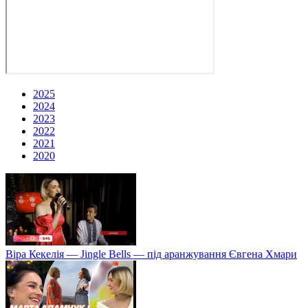
2025
2024
2023
2022
2021
2020
Віра Кекелія — Jingle Bells — під аранжування Євгена Хмари