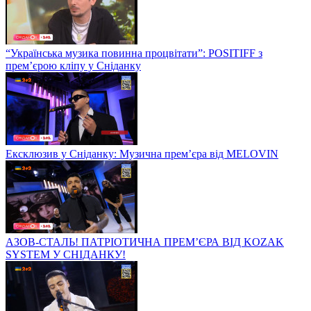
“Українська музика повинна процвітати”: POSITIFF з
прем’єрою кліпу у Сніданку
Ексклюзив у Сніданку: Музична прем’єра від MELOVIN
АЗОВ-СТАЛЬ! ПАТРІОТИЧНА ПРЕМ’ЄРА ВІД KOZAK
SYSTEM У СНІДАНКУ!