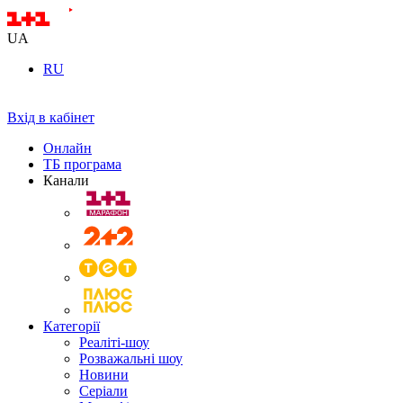
UA
RU
Вхід в кабінет
Онлайн
ТБ програма
Канали
Категорії
Реаліті-шоу
Розважальні шоу
Новини
Серіали