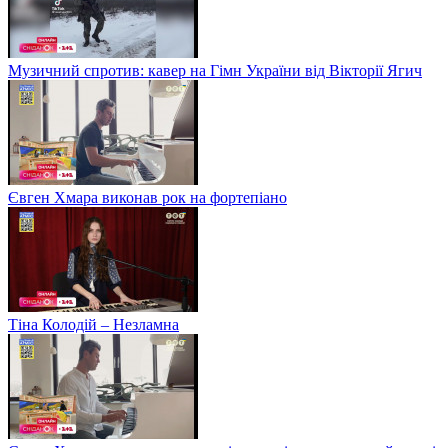
Музичний спротив: кавер на Гімн України від Вікторії Ягич
Євген Хмара виконав рок на фортепіано
Тіна Колодій – Незламна