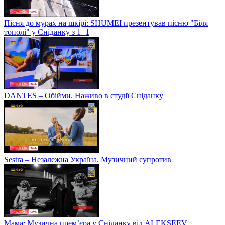
Пісня до мурах на шкірі: SHUMEI презентував пісню "Біля
тополі" у Сніданку з 1+1
DANTES – Обійми. Наживо в студії Сніданку
Sestra – Незалежна Україна. Музичний супротив
Мама: Музична прем’єра у Сніданку від ALEKSEEV