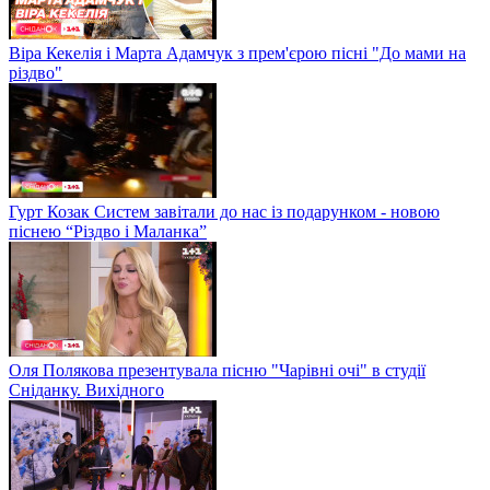
Віра Кекелія і Марта Адамчук з прем'єрою пісні "До мами на
різдво"
Гурт Козак Систем завітали до нас із подарунком - новою
піснею “Різдво і Маланка”
Оля Полякова презентувала пісню "Чарівні очі" в студії
Сніданку. Вихідного