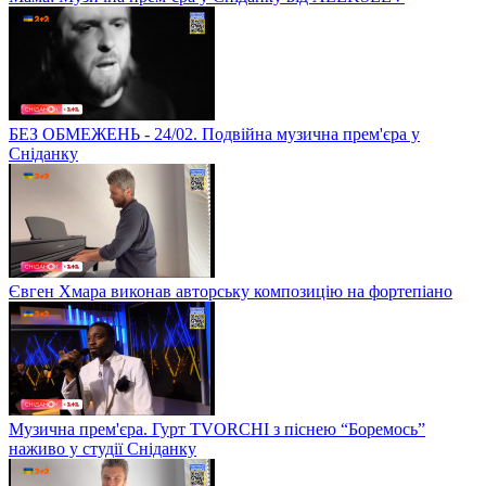
БЕЗ ОБМЕЖЕНЬ - 24/02. Подвійна музична прем'єра у
Сніданку
Євген Хмара виконав авторську композицію на фортепіано
Музична прем'єра. Гурт TVORCHI з піснею “Боремось”
наживо у студії Сніданку