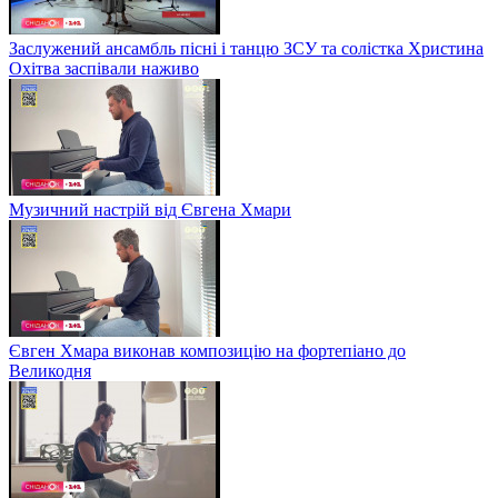
Заслужений ансамбль пісні і танцю ЗСУ та солістка Христина
Охітва заспівали наживо
Музичний настрій від Євгена Хмари
Євген Хмара виконав композицію на фортепіано до
Великодня