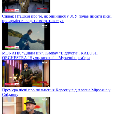
Співак Пташкін про те, як опинився у ЗСУ, почав писати пісні
про армію та ледь не встратив слух
MONATIK "Дивна ніч", Kadnay "Відпусти", KALUSH
ORCHESTRA "Нумо, козаки" – Музичні прем'єри
Прем'єра пісні про звільнення Херсону від Арсена Мірзояна у
Сніданку