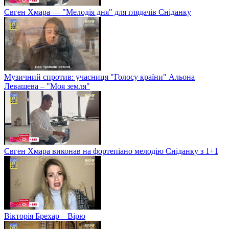
Євген Хмара — "Мелодія дня" для глядачів Сніданку
Музичний спротив: учасниця "Голосу країни" Альона
Левашева – "Моя земля"
Євген Хмара виконав на фортепіано мелодію Сніданку з 1+1
Вікторія Брехар – Вірю