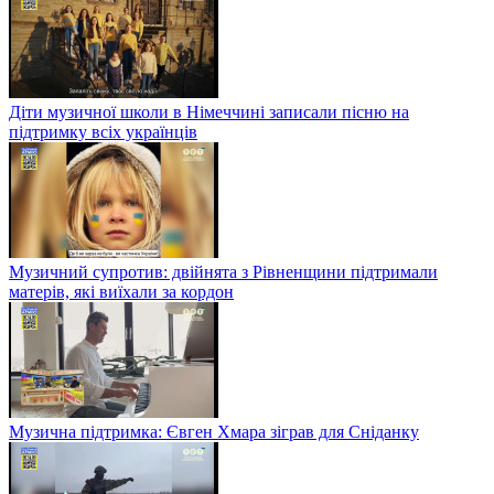
Діти музичної школи в Німеччині записали пісню на
підтримку всіх українців
Музичний супротив: двійнята з Рівненщини підтримали
матерів, які виїхали за кордон
Музична підтримка: Євген Хмара зіграв для Сніданку