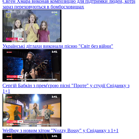
Євген Хмара виконав композицію для підтримки людей, котрі
зараз переховуються в бомбосховищах
Українські дітлахи виконали пісню "Світ без війни"
Сергій Бабкін з прем'єрою пісні "Проте" у студії Сніданку з
1+1
Wellboy з новим хітом "Nozzy Bossy" у Сніданку з 1+1