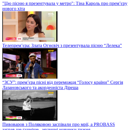
"Цю пісню я презентувала у метро": Тіна Кароль про прем’єру
нового хіта
Телепрем’єра: Злата Огнєвіч з презентувала пісню “Лелека”
“ЗСУ”: прем’єра пісні від переможця “Голосу країни” Сергія
Лазановського та акордеоніста Діреша
Пивоваров з Поляковою заспівали про мрії, а PROBASS
заграв ще гучніше - музичні новинки тижня