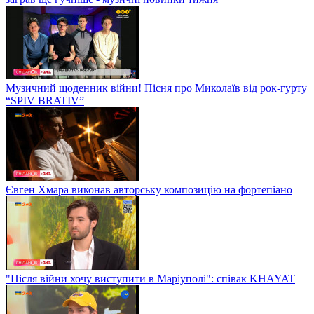
Музичний щоденник війни! Пісня про Миколаїв від рок-гурту
“SPIV BRATIV”
Євген Хмара виконав авторську композицію на фортепіано
"Після війни хочу виступити в Маріуполі": співак KHAYAT