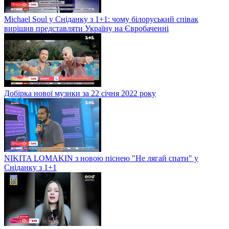
Michael Soul у Сніданку з 1+1: чому білоруський співак
вирішив представляти Україну на Євробаченні
Добірка нової музики за 22 січня 2022 року
NIKITA LOMAKIN з новою піснею "Не лягай спати" у
Сніданку з 1+1