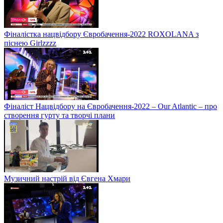
Фіналістка нацвідбору Євробачення-2022 ROXOLANA з
піснею Girlzzzz
Фіналіст Нацвідбору на Євробачення-2022 – Our Atlantic – про
створення гурту та творчі плани
Музичний настрій від Євгена Хмари