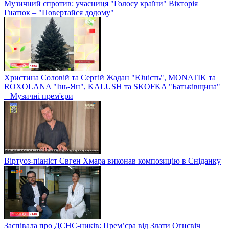
Музичний спротив: учасниця "Голосу країни" Вікторія
Гнатюк – "Повертайся додому"
Христина Соловій та Сергій Жадан "Юність", MONATIK та
ROXOLANA "Інь-Ян", KALUSH та SKOFKA "Батьківщина"
– Музичні прем'єри
Віртуоз-піаніст Євген Хмара виконав композицію в Сніданку
Заспівала про ДСНС-ників: Прем’єра від Злати Огнєвіч