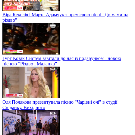
Віра Кекелія і Марта Адамчук з прем'єрою пісні "До мами на
різдво"
Гурт Козак Систем завітали до нас із подарунком - новою
піснею “Різдво і Маланка”
Оля Полякова презентувала пісню "Чарівні очі" в студії
Сніданку. Вихідного