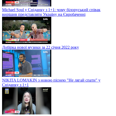
Michael Soul у Сніданку з 1+1: чому білоруський співак
вирішив представляти Україну на Євробаченні
Добірка нової музики за 22 січня 2022 року
NIKITA LOMAKIN з новою піснею "Не лягай спати" у
Сніданку з 1+1