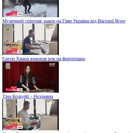
Музичний спротив: кавер на Гімн України від Вікторії Ягич
Євген Хмара виконав рок на фортепіано
Тіна Колодій – Незламна