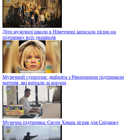
Діти музичної школи в Німеччині записали пісню на
підтримку всіх українців
Музичний супротив: двійнята з Рівненщини підтримали
матерів, які виїхали за кордон
Музична підтримка: Євген Хмара зіграв для Сніданку