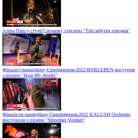
Аліна Паш у студії Сніданку з піснею "Тіні забутих предків"
Фіналіст нацвідбору Євробачення-2022 BARLEBEN виступив
з піснею "Hear My Words"
Фіналісти нацвідбору Євробачення-2022 KALUSH Orchestra
виступили з піснею "Shtomber Vomber"