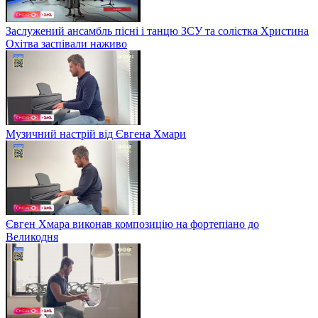
Заслужений ансамбль пісні і танцю ЗСУ та солістка Христина
Охітва заспівали наживо
Музичний настрій від Євгена Хмари
Євген Хмара виконав композицію на фортепіано до
Великодня