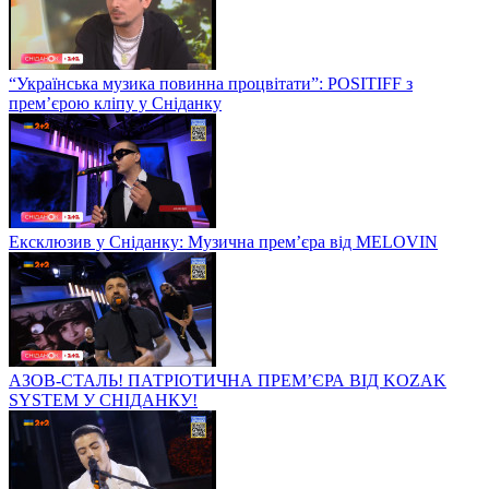
“Українська музика повинна процвітати”: POSITIFF з
прем’єрою кліпу у Сніданку
Ексклюзив у Сніданку: Музична прем’єра від MELOVIN
АЗОВ-СТАЛЬ! ПАТРІОТИЧНА ПРЕМ’ЄРА ВІД KOZAK
SYSTEM У СНІДАНКУ!