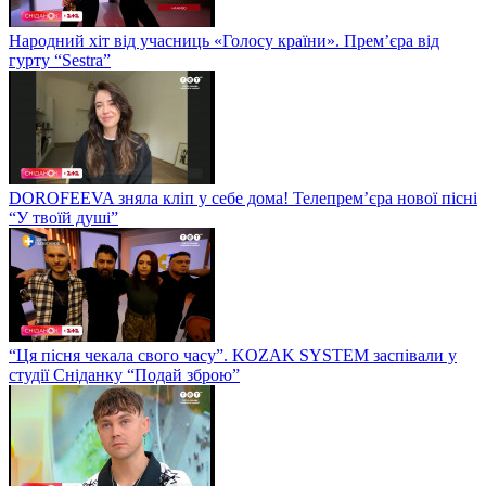
Народний хіт від учасниць «Голосу країни». Прем’єра від
гурту “Sestra”
DOROFEEVA зняла кліп у себе дома! Телепрем’єра нової пісні
“У твоїй душі”
“Ця пісня чекала свого часу”. KOZAK SYSTEM заспівали у
студії Сніданку “Подай зброю”