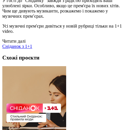
У гості до "Сніданку" завжди з радістю приходять ваші
улюблені зірки. Особливо, якщо це прем'єра їх нових хітів.
Чим ще дивують музиканти, розкажемо і покажемо у
музичних прем’єрах.
Усі музичні прем'єри дивіться у новій рубриці тільки на 1+1
video.
Читати далі
Сніданок з 1+1
Схожі проєкти