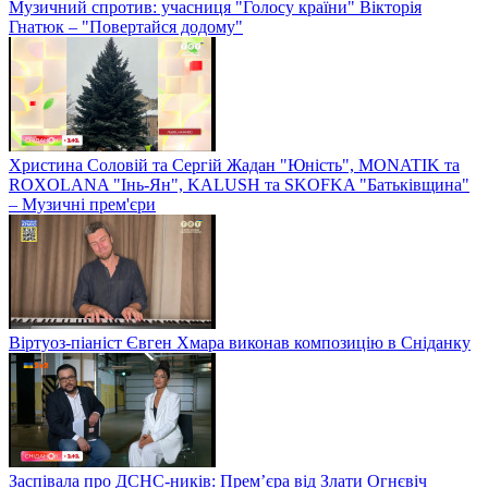
Музичний спротив: учасниця "Голосу країни" Вікторія
Гнатюк – "Повертайся додому"
Христина Соловій та Сергій Жадан "Юність", MONATIK та
ROXOLANA "Інь-Ян", KALUSH та SKOFKA "Батьківщина"
– Музичні прем'єри
Віртуоз-піаніст Євген Хмара виконав композицію в Сніданку
Заспівала про ДСНС-ників: Прем’єра від Злати Огнєвіч