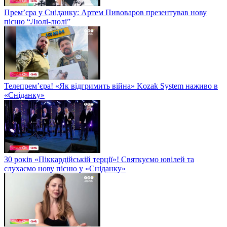
Прем’єра у Сніданку: Артем Пивоваров презентував нову
пісню “Люлі-люлі”
Телепрем’єра! «Як відгримить війна» Kozak System наживо в
«Сніданку»
30 років «Піккардійській терції»! Святкуємо ювілей та
слухаємо нову пісню у «Сніданку»