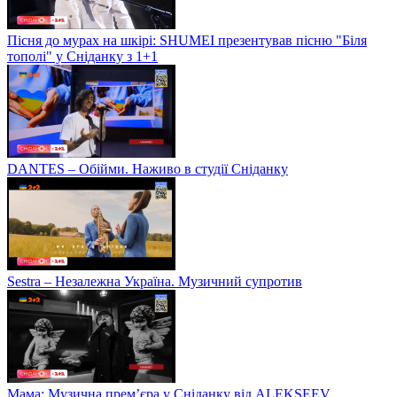
Пісня до мурах на шкірі: SHUMEI презентував пісню "Біля
тополі" у Сніданку з 1+1
DANTES – Обійми. Наживо в студії Сніданку
Sestra – Незалежна Україна. Музичний супротив
Мама: Музична прем’єра у Сніданку від ALEKSEEV