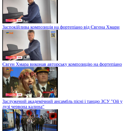
Заспокійлива композиція на фортепіано від Євгена Хмари
Євген Хмара виконав авторську композицію на фортепіано
Заслужений академічний ансамбль пісні і танцю ЗСУ "Ой у
лузі червона калина"