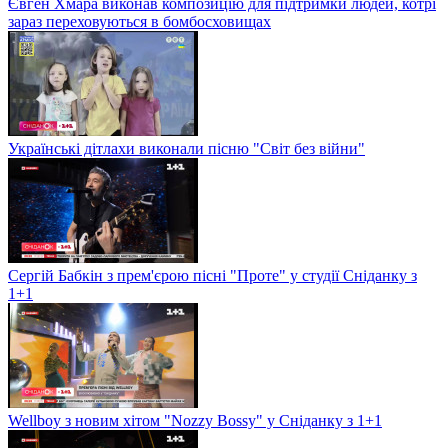
Євген Хмара виконав композицію для підтримки людей, котрі
зараз переховуються в бомбосховищах
Українські дітлахи виконали пісню "Світ без війни"
Сергій Бабкін з прем'єрою пісні "Проте" у студії Сніданку з
1+1
Wellboy з новим хітом "Nozzy Bossy" у Сніданку з 1+1