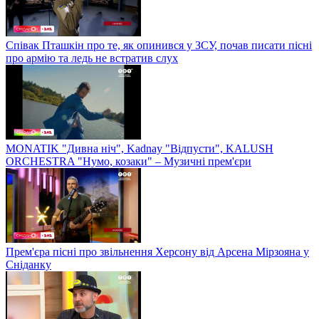
Співак Пташкін про те, як опинився у ЗСУ, почав писати пісні
про армію та ледь не встратив слух
MONATIK "Дивна ніч", Kadnay "Відпусти", KALUSH
ORCHESTRA "Нумо, козаки" – Музичні прем'єри
Прем'єра пісні про звільнення Херсону від Арсена Мірзояна у
Сніданку