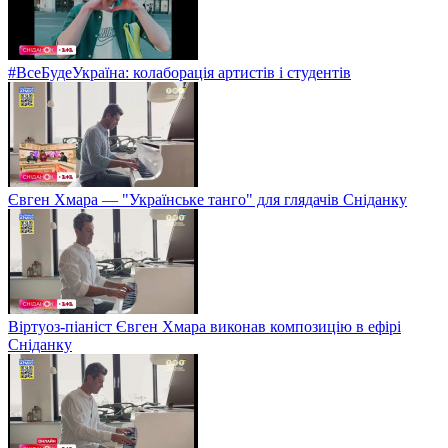
#ВсеБудеУкраїна: колаборація артистів і студентів
Євген Хмара — "Українське танго" для глядачів Сніданку
Віртуоз-піаніст Євген Хмара виконав композицію в ефірі
Сніданку