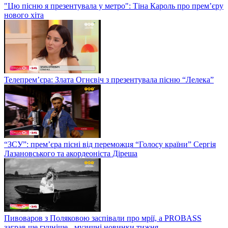
"Цю пісню я презентувала у метро": Тіна Кароль про прем’єру
нового хіта
Телепрем’єра: Злата Огнєвіч з презентувала пісню “Лелека”
“ЗСУ”: прем’єра пісні від переможця “Голосу країни” Сергія
Лазановського та акордеоніста Діреша
Пивоваров з Поляковою заспівали про мрії, а PROBASS
заграв ще гучніше - музичні новинки тижня