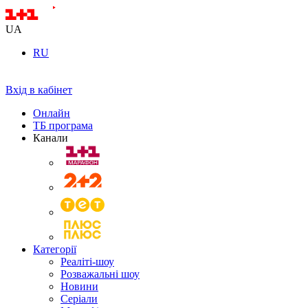
UA
RU
Вхід в кабінет
Онлайн
ТБ програма
Канали
Категорії
Реаліті-шоу
Розважальні шоу
Новини
Серіали