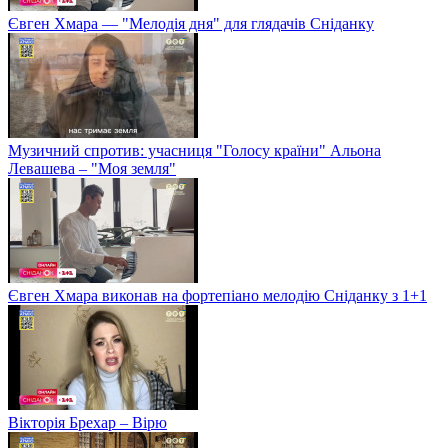
Євген Хмара — "Мелодія дня" для глядачів Сніданку
Музичний спротив: учасниця "Голосу країни" Альона
Левашева – "Моя земля"
Євген Хмара виконав на фортепіано мелодію Сніданку з 1+1
Вікторія Брехар – Вірю