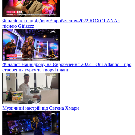
Фіналістка нацвідбору Євробачення-2022 ROXOLANA з
піснею Girlzzzz
Фіналіст Нацвідбору на Євробачення-2022 – Our Atlantic – про
створення гурту та творчі плани
Музичний настрій від Євгена Хмари