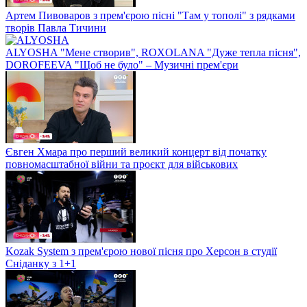
Артем Пивоваров з прем'єрою пісні "Там у тополі" з рядками
творів Павла Тичини
ALYOSHA "Мене створив", ROXOLANA "Дуже тепла пісня",
DOROFEEVA "Щоб не було" – Музичні прем'єри
Євген Хмара про перший великий концерт від початку
повномасштабної війни та проєкт для військових
Kozak System з прем'єрою нової пісня про Херсон в студії
Сніданку з 1+1