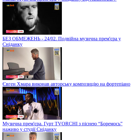
БЕЗ ОБМЕЖЕНЬ - 24/02. Подвійна музична прем'єра у
Сніданку
Євген Хмара виконав авторську композицію на фортепіано
Музична прем'єра. Гурт TVORCHI з піснею “Боремось”
наживо у студії Сніданку