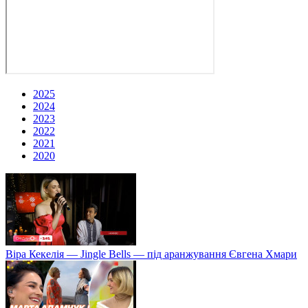
2025
2024
2023
2022
2021
2020
Віра Кекелія — Jingle Bells — під аранжування Євгена Хмари