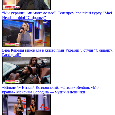
“Ми українці, ми можемо все”. Телепрем’єра пісні гурту “Mad
Heads в ефірі “Сніданку”
Віра Кекелія виконала наживо гімн України у студії "Сніданку.
Вихідний"
«Вільний» Віталій Козловський, «Стиль» Велбоя, «Моя
країна» Максима Бородіна — музичні новинки