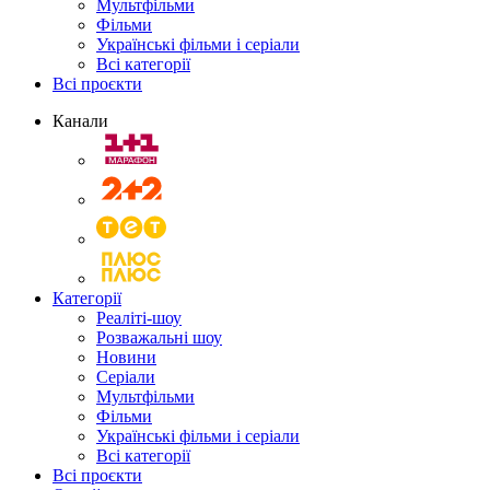
Мультфільми
Фільми
Українські фільми і серіали
Всі категорії
Всі проєкти
Канали
Категорії
Реаліті-шоу
Розважальні шоу
Новини
Серіали
Мультфільми
Фільми
Українські фільми і серіали
Всі категорії
Всі проєкти