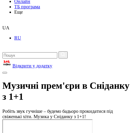
Онлайн
ТБ програма
Еще
UA
RU
Відкрити у додатку
Музичні прем'єри в Сніданку
з 1+1
Робіть звук гучніше – будемо бадьоро прокидатися під
свіженькі хіти. Музика у Сніданку з 1+1!