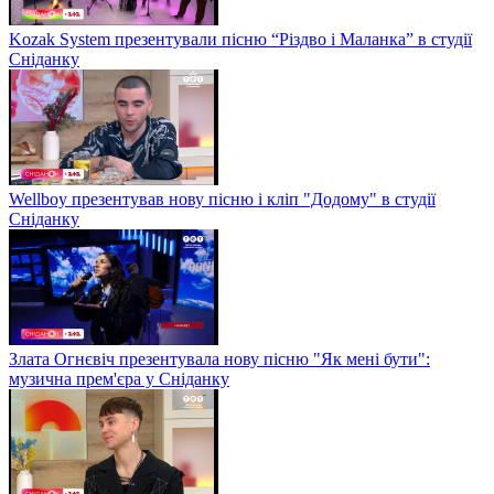
Kozak System презентували пісню “Різдво і Маланка” в студії
Сніданку
Wellboy презентував нову пісню і кліп "Додому" в студії
Сніданку
Злата Огнєвіч презентувала нову пісню "Як мені бути":
музична прем'єра у Сніданку