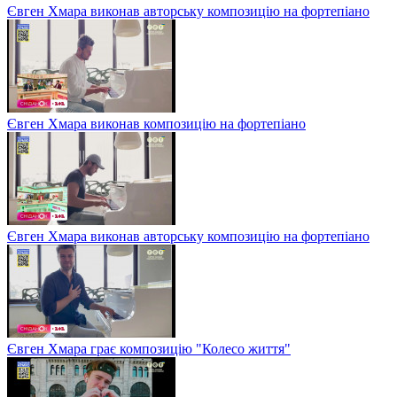
Євген Хмара виконав авторську композицію на фортепіано
Євген Хмара виконав композицію на фортепіано
Євген Хмара виконав авторську композицію на фортепіано
Євген Хмара грає композицію "Колесо життя"