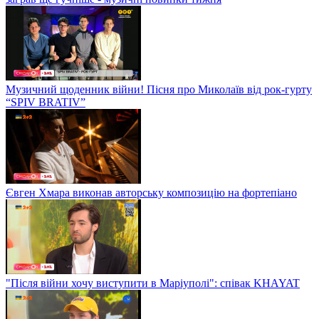
Музичний щоденник війни! Пісня про Миколаїв від рок-гурту
“SPIV BRATIV”
Євген Хмара виконав авторську композицію на фортепіано
"Після війни хочу виступити в Маріуполі": співак KHAYAT